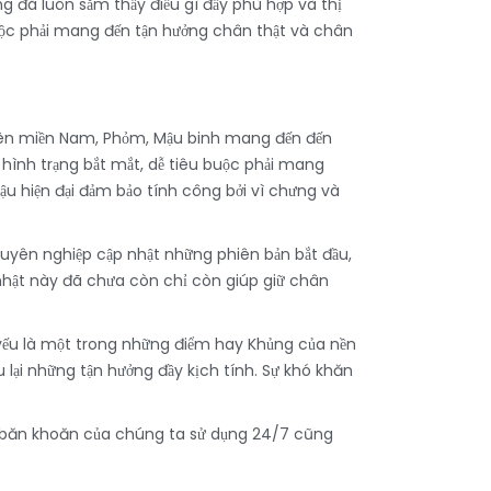
g đã luôn sắm thấy điều gì đấy phù hợp và thị
uộc phải mang đến tận hưởng chân thật và chân
 lên miền Nam, Phỏm, Mậu binh mang đến đến
ế hình trạng bắt mắt, dễ tiêu buộc phải mang
ậu hiện đại đảm bảo tính công bởi vì chưng và
uyên nghiệp cập nhật những phiên bản bắt đầu,
 nhật này đã chưa còn chỉ còn giúp giữ chân
yếu là một trong những điểm hay Khủng của nền
 lại những tận hưởng đầy kịch tính. Sự khó khăn
ết băn khoăn của chúng ta sử dụng 24/7 cũng