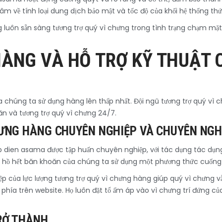
âm về tính loại dung dịch bảo mật và tốc độ của khối hệ thống th
ng luôn sẵn sàng tương trợ quý vì chưng trong tình trạng chạm mặt
NG VÀ HỖ TRỢ KỸ THUẬT C
 chúng ta sử dụng hàng lên thấp nhất. Đội ngũ tương trợ quý vì
ăn và tương trợ quý vì chưng 24/7.
HƯNG HÀNG CHUYÊN NGHIỆP VÀ CHUYÊN NGH
p dien asama được tập huấn chuyên nghiệp, với tác dụng tác dụng
n hồ hết băn khoăn của chúng ta sử dụng một phương thức cuống q
p của lực lượng tương trợ quý vì chưng hàng giúp quý vì chưng v
phía trên website. Họ luôn đặt tổ ấm áp vào vì chưng trí đứng của
RỞ THÀNH