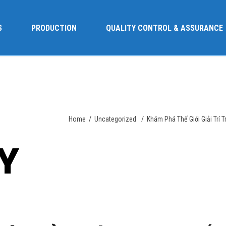
S
PRODUCTION
QUALITY CONTROL & ASSURANCE
Home
/
Uncategorized
/
Khám Phá Thế Giới Giải Trí
Y