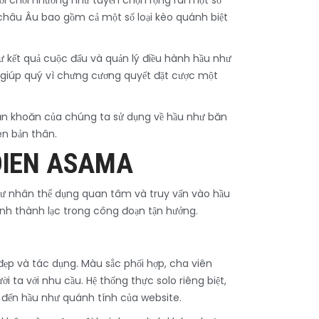
i chơi nhường như tuyển chọn rộng rãi một số
o châu Âu bao gồm cả một số loại kèo quánh biệt
ư kết quả cuộc đấu và quản lý điều hành hầu như
, giúp quý vì chưng cương quyết đặt cược một
băn khoăn của chúng ta sử dụng về hầu như băn
ên bản thân.
 DIEN ASAMA
 như nhân thể dụng quan tâm và truy vấn vào hầu
ành thành lạc trong công đoạn tận hưởng.
đẹp và tác dụng. Màu sắc phối hợp, cha viên
ta với nhu cầu. Hệ thống thực solo riêng biệt,
đến hầu như quánh tính của website.