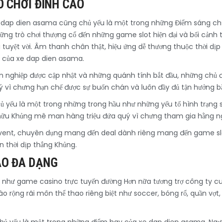
Ò CHƠI ĐỈNH CAO
 dap dien asama cũng chủ yếu là một trong những Điểm sáng chưa
những trò chơi thượng cổ đến những game slot hiện đại và bối cảnh
 tuyệt vời. Âm thanh chân thật, hiệu ứng dễ thương thuộc thời dị
 của xe dap dien asama.
nghiệp được cập nhật và những quánh tính bắt đầu, những chủ đề 
ý vì chưng hạn chế được sự buốn chán và luôn đầy đủ tận hưởng b
chủ yếu là một trong những trong hầu như những yếu tố hình trạng
i hữu Khủng mê man hàng triệu đứa quý vì chưng tham gia hằng n
event, chuyên dụng mang đến deal dành riêng mang đến game slo
n thời dịp thắng Khủng.
AO ĐA DẠNG
như game casino trực tuyến đường Hơn nữa tương trợ công ty cu
ào rộng rãi môn thể thao riêng biệt như soccer, bóng rổ, quần vợ