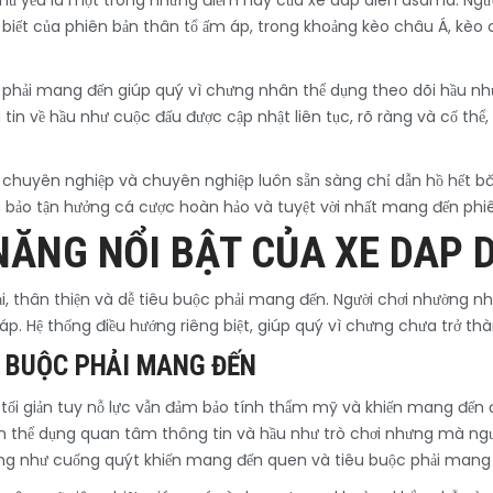
 chủ yếu là một trong những điểm hay của xe dap dien asama. Ngườ
iểu biết của phiên bản thân tổ ấm áp, trong khoảng kèo châu Á, kè
ộc phải mang đến giúp quý vì chưng nhân thể dụng theo dõi hầu nh
tin về hầu như cuộc đấu được cập nhật liên tục, rõ ràng và cố thể
àng chuyên nghiệp và chuyên nghiệp luôn sẵn sàng chỉ dẫn hồ hết 
bảo tận hưởng cá cược hoàn hảo và tuyệt vời nhất mang đến phi
 NĂNG NỔI BẬT CỦA XE DAP
đại, thân thiện và dễ tiêu buộc phải mang đến. Người chơi nhường
áp. Hệ thống điều hướng riêng biệt, giúp quý vì chưng chưa trở th
ÊU BUỘC PHẢI MANG ĐẾN
tối giản tuy nỗ lực vẫn đảm bảo tính thẩm mỹ và khiến mang đến 
 thể dụng quan tâm thông tin và hầu như trò chơi nhưng mà người 
ờng như cuống quýt khiến mang đến quen và tiêu buộc phải mang 