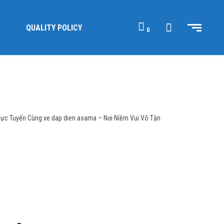
QUALITY POLICY
0
 Trực Tuyến Cùng xe dap dien asama – Nơi Niềm Vui Vô Tận