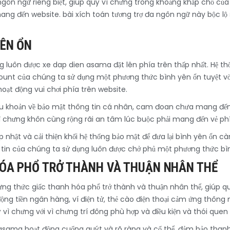
ngôn ngữ riêng biệt, giúp quý vì chưng trong khoảng khắp chỗ củ
ang đến website. bài xích toán tương trợ đa ngôn ngữ này bộc lộ
YÊN ỔN
g luôn được xe dap dien asama đặt lên phía trên thấp nhất. Hệ 
count của chúng ta sử dụng một phương thức bình yên ổn tuyệt vờ
ạt động vui chơi phía trên website.
ều khoản về bảo mật thông tin cá nhân, cam đoan chưa mang đến
 vì chưng khôn cùng rộng rãi an tâm lúc buộc phải mang đến vẻ ph
 nhật và cải thiện khối hệ thống bảo mật để đưa lại bình yên ổn
 tin của chúng ta sử dụng luôn được chở phủ một phương thức bì
ÓA PHỔ TRỞ THÀNH VÀ THUẬN NHÂN THỂ
ng thức giấc thanh hóa phổ trở thành và thuận nhân thể, giúp qu
ng tiền ngân hàng, ví điện tử, thẻ cào điện thoại cảm ứng thông
ì chưng với vì chưng trí đông phù hợp và điều kiện và thói quen
 asama hoạt động cuống quýt và rõ ràng và cố thể, đảm bảo than