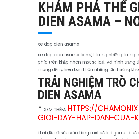
KHÁM PHÁ THẾ GI
DIEN ASAMA – NƠ
xe dap dien asama
xe dap dien asama là một trong những trong h
phía trên khắp nhân một số loại. Với hình trạng t
mang đến phiên bản thân những tận hưởng khó k
TRẢI NGHIỆM TRÒ C
DIEN ASAMA
HTTPS://CHAMONIX
XEM THÊM:
GIOI-DAY-HAP-DAN-CUA-K
khởi đầu đi sâu vào từng một số loại game, bu