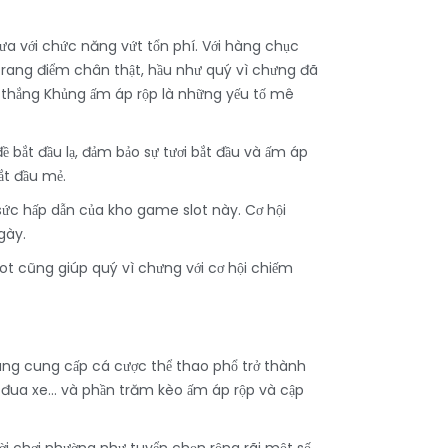
 với chức năng vứt tổn phí. Với hàng chục
 trang điểm chân thật, hầu như quý vì chưng đã
p thắng Khủng ấm áp rộp là những yếu tố mê
bắt đầu lạ, đảm bảo sự tươi bắt đầu và ấm áp
ắt đầu mẻ.
 sức hấp dẫn của kho game slot này. Cơ hội
gày.
t cũng giúp quý vì chưng với cơ hội chiếm
ng cung cấp cá cược thể thao phổ trở thành
t, đua xe… và phần trăm kèo ấm áp rộp và cập