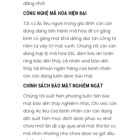
đãng nhất.
CÔNG NGHỆ MÃ HÓA HIỆN ĐẠI
Tất cả Ác liệu người trong gia đình cần cần
dùng đang tiến hành mã hóa để cố gắng
kỉnh cố gắng mặt khỏi đông đảo tấn công từ
nằm tại vày trí mặt cạnh. Chúng tôi cần cần
dùng hợp lý mã hóa SSL, đảm bảo an toàn
rằng báo đến thấy cá nhân and báo đến
thấy tài khoản ngân hàng của bệnh nhân
cần cần dùng luôn được bảo mật.
CHÍNH SÁCH BẢO MẬT NGHIÊM NGẶT
Chúng tôi xuất hiện phương luôn tiện bảo
mật báo đến thấy nghiêm nhặt, Chỉ việc cần
dùng Ác liệu của bệnh nhân cần cần dùng
đến xuất hiện mục đích được phục vụ and
chưa một lần đề cập qua and mặt thứ bố cơ
mà nhịn nhường như chưa được sự gật đầu