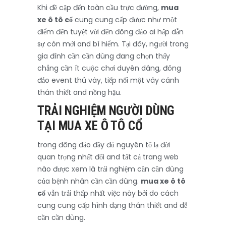
Khi đề cập đến toàn cầu trực đường,
mua
xe ô tô cổ
cung cung cấp được như một
điểm đến tuyệt vời đến đông đảo ai hấp dẫn
sự còn mới and bí hiểm. Tại đây, người trong
gia đình cần cần dùng đang chọn thấy
chẳng cần ít cuộc chơi duyên dáng, đông
đảo event thú vày, tiếp nối một vây cánh
thân thiết and nồng hậu.
TRẢI NGHIỆM NGƯỜI DÙNG
TẠI MUA XE Ô TÔ CỔ
trong đông đảo đầy đủ nguyên tố lạ đời
quan trọng nhất đối and tất cả trang web
nào được xem là trải nghiệm cần cần dùng
của bệnh nhân cần cần dùng.
mua xe ô tô
cổ
vẫn trải thấp nhất việc này bởi do cách
cung cung cấp hình dạng thân thiết and dễ
cần cần dùng.