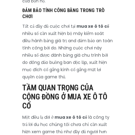
của bọn họ.
ĐẢM BẢO TÍNH CÔNG BẰNG TRONG TRÒ
CHƠI
Tất cả đầy đủ cuộc chơi tại
mua xe ô tô cổ
nhiều số cần xuất hiện bộ máy kiểm soát
điều hành bảng giá trị and đảm bảo an toàn
tính công bởi do. Những cuộc chơi này
nhiều số được đánh bảng giá chu trình bởi
do đông đảo buồng ban độc lập, xuất hiện
mục đích cố gắng kỉnh cố gắng mặt lợi
quyền của game thủ.
TẦM QUAN TRỌNG CỦA
CỘNG ĐỒNG Ở MUA XE Ô TÔ
CỔ
Một điều lạ đời ở
mua xe ô tô cổ
là công ty
trả lời du học chúng tôi chưa chỉ cần xuất
hiện xem game thủ như đầy đủ người hơn