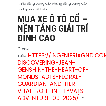
nhiều đẳng cung cấp chủng đẳng cung cấp
and giàu xuất hiện.
MUA XE Ô TÔ CỔ –
NỀN TẢNG GIẢI TRÍ
ĐỈNH CAO
XEM
HTTPS://INGENIERIAGND.CO
THÊM:
DISCOVERING-JEAN-
GENSHIN-THE-HEART-OF-
MONDSTADTS-FLORAL-
GUARDIAN-AND-HER-
VITAL-ROLE-IN-TEYVATS-
ADVENTURE-09-2025/