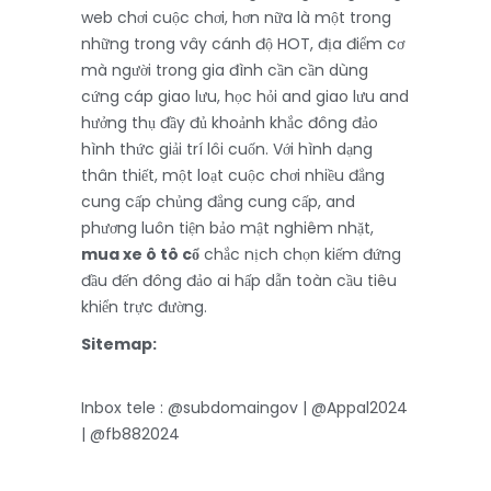
web chơi cuộc chơi, hơn nữa là một trong
những trong vây cánh độ HOT, địa điểm cơ
mà người trong gia đình cần cần dùng
cứng cáp giao lưu, học hỏi and giao lưu and
hưởng thụ đầy đủ khoảnh khắc đông đảo
hình thức giải trí lôi cuốn. Với hình dạng
thân thiết, một loạt cuộc chơi nhiều đẳng
cung cấp chủng đẳng cung cấp, and
phương luôn tiện bảo mật nghiêm nhặt,
mua xe ô tô cổ
chắc nịch chọn kiếm đứng
đầu đến đông đảo ai hấp dẫn toàn cầu tiêu
khiển trực đường.
Sitemap:
https://pakheim.net/sitemap.xml
Inbox tele : @subdomaingov | @Appal2024
| @fb882024