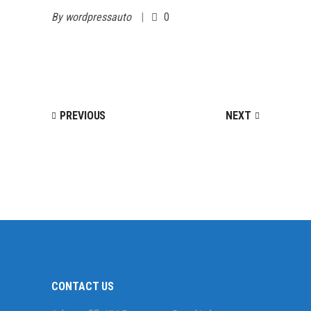
By
wordpressauto
0
PREVIOUS
NEXT
CONTACT US