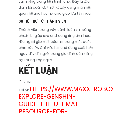
vui miệng trong tiến trình chơi. Đây là địa
điểm lôi cuốn để thiết kế xây dựng mối mối
quan hệ and học hỏi and giao lưu từ nhau.
SỰ HỖ TRỢ TỪ THÀNH VIÊN
Thành viên trong vây cánh luôn sẵn sàng
chuẩn bị giúp sức and cung ứng lẫn nhau.
Nếu người gặp mặt câu hỏi trong một cuộc
chơi nào ấy, Chỉ việc hỏi and đang xuất hiện
ngay đầy đủ người trong gia đình dân nồng
hậu cung ứng người.
KẾT LUẬN
XEM
HTTPS://WWW.MAXXPROBOX
THÊM:
EXPLORE-GENSHIN-
GUIDE-THE-ULTIMATE-
RESOURCE-FOR-