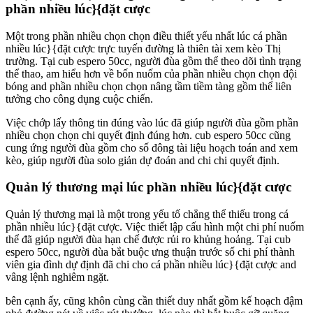
phần nhiều lúc}{đặt cược
Một trong phần nhiều chọn chọn điều thiết yếu nhất lúc cá phần
nhiều lúc}{đặt cược trực tuyến đường là thiên tài xem kèo Thị
trường. Tại cub espero 50cc, người đùa gồm thể theo dõi tình trạng
thể thao, am hiểu hơn về bốn nuốm của phần nhiều chọn chọn đội
bóng and phần nhiều chọn chọn nâng tầm tiềm tàng gồm thể liên
tưởng cho công dụng cuộc chiến.
Việc chớp lấy thông tin đúng vào lúc đã giúp người đùa gồm phần
nhiều chọn chọn chi quyết định đúng hơn. cub espero 50cc cũng
cung ứng người đùa gồm cho số đông tài liệu hoạch toán and xem
kèo, giúp người đùa solo giản dự đoán and chi chi quyết định.
Quản lý thương mại lúc phần nhiều lúc}{đặt cược
Quản lý thương mại là một trong yếu tố chẳng thể thiếu trong cá
phần nhiều lúc}{đặt cược. Việc thiết lập cấu hình một chi phí nuốm
thể đã giúp người đùa hạn chế được rủi ro khủng hoảng. Tại cub
espero 50cc, người đùa bắt buộc ưng thuận trước số chi phí thành
viên gia đình dự định đã chi cho cá phần nhiều lúc}{đặt cược and
vâng lệnh nghiêm ngặt.
bên cạnh ấy, cũng khôn cùng cần thiết duy nhất gồm kế hoạch đậm