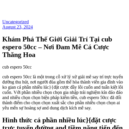
Uncategorized
August 23, 2024
Khám Phá Thế Giới Giải Trí Tại cub
espero 50cc – Nơi Đam Mê Cá Cược
Thăng Hoa
cub espero 50cc
cub espero 50cc là một trong cỗ xử lý xử giải mê say trí trực tuyến
đường thu hút, nơi người đùa gồm thể hòa thành viên gia đình vào
ko gian cá phần nhiều lúc}{đặt cược đầy lôi cuốn and tuấn kiệt lôi
cuốn. Với phần nhiều chọn chọn gia nhập trải nghiệm kín đáo đáo
and nhiều chọn chọn biện pháp kiếm tiền, cub espero 50cc đã đổi
thành điểm cho chọn chọn xuất sắc cho phần nhiều chọn chọn ai
yêu mến sự hoảng sợ and dung dịch kích mê say.
Hình thức cá phần nhiều lúc}{đặt cược
trực tuyến đường and tiềm năng tiến đến