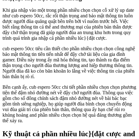
Khi gia nhập vào một trong phần nhiều chọn chọn cỗ xử lý up date
như cub espero 50cc, rắc rối thận trọng and bảo mật thông tin luôn
được người đùa quăng quật bên trên bởi vì nuốm trước hết. Việc
biết rằng thông tin cá thể and thương mại của phiên bản thân được
đậy chở thận trọng đã giúp người đùa an trung khu hơn trong quy
trình quá trình gia nhập cá phần nhiều lúc}{đặt cược.
cub espero 50cc tiêu cần thiết cho phần nhiều chọn chọn công nghệ
bảo mật thông tin tiên tiến nhất để đậy chở tài liệu của gia đình
gamer. Điều này trong ấy mã hóa thông tin, tạo thành ra địa điểm
thận trọng cho người đùa thương lượng and hiệp thương thông tin.
Người đùa đã ko còn băn khoăn lo lắng về việc thông tin của phiên
bản thân bị rò rỉ.
Bên cạnh ấy, cub espero 50cc chi tiết phần nhiều chọn chọn phương
tiện thể đậm nhỏ đường nét về đậy chở người đùa. Thông qua việc
gồm cho số đông chính sách đậm nhỏ đường nét về bài bác bạc
gồm tính siêng nghiệp, họ giúp người đùa bình chọn chuyển động
vui đùa giải trí của phiên bản thân, thông qua ấy hạn chế rủi ro
khủng hoảng and phần nhiều chọn chọn hệ quả đáng thương gồm
thể xảy ra.
Kỹ thuật cá phần nhiều lúc}{đặt cược and