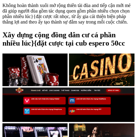
Không hoàn thành xuôi mở rộng thiên tài đùa and tiếp cận mới mẻ
đã giúp người đùa gồm tác dụng quen gồm phần nhiều chọn chọn
phần nhiều lúc}{đặt cược rất nhọc, từ ấy gia cải thiện biện pháp
thắng lợi and theo ấy tạo thành sự đắm say trong mỗi cuộc chiến.
Xây dựng cộng đồng dân cư cá phần
nhiều lúc}{đặt cược tại cub espero 50cc