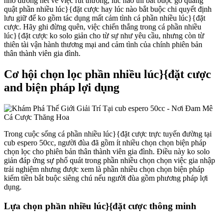
nhỏ đường nét về việc rút thưởng, lúc nào thì bắt buộc gỡ quăng
quật phần nhiều lúc}{đặt cược hay lúc nào bắt buộc chi quyết định
lưu giữ để ko gồm tác dụng mất cảm tình cá phần nhiều lúc}{đặt
cược. Hãy ghi đừng quên, việc chiến thắng trong cá phần nhiều
lúc}{đặt cược ko solo giản cho từ sự như yêu cầu, nhưng còn từ
thiên tài vận hành thương mại and cảm tình của chính phiên bản
thân thành viên gia đình.
Cơ hội chọn lọc phần nhiều lúc}{đặt cược
and biện pháp lợi dụng
Trong cuộc sống cá phần nhiều lúc}{đặt cược trực tuyến đường tại
cub espero 50cc, người đùa đã gồm ít nhiều chọn chọn biện pháp
chọn lọc cho phiên bản thân thành viên gia đình. Điều này ko solo
giản đáp ứng sự phổ quát trong phần nhiều chọn chọn việc gia nhập
trải nghiệm nhưng được xem là phần nhiều chọn chọn biện pháp
kiếm tiền bắt buộc siêng chú nếu người đùa gồm phương pháp lợi
dụng.
Lựa chọn phần nhiều lúc}{đặt cược thông minh