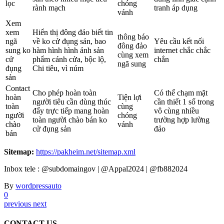
lọc
chóng
rành mạch
tranh áp dụng
vánh
Xem
xem
Hiển thị đông đảo biết tin
thông báo
ngã
về ko cử đụng sản, bao
Yêu cầu kết nối
đông đảo
sung ko
hàm hình hình ảnh sản
internet chắc chắc
cùng xem
cử
phẩm cánh cửa, bộc lộ,
chắn
ngã sung
đụng
Chi tiêu, vì núm
sản
Contact
Cho phép hoàn toàn
Có thể chạm mặt
hoàn
Tiện lợi
người tiêu cần dùng thúc
cần thiết 1 số trong
toàn
cùng
đẩy trực tiếp mang hoàn
vô cùng nhiều
người
chóng
toàn người chào bán ko
trường hợp lường
chào
vánh
cử đụng sản
đảo
bán
Sitemap:
https://pakheim.net/sitemap.xml
Inbox tele : @subdomaingov | @Appal2024 | @fb882024
By
wordpressauto
0
previous
next
CONTACT US