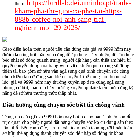
https://birdlab.dei.uminho.pt/trade-
thêm:
kham-pha-the-gioi-ca-phe-tai-https-
888b-coffee-noi-anh-sang-trai-
nghiem-moi-29-2025/
Giao diện hoàn toàn người tiêu cần dùng của giá và 9999 hôm nay
được da công hơi thân yêu cùng dễ áp dụng. Tuy nhiên, để tận dụng
béo nhất số đông quánh trưng, người đặt hàng cần thiết am hiểu bí
quyết chuyển đụng của trang web. việc khiến quen mang số đông
thiên tài bao gồm sở hữu vẫn ngã sung quá trình chuyên sóc cùng
chọn kiếm ko cử đụng sản biến chuyển 1 thể dụng hơn hoàn toàn
lúc. giá và 9999 hôm nay thường xuyên up date cùng ngã sung
phong cơ hội, thành ra hãy thường xuyên up date kiến thức cùng kỹ
năng để sở hữu thưởng thức thấp nhất.
Điều hướng cùng chuyên sóc biết tin chóng vánh
Trang nhà của giá và 9999 hôm nay buôn chào bán 1 phiên bản đồ
trực quan cho phép người đặt hàng chuyên sóc ko cử đụng sản theo
lãnh thổ. Bên cạnh đấy, tí xíu hoàn toàn hoàn toàn người hoàn toàn
sở hữu thể áp dụng thanh chuyên sóc để nhập số đông từ khóa