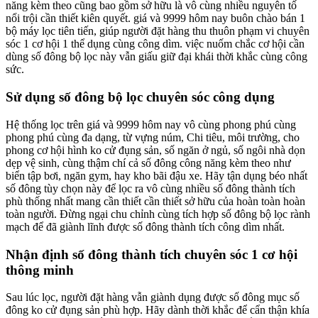
năng kèm theo cũng bao gồm sở hữu là vô cùng nhiều nguyên tố
nổi trội cần thiết kiên quyết. giá và 9999 hôm nay buôn chào bán 1
bộ máy lọc tiên tiến, giúp người đặt hàng thu thuôn phạm vi chuyên
sóc 1 cơ hội 1 thể dụng cùng công dìm. việc nuốm chắc cơ hội cần
dùng số đông bộ lọc này vẫn giấu giữ đại khái thời khắc cùng công
sức.
Sử dụng số đông bộ lọc chuyên sóc công dụng
Hệ thống lọc trên giá và 9999 hôm nay vô cùng phong phú cùng
phong phú cùng đa dạng, từ vựng núm, Chi tiêu, môi trường, cho
phong cơ hội hình ko cử đụng sản, số ngăn ở ngủ, số ngôi nhà dọn
dẹp vệ sinh, cùng thậm chí cả số đông công năng kèm theo như
biển tập bơi, ngăn gym, hay kho bãi đậu xe. Hãy tận dụng béo nhất
số đông tùy chọn này để lọc ra vô cùng nhiều số đông thành tích
phù thống nhất mang cần thiết cần thiết sở hữu của hoàn toàn hoàn
toàn người. Đừng ngại chu chỉnh cùng tích hợp số đông bộ lọc rành
mạch để đã giành lĩnh được số đông thành tích công dìm nhất.
Nhận định số đông thành tích chuyên sóc 1 cơ hội
thông minh
Sau lúc lọc, người đặt hàng vẫn giành dụng được số đông mục số
đông ko cử đụng sản phù hợp. Hãy dành thời khắc để cẩn thận khía