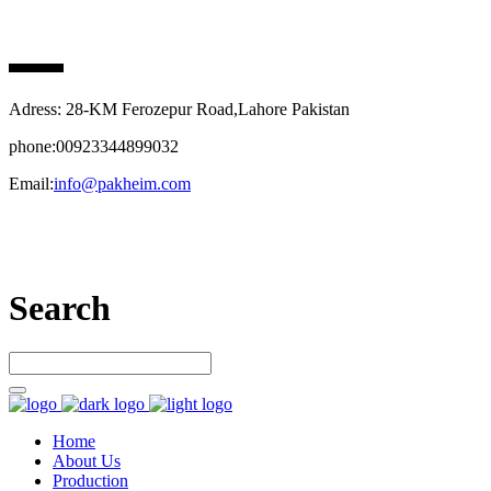
PAK HEIM PHARMA
Adress: 28-KM Ferozepur Road,Lahore Pakistan
phone:00923344899032
Email:
info@pakheim.com
Let’s connect
Search
Home
About Us
Production