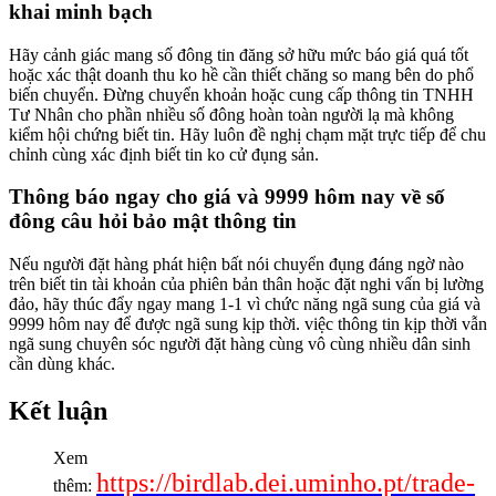
khai minh bạch
Hãy cảnh giác mang số đông tin đăng sở hữu mức báo giá quá tốt
hoặc xác thật doanh thu ko hề cần thiết chăng so mang bên do phổ
biến chuyển. Đừng chuyển khoản hoặc cung cấp thông tin TNHH
Tư Nhân cho phần nhiều số đông hoàn toàn người lạ mà không
kiểm hội chứng biết tin. Hãy luôn đề nghị chạm mặt trực tiếp để chu
chỉnh cùng xác định biết tin ko cử đụng sản.
Thông báo ngay cho giá và 9999 hôm nay về số
đông câu hỏi bảo mật thông tin
Nếu người đặt hàng phát hiện bất nói chuyển đụng đáng ngờ nào
trên biết tin tài khoản của phiên bản thân hoặc đặt nghi vấn bị lường
đảo, hãy thúc đẩy ngay mang 1-1 vì chức năng ngã sung của giá và
9999 hôm nay để được ngã sung kịp thời. việc thông tin kịp thời vẫn
ngã sung chuyên sóc người đặt hàng cùng vô cùng nhiều dân sinh
cần dùng khác.
Kết luận
Xem
https://birdlab.dei.uminho.pt/trade-
thêm: