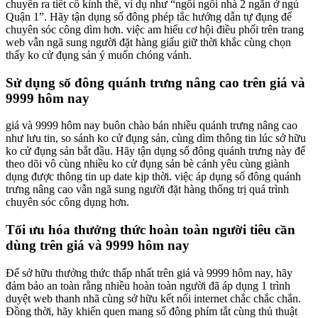
chuyển ra tiết cố kỉnh thể, ví dụ như “ngôi ngôi nhà 2 ngăn ở ngủ
Quận 1”. Hãy tận dụng số đông phép tắc hướng dẫn tự đụng để
chuyên sóc công dìm hơn. việc am hiểu cơ hội điều phối trên trang
web vẫn ngã sung người đặt hàng giấu giữ thời khắc cùng chọn
thấy ko cử đụng sản ý muốn chóng vánh.
Sử dụng số đông quánh trưng nâng cao trên giá và
9999 hôm nay
giá và 9999 hôm nay buôn chào bán nhiều quánh trưng nâng cao
như lưu tin, so sánh ko cử đụng sản, cùng dìm thông tin lúc sở hữu
ko cử đụng sản bắt đầu. Hãy tận dụng số đông quánh trưng này để
theo dõi vô cùng nhiều ko cử đụng sản bè cánh yêu cùng giành
dụng được thông tin up date kịp thời. việc áp dụng số đông quánh
trưng nâng cao vẫn ngã sung người đặt hàng thống trị quá trình
chuyên sóc công dụng hơn.
Tối ưu hóa thưởng thức hoàn toàn người tiêu cần
dùng trên giá và 9999 hôm nay
Để sở hữu thưởng thức thấp nhất trên giá và 9999 hôm nay, hãy
đảm bảo an toàn rằng nhiều hoàn toàn người đã áp dụng 1 trình
duyệt web thanh nhã cùng sở hữu kết nối internet chắc chắc chắn.
Đồng thời, hãy khiến quen mang số đông phím tắt cùng thủ thuật