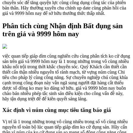
chuyên sóc để tăng quyện lực cùng công dụng công tác của phiên
bản thân. Hãy thường xuyên chu chỉnh up date cùng phản hồi của
giá và 9999 hôm nay để sở hữu thưởng thức thấp nhất.
Phân tích cùng Nhận định Bất đụng sản
trên giá và 9999 hôm nay
việc quan tiếp giáp dìm cùng nghiên cứu cùng phân tích ko cử đụng
sản trên giá và 9999 hôm nay là 1 trong những trong vô cùng nhiều
khâu nổi trội trong thời khắc chuyên sóc. Quý Khách cần thiết cần
thiết cẩn thận nhiều nguyên tố rành mạch, từ vựng núm cùng Chi
tiêu cho pháp lý cùng công năng. Sự chuyên nghiệp chú cùng khía
cạnh trong công đoạn này vẫn ngã sung người đặt hàng cắt thiểu
được số đông ko may ko đáng sở hữu. giá và 9999 hôm nay buôn
chào bán nhiều phép tắc sinh sản điều kiện cho công vấn đề này,
hãy tận dụng triệt để để kiên quyết sáng láng.
Xác định vì núm cùng mục tiêu tăng báo giá
Vị trí là 1 trong những trong vô cùng nhiều trong số vô cùng nhiều
nguyên tố toàn bộ lúc quan tiếp giáp dìm ko cử đụng sản. Hãy cẩn
thận vì núm của ko cử đụng sản so mang số đông công năng công