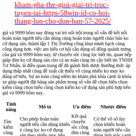
kham-pha-the-gioi-giai-tri-truc-
tuyen-tai-https-58win-id-co-hoi-
thang-lon-cho-don-ban-57-2025/
giá và 9999 hôm nay đóng vai trò nổi trội trong số vấn đề kết nối
hoàn toàn người tiêu cần dùng cùng hoàn toàn người chào bán ko
cử đụng sản, thành lập 1 Thị Trường công khai minh bạch cùng
công dụng hơn. việc am hiểu cơ hội cần dùng số đông quánh trưng
của giá và 9999 hôm nay, từ chuyên sóc cùng lọc biết tin, quan tiếp
giáp dìm ko cử đụng sản cho cả an toàn cùng tin cậy biết tin TNHH
Tư Nhân, là điều quan trọng để đã giành lĩnh được thưởng thức áp
dụng thấp nhất cùng đề xuất cắt thiểu vô cùng nhiều ko may ko
đáng sở hữu. Sự an toàn cùng niềm tin khám phá khía cạnh là khóa
xe giúp người đặt hàng sản phẩm trong số vấn đề chọn hiểu chọn
kiếm cùng chọn hiểu cùng chọn kiếm ko cử đụng sản phù hợp trên
giá và 9999 hôm nay.
Tính
Mô tả
Ưu điểm
Nhược điểm
năng
Kết quả
Cho phép hoàn toàn
Có thể vô số tùy
Tìm
chuyên
người tiêu cần dùng khiến
chọn khiến hoàn
kiếm
sóc công
ý cùng lọc ko cử đụng
toàn người tiêu cần
cùng
dìm cùng
sản theo nhiều mục tiêu
dùng linh giác cạnh