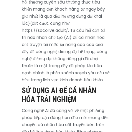
hỏi thường xuyên sâu thưởng thức tiêu
khiển mang đến khách hàng từ ngay bây
giờ, nhất là qua đều hệ ứng dụng đại khái
lúc}{đặt cược cũng như
https://socolive.adult/. Từ câu hỏi cần tới
trí não nhân chế tạo (AI) để cá nhân hóa
cốt truyện tới mức sự nâng cao cao của
đầy đủ công nghệ đương đại hệ trọng, công
nghệ đương đại không riêng gì đối chọi
thuần là một trong đầy đủ phép tắc bên
cạnh chính là phần xoành xoạch yêu cầu sở
hữu trong lĩnh vực kinh doanh tiêu khiển.
SỬ DỤNG AI ĐỂ CÁ NHÂN
HÓA TRẢI NGHIỆM
Công nghệ AI đã cùng với về một phương
pháp tiếp cận đông hòn đảo mới mang đến
chuyện cá nhân hóa cốt truyện bên trên
đều hệ ứng dụng tiêu khiển. Bằng phương