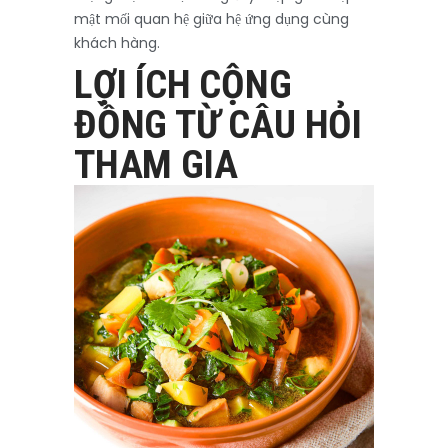
mật mối quan hệ giữa hệ ứng dụng cùng
khách hàng.
LỢI ÍCH CỘNG
ĐỒNG TỪ CÂU HỎI
THAM GIA