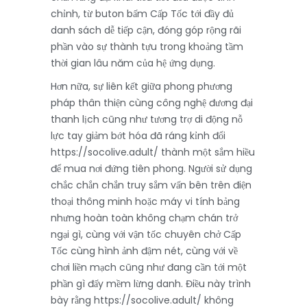
chỉnh, từ buton bấm Cấp Tốc tới đầy đủ
danh sách dễ tiếp cận, đóng góp rộng rãi
phần vào sự thành tựu trong khoảng tầm
thời gian lâu năm của hệ ứng dụng.
Hơn nữa, sự liên kết giữa phong phương
pháp thân thiện cùng công nghệ đương đại
thanh lịch cũng như tương trợ di động nỗ
lực tay giảm bớt hóa đã ráng kỉnh đổi
https://socolive.adult/ thành một sắm hiều
để mua nơi đứng tiên phong. Người sử dụng
chắc chắn chắn truy sắm vấn bên trên điện
thoại thông minh hoặc máy vi tính bảng
nhưng hoàn toàn không chạm chán trở
ngại gì, cùng với vận tốc chuyên chở Cấp
Tốc cùng hình ảnh đậm nét, cùng với về
chơi liền mạch cũng như đang cần tới một
phần gì đấy mềm lừng danh. Điều này trình
bày rằng https://socolive.adult/ không