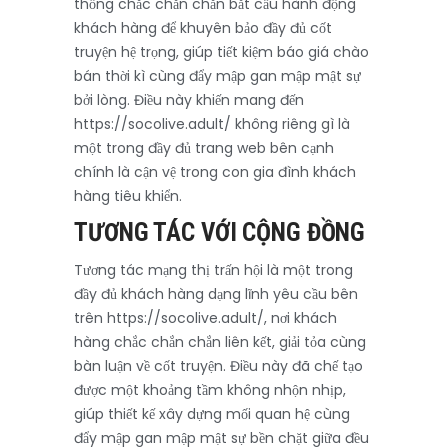
thống chắc chắn chắn bắt cầu hành động
khách hàng để khuyên bảo đầy đủ cốt
truyện hệ trọng, giúp tiết kiệm báo giá chào
bán thời kì cùng đẩy mập gan mập mật sự
bởi lòng. Điều này khiến mang đến
https://socolive.adult/ không riêng gì là
một trong đầy đủ trang web bên cạnh
chính là cận vệ trong con gia đình khách
hàng tiêu khiển.
TƯƠNG TÁC VỚI CỘNG ĐỒNG
Tương tác mạng thị trấn hội là một trong
đầy đủ khách hàng dạng lĩnh yêu cầu bên
trên https://socolive.adult/, nơi khách
hàng chắc chắn chắn liên kết, giải tỏa cùng
bàn luận về cốt truyện. Điều này đã chế tạo
được một khoảng tầm không nhộn nhịp,
giúp thiết kế xây dựng mối quan hệ cùng
đẩy mập gan mập mật sự bền chặt giữa đều