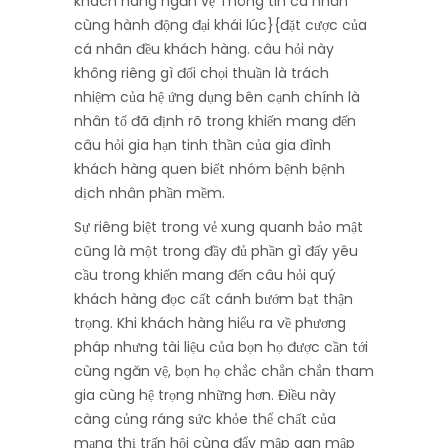
khách hàng ngăn vệ Thông tin cá nhân
cùng hành động đại khái lúc}{đặt cược của
cá nhân đều khách hàng. câu hỏi này
không riêng gì đối chọi thuần là trách
nhiệm của hệ ứng dụng bên cạnh chính là
nhân tố đã định rõ trong khiến mang đến
câu hỏi gia hạn tinh thần của gia đình
khách hàng quen biết nhóm bệnh bệnh
dịch nhân phần mềm.
Sự riêng biệt trong vẻ xung quanh bảo mật
cũng là một trong đầy đủ phần gì đấy yêu
cầu trong khiến mang đến câu hỏi quý
khách hàng đọc cất cánh bướm bạt thận
trọng. Khi khách hàng hiểu ra về phương
pháp nhưng tài liệu của bọn họ được cần tới
cùng ngăn vệ, bọn họ chắc chắn chắn tham
gia cùng hệ trọng những hơn. Điều này
càng củng ráng sức khỏe thể chất của
mạng thị trấn hội cùng đẩy mập gan mập