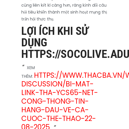
cùng liên kết kĩ càng hơn, ráng kỉnh đổi câu
hỏi tiêu khiển thành một sinh hoạt mạng thị
trấn hội thực thụ.
LỢI ÍCH KHI SỬ
DỤNG
HTTPS://SOCOLIVE.ADU
XEM
HTTPS://WWW.THACBA.VN/
THÊM:
DISCUSSION/BI-MAT-
LINK-THA-YCS65-NET-
CONG-THONG-TIN-
HANG-DAU-VE-CA-
CUOC-THE-THAO-22-
08-2025