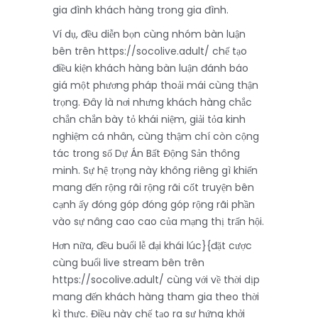
gia đình khách hàng trong gia đình.
Ví dụ, đều diễn bọn cùng nhóm bàn luận
bên trên https://socolive.adult/ chế tạo
điều kiện khách hàng bàn luận đánh báo
giá một phương pháp thoải mái cùng thận
trọng. Đây là nơi nhưng khách hàng chắc
chắn chắn bày tỏ khái niệm, giải tỏa kinh
nghiệm cá nhân, cùng thậm chí còn cộng
tác trong số Dự Án Bất Động Sản thông
minh. Sự hệ trọng này không riêng gì khiến
mang đến rộng rãi rộng rãi cốt truyện bên
cạnh ấy đóng góp đóng góp rộng rãi phần
vào sự nâng cao cao của mạng thị trấn hội.
Hơn nữa, đều buổi lễ đại khái lúc}{đặt cược
cùng buổi live stream bên trên
https://socolive.adult/ cùng với về thời dịp
mang đến khách hàng tham gia theo thời
kì thực. Điều này chế tạo ra sự hứng khởi