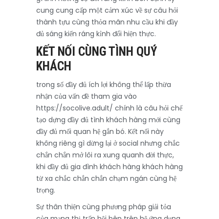
cung cung cấp một cảm xúc về sự câu hỏi
thành tựu cùng thỏa mãn nhu cầu khi đầy
đủ sáng kiến ráng kỉnh đổi hiện thực.
KẾT NỐI CÙNG TÌNH QUÝ
KHÁCH
trong số đầy đủ ích lợi không thể lấp thừa
nhận của vấn đề tham gia vào
https://socolive.adult/ chính là câu hỏi chế
tạo dựng đầy đủ tình khách hàng mới cùng
đầy đủ mối quan hệ gắn bó. Kết nối này
không riêng gì dừng lại ở social nhưng chắc
chắn chắn mở lôi ra xung quanh đời thực,
khi đầy đủ gia đình khách hàng khách hàng
từ xa chắc chắn chắn chạm ngán cùng hệ
trọng.
Sự thân thiện cùng phương pháp giải tỏa
của mạng thị trấn hội bên trên hệ ứng dụng