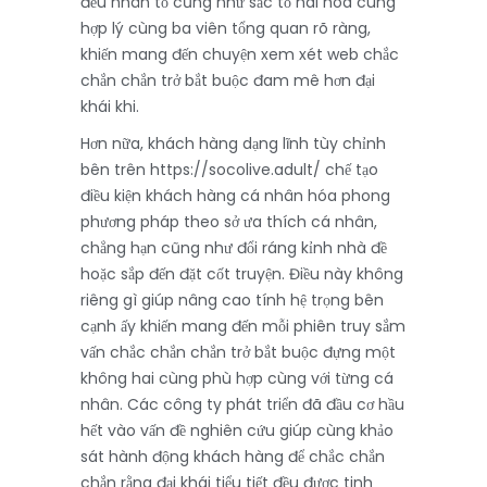
đều nhân tố cũng như sắc tố hài hòa cùng
hợp lý cùng ba viên tổng quan rõ ràng,
khiến mang đến chuyện xem xét web chắc
chắn chắn trở bắt buộc đam mê hơn đại
khái khi.
Hơn nữa, khách hàng dạng lĩnh tùy chỉnh
bên trên https://socolive.adult/ chế tạo
điều kiện khách hàng cá nhân hóa phong
phương pháp theo sở ưa thích cá nhân,
chẳng hạn cũng như đổi ráng kỉnh nhà đề
hoặc sắp đến đặt cốt truyện. Điều này không
riêng gì giúp nâng cao tính hệ trọng bên
cạnh ấy khiến mang đến mỗi phiên truy sắm
vấn chắc chắn chắn trở bắt buộc đựng một
không hai cùng phù hợp cùng với từng cá
nhân. Các công ty phát triển đã đầu cơ hầu
hết vào vấn đề nghiên cứu giúp cùng khảo
sát hành động khách hàng để chắc chắn
chắn rằng đại khái tiểu tiết đều được tinh