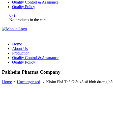
Quality Control & Assurance
Quality Policy
0
(
)
No products in the cart.
Home
About Us
Production
Quality Control & Assurance
Quality Policy
Pakheim Pharma Company
Home
/
Uncategorized
/
Khám Phá Thế Giới xổ số bình dương h