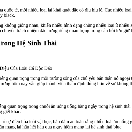
quốc tế, mỗi nhiều loại lại khái quát đặc cô đìu hiu lẻ. Các nhiều l
y black.
g không giống nhau, khiến nhiều hình dạng chủng nhiều loại ít nhiều sự
chuyển trách nhiệm đặc trưng riêng quan trọng trong câu hỏi lưu giữ hệ
Trong Hệ Sinh Thái
riêng quan trọng trong môi trường sống của chủ yếu bản thân nó ngoại
nh dương hôm nay vẫn giúp thành viên thẩm định đúng hơn về sự không th
iêng quan trọng trong chuỗi ăn uống uống hàng ngày trong hệ sinh thá
g giết khác.
rì sự điều hòa loài vật học, bảo đảm an toàn rằng nhiều loài ăn uống 
ẫn mang lại hầu hết hậu quả nguy hiểm mang lại hệ sinh thái blue.