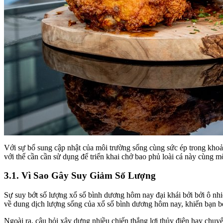
Với sự bổ sung cập nhật của môi trường sống cùng sức ép trong khoả
với thể cần cần sử dụng để triển khai chở bao phủ loài cá này cùng 
3.1. Vì Sao Gây Suy Giảm Số Lượng
Sự suy bớt số lượng xổ số bình dương hôm nay đại khái bởi bởi ô nhi
về dung dịch lượng sống của xổ số bình dương hôm nay, khiến bạn bè
Ngoài ra, câu hỏi xây dựng nhiều chiến thắng lợi thủy điện hay chuy