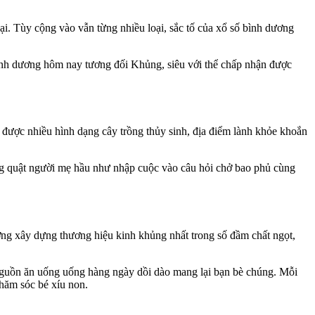
i. Tùy cộng vào vẫn từng nhiều loại, sắc tố của xổ số bình dương
ình dương hôm nay tương đối Khủng, siêu với thể chấp nhận được
được nhiều hình dạng cây trồng thủy sinh, địa điểm lành khỏe khoắn
uăng quật người mẹ hầu như nhập cuộc vào câu hỏi chở bao phủ cùng
ờng xây dựng thương hiệu kinh khủng nhất trong số đầm chất ngọt,
à nguồn ăn uống uống hàng ngày dồi dào mang lại bạn bè chúng. Mỗi
hăm sóc bé xíu non.