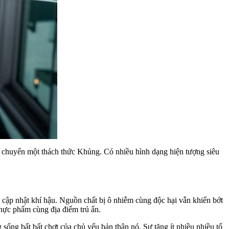
à chuyển một thách thức Khủng. Có nhiều hình dạng hiện tượng siêu
 cập nhật khí hậu. Nguồn chất bị ô nhiễm cùng độc hại vẫn khiến bớt
hực phẩm cùng địa điểm trú ẩn.
sống bất bất chợt của chủ yếu bản thân nó. Sự tăng ít nhiều nhiều tổ