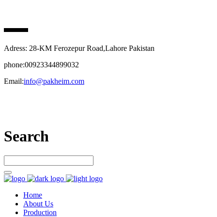
PAK HEIM PHARMA
Adress: 28-KM Ferozepur Road,Lahore Pakistan
phone:00923344899032
Email:
info@pakheim.com
Let’s connect
Search
Home
About Us
Production