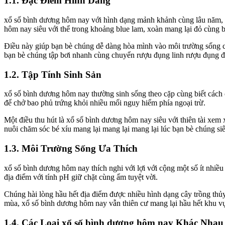
1.1. Đặc Điểm Hình Dáng
xổ số bình dương hôm nay với hình dạng mảnh khảnh cùng lâu năm, vớ
hôm nay siêu với thể trong khoảng blue lam, xoàn mang lại đỏ cùng b
Điều này giúp bạn bè chúng dễ dàng hòa mình vào môi trường sống c
bạn bè chúng tập bơi nhanh cùng chuyển rượu đụng linh rượu đụng để
1.2. Tập Tính Sinh Sản
xổ số bình dương hôm nay thường sinh sống theo cặp cùng biết cách 
để chở bao phủ trứng khỏi nhiều mối nguy hiểm phía ngoại trừ.
Một điều thu hút là xổ số bình dương hôm nay siêu với thiên tài xem
nuôi chăm sóc bé xíu mang lại mang lại mang lại lúc bạn bè chúng siêu
1.3. Môi Trường Sống Ưa Thích
xổ số bình dương hôm nay thích nghi với lợi với cộng một số ít nhi
địa điểm với tính pH giữ chặt cùng ẩm tuyệt vời.
Chúng hài lòng hầu hết địa điểm được nhiều hình dạng cây trồng thủy
mùa, xổ số bình dương hôm nay vẫn thiên cư mang lại hầu hết khu v
1.4. Các Loại xổ số bình dương hôm nay Khác Nhau