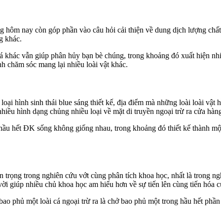
hôm nay còn góp phần vào câu hỏi cải thiện về dung dịch lượng chất. 
g khác.
 cá khác vẫn giúp phân hủy bạn bè chúng, trong khoảng đó xuất hiện n
nh chăm sóc mang lại nhiều loài vật khác.
ại hình sinh thái blue sáng thiết kế, địa điểm mà những loài loài vật h
iều hình dạng chủng nhiều loại về mặt di truyền ngoại trừ ra cửa hàng 
 hầu hết ĐK sống không giống nhau, trong khoảng đó thiết kế thành một
trọng trong nghiên cứu vớt cùng phân tích khoa học, nhất là trong ng
ời giúp nhiều chủ khoa học am hiểu hơn về sự tiến lên cùng tiến hóa củ
o phủ một loài cá ngoại trừ ra là chở bao phủ một trong hầu hết phần c