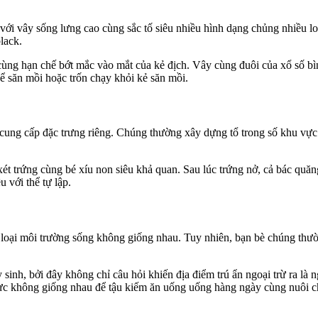
i vây sống lưng cao cùng sắc tố siêu nhiều hình dạng chủng nhiều loạ
lack.
ùng hạn chế bớt mắc vào mắt của kẻ địch. Vây cùng đuôi của xổ số b
 săn mồi hoặc trốn chạy khỏi kẻ săn mồi.
cung cấp đặc trưng riêng. Chúng thường xây dựng tổ trong số khu vực 
 xét trứng cùng bé xíu non siêu khả quan. Sau lúc trứng nở, cả bác q
 với thể tự lập.
ều loại môi trường sống không giống nhau. Tuy nhiên, bạn bè chúng thư
 sinh, bởi đây không chỉ câu hỏi khiến địa điểm trú ẩn ngoại trừ ra l
ực không giống nhau để tậu kiếm ăn uống uống hàng ngày cùng nuôi c