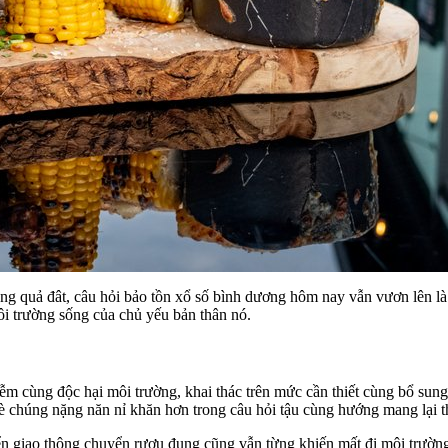
ng quả đât, câu hỏi bảo tồn xổ số bình dương hôm nay vẫn vươn lên l
môi trường sống của chủ yếu bản thân nó.
ễm cùng độc hại môi trường, khai thác trên mức cần thiết cùng bổ sung
 chúng nặng năn nỉ khăn hơn trong câu hỏi tậu cùng hướng mang lại t
ển giao thông chuyển rượu đụng cũng vẫn từng khiến mất đi môi trường 