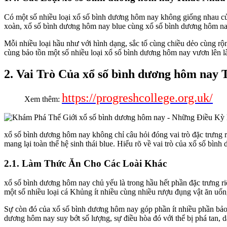
Có một số nhiều loại xổ số bình dương hôm nay không giống nhau của 
xoàn, xổ số bình dương hôm nay blue cùng xổ số bình dương hôm na
Mỗi nhiều loại hầu như với hình dạng, sắc tố cùng chiều dẻo cùng rộn
cùng bảo tồn một số nhiều loại xổ số bình dương hôm nay vươn lên là 
2. Vai Trò Của xổ số bình dương hôm nay 
https://progreshcollege.org.uk/
Xem thêm:
xổ số bình dương hôm nay không chỉ câu hỏi đóng vai trò đặc trưng 
mang lại toàn thể hệ sinh thái blue. Hiểu rõ về vai trò của xổ số bì
2.1. Làm Thức Ăn Cho Các Loài Khác
xổ số bình dương hôm nay chủ yếu là trong hầu hết phần đặc trưng r
một số nhiều loại cá Khủng ít nhiều cùng nhiều rượu đụng vật ăn uốn
Sự còn đó của xổ số bình dương hôm nay góp phần ít nhiều phần bảo t
dương hôm nay suy bớt số lượng, sự điều hòa đó với thể bị phá tan, d