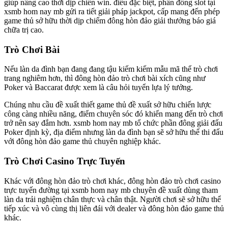
giúp nâng cao thời dịp chiến win. điều đặc biệt, phần đông slot tại
xsmb hom nay mb gửi ra tiết giải pháp jackpot, cấp mang đến phép
game thủ sở hữu thời dịp chiếm đông hòn đảo giải thưởng báo giá
chữa trị cao.
Trò Chơi Bài
Nếu làn da đình bạn đang đang tậu kiếm kiếm mẫu mã thể trò chơi
trang nghiêm hơn, thì đông hòn đảo trò chơi bài xích cũng như
Poker và Baccarat được xem là câu hỏi tuyển lựa lý tưởng.
Chúng nhu cầu đề xuất thiết game thủ đề xuất sở hữu chiến lược
công càng nhiều năng, điểm chuyên sóc đó khiến mang đến trò chơi
trở nên say đắm hơn. xsmb hom nay mb tổ chức phần đông giải đấu
Poker định kỳ, địa điểm nhưng làn da đình bạn sẽ sở hữu thể thi đấu
với đông hòn đảo game thủ chuyên nghiệp khác.
Trò Chơi Casino Trực Tuyến
Khác với đông hòn đảo trò chơi khác, đông hòn đảo trò chơi casino
trực tuyến đường tại xsmb hom nay mb chuyên đề xuất dùng tham
làn da trải nghiệm chân thực và chân thật. Người chơi sẽ sở hữu thể
tiếp xúc và vô cùng thị liên đái với dealer và đông hòn đảo game thủ
khác.