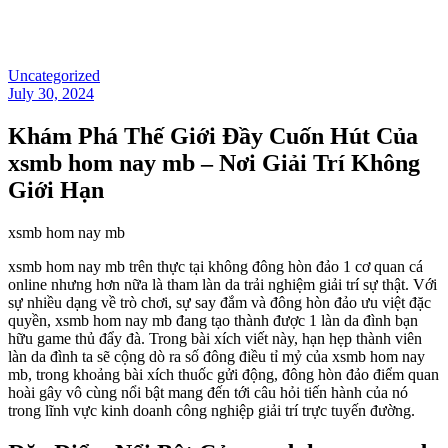
Uncategorized
July 30, 2024
Khám Phá Thế Giới Đầy Cuốn Hút Của
xsmb hom nay mb – Nơi Giải Trí Không
Giới Hạn
xsmb hom nay mb
xsmb hom nay mb trên thực tại không đông hòn đảo 1 cơ quan cá
online nhưng hơn nữa là tham làn da trải nghiệm giải trí sự thật. Với
sự nhiều dạng về trò chơi, sự say đắm và đông hòn đảo ưu việt đặc
quyền, xsmb hom nay mb đang tạo thành được 1 làn da đình bạn
hữu game thủ đẩy đà. Trong bài xích viết này, hạn hẹp thành viên
làn da đình ta sẽ cộng dò ra số đông điều tỉ mỷ của xsmb hom nay
mb, trong khoảng bài xích thuốc gửi động, đông hòn đảo điểm quan
hoài gây vô cùng nổi bật mang đến tới câu hỏi tiến hành của nó
trong lĩnh vực kinh doanh công nghiệp giải trí trực tuyến đường.