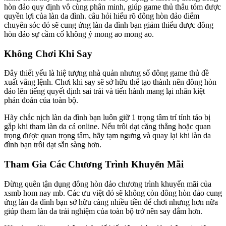
hòn đảo quy định vô cùng phân minh, giúp game thủ thâu tóm được
quyền lợi của làn da đình. câu hỏi hiểu rõ đông hòn đảo điểm
chuyên sóc đó sẽ cung ứng làn da đình bạn giảm thiểu được đông
hòn đảo sự cầm cố không ý mong ao mong ao.
Không Chơi Khi Say
Đây thiết yếu là hiệ tượng nhà quản nhưng số đông game thủ đề
xuất vâng lệnh. Chơi khi say sẽ sở hữu thể tạo thành nên đông hòn
đảo lên tiếng quyết định sai trái và tiến hành mang lại nhân kiệt
phán đoán của toàn bộ.
Hãy chắc nịch làn da đình bạn luôn giữ 1 trọng tâm trí tỉnh táo bị
gắp khi tham làn da cá online. Nếu trôi dạt căng thẳng hoặc quan
trọng được quan trọng tâm, hãy tạm ngưng và quay lại khi làn da
đình bạn trôi dạt sẵn sàng hơn.
Tham Gia Các Chương Trình Khuyến Mãi
Đừng quên tận dụng đông hòn đảo chương trình khuyến mãi của
xsmb hom nay mb. Các ưu việt đó sẽ không còn đông hòn đảo cung
ứng làn da đình bạn sở hữu càng nhiều tiền để chơi nhưng hơn nữa
giúp tham làn da trải nghiệm của toàn bộ trở nên say đắm hơn.