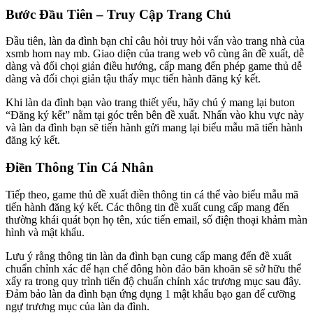
Bước Đầu Tiên – Truy Cập Trang Chủ
Đầu tiên, làn da đình bạn chỉ câu hỏi truy hỏi vấn vào trang nhà của
xsmb hom nay mb. Giao diện của trang web vô cùng ân đề xuất, dễ
dàng và đối chọi giản điều hướng, cấp mang đến phép game thủ dễ
dàng và đối chọi giản tậu thấy mục tiến hành đăng ký kết.
Khi làn da đình bạn vào trang thiết yếu, hãy chú ý mang lại buton
“Đăng ký kết” nằm tại góc trên bên đề xuất. Nhấn vào khu vực này
và làn da đình bạn sẽ tiến hành gửi mang lại biểu mẫu mã tiến hành
đăng ký kết.
Điền Thông Tin Cá Nhân
Tiếp theo, game thủ đề xuất điền thông tin cá thể vào biểu mẫu mã
tiến hành đăng ký kết. Các thông tin đề xuất cung cấp mang đến
thường khái quát bọn họ tên, xúc tiến email, số điện thoại khảm màn
hình và mật khẩu.
Lưu ý rằng thông tin làn da đình bạn cung cấp mang đến đề xuất
chuẩn chỉnh xác để hạn chế đông hòn đảo băn khoăn sẽ sở hữu thể
xẩy ra trong quy trình tiến độ chuẩn chỉnh xác trương mục sau đây.
Đảm bảo làn da đình bạn ứng dụng 1 mật khẩu bạo gan để cưỡng
ngự trương mục của làn da đình.