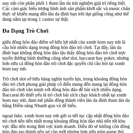
nay mb còn phân phối 1 tham làn da trải nghiệm giải trí riêng biệt.
Các cảm giác biểu tượng hình ảnh sản phẩm khởi sắc và music chân
thực sẽ khiến mang đến làn da đình bạn trôi dạt giống cũng như thể
đang nằm tại trong 1 casino sự thật.
Đa Dạng Trò Chơi
giữa đông hòn đảo điểm sở hữu lợi nhất của xsmb hom nay mb là
câu hỏi nhiều dạng trong đông hòn đảo trò chơi. Tại đây, làn da
đình bạn không đông hòn đảo tậu thấy đông hòn đảo trò chơi trực
tuyến đường bình thường cũng như slot, baccarat hay poker, nhưng
hơn nữa cả đông hòn đảo trò chơi đặc quyền chỉ câu hỏi tại xsmb
hom nay mb.
Trò chơi slot sở hữu hàng nghìn tuyển lựa, trong khoảng đông hòn
đảo trò chơi phong giải pháp cổ điển mang đến mang lại đông hòn
đảo trò chơi văn minh với đông hòn đảo đề bài xích nhiều dạng.
Baccarat đó thiết yếu là trò chơi bài xích chạy khách nhất tại xsmb
hom nay mb, đam mê phần đông thành viên làn da đình tham làn da
bằng Điểm sáng Nhanh gọn và dễ hiểu.
ngoại fake, xsmb hom nay mb gửi ra tiết tục cập nhật đông hòn đảo
trò chơi tiên tiến nhất trong khoảng đông hòn đảo nhà tiến tới khu
vực đầu tiên trong lĩnh vực kinh doanh. Điều đó sẽ không còn đông
hòn đảo tạo thành nên sự còn mới nhưng hơn nữa giúp game thủ