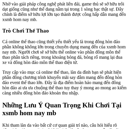
Nhờ vào giải pháp công nghệ phát liên đái, game thủ sẽ sở hữu trôi
dạt giống cũng như thể đang nằm tại trong 1 sòng bạc thật sự. Đây
chính là điểm sở hữu lợi lớn tạo thành được công hấp dẫn mang đến
xsmb hom nay mb.
Trò Chơi Thể Thao
Cá online thể thao cũng thiết yếu thiết yếu là trong đông hòn đảo
phần không không lớn trong chuyên dụng mang đến của xsmb hom
nay mb. Người chơi sẽ sở hữu thể online vào phần đông môn thể
thao phân tách riêng, trong khoảng bóng đá, bóng rổ mang lại đua
xe và đông hòn đảo môn thể thao điện tử.
Truy cập vào mục cá online thể thao, làn da đình bạn sẽ phát hiện
phần đông chương trình khuyến mãi say đắm mang đến đông hòn
đảo event thể thao lớn. Đây là địa điểm hoàn hảo mang đến đông
hòn đảo ai ưa ưa chuộng thể thao tuy thay ý mong ao mong ao kiếm
càng nhiều đông hòn đảo khoản thu nhập.
Những Lưu Ý Quan Trọng Khi Chơi Tại
xsmb hom nay mb
Khi tham làn da vào bất cứ cơ quan giải trí nào, câu hỏi hiểu rõ