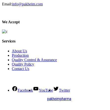
Email:
info@pakheim.com
We Accept
Services
About Us
Production
Quality Control & Assurance
Quality Policy
Contact Us
Social Connect
Facebook
YouTube
Twitter
2021. All Rights Reserved by
pakheimpharma
Design and Develop by Quick Solution