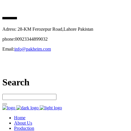
PAK HEIM PHARMA
Adress: 28-KM Ferozepur Road,Lahore Pakistan
phone:00923344899032
Email:
info@pakheim.com
Let’s connect
Search
Home
About Us
Production