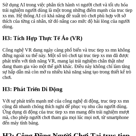
Sử dụng AI trong việc phân tích hành vi người chơi và tối ưu hóa
trải nghiệm người dùng là một trong những điểm mạnh của truc tiep
xs mn. Hệ thống AI có khả năng đề xuất trò chơi phù hợp với sở
thích của từng cá nhân, từ đó nâng cao mức độ hài lòng của người
dùng.
H3: Tích Hợp Thực Tế Ảo (VR)
Công nghệ VR đang ngày càng phổ biến và truc tiep xs mn không
đứng ngoài xu thế này. Một số trò chơi tại truc tiep xs mn đã được
phát triển với tính năng VR, mang lại trải nghiệm chân thật như
đang tham gia vào một thế giới khác. Điều này không chỉ làm tăng
sự hấp dẫn mà còn mở ra nhiều khả năng sáng tạo trong thiết kế trò
chơi.
H3: Phát Triển Di Động
Với sự phát triển mạnh mẽ của công nghệ di động, truc tiep xs mn
cũng đã nhanh chóng thích nghi để phục vụ nhu cầu người dùng.
Ứng dụng di động của truc tiep xs mn mang đến trải nghiệm mượt
mà, cho phép người chơi tham gia mọi lúc mọi nơi, từ smartphone
đến máy tính bảng.
H2: Cộng Đồng Người Chơi Tại truc tiep