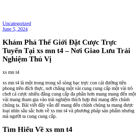
Uncategorized
June 5, 2024
Khám Phá Thế Giới Đặt Cược Trực
Tuyến Tại xs mn t4 – Nơi Giao Lưu Trải
Nghiệm Thú Vị
xs mn t4
xs mn t4 là một trong trong số sòng bạc trực con cái đường tiên
phong trên đích thực, nơi chẳng một vài cung cung cấp một vài trò
chơi cá cược nhiều đẳng cung cấp đa phần hơn mang mang đến một
vài mang tham gia vào trải nghiệm thích hợp thú mang đến chính
chúng ta. Bài viết đấy vẫn để mang đến chính chúng ta mang được
loại nhìn sâu sắc hơn về xs mn t4 và phương pháp sản phẩm nhưng
mà người ta cung cung cấp.
Tìm Hiểu Về xs mn t4