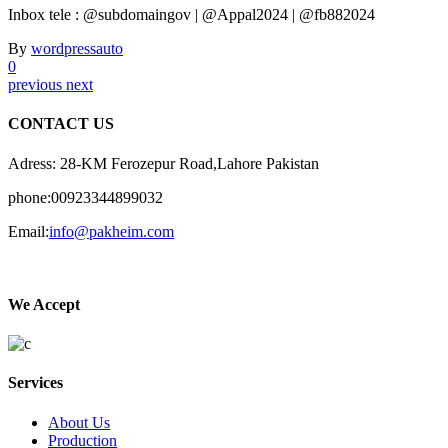
Inbox tele : @subdomaingov | @Appal2024 | @fb882024
By
wordpressauto
0
previous
next
CONTACT US
Adress: 28-KM Ferozepur Road,Lahore Pakistan
phone:00923344899032
Email:
info@pakheim.com
We Accept
Services
About Us
Production