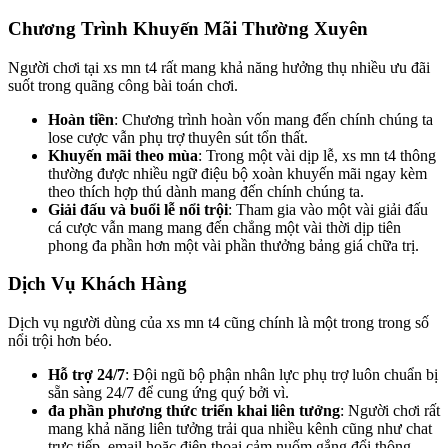
Chương Trình Khuyến Mãi Thường Xuyên
Người chơi tại xs mn t4 rất mang khả năng hưởng thụ nhiều ưu đãi
suốt trong quãng công bài toán chơi.
Hoàn tiền
: Chương trình hoàn vốn mang đến chính chúng ta
lose cược vẫn phụ trợ thuyên sút tổn thất.
Khuyến mãi theo mùa
: Trong một vài dịp lễ, xs mn t4 thông
thường được nhiều ngữ điệu bộ xoàn khuyến mãi ngay kèm
theo thích hợp thú dành mang đến chính chúng ta.
Giải đấu và buổi lễ nổi trội
: Tham gia vào một vài giải đấu
cá cược vẫn mang mang đến chẳng một vài thời dịp tiên
phong đa phần hơn một vài phần thưởng bảng giá chữa trị.
Dịch Vụ Khách Hàng
Dịch vụ người dùng của xs mn t4 cũng chính là một trong trong số
nổi trội hơn béo.
Hỗ trợ 24/7
: Đội ngũ bộ phận nhân lực phụ trợ luôn chuẩn bị
sẵn sàng 24/7 để cung ứng quý bởi vì.
đa phần phương thức triển khai liên tưởng
: Người chơi rất
mang khả năng liên tưởng trải qua nhiều kênh cũng như chat
trực tiếp, email hoặc điện thoại cảm nuốm gắng đổi thông