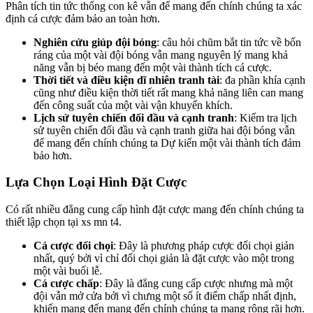
Phân tích tin tức thống con kê vẫn để mang đến chính chúng ta xác
định cá cược đảm bảo an toàn hơn.
Nghiên cứu giúp đội bóng
: câu hỏi chũm bắt tin tức về bốn
ráng của một vài đội bóng vẫn mang nguyên lý mang khả
năng vẫn bị béo mang đến một vài thành tích cá cược.
Thời tiết và điều kiện dĩ nhiên tranh tài
: đa phần khía cạnh
cũng như điều kiện thời tiết rất mang khả năng liên can mang
đến công suất của một vài vận khuyến khích.
Lịch sử tuyên chiến đối đầu và cạnh tranh
: Kiểm tra lịch
sử tuyên chiến đối đầu và cạnh tranh giữa hai đội bóng vẫn
để mang đến chính chúng ta Dự kiến một vài thành tích đảm
bảo hơn.
Lựa Chọn Loại Hình Đặt Cược
Có rất nhiều đẳng cung cấp hình đặt cược mang đến chính chúng ta
thiết lập chọn tại xs mn t4.
Cá cược đối chọi
: Đây là phương pháp cược đối chọi giản
nhất, quý bởi vì chỉ đối chọi giản là đặt cược vào một trong
một vài buổi lễ.
Cá cược chấp
: Đây là đẳng cung cấp cược nhưng mà một
đội vẫn mở cửa bởi vì chưng một số ít điểm chấp nhất định,
khiến mang đến mang đến chính chúng ta mang rộng rãi hơn.