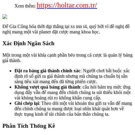
https://holtar.com.tr/
Xem thêm:
Để Gia Công hóa thời dịp thắng tại xs mn t4, quý bởi vì đề nghị đề
nghị mang một vài planer đặt cược mang khoa học.
Xác Định Ngân Sách
Một trong một vài khía cạnh phần béo trong cá cược là quản lý bảng
giá thành.
Đặt ra bảng giá thành chính xác
: Người chơi bắt buộc xác
định rõ số gửi ra giá thành nhưng mà chúng ta chuẩn bị sẵn
sàng tiêu xài mang đến đã từng phiên cược.
Không vượt quá bảng giá thành
: câu hỏi bám trụ mức ứng
dụng đấy vẫn để mang đến chính chúng ta sút thiểu khỏi một
vài khủng hoảng rủi ro không khẩn cung cấp.
Ghi chép lại
: Theo dõi một vài khoản thu gửi ra vẫn để mang
đến chính chúng ta mang được loại nhìn khái quát hơn về
thực trạng kinh tế tài chính của bản thân chúng ta.
Phân Tích Thống Kê