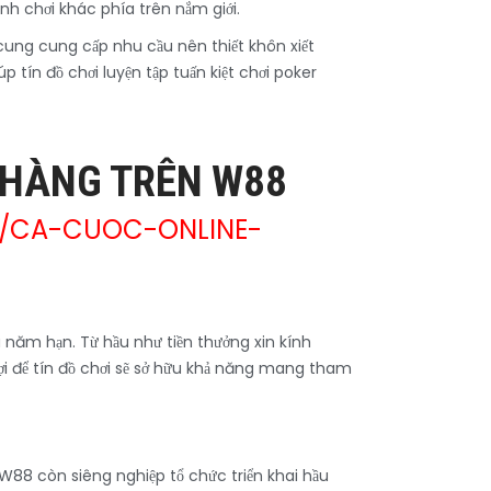
nh chơi khác phía trên nắm giới.
cung cung cấp nhu cầu nên thiết khôn xiết
tín đồ chơi luyện tập tuấn kiệt chơi poker
 HÀNG TRÊN W88
/CA-CUOC-ONLINE-
 năm hạn. Từ hầu như tiền thưởng xin kính
 lợi để tín đồ chơi sẽ sở hữu khả năng mang tham
 W88 còn siêng nghiệp tổ chức triển khai hầu