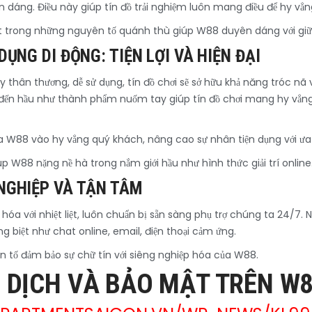
yên dáng. Điều này giúp tín đồ trải nghiệm luôn mang điều để hy 
t trong những nguyên tố quánh thù giúp W88 duyên dáng với giữ 
ỤNG DI ĐỘNG: TIỆN LỢI VÀ HIỆN ĐẠI
 thân thương, dễ sử dụng, tín đồ chơi sẽ sở hữu khả năng tróc nã
ang đến hầu như thành phẩm nuốm tay giúp tín đồ chơi mang hy 
của W88 vào hy vẳng quý khách, nâng cao sự nhân tiện dụng với ưa
 W88 nặng nề hà trong nắm giới hầu như hình thức giải trí online
NGHIỆP VÀ TẬN TÂM
a với nhiệt liệt, luôn chuẩn bị sẵn sàng phụ trợ chúng ta 24/7. Ng
g biệt như chat online, email, điện thoại cảm ứng.
n tố đảm bảo sự chữ tín với siêng nghiệp hóa của W88.
 DỊCH VÀ BẢO MẬT TRÊN W