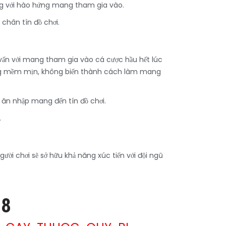
vẳng với hào hứng mang tham gia vào.
chân tín đồ chơi.
 vấn với mang tham gia vào cá cược hầu hết lúc
vẳng mềm mịn, không biến thành cách làm mang
 ăn nhập mang đến tín đồ chơi.
.
ười chơi sẽ sở hữu khả năng xúc tiến với đội ngũ
88