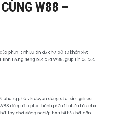
N CÙNG W88 –
a phần ít nhiều tín đồ chơi bởi sự khôn xiết
 tinh tướng riêng biệt của W88, giúp tín đồ đọc
ết phong phú với duyên dáng của nắm giới cá
n, W88 đông đảo phát hành phần ít nhiều hầu như
 hết tay chơi siêng nghiệp hóa tới hầu hết dân