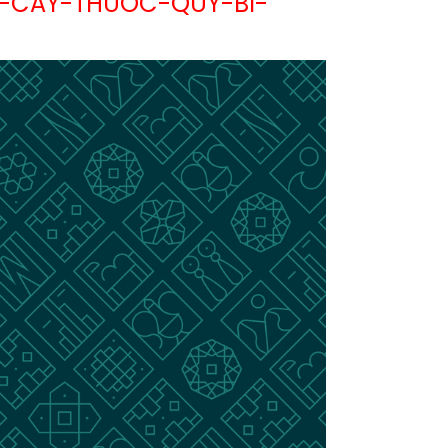
9-CAY-THUOC-QUY-BI-