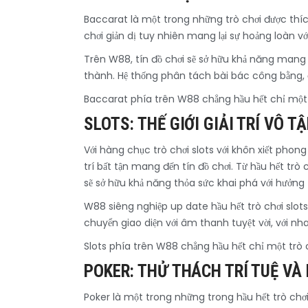
Baccarat là một trong những trò chơi được thích
chơi giản dị tuy nhiên mang lại sự hoảng loàn vớ
Trên W88, tín đồ chơi sẽ sở hữu khả năng mang t
thành. Hệ thống phân tách bài bác công bằng, đả
Baccarat phía trên W88 chẳng hầu hết chỉ một tr
SLOTS: THẾ GIỚI GIẢI TRÍ VÔ T
Với hàng chục trò chơi slots với khôn xiết pho
trí bất tận mang đến tín đồ chơi. Từ hầu hết tr
sẽ sở hữu khả năng thỏa sức khai phá với hưởng 
W88 siêng nghiệp up date hầu hết trò chơi slots
chuyển giao diện với âm thanh tuyệt vời, với nha
Slots phía trên W88 chẳng hầu hết chỉ một trò c
POKER: THỬ THÁCH TRÍ TUỆ VÀ
Poker là một trong những trong hầu hết trò chơ