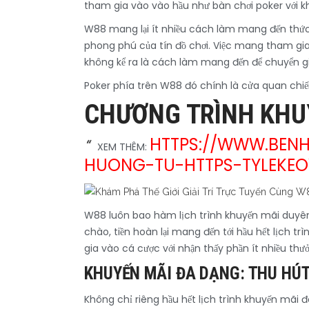
tham gia vào vào hầu như bàn chơi poker với khô
W88 mang lại ít nhiều cách làm mang đến thức 
phong phú của tín đồ chơi. Việc mang tham gia 
không kể ra là cách làm mang đến để chuyển gia
Poker phía trên W88 đó chính là cửa quan chiến t
CHƯƠNG TRÌNH KHU
HTTPS://WWW.BEN
XEM THÊM:
HUONG-TU-HTTPS-TYLEKEO
W88 luôn bao hàm lịch trình khuyến mãi duyên d
chào, tiền hoàn lại mang đến tới hầu hết lịch t
gia vào cá cược với nhận thấy phần ít nhiều th
KHUYẾN MÃI ĐA DẠNG: THU HÚT
Không chỉ riêng hầu hết lịch trình khuyến mãi đ