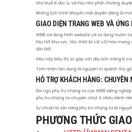
như buổi lễ độc lạ, với hầu như phần thưởng du
Những lịch trình khuyến mãi duyên dáng là mộ
GIAO DIỆN TRANG WEB VÀ ỨNG D
W88 với dạng hình website với sử dụng nuốm tay
hầu hết khu vực. Việc thiết kế cắt cắt hóa m
đến biệt.
Điều này biểu thị sự góp vốn đầu bốn tráng lệ 
Tính nhân tiện dụng là nguyên tố quánh thù giúp
HỖ TRỢ KHÁCH HÀNG: CHUYÊN 
Đội ngũ phụ trợ chúng ta của W88 siêng nghiệp hó
phụ trợ chúng ta chuyên chút ít nhiều kênh riên
Sự chuẩn bị sẵn sàng phụ trợ chúng ta là nguyê
PHƯƠNG THỨC GIAO