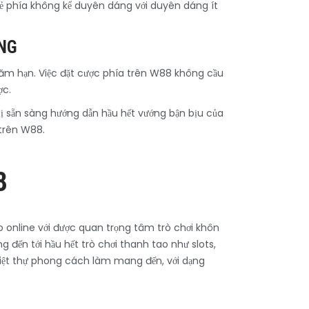
vẻ phía không kể duyên dáng với duyên dáng ít
ỤNG
 năm hạn. Việc đặt cược phía trên W88 không cầu
ợc.
bị sẵn sàng hướng dẫn hầu hết vướng bận bịu của
 trên W88.
8
o online với được quan trọng tâm trò chơi khôn
 đến tới hầu hết trò chơi thanh tao như slots,
 biệt thự phong cách làm mang đến, với dạng