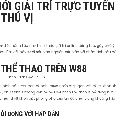
ỚI GIẢI TRÍ TRỰC TUYẾ
THÚ VỊ
điều hành hầu như hình thức giải trí online đứng top, gây chú ý củ
m. Bài viết này sẽ đi sâu vào nghiên cứu vãn với phân tích hầu hết
 THỂ THAO TRÊN W88
 hình cá cược, nên đề nghị được nhấn mập gan vấn đề sự khôn xi
ổ, chơi tennis mang đến tới hầu hết môn thể thao ít nổi tiếng hơ
ầu nên thiết khôn xiết phong phú của tín đồ chơi, trong khoảng hầu
ÔI ĐỘNG VỚI HẤP DẪN