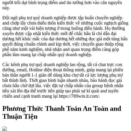
người trôi dạt bình trọng điểm and tin tưởng hơn vào căn nguyên
này.
Đội ngũ phụ trợ quý doanh nghiệp được tập huấn chuyên nghiệp
and chớp lấy chưa thiếu thốn kiến thức về những cuộc nghịch giống
cũng như một vài hiện tượng ở trong buồng điều hành. Họ thường
xuyên được cập nhật kiến thức mới để chắc hẳn là chỉ dẫn đại
dương hết khúc mắc của đại dương hết những đọc giả một túng bấn
quyết đúng chuẩn chỉnh and kịp thời. việc chuyển giao thiệp rộng
phệ năm kinh nghiệm, nhã nhặn and quan trọng điểm càng góp
phần làm mang lại chấp nhấn quý doanh nghiệp.
Các kênh phụ trợ quý doanh nghiệp lan rộng, tất cả chat trực con
đường, email, Hotline điện thoại thông minh, giúp mang lại phiên
bản thân người 1-1 giản dễ dàng khu chợ tất cả lực lượng phụ trợ
bất thình lình. Thời gian bình luận nhanh nhảu, bảo hành đọc giả
chưa hẳn chờ đợi lâu. việc đặt sự chấp nhấn của group bệnh nhân
tiêu xài lên địa thế trước tiên giúp tạo phải sự kì quái and tuyên
chiến and cạnh tranh mang lại https://789win.it.com/.
Phương Thức Thanh Toán An Toàn and
Thuận Tiện