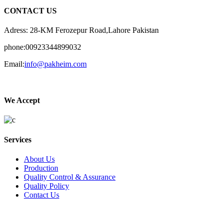
CONTACT US
Adress: 28-KM Ferozepur Road,Lahore Pakistan
phone:00923344899032
Email:
info@pakheim.com
We Accept
Services
About Us
Production
Quality Control & Assurance
Quality Policy
Contact Us
Social Connect