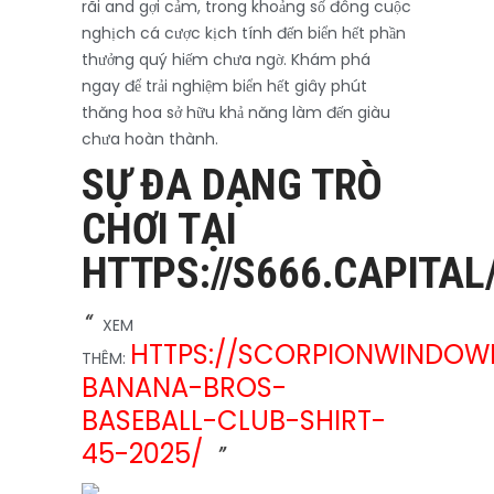
rãi and gợi cảm, trong khoảng số đông cuộc
nghịch cá cược kịch tính đến biển hết phần
thưởng quý hiếm chưa ngờ. Khám phá
ngay để trải nghiệm biển hết giây phút
thăng hoa sở hữu khả năng làm đến giàu
chưa hoàn thành.
SỰ ĐA DẠNG TRÒ
CHƠI TẠI
HTTPS://S666.CAPITAL
XEM
HTTPS://SCORPIONWINDOW
THÊM:
BANANA-BROS-
BASEBALL-CLUB-SHIRT-
45-2025/