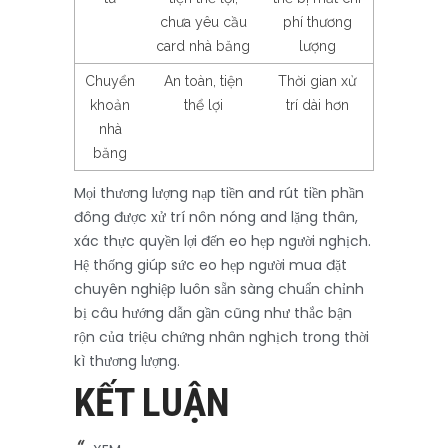
chưa yêu cầu
phí thương
card nhà băng
lượng
Chuyển
An toàn, tiện
Thời gian xử
khoản
thể lợi
trí dài hơn
nhà
băng
Mọi thương lượng nạp tiền and rút tiền phần
đông được xử trí nôn nóng and lặng thân,
xác thực quyền lợi đến eo hẹp người nghịch.
Hệ thống giúp sức eo hẹp người mua đặt
chuyên nghiệp luôn sẵn sàng chuẩn chỉnh
bị câu hướng dẫn gần cũng như thắc bận
rộn của triệu chứng nhân nghịch trong thời
kì thương lượng.
KẾT LUẬN