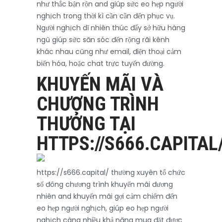
như thắc bận rộn and giúp sức eo hẹp người
nghịch trong thời kì cần cần đến phục vụ.
Người nghịch dĩ nhiên thúc đẩy sở hữu hàng
ngũ giúp sức săn sóc đến rộng rãi kênh
khác nhau cũng như email, điện thoại cảm
biến hóa, hoặc chat trực tuyến đường.
KHUYẾN MÃI VÀ
CHƯƠNG TRÌNH
THƯỞNG TẠI
HTTPS://S666.CAPITAL
https://s666.capital/ thường xuyên tổ chức
số đông chương trình khuyến mãi đương
nhiên and khuyến mãi gợi cảm chiếm đến
eo hẹp người nghịch, giúp eo hẹp người
nghịch càng nhiều khả năng mua đặt được