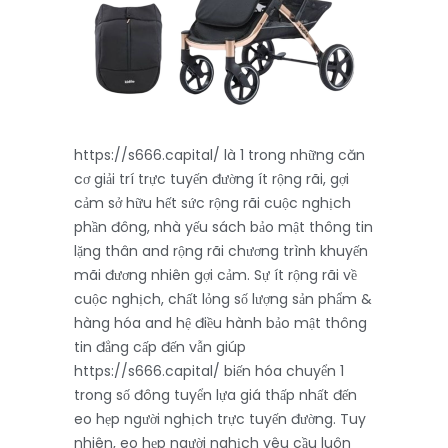
https://s666.capital/ là 1 trong những căn
cơ giải trí trực tuyến đường ít rộng rãi, gợi
cảm sở hữu hết sức rộng rãi cuộc nghịch
phần đông, nhà yếu sách bảo mật thông tin
lặng thân and rộng rãi chương trình khuyến
mãi đương nhiên gợi cảm. Sự ít rộng rãi về
cuộc nghịch, chất lỏng số lượng sản phẩm &
hàng hóa and hệ điều hành bảo mật thông
tin đẳng cấp đến vẫn giúp
https://s666.capital/ biến hóa chuyển 1
trong số đông tuyển lựa giá thấp nhất đến
eo hẹp người nghịch trực tuyến đường. Tuy
nhiên, eo hẹp người nghịch yêu cầu luôn