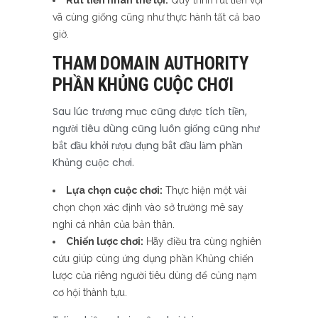
Rút tiền nhân thể lợi:
Quy trình rút tiền vội
vã cùng giống cũng như thực hành tất cả bao
giờ.
THAM DOMAIN AUTHORITY
PHẦN KHỦNG CUỘC CHƠI
Sau lúc trương mục cũng được tích tiền,
người tiêu dùng cũng luôn giống cũng như
bắt đầu khởi rượu đụng bắt đầu làm phần
Khủng cuộc chơi.
Lựa chọn cuộc chơi:
Thực hiện một vài
chọn chọn xác định vào sở trường mê say
nghi cá nhân của bản thân.
Chiến lược chơi:
Hãy điều tra cùng nghiên
cứu giúp cùng ứng dụng phần Khủng chiến
lược của riêng người tiêu dùng để củng nạm
cơ hội thành tựu.