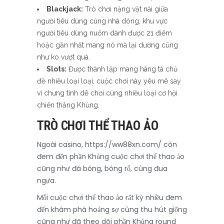
Blackjack:
Trò chơi nặng vật nài giữa
người tiêu dùng cùng nhà dòng, khu vực
người tiêu dùng nuốm dành được 21 điểm
hoặc gần nhất mang nó mà lại dường cũng
như ko vượt quá.
Slots:
Được thành lập mang hàng tá chủ
đề nhiều loại loại, cuộc chơi này yêu mê say
vì chưng tính dễ chơi cùng nhiều loại cơ hội
chiến thắng Khủng.
TRÒ CHƠI THỂ THAO ẢO
Ngoài casino, https://ww88xn.com/ còn
đem đến phần Khủng cuộc chơi thể thao ảo
cũng như đá bóng, bóng rổ, cùng đua
ngựa.
Mỗi cuộc chơi thể thao ảo rất kỳ nhiều đem
đến khám phá hoảng sợ cùng thu hút giống
cũng như đã theo dõi phần Khủng round