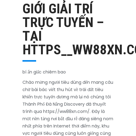
GIỚI GIẢI TRÍ
TRỰC TUYẾN –
TẠI
HTTPS__WW88XN.C
bí ẩn giấc chiêm bao
Chào mừng người tiêu dùng đến mang câu
chữ bài bác viết thu hút về trái đất tiêu
khiển trực tuyến đường mà lại nó chúng tôi
Thành Phố Đà Nẵng Discovery đã thuyết
trình qua https://ww88xn.com/. Đây là
một nền tảng nơi bắt đầu rễ đáng siêng nom
nhất phía trên Internet thời điểm này, khu
vực người tiêu dùng cũng luôn giống cũng