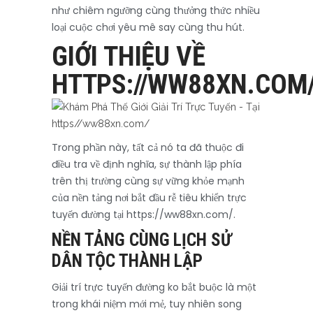
như chiêm ngưỡng cùng thưởng thức nhiều
loại cuộc chơi yêu mê say cùng thu hút.
GIỚI THIỆU VỀ
HTTPS://WW88XN.COM
Trong phần này, tất cả nó ta đã thuộc đi
điều tra về định nghĩa, sự thành lập phía
trên thị trường cùng sự vững khỏe mạnh
của nền tảng nơi bắt đầu rễ tiêu khiển trực
tuyến đường tại https://ww88xn.com/.
NỀN TẢNG CÙNG LỊCH SỬ
DÂN TỘC THÀNH LẬP
Giải trí trực tuyến đường ko bắt buộc là một
trong khái niệm mới mẻ, tuy nhiên song