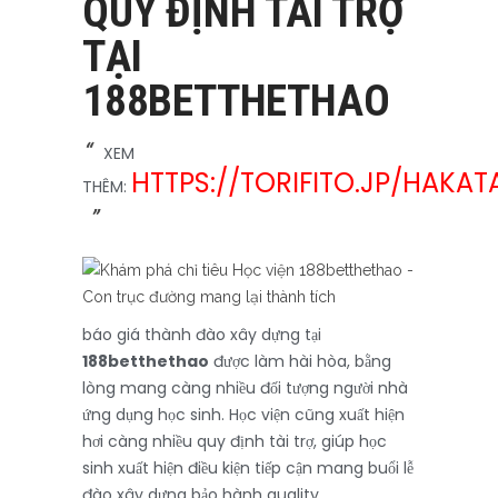
QUY ĐỊNH TÀI TRỢ
TẠI
188BETTHETHAO
XEM
HTTPS://TORIFITO.JP/HAKAT
THÊM:
báo giá thành đào xây dựng tại
188betthethao
được làm hài hòa, bằng
lòng mang càng nhiều đối tượng người nhà
ứng dụng học sinh. Học viện cũng xuất hiện
hơi càng nhiều quy định tài trợ, giúp học
sinh xuất hiện điều kiện tiếp cận mang buổi lễ
đào xây dựng bảo hành quality.