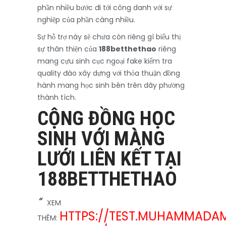
phần nhiều bước đi tới công danh với sự
nghiệp của phần càng nhiều.
Sự hỗ trợ này sẽ chưa còn riêng gì biểu thị
sự thân thiện của
188betthethao
riêng
mang cựu sinh cục ngoại fake kiểm tra
quality đào xây dựng với thỏa thuận đồng
hành mang học sinh bên trên dãy phường
thành tích.
CỘNG ĐỒNG HỌC
SINH VỚI MÀNG
LƯỚI LIÊN KẾT TẠI
188BETTHETHAO
XEM
HTTPS://TEST.MUHAMMADA
THÊM: