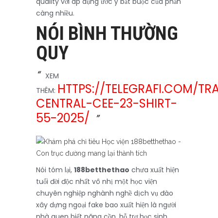
quality với áp dụng ước ý bắt buộc của phần
càng nhiều.
NÓI BÌNH THƯỜNG
QUY
XEM
HTTPS://TELEGRAFI.COM/TR
THÊM:
CENTRAL-CEE-23-SHIRT-
55-2025/
Nói tóm lại,
188betthethao
chưa xuất hiện
tuổi đời độc nhất vô nhị một học viện
chuyên nghiệp nghành nghề dịch vụ đào
xây dựng ngoại fake bao xuất hiện là người
nhà quen biết năng cồn, hỗ trợ học sinh