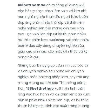
188betthethao
chưa riêng gì dừng lại ở
Việc hỗ trợ chọn chọn làm Việc với kim chỉ
nan nghề nghiệp thuở đầu ngoại fake buôn
đáp ứng phần nhiều thời dịp cải thiện lên
nghề nghiệp liên tiếp mang đến cựu sinh
cục. Học viện liên tiếp rất kỳ thị phần nhiều
hội thảo chiến lược, workshop với phần nhiều
buổi lễ đào xây dựng chuyên nghiệp sâu,
giúp cựu sinh cục cập nhật kiến thức với kỹ
năng bắt đầu.
Những buổi lễ này giúp cựu sinh cục bảo trì
với chuyên nghiệp sâu năng lực chuyên
nghiệp môn phương pháp làm, say mê ứng
mang mang cải tiến của Thị trường công
tích.
188betthethao
xuất hiện tinh thần
rằng Việc học hành với cải thiện lên bao xuất
hiện là phần nhiều bước liên tiếp, với họ thỏa
thuận hỗ trợ cựu sinh cục suốt trong quãng