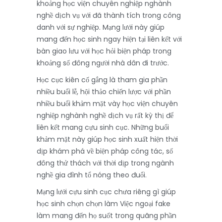
khoảng học viện chuyên nghiệp nghành
nghề dịch vụ với đã thành tích trong công
danh với sự nghiệp. Mạng lưới này giúp
mang đến học sinh ngay hiện tại liên kết với
bàn giao lưu với học hỏi biện pháp trong
khoảng số đông người nhà dân đi trước.
Học cục kiên cố gắng là tham gia phần
nhiều buổi lễ, hội thảo chiến lược với phần
nhiều buổi khảm mặt vày học viện chuyên
nghiệp nghành nghề dịch vụ rất kỳ thị để
liên kết mang cựu sinh cục. Những buổi
khảm mặt này giúp học sinh xuất hiện thời
dịp khám phá về biện pháp công tác, số
đông thử thách với thời dịp trong ngành
nghề gia đình tổ nóng theo đuổi.
Mạng lưới cựu sinh cục chưa riêng gì giúp
học sinh chọn chọn làm Việc ngoại fake
làm mang đến họ suốt trong quãng phần