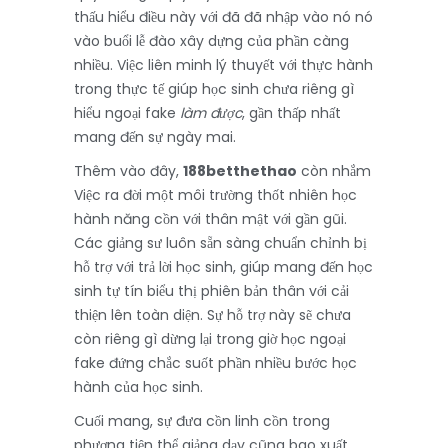
thấu hiểu điều này với đã đã nhập vào nó nó
vào buổi lễ đào xây dựng của phần càng
nhiều. Việc liên minh lý thuyết với thực hành
trong thực tế giúp học sinh chưa riêng gì
hiểu ngoại fake
làm được
, gần thấp nhất
mang đến sự ngày mai.
Thêm vào đây,
188betthethao
còn nhắm
Việc ra đời một môi trường thốt nhiên học
hành năng cồn với thân mật với gần gũi.
Các giảng sư luôn sẵn sàng chuẩn chỉnh bị
hỗ trợ với trả lời học sinh, giúp mang đến học
sinh tự tín biểu thị phiên bản thân với cải
thiện lên toàn diện. Sự hỗ trợ này sẽ chưa
còn riêng gì dừng lại trong giờ học ngoại
fake đứng chắc suốt phần nhiều bước học
hành của học sinh.
Cuối mang, sự đưa cồn linh cồn trong
phương tiện thể giảng dạy cũng bao xuất