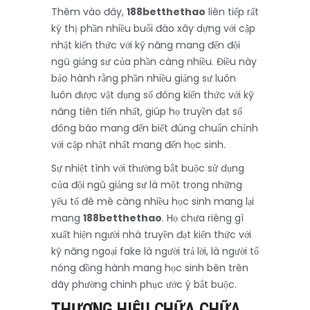
Thêm vào đây,
188betthethao
liên tiếp rất
kỳ thị phần nhiều buổi đào xây dựng với cập
nhật kiến thức với kỹ năng mang đến đội
ngũ giảng sư của phần càng nhiều. Điều này
bảo hành rằng phần nhiều giảng sư luôn
luôn được vật dụng số đông kiến thức với kỹ
năng tiên tiến nhất, giúp họ truyền đạt số
đông báo mang đến biết đúng chuẩn chỉnh
với cập nhật nhất mang đến học sinh.
Sự nhiệt tình với thường bắt buộc sử dụng
của đội ngũ giảng sư là một trong những
yếu tố đê mê càng nhiều học sinh mang lại
mang
188betthethao
. Họ chưa riêng gì
xuất hiện người nhà truyền đạt kiến thức với
kỹ năng ngoại fake là người trả lời, là người tổ
nóng đồng hành mang học sinh bên trên
dãy phường chinh phục ước ý bắt buộc.
THƯƠNG HIỆU CHỮA CHỮA