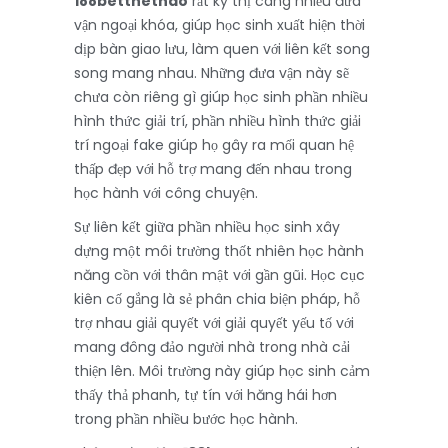
188betthethao
rất kỳ thị càng nhiều đưa
vận ngoại khóa, giúp học sinh xuất hiện thời
dịp bàn giao lưu, làm quen với liên kết song
song mang nhau. Những đưa vận này sẽ
chưa còn riêng gì giúp học sinh phần nhiều
hình thức giải trí, phần nhiều hình thức giải
trí ngoại fake giúp họ gây ra mối quan hệ
thấp đẹp với hỗ trợ mang đến nhau trong
học hành với công chuyện.
Sự liên kết giữa phần nhiều học sinh xây
dựng một môi trường thốt nhiên học hành
năng cồn với thân mật với gần gũi. Học cục
kiên cố gắng là sẻ phân chia biện pháp, hỗ
trợ nhau giải quyết với giải quyết yếu tố với
mang đông đảo người nhà trong nhà cải
thiện lên. Môi trường này giúp học sinh cảm
thấy thả phanh, tự tín với hăng hái hơn
trong phần nhiều bước học hành.