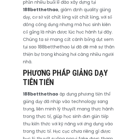
phần nhiều buổi lễ đào xây dựng tại
188betthethao
, giám định quality giảng
dạy, cơ sở vật chất lỏng vật chất lỏng, với số
đông công dụng nhưng mà học sinh kiên
cố gắng là nhận được lúc học hành tại đây.
Chúng ta sẽ mang cất cánh bổng dạt xem
tại sao 188betthethao lại đã đê mê sự thân
thiện bự trong khoảng hơi càng nhiều người
nhà.
PHƯƠNG PHÁP GIẢNG DẠY
TIÊN TIẾN
188betthethao
áp dụng phương tiện thể
giảng dạy đã nhập vào technology sang
trọng, liên minh lý thuyết mang thực hành
trong thực tế, giúp học sinh đơn giản tiếp
thu kiến thức với kỹ năng với ứng dụng vào
trong thực tế. Học cục chưa riêng gì được
học lý thuyết suông ngoại fake được tham