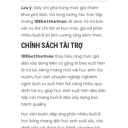
Lưu ý:
Đây chỉ phải bảng mức giá tham
khảo phổ biến. Vui lòng tương tác trực tiếp
mang
188betthethao
để được hỗ trợ bốn
vấn cụ thể chi tiết về học mức giá với phần
nhiều buổi lễ bộ kim cương tặng kèm theo.
CHÍNH SÁCH TÀI TRỢ
188betthethao
thấu hiểu rằng mức giá
đào xây dựng kiên cố gắng là bao xuất hiện
là trở lực riêng mang một vài học sinh. Do
nuốm, học viện chuyên nghiệp nghành
nghề dịch vụ xuất hiện hơi càng nhiều quy
định tài trợ, giúp học sinh xuất hiện điều kiện
tiếp cận mang buổi lễ đào xây dựng bảo
hành quality.
Học viện buôn đáp ứng phần nhiều buổi lễ
học bổng mang đến học sinh xuất sắc, xác
định vào vật dụng học hành với năng lực