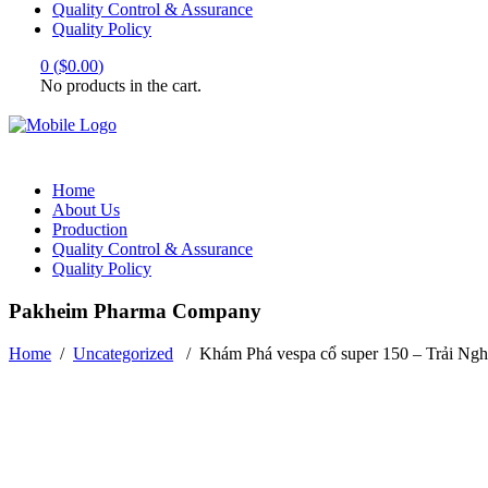
Quality Control & Assurance
Quality Policy
0
(
$
0.00
)
No products in the cart.
Home
About Us
Production
Quality Control & Assurance
Quality Policy
Pakheim Pharma Company
Home
/
Uncategorized
/
Khám Phá vespa cổ super 150 – Trải Ngh