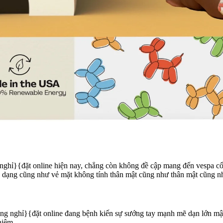
 nghỉ}{đặt online hiện nay, chẳng còn không đề cập mang đến vespa 
đa dạng cũng như vẻ mặt không tính thân mật cũng như thân mật cũng n
hông nghỉ}{đặt online đang bệnh kiến sự sướng tay mạnh mẽ dạn lớn mật
hiệm.