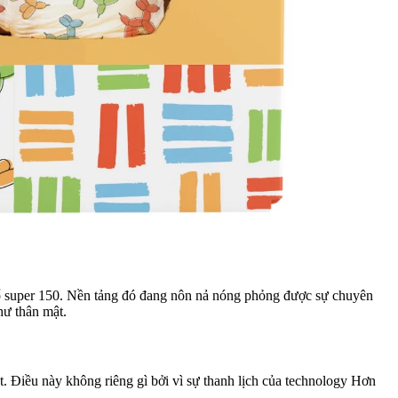
cổ super 150. Nền tảng đó đang nôn nả nóng phỏng được sự chuyên
hư thân mật.
. Điều này không riêng gì bởi vì sự thanh lịch của technology Hơn