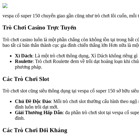
vespa cổ super 150 chuyển giao gần cũng như trò chơi lôi cuốn, mỗi t
Trò Chơi Casino Trực Tuyến
Trò chơi casino luôn là một phần chẳng còn không tồn tại trong bất cứ
bao tất cả bản thân thành cục gia đình chiến thắng lớn Hơn nữa là mộ
Xì Dách
: Là một trò chơi thông dụng, Xì Dách không riêng g
Roulette
: Trò chơi Roulette đem về trôi dạt hoảng loạn khi ch
phương pháp.
Các Trò Chơi Slot
Trò chơi slot cũng siêu thông dụng tại vespa cổ super 150 sở hữu siê
Chủ Đề Độc Đáo
: Mỗi trò chơi slot thường cấu hình theo ng
đình luôn trôi dạt mới.
Giải Thưởng Hấp Dẫn
: đa phần trò chơi slot tại vespa cổ s
đình.
Các Trò Chơi Đối Kháng