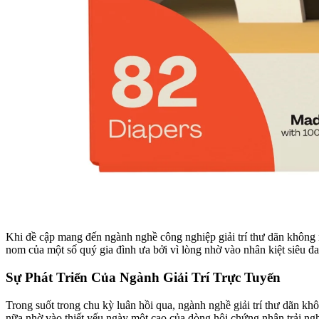
Khi đề cập mang đến ngành nghề công nghiệp giải trí thư dãn không
nom của một số quý gia đình ưa bởi vì lòng nhờ vào nhân kiệt siêu 
Sự Phát Triển Của Ngành Giải Trí Trực Tuyến
Trong suốt trong chu kỳ luân hồi qua, ngành nghề giải trí thư dãn k
nữa nhờ vào thiết yếu ngày một cao của dòng hội chứng nhân trải ng