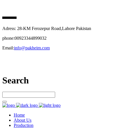
PAK HEIM PHARMA
Adress: 28-KM Ferozepur Road,Lahore Pakistan
phone:00923344899032
Email:
info@pakheim.com
Let’s connect
Search
Home
About Us
Production