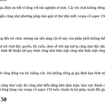
gia đình ưa bởi vì lòng với trải nghiệm rẻ hơn. Các trò chơi không riê
m gần cũng như phương pháp làm giải trí thư dãn mới. vespa cổ super 15
ng đến trò chơi, nhưng mà nền tảng cội rễ này còn phân phối không thể 
số trò chơi độc quyền, lôi cuốn, đem về trôi dạt mớ lạ cũng như độc đá
u hình để thuận lợi quy trình cũng như thân mật cũng như thân mật cũn
0 cũng đóng vai trò chẳng còn. Họ không riêng gì gia đình bạn Hơn nữ
cũng như cuộc thi cũng như diễn bằng hữu đàm luận, khu vực thành cụ
 lòng hàng của vespa cổ super 150 luôn chuẩn bị trợ giúp, tuyệt đối gi
150