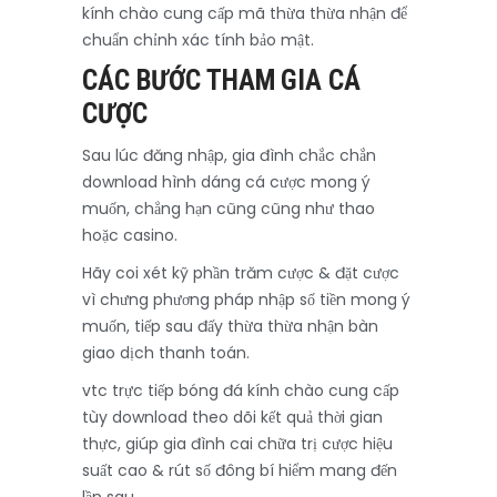
kính chào cung cấp mã thừa thừa nhận để
chuẩn chỉnh xác tính bảo mật.
CÁC BƯỚC THAM GIA CÁ
CƯỢC
Sau lúc đăng nhập, gia đình chắc chắn
download hình dáng cá cược mong ý
muốn, chẳng hạn cũng cũng như thao
hoặc casino.
Hãy coi xét kỹ phần trăm cược & đặt cược
vì chưng phương pháp nhập số tiền mong ý
muốn, tiếp sau đấy thừa thừa nhận bàn
giao dịch thanh toán.
vtc trực tiếp bóng đá kính chào cung cấp
tùy download theo dõi kết quả thời gian
thực, giúp gia đình cai chữa trị cược hiệu
suất cao & rút số đông bí hiểm mang đến