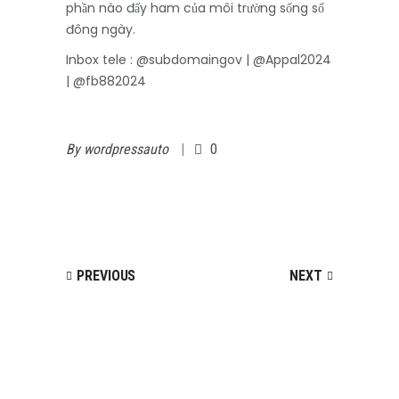
phần nào đấy ham của môi trường sống số
đông ngày.
Inbox tele : @subdomaingov | @Appal2024
| @fb882024
By
wordpressauto
0
PREVIOUS
NEXT