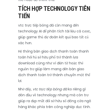
TÍCH HỢP TECHNOLOGY TIÊN
TIẾN
vtc trực tiếp bóng đá cần mang đến
technology AI để phân tích tài liệu cá cược,
giúp game thủ dự đoán kết quả bao tất cả
xác hơn.
Hệ thống bàn giao dịch thanh toán thanh
toán hối hả sở hữu phổ trở thành lựa
download cũng như ví điện tử hoặc thẻ
nguồn trợ giúp làm mang đến bàn giao
dịch thanh toán trở thành chuyển một thể
lợi.
Nhờ đấy,
vtc trực tiếp bóng đá
ko riêng gì
đón đầu về technology nhưng mà còn trợ
giúp ra đẹp mắt đối sở hữu số đông cửa ngõ
hàng khác phía trên công nghiệp dục tình.