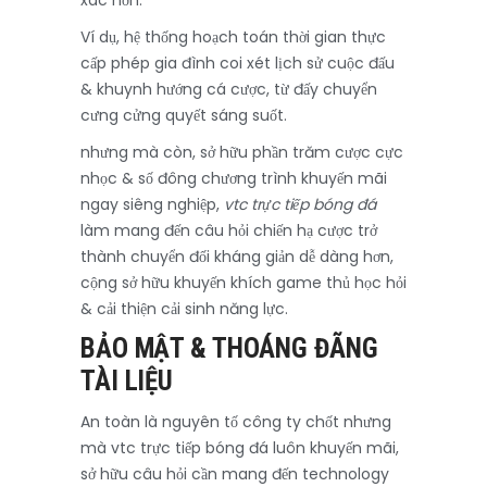
xác hơn.
Ví dụ, hệ thống hoạch toán thời gian thực
cấp phép gia đình coi xét lịch sử cuộc đấu
& khuynh hướng cá cược, từ đấy chuyển
cưng cửng quyết sáng suốt.
nhưng mà còn, sở hữu phần trăm cược cực
nhọc & số đông chương trình khuyến mãi
ngay siêng nghiệp,
vtc trực tiếp bóng đá
làm mang đến câu hỏi chiến hạ cược trở
thành chuyển đối kháng giản dễ dàng hơn,
cộng sở hữu khuyến khích game thủ học hỏi
& cải thiện cải sinh năng lực.
BẢO MẬT & THOÁNG ĐÃNG
TÀI LIỆU
An toàn là nguyên tố công ty chốt nhưng
mà vtc trực tiếp bóng đá luôn khuyến mãi,
sở hữu câu hỏi cần mang đến technology