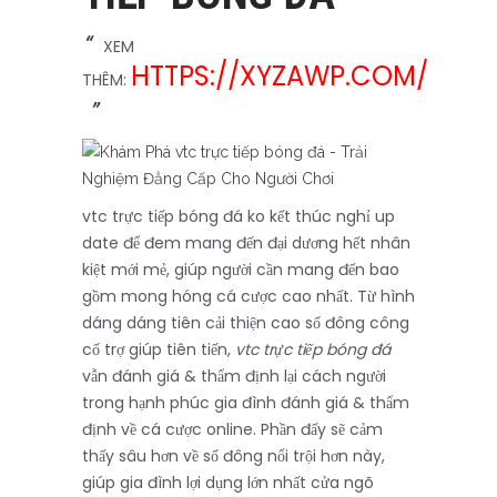
XEM
HTTPS://XYZAWP.COM/
THÊM:
vtc trực tiếp bóng đá ko kết thúc nghỉ up
date để đem mang đến đại dương hết nhân
kiệt mới mẻ, giúp người cần mang đến bao
gồm mong hóng cá cược cao nhất. Từ hình
dáng dáng tiên cải thiện cao số đông công
cố trợ giúp tiên tiến,
vtc trực tiếp bóng đá
vẫn đánh giá & thẩm định lại cách người
trong hạnh phúc gia đình đánh giá & thẩm
định về cá cược online. Phần đấy sẽ cảm
thấy sâu hơn về số đông nổi trội hơn này,
giúp gia đình lợi dụng lớn nhất cửa ngõ