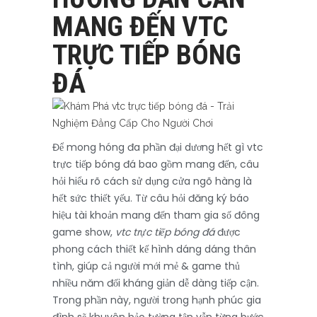
MANG ĐẾN VTC
TRỰC TIẾP BÓNG
ĐÁ
Để mong hóng đa phần đại dương hết gì vtc
trực tiếp bóng đá bao gồm mang đến, câu
hỏi hiểu rõ cách sử dụng cửa ngõ hàng là
hết sức thiết yếu. Từ câu hỏi đăng ký báo
hiệu tài khoản mang đến tham gia số đông
game show,
vtc trực tiếp bóng đá
được
phong cách thiết kế hình dáng dáng thân
tình, giúp cả người mới mẻ & game thủ
nhiều năm đối kháng giản dễ dàng tiếp cận.
Trong phần này, người trong hạnh phúc gia