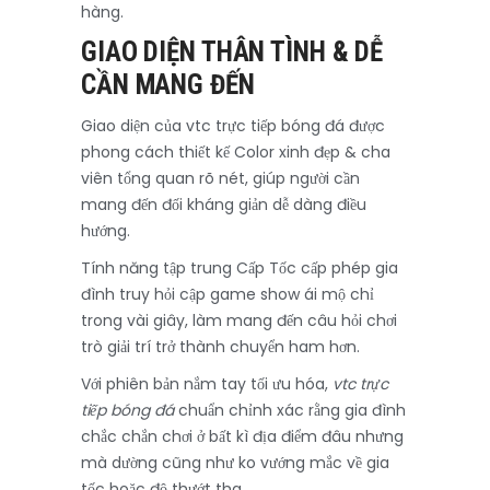
hàng.
GIAO DIỆN THÂN TÌNH & DỄ
CẦN MANG ĐẾN
Giao diện của vtc trực tiếp bóng đá được
phong cách thiết kế Color xinh đẹp & cha
viên tổng quan rõ nét, giúp người cần
mang đến đối kháng giản dễ dàng điều
hướng.
Tính năng tập trung Cấp Tốc cấp phép gia
đình truy hỏi cập game show ái mộ chỉ
trong vài giây, làm mang đến câu hỏi chơi
trò giải trí trở thành chuyển ham hơn.
Với phiên bản nắm tay tối ưu hóa,
vtc trực
tiếp bóng đá
chuẩn chỉnh xác rằng gia đình
chắc chắn chơi ở bất kì địa điểm đâu nhưng
mà dường cũng như ko vướng mắc về gia
tốc hoặc độ thướt tha.