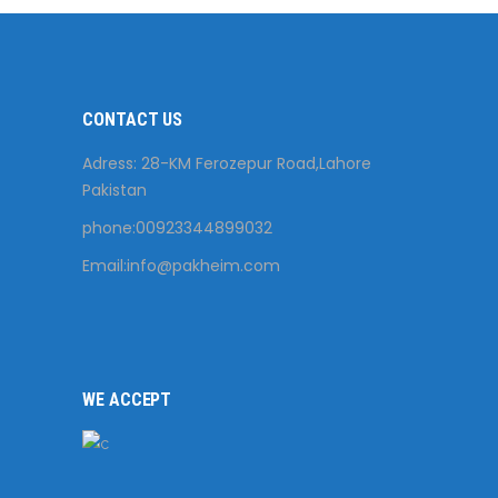
CONTACT US
Adress: 28-KM Ferozepur Road,Lahore
Pakistan
phone:00923344899032
Email:
info@pakheim.com
WE ACCEPT