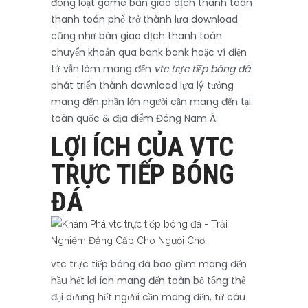
đông loạt game bàn giao dịch thanh toán
thanh toán phổ trở thành lựa download
cũng như bàn giao dịch thanh toán
chuyển khoản qua bank bank hoặc ví điện
tử vẫn làm mang đến
vtc trực tiếp bóng đá
phát triển thành download lựa lý tưởng
mang đến phần lớn người cần mang đến tại
toàn quốc & địa điểm Đông Nam Á.
LỢI ÍCH CỦA VTC
TRỰC TIẾP BÓNG
ĐÁ
vtc trực tiếp bóng đá bao gồm mang đến
hầu hết lợi ích mang đến toàn bộ tổng thể
đại dương hết người cần mang đến, từ câu