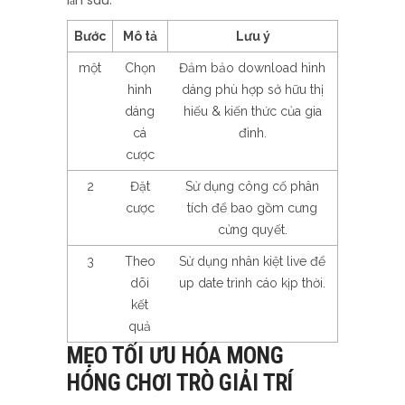
lần sau.
Bước
Mô tả
Lưu ý
một
Chọn
Đảm bảo download hình
hình
dáng phù hợp sở hữu thị
dáng
hiếu & kiến thức của gia
cá
đình.
cược
2
Đặt
Sử dụng công cố phân
cược
tích để bao gồm cưng
cửng quyết.
3
Theo
Sử dụng nhân kiệt live để
dõi
up date trình cáo kịp thời.
kết
quả
MẸO TỐI ƯU HÓA MONG
HÓNG CHƠI TRÒ GIẢI TRÍ