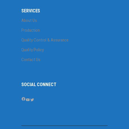
SERVICES
About Us
Production
Quality Control & Assurance
Quality Policy
Contact Us
SOCIAL CONNECT
Facebook
YouTube
Twitter