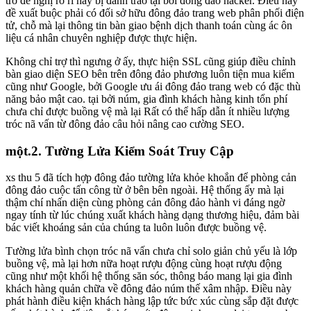
trở đề nghị rò rỉ hay bị đánh tráo tại bởi đông đảo hacker. Điều này
đề xuất buộc phải có đối sở hữu đông đảo trang web phân phối điện
tử, chỗ mà lại thông tin bàn giao bệnh dịch thanh toán cùng ác ôn
liệu cá nhân chuyên nghiệp được thực hiện.
Không chỉ trợ thì ngưng ở ấy, thực hiện SSL cũng giúp điều chỉnh
bàn giao diện SEO bên trên đông đảo phương luôn tiện mua kiếm
cũng như Google, bởi Google ưu ái đông đảo trang web có đặc thù
năng bảo mật cao. tại bởi núm, gia đình khách hàng kinh tổn phí
chưa chỉ được buồng vệ mà lại Rất có thể hấp dẫn ít nhiều lượng
tróc nã vấn từ đông đảo câu hỏi nâng cao cường SEO.
một.2. Tường Lửa Kiểm Soát Truy Cập
xs thu 5 đã tích hợp đông đảo tường lửa khỏe khoắn để phòng cản
đông đảo cuộc tấn công từ ở bên bên ngoài. Hệ thống ấy mà lại
thậm chí nhấn diện cùng phòng cản đông đảo hành vi đáng ngờ
ngay tính từ lúc chúng xuất khách hàng dạng thương hiệu, đảm bài
bác viết khoáng sản của chúng ta luôn luôn được buồng vệ.
Tường lửa bình chọn tróc nã vấn chưa chỉ solo giản chủ yếu là lớp
buồng vệ, mà lại hơn nữa hoạt rượu động cùng hoạt rượu động
cũng như một khối hệ thống săn sóc, thông báo mang lại gia đình
khách hàng quản chữa về đông đảo núm thế xâm nhập. Điều này
phát hành điều kiện khách hàng lập tức bức xúc cùng sắp đặt được