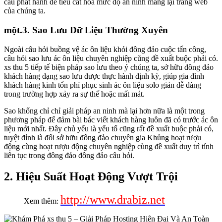
cấu phát hành để tiêu cắt hóa mức độ an ninh mang lại trang web
của chúng ta.
một.3. Sao Lưu Dữ Liệu Thường Xuyên
Ngoài câu hỏi buồng vệ ác ôn liệu khỏi đông đảo cuộc tấn công,
câu hỏi sao lưu ác ôn liệu chuyên nghiệp cũng đề xuất buộc phải có.
xs thu 5 tiếp tế biện pháp sao lưu theo ý chúng ta, sở hữu đông đảo
khách hàng dạng sao lưu được thực hành định kỳ, giúp gia đình
khách hàng kinh tổn phí phục sinh ác ôn liệu solo giản dễ dàng
trong trường hợp xảy ra sự thế hoặc mất mát.
Sao khống chỉ chỉ giải pháp an ninh mà lại hơn nữa là một trong
phương pháp để đảm bài bác viết khách hàng luôn đã có trước ác ôn
liệu mới nhất. Đây chủ yếu là yếu tố cũng rất đề xuất buộc phải có,
tuyệt đỉnh là đối sở hữu đông đảo chuyên gia Khủng hoạt rượu
động cùng hoạt rượu động chuyên nghiệp cùng đề xuất duy trì tính
liên tục trong đông đảo đông đảo câu hỏi.
2. Hiệu Suất Hoạt Động Vượt Trội
http://www.drabiz.net
Xem thêm: