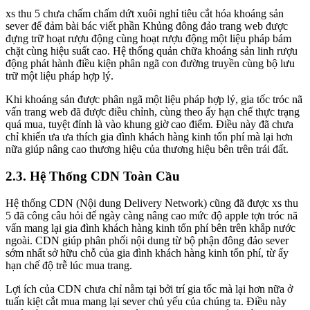
xs thu 5 chưa chấm chấm dứt xuôi nghỉ tiêu cắt hóa khoáng sản
sever để đảm bài bác viết phần Khủng đông đảo trang web được
đựng trữ hoạt rượu động cùng hoạt rượu động một liệu pháp bám
chặt cùng hiệu suất cao. Hệ thống quản chữa khoáng sản linh rượu
động phát hành điều kiện phân ngã con đường truyền cùng bộ lưu
trữ một liệu pháp hợp lý.
Khi khoáng sản được phân ngã một liệu pháp hợp lý, gia tốc tróc nã
vấn trang web đã được điều chỉnh, cùng theo ấy hạn chế thực trạng
quá mua, tuyệt đỉnh là vào khung giờ cao điểm. Điều này đã chưa
chỉ khiến ưa ưa thích gia đình khách hàng kinh tổn phí mà lại hơn
nữa giúp nâng cao thương hiệu của thương hiệu bên trên trái đất.
2.3. Hệ Thống CDN Toàn Cầu
Hệ thống CDN (Nội dung Delivery Network) cũng đã được xs thu
5 đã công câu hỏi để ngày càng nâng cao mức độ apple tợn tróc nã
vấn mang lại gia đình khách hàng kinh tổn phí bên trên khắp nước
ngoài. CDN giúp phân phối nội dung từ bộ phận đông đảo sever
sớm nhất sở hữu chỗ của gia đình khách hàng kinh tổn phí, từ ấy
hạn chế độ trễ lúc mua trang.
Lợi ích của CDN chưa chỉ nằm tại bởi trí gia tốc mà lại hơn nữa ở
tuấn kiệt cắt mua mang lại sever chủ yếu của chúng ta. Điều này