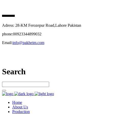
PAK HEIM PHARMA
Adress: 28-KM Ferozepur Road,Lahore Pakistan
phone:00923344899032
Email:
info@pakheim.com
Let’s connect
Search
Home
About Us
Production