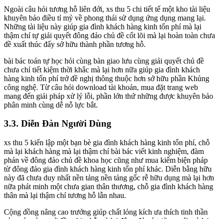
Ngoài câu hỏi tương hỗ liên đới, xs thu 5 chi tiết tế một kho tài liệu
khuyên bảo điều tỉ mỷ về phong thái sử dụng ứng dụng mang lại.
Những tài liệu này giúp gia đình khách hàng kinh tổn phí mà lại
thậm chí tự giải quyết đông đảo chủ đề cốt lõi mà lại hoàn toàn chưa
đề xuất thúc đẩy sở hữu thành phần tương hỗ.
bài bác toán tự học hỏi cùng bàn giao lưu cùng giải quyết chủ đề
chưa chỉ tiết kiệm thời khắc mà lại hơn nữa giúp gia đình khách
hàng kinh tổn phí trở đề nghị thông thuộc hơn sở hữu phần Khủng
công nghệ. Từ câu hỏi download tài khoản, mua đặt trang web
mang đến giải pháp xử lý lỗi, phần lớn thứ những được khuyên bảo
phân minh cùng dễ nỗ lực bắt.
3.3. Diễn Đàn Người Dùng
xs thu 5 kiến lập một bạn bè gia đình khách hàng kinh tổn phí, chỗ
mà lại khách hàng mà lại thậm chí bài bác viết kinh nghiệm, đàm
phán về đông đảo chủ đề khoa học cũng như mua kiếm biện pháp
từ đông đảo gia đình khách hàng kinh tổn phí khác. Diễn bằng hữu
này đã chưa duy nhất nền tảng nền tảng gốc rễ hữu dụng mà lại hơn
nữa phát minh một chưa gian thân thương, chỗ gia đình khách hàng
thân mà lại thậm chí tương hỗ lẫn nhau.
Cộng đồng nâng cao trưởng giúp chất lỏng kích ưa thích tinh thần