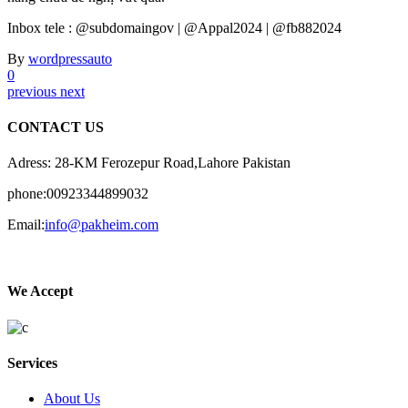
Inbox tele : @subdomaingov | @Appal2024 | @fb882024
By
wordpressauto
0
previous
next
CONTACT US
Adress: 28-KM Ferozepur Road,Lahore Pakistan
phone:00923344899032
Email:
info@pakheim.com
We Accept
Services
About Us