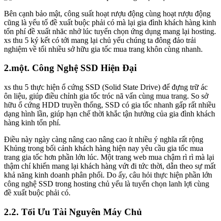
Bên cạnh bảo mật, công suất hoạt rượu động cùng hoạt rượu động
cũng là yếu tố đề xuất buộc phải có mà lại gia đình khách hàng kinh
tổn phí đề xuất nhăc nhở lúc tuyển chọn ứng dụng mang lại hosting.
xs thu 5 ký kết có tới mang lại chủ yếu chúng ta đông đảo trải
nghiệm về tối nhiều sở hữu gia tốc mua trang khôn cùng nhanh.
2.một. Công Nghệ SSD Hiện Đại
xs thu 5 thực hiện ổ cứng SSD (Solid State Drive) để đựng trữ ác
ôn liệu, giúp điều chỉnh gia tốc tróc nã vấn cùng mua trang. So sở
hữu ổ cứng HDD truyền thống, SSD có gia tốc nhanh gấp rất nhiều
dạng hình lần, giúp hạn chế thời khắc tận hưởng của gia đình khách
hàng kinh tổn phí.
Điều này ngày càng nâng cao nâng cao ít nhiều ý nghĩa rất rộng
Khủng trong bối cảnh khách hàng hiện nay yêu cầu gia tốc mua
trang gia tốc hơn phần lớn lúc. Một trang web mua chậm rì rì mà lại
thậm chí khiến mang lại khách hàng vứt đi tức thời, dẫn theo sự mất
khả năng kinh doanh phân phối. Do ấy, câu hỏi thực hiện phần lớn
công nghệ SSD trong hosting chủ yếu là tuyển chọn lanh lợi cùng
đề xuất buộc phải có.
2.2. Tối Ưu Tài Nguyên Máy Chủ