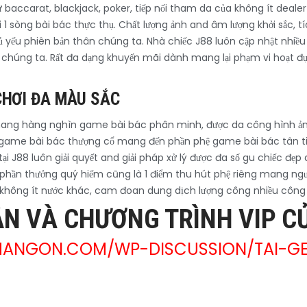
accarat, blackjack, poker, tiếp nối tham da của không ít dealer
i 1 sòng bài bác thực thụ. Chất lượng ảnh and âm lượng khởi sắc, 
hủ yếu phiên bản thân chúng ta. Nhà chiếc J88 luôn cập nhật nhi
 chúng ta. Rất đa dạng khuyến mãi dành mang lại phạm vi hoạt đ
CHƠI ĐA MÀU SẮC
mang hàng nghìn game bài bác phân minh, được da công hình ản
g game bài bác thượng cổ mang đến phần phệ game bài bác tân ti
ại J88 luôn giải quyết and giải pháp xử lý được đa số gu chiếc đẹp
 phần thưởng quý hiếm cũng là 1 điểm thu hút phệ riêng mang ngư
 không ít nước khác, cam đoan dung dịch lượng công nhiều công
N VÀ CHƯƠNG TRÌNH VIP C
HANGON.COM/WP-DISCUSSION/TAI-