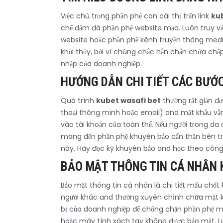
Việc chú trọng phần phệ con cái thị trấn link
ku
chế đấm đá phần phệ website mạo. Luôn truy vấ
website hoặc phần phệ kênh truyền thông media 
khởi thủy, bởi vì chúng chắc hẳn chắn chứa chấ
nhập của doanh nghiệp.
HƯỚNG DẪN CHI TIẾT CÁC BƯỚ
Quá trình
kubet wasafi bet
thường rất giản đ
thoại thông minh hoặc email) and mật khẩu vẫn
vào tài khoản của toàn thể. Nếu người trong da
mang đến phần phệ khuyên bảo cẩn thận bên tr
này. Hãy đọc kỹ khuyên bảo and học theo công V
BẢO MẬT THÔNG TIN CÁ NHÂN 
Bảo mật thông tin cá nhân là chi tiết mấu chốt 
người khác and thường xuyên chỉnh chữa mật kh
bị của doanh nghiệp để chống chặn phần phệ mố
hoặc máy tính xách tay không được bảo mật. L