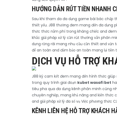
HƯỚNG DẪN RÚT TIỀN NHANH C
Sau khi tham da đa dạng game bài bác chấp thu
thiết yếu. J88 thường đem mang đến đa dạng p
thức thức nằm phí trong kháng chiếc and đem ma
khắc giải pháp xử lý cần rút thưởng vẫn phân m
dụng rộng rãi mang nhu cầu cần thiết and vận t
để an toàn and đảm bảo an toàn mang lại tiền 
DỊCH VỤ HỖ TRỢ KH
J88 ký cam kết đem mang đến hình thức giúp sứ
trong quy trình giai đoạn
kubet wasafi bet
hay
tiêu pha qua đa dạng kênh phân minh cũng như 
chuyên nghiệp, mang khả năng and kiến thức ch
and giải pháp xử lý đa số vụ Việc phương thức
KÊNH LIÊN HỆ HỖ TRỢ KHÁCH 