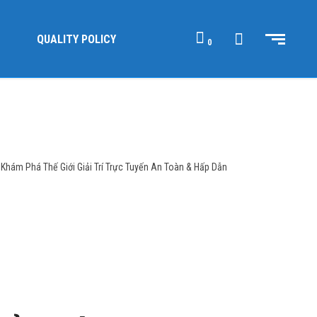
QUALITY POLICY
0
 Khám Phá Thế Giới Giải Trí Trực Tuyến An Toàn & Hấp Dẫn