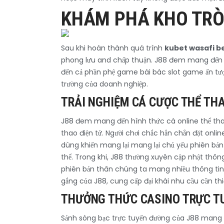
KHÁM PHÁ KHO TRÒ 
Sau khi hoàn thành quá trình
kubet wasafi b
phong lưu and chấp thuận. J88 đem mang đến m
đến cả phần phệ game bài bác slot game ấn tượn
trường của doanh nghiệp.
TRẢI NGHIỆM CÁ CƯỢC THỂ TH
J88 đem mang đến hình thức cá online thể tha
thao điện tử. Người chơi chắc hẳn chắn đặt onl
dùng khiến mang lại mang lại chủ yếu phiên bả
thể. Trong khi, J88 thường xuyên cập nhật thôn
phiên bản thân chúng ta mang nhiều thông tin 
gắng của J88, cung cấp đại khái nhu cầu cần th
THƯỞNG THỨC CASINO TRỰC T
Sảnh sòng bạc trực tuyến đường của J88 mang lạ