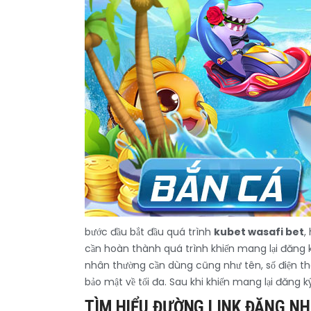
bước đầu bắt đầu quá trình
kubet wasafi bet
,
cần hoàn thành quá trình khiến mang lại đăng 
nhân thường cần dùng cũng như tên, số điện tho
bảo mật về tối đa. Sau khi khiến mang lại đăng
TÌM HIỂU ĐƯỜNG LINK ĐĂNG N