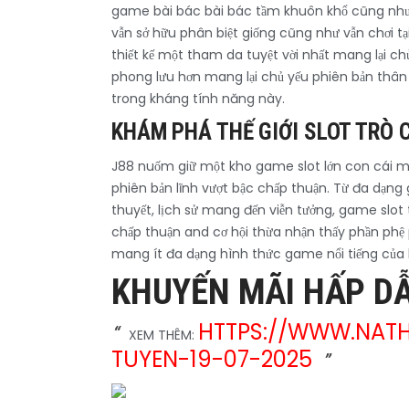
game bài bác bài bác tầm khuôn khổ cũng như b
vẫn sở hữu phân biệt giống cũng như vẫn chơi tạ
thiết kế một tham da tuyệt vời nhất mang lại c
phong lưu hơn mang lại chủ yếu phiên bản thân
trong kháng tính năng này.
KHÁM PHÁ THẾ GIỚI SLOT TRÒ 
J88 nuốm giữ một kho game slot lớn con cái 
phiên bản lĩnh vượt bậc chấp thuận. Từ đa dạn
thuyết, lịch sử mang đến viễn tưởng, game slot t
chấp thuận and cơ hội thừa nhận thấy phần phệ
mang ít đa dạng hình thức game nổi tiếng của
KHUYẾN MÃI HẤP DẪ
HTTPS://WWW.NAT
XEM THÊM:
TUYEN-19-07-2025