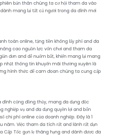
ếu phiên bản thân chúng ta cơ hội tham da vào
dành mang lại tất cả người trong da đình mới
 toán online, tặng tiền không lấy phí and đa
g nâng cao nguồn lực vốn chơi and tham da
giản đơn and dễ nuốm bắt, khiến mang lại mang
ập nhật thông tin khuyến mãi thường xuyên là
ủa từng hình thức để cam đoan chúng ta cung cấp
 da đình cộng đồng thủy, mang đa dạng độc
g nghiệp vụ and đa dạng quyền lợi and bổn
ố chi phí online của doanh nghiệp. Đây là 1
u năm. Việc tham da tích rất and lành rất dạn
 ta Cấp Tốc gọn lẹ thăng hạng and dành được đa