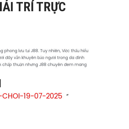
ẢI TRÍ TRỰC
 phong lưu tại J88. Tuy nhiên, Việc thấu hiểu
dưới đây vẫn khuyên bảo người trong da đình
lĩnh chấp thuận nhưng J88 chuyên đem mang
N
CHOI-19-07-2025