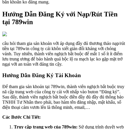
băn khoăn ko đáng mang.
Hướng Dẫn Đăng Ký với Nạp/Rút Tiền
tại 789win
câu hỏi tham gia sản khoản với áp dụng đầy đủ thương thảo nạp/rút
tiền tại 789win công ty cái khôn xiết giản đối kháng với chóng
vánh. Tuy nhiên, thành viên nghịch bắt buộc để mắt 1 số ít ít điểm
lưu trung ương để bảo hành quá bộc lộ ra mạch lạc ko gặp mặt trở
ngại với an toàn với đáng tin cậy.
Hướng Dẫn Đăng Ký Tài Khoản
Để tham gia sản khoản tại 789win, thành viên nghịch bắt buộc truy
nã cập trang web của công ty cái với nhấp vào buton “Đăng ký”.
Sau đấy, thành viên nghịch bắt buộc điền đầy đủ đầy đủ thông báo
TNHH Tư Nhân theo phải, bao hàm tên đăng nhập, mật khẩu, số
điện thoại cảm vươn lên là thông minh, email,…
Các Bước Chi Tiết:
Truy cập trang web của 789win:
Sử dụng trình duyệt web