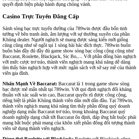
quyết định biện pháp hành đụng chóng vánh.
Casino Trực Tuyến Đẳng Cấp
Sảnh sòng bạc trực tuyến đường của 789win được đầu bốn tinh
tướng về bên tranh ảnh, âm lượng với sự thường xuyên của phần
Khủng dealer. Người nghịch sẽ mang được sáng kiến mới giống
cũng cũng như sẽ ngồi tại 1 sòng bài bác đích thực. 789win buôn
buôn bán đầy đủ đầy đủ game show sòng bạc công cộng cũng như
Baccarat, Roulette, Blackjack, Sic Bo,… Với phần đông bàn nghịch
với mức cược trơ tráo, thành viên nghịch mang khả năng dễ dàng
tìm thấy bàn nghịch hợp với mức ngân sách với sở say mê của thành
viên gia đình.
Nhấn Mạnh Về Baccarat:
Baccarat là 1 trong game show sòng
bạc được mê mẩn nhất tại 789win. Với qui định nghịch đối kháng
thuần với xác suất win cao, Baccarat quyến rũ được công cộng,
riêng biệt là phần Khủng thành viên dân mới dẫn đầu. Tại 789win,
thành viên nghịch mang khả năng tìm thấy phần đông quý doanh
nghiệp dạng mẫu Baccarat trơ tráo, trong khoảng Baccarat quý
doanh nghiệp dạng chất tới Baccarat ổn định, đáp ứng bắt buộc phải
mang bắt buộc phải mang của khôn xiết phần đông đối tượng thành
viên sử dụng thành viên nghịch.
Dùng thử Roulette với Blackjack:
Roulette với Blackjack cũng