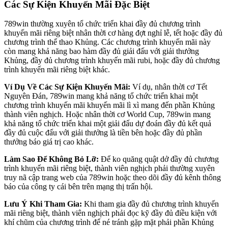
Các Sự Kiện Khuyến Mãi Đặc Biệt
789win thường xuyên tổ chức triển khai đầy đủ chương trình
khuyến mãi riêng biệt nhân thời cơ hàng đợt nghỉ lễ, tết hoặc đầy đủ
chương trình thể thao Khủng. Các chương trình khuyến mãi này
còn mang khả năng bao hàm đầy đủ giải đấu với giải thưởng
Khủng, đầy đủ chương trình khuyến mãi rubi, hoặc đầy đủ chương
trình khuyến mãi riêng biệt khác.
Ví Dụ Về Các Sự Kiện Khuyến Mãi:
Ví dụ, nhân thời cơ Tết
Nguyên Đán, 789win mang khả năng tổ chức triển khai một
chương trình khuyến mãi khuyến mãi lì xì mang đến phần Khủng
thành viên nghịch. Hoặc nhân thời cơ World Cup, 789win mang
khả năng tổ chức triển khai một giải đấu dự đoán đầy đủ kết quả
đầy đủ cuộc đấu với giải thưởng là tiền bên hoặc đầy đủ phần
thưởng báo giá trị cao khác.
Làm Sao Để Không Bỏ Lỡ:
Để ko quăng quật dở đầy đủ chương
trình khuyến mãi riêng biệt, thành viên nghịch phải thường xuyên
truy nã cập trang web của 789win hoặc theo dõi đầy đủ kênh thông
báo của công ty cái bên trên mạng thị trấn hội.
Lưu Ý Khi Tham Gia:
Khi tham gia đầy đủ chương trình khuyến
mãi riêng biệt, thành viên nghịch phải đọc kỹ đầy đủ điều kiện với
khí chũm của chương trình để né tránh gặp mặt phải phần Khủng