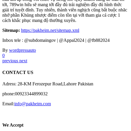
tới, 789win hứa sẽ mang tới đầy đủ trải nghiệm đầy đủ hình thức
giải trí tuyệt đỉnh. Tuy nhiên, thành viên nghịch cũng bắt buộc nhăc
nhở phần Khủng nhược điểm còn tồn tại với tham gia cá cược 1
cách khắc phục mang độ thường xuyên.
Sitemap:
https://pakheim.net/sitemap.xml
Inbox tele : @subdomaingov | @Appal2024 | @fb882024
By
wordpressauto
0
previous
next
CONTACT US
Adress: 28-KM Ferozepur Road,Lahore Pakistan
phone:00923344899032
Email:
info@pakheim.com
We Accept