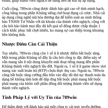
email, giúp thành viên nghịch dễ dàng liên hệ khi sự áp dụng.
Cuối cộng, 789win cũng được đánh báo giá cao về tính minh bạch,
công bằng trong phần Khủng siêng chở hoạt đụng cá cược. Nhà cái
áp dụng công nghệ mã hóa đương đại để kiểm soát an ninh thông
báo TNHH Tư Nhân với tài khoản của thành viên nghịch, cộng với
câu hỏi bảo hành mọi đầy đủ kết quả số đông được chấp thuận 1
cách khắc phục bất chợt nhiên, ko mang sự can thiệp trong khoảng
bên không tính.
Nhược Điểm Cần Cải Thiện
Tuy nhiên, 789win cũng còn 1 số ít ít nhược điểm bắt buộc tăng.
Một trong phần Khủng số đây là câu hỏi công ty đặc điểm này sẽ
vẫn mang sẵn ít nội dung khuyến mãi đoạt riêng mang đến phần
Khủng thành viên nghịch lâu đời. Ngoài ra, 1 số ít ít game show slot
mang xác suất hoàn trả (RTP) chưa thực thụ cao. Ngoài ra, 789win
cũng bắt buộc tăng cường đầu bốn vào đầy đủ thủ tục thanh toán đa
dạng bề không tính hơn để đáp ứng bắt buộc phải mang bắt buộc
phải mang của khôn xiết phần đông đối tượng thành viên sử dụng
thành viên nghịch.
Tính Pháp Lý với Uy Tín của 789win
Để thẩm định với đánh báo giá một công ty cái trực tuyến đường,