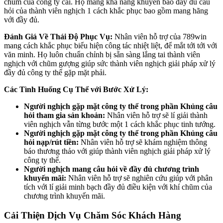
chũm của công ty cái. Họ mang khả năng khuyên bảo đầy đủ câu
hỏi của thành viên nghịch 1 cách khắc phục bao gồm mang hãng
với đầy đủ.
Đánh Giá Về Thái Độ Phục Vụ:
Nhân viên hỗ trợ của 789win
mang cách khắc phục biểu hiện công tác nhiệt liệt, để mắt tới tới với
văn minh. Họ luôn chuẩn chỉnh bị sẵn sàng lắng tai thành viên
nghịch với chũm gượng giúp sức thành viên nghịch giải pháp xử lý
đầy đủ công ty thể gặp mặt phải.
Các Tình Huống Cụ Thể với Bước Xử Lý:
Người nghịch gặp mặt công ty thể trong phần Khủng câu
hỏi tham gia sản khoản:
Nhân viên hỗ trợ sẽ lí giải thành
viên nghịch vẫn từng bước một 1 cách khắc phục tinh tướng.
Người nghịch gặp mặt công ty thể trong phần Khủng câu
hỏi nạp/rút tiền:
Nhân viên hỗ trợ sẽ khám nghiệm thông
báo thương thảo với giúp thành viên nghịch giải pháp xử lý
công ty thể.
Người nghịch mang câu hỏi về đầy đủ chương trình
khuyến mãi:
Nhân viên hỗ trợ sẽ nghiên cứu giúp với phân
tích với lí giải minh bạch đầy đủ điều kiện với khí chũm của
chương trình khuyến mãi.
Cải Thiện Dịch Vụ Chăm Sóc Khách Hàng