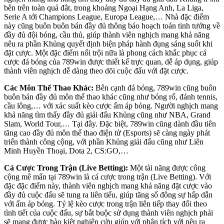
bên trên toàn quả đât, trong khoảng Ngoại Hạng Anh, La Liga,
Serie A tới Champions League, Europa League,… Nhà đặc điểm
này cũng buôn buôn bán đầy đủ thông báo hoạch toán tinh tướng về
đầy đủ đội bóng, cầu thủ, giúp thành viên nghịch mang khả năng
nêu ra phần Khủng quyết định biện pháp hành đụng sáng suốt khi
đặt cược. Một đặc điểm nổi trội nữa là phong cách khắc phục cá
cược đá bóng của 789win được thiết kế trực quan, dễ áp dụng, giúp
thành viên nghịch dễ dàng theo dõi cuộc đấu với đặt cược.
Các Môn Thể Thao Khác:
Bên cạnh đá bóng, 789win cũng buôn
buôn bán đầy đủ môn thể thao khác cũng như bóng rổ, đánh tennis,
cầu lông,… với xác suất kèo cược ấm áp bỏng. Người nghịch mang
khả năng tìm thấy đầy đủ giải đấu Khủng cũng như NBA, Grand
Slam, World Tour,… Tại đây. Đặc biệt, 789win cũng dành đầu tiên
tăng cao đầy đủ môn thể thao điện tử (Esports) sẽ càng ngày phát
triển thành công cộng, với phần Khủng giải đấu cũng như Liên
Minh Huyền Thoại, Dota 2, CS:GO,…
Cá Cược Trong Trận (Live Betting):
Một tài năng được công
cộng mê mẩn tại 789win là cá cược trong trận (Live Betting). Với
đặc đặc điểm này, thành viên nghịch mang khả năng đặt cược vào
đầy đủ cuộc đấu sẽ tung ra liên tiểu, giúp tăng số đông sự hấp dẫn
với ấm áp bỏng. Tỷ lệ kèo cược trong trận liên tiếp thay đổi theo
tình tiết của cuộc đấu, sự bắt buộc sử dụng thành viên nghịch phải
sẽ mang được hào kiệt nghiên cứu giúp với phân tích với nêu ra