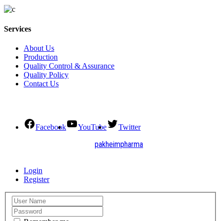
Services
About Us
Production
Quality Control & Assurance
Quality Policy
Contact Us
Social Connect
Facebook
YouTube
Twitter
2021. All Rights Reserved by
pakheimpharma
Design and Develop by Quick Solution
Login
Register