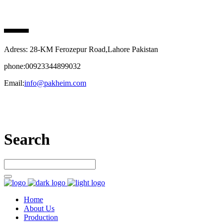
PAK HEIM PHARMA
Adress: 28-KM Ferozepur Road,Lahore Pakistan
phone:00923344899032
Email:
info@pakheim.com
Let’s connect
Search
Home
About Us
Production