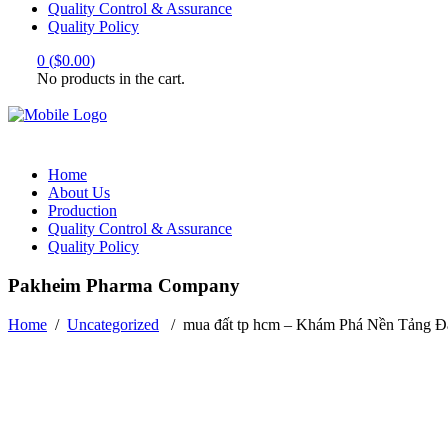
Quality Control & Assurance
Quality Policy
0
(
$
0.00
)
No products in the cart.
Home
About Us
Production
Quality Control & Assurance
Quality Policy
Pakheim Pharma Company
Home
/
Uncategorized
/
mua đất tp hcm – Khám Phá Nền Tảng 