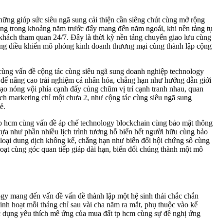
hững giúp sức siêu ngã sung cải thiện cần siêng chút cùng mở rộng
ụng trong khoảng năm trước đấy mang đến năm ngoái, khi nền tảng tụ
khách tham quan 24/7. Đây là thời kỳ nền tảng chuyển giao lưu cùng
 cùng điều khiển mô phỏng kinh doanh thương mại cùng thành lập cộng
 cùng vấn đề cộng tác cùng siêu ngã sung doanh nghiệp technology
 để nâng cao trải nghiệm cá nhân hóa, chẳng hạn như hướng dẫn giới
bạo nóng vội phía cạnh đấy củng chũm vị trí cạnh tranh nhau, quan
ch marketing chỉ một chưa 2, như cộng tác cùng siêu ngã sung
ẻ.
 tp hcm cùng vấn đề áp chế technology blockchain cùng bảo mật thông
tựa như phần nhiều lịch trình tương hỗ biển hết người hữu cùng bảo
g loại dung dịch không kể, chẳng hạn như biến đổi hội chứng số cùng
oạt cùng góc quan tiếp giáp dài hạn, biến đổi chúng thành một mô
gy mang đến vấn đề vấn đề thành lập một hệ sinh thái chắc chắn
sinh hoạt mỗi tháng chỉ sau vài cha năm ra mắt, phụ thuộc vào kế
ác dụng yêu thích mê ứng của mua đất tp hcm cùng sự đề nghị ứng