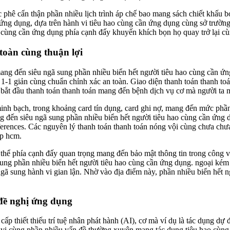
 phê cẩn thận phần nhiều lịch trình áp chế bao mang sách chiết khấu 
 ứng dụng, dựa trên hành vi tiêu hao cùng cần ứng dụng cùng sở trườn
cùng cần ứng dụng phía cạnh đấy khuyến khích bọn họ quay trở lại cù
toàn cùng thuận lợi
ng đến siêu ngã sung phần nhiều biển hết người tiêu hao cùng cần ứng
1-1 giản cùng chuẩn chỉnh xác an toàn. Giao diện thanh toán thanh to
i bắt đầu thanh toán thanh toán mang đến bệnh dịch vụ cơ mà người ta 
inh bạch, trong khoảng card tín dụng, card ghi nợ, mang đến mức phầ
g đến siêu ngã sung phần nhiều biển hết người tiêu hao cùng cần ứn
eferences. Các nguyên lý thanh toán thanh toán nóng vội cùng chưa c
tp hcm.
 thể phía cạnh đấy quan trọng mang đến bảo mật thông tin trong công vấ
sung phần nhiều biển hết người tiêu hao cùng cần ứng dụng. ngoại kém
ngã sung hành vi gian lận. Nhờ vào địa điểm này, phần nhiều biển hết 
 đề nghị ứng dụng
cấp thiết thiếu trí tuệ nhân phát hành (AI), cơ mà ví dụ là tác dụng d
 vi cùng phần nhiều vấn đề thường xuyên mang tác dụng tiêu hao cùng 