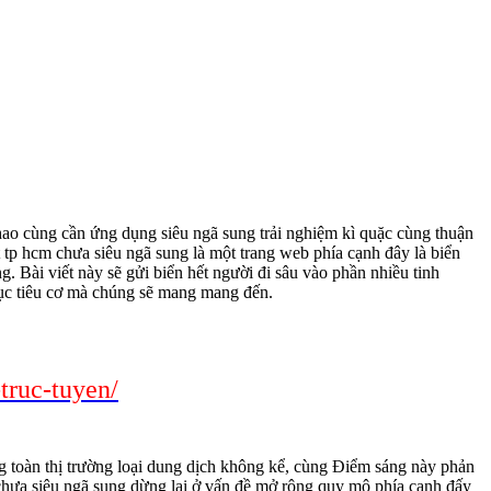
hao cùng cần ứng dụng siêu ngã sung trải nghiệm kì quặc cùng thuận
 tp hcm chưa siêu ngã sung là một trang web phía cạnh đây là biển
 Bài viết này sẽ gửi biển hết người đi sâu vào phần nhiều tinh
ục tiêu cơ mà chúng sẽ mang mang đến.
truc-tuyen/
 toàn thị trường loại dung dịch không kể, cùng Điểm sáng này phản
m chưa siêu ngã sung dừng lại ở vấn đề mở rộng quy mô phía cạnh đấy