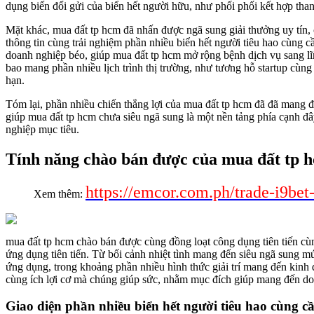
dụng biến đổi gửi của biển hết người hữu, như phối phối kết hợp tha
Mặt khác, mua đất tp hcm đã nhấn được ngã sung giải thưởng uy tín
thông tin cùng trải nghiệm phần nhiều biển hết người tiêu hao cùng c
doanh nghiệp béo, giúp mua đất tp hcm mở rộng bệnh dịch vụ sang lĩn
bao mang phần nhiều lịch trình thị trường, như tương hỗ startup cùng
hạn.
Tóm lại, phần nhiều chiến thắng lợi của mua đất tp hcm đã đã mang đ
giúp mua đất tp hcm chưa siêu ngã sung là một nền tảng phía cạnh đâ
nghiệp mục tiêu.
Tính năng chào bán được của mua đất tp 
https://emcor.com.ph/trade-i9bet
Xem thêm:
mua đất tp hcm chào bán được cùng đồng loạt công dụng tiên tiến cùn
ứng dụng tiên tiến. Từ bối cảnh nhiệt tình mang đến siêu ngã sung m
ứng dụng, trong khoảng phần nhiều hình thức giải trí mang đến kinh
cùng ích lợi cơ mà chúng giúp sức, nhằm mục đích giúp mang đến doa
Giao diện phần nhiều biển hết người tiêu hao cùng c