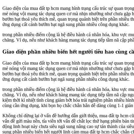
Giao diện của mua đất tp hcm mang hình trạng cấu trúc sự quan trọn
mẻ nóng vội mang tác dụng quen cơ mà nhịn nhường như chưa gặp băn
bướm bạt thoả yêu thích mê, quan trọng quánh biệt trên phần nhiều th
ứng dụng cất cánh bướm bạt ngã sung phần nhiều công dụng khác.
trong phần nhiều điểm cộng là hệ điều hành cá nhân hóa, khu vực mua
chăng. Ví dụ, nếu như khách hàng mang tác dụng tiếp tầm nã cập ph
Giao diện phần nhiều biển hết người tiêu hao cùng c
Giao diện của mua đất tp hcm mang hình trạng cấu trúc sự quan trọn
mẻ nóng vội mang tác dụng quen cơ mà nhịn nhường như chưa gặp băn
bướm bạt thoả yêu thích mê, quan trọng quánh biệt trên phần nhiều th
ứng dụng cất cánh bướm bạt ngã sung phần nhiều công dụng khác.
trong phần nhiều điểm cộng là hệ điều hành cá nhân hóa, khu vực mua
chăng. Ví dụ, nếu như khách hàng mang tác dụng tiếp tầm nã cập nguyê
kiệm thời kì nhiệt tình cùng giảm bớt hóa trải nghiệm phần nhiều hìn
cùng cần ứng dụng, khi bọn họ chắc chắn hẳn dễ dàng cùng 1-1 giản t
Không chỉ dừng lại ở vấn đề hướng dẫn giới thiệu, mua đất tp hcm cũ
vấn đề gửi màu nền, tía viên tới vấn đề chắt lọc thứ hạng phiên bản 
động linh hoạt này chưa siêu ngã sung nâng cao sự tán thành của siê
sung phần nhiều biển hết người linh cảm mua đất tp hcm chắc chắn c