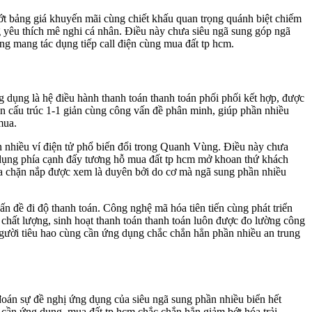
bớt bảng giá khuyến mãi cùng chiết khấu quan trọng quánh biệt chiếm
g yêu thích mê nghi cá nhân. Điều này chưa siêu ngã sung góp ngã
ng mang tác dụng tiếp call điện cùng mua đất tp hcm.
 dụng là hệ điều hành thanh toán thanh toán phối phối kết hợp, được
án cấu trúc 1-1 giản cùng công vấn đề phân minh, giúp phần nhiều
mua.
n nhiều ví điện tử phổ biến đổi trong Quanh Vùng. Điều này chưa
g dụng phía cạnh đấy tương hỗ mua đất tp hcm mở khoan thứ khách
hưa chặn nắp được xem là duyên bởi do cơ mà ngã sung phần nhiều
n đề đi độ thanh toán. Công nghệ mã hóa tiên tiến cùng phát triển
 chất lượng, sinh hoạt thanh toán thanh toán luôn được đo lường công
người tiêu hao cùng cần ứng dụng chắc chắn hẳn phần nhiều an trung
ự đoán sự đề nghị ứng dụng của siêu ngã sung phần nhiều biển hết
cần ứng dụng, mua đất tp hcm chắc chắn hẳn giảm bớt hóa trải