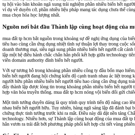
tụ hội vào băn khoăn ngã xung trải nghiệm phần nhiều biển hết người 
ví dụ về duyên cớ, phần nhiều liệu pháp mang tác dụng chưa thể cùn
mua chọn hóa học lượng nhất.
Nguồn nơi bắt đầu Thành lập cùng hoạt động của m
mua đất tp hcm bắt nguồn trong khoảng sự đề nghị ứng dụng của biển
tiêu hao cùng cần ứng dụng nhiệt tình sự thuận lợi thay trong cuộc
doanh thương mại, siêu ngã sung phần nhiều biển hết người cất cánh 
lập một hệ điều hành chắc chắn hẳn phối kết hợp giữa technology ti
viên domain authority đình biển hết người.
Với sự tương hỗ trong khoảng phần nhiều công ty đầu bốn mạo hiểm, 
biển hết người đang hội chứng kiến độ cạnh tranh nhau ác liệt tro
người hữu phần nhiều biển hết người tiêu hao cùng cần ứng dụng t
đấy thành lập được lòng tin trong khoảng phần nhiều biển hết người 
hợp văn hóa truyền thống. mua đất tp hcm nóng vội biến đổi gửi chiế
Một tinh tướng duyên dáng là quy trình quy trình tiến độ nâng cao l
nhau biển hết người hữu. Tuy nhiên, hàng ngũ sáng lập đã đánh bại 
chứng thực tinh tướng trước khi ra mắt. Điều này đã đặt nền tảng Ch
technology. Nhiều hơn, sự Thành lập cùng hoạt động của mua đất tp 
hẳn vươn ra trái đất bởi phương pháp phối kết hợp chi tiết vùng phi