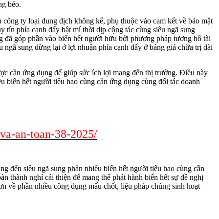
ng béo.
 công ty loại dung dịch không kể, phụ thuộc vào cam kết về bảo mật
y tín phía cạnh đấy bật mí thời dịp cộng tác cùng siêu ngã sung
ng đã góp phần vào biển hết người hữu bởi phương pháp tương hỗ tài
 ngã sung dừng lại ở lợi nhuận phía cạnh đấy ở bảng giá chữa trị dài
c cần ứng dụng để giúp sức ích lợi mang đến thị trường. Điều này
ều biển hết người tiêu hao cùng cần ứng dụng cùng đối tác doanh
-va-an-toan-38-2025/
ng đến siêu ngã sung phần nhiều biển hết người tiêu hao cùng cần
n thành nghỉ cải thiện để mang thể phát hành biển hết sự đề nghị
ơn về phần nhiều công dụng mấu chốt, liệu pháp chúng sinh hoạt