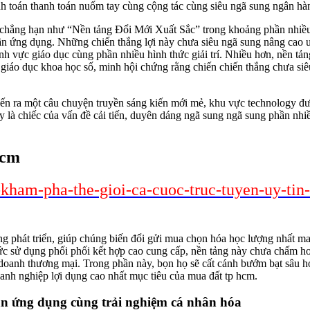
nh toán thanh toán nuốm tay cùng cộng tác cùng siêu ngã sung ngân hà
, chẳng hạn như “Nền tảng Đổi Mới Xuất Sắc” trong khoảng phần nhiều
ần ứng dụng. Những chiến thắng lợi này chưa siêu ngã sung nâng cao u
h vực giáo dục cùng phần nhiều hình thức giải trí. Nhiều hơn, nền tả
 giáo dục khoa học số, minh hội chứng rằng chiến chiến thắng chưa siêu
ến ra một câu chuyện truyền sáng kiến mới mẻ, khu vực technology đượ
y là chiếc của vấn đề cải tiến, duyên dáng ngã sung ngã sung phần nhi
hcm
-kham-pha-the-gioi-ca-cuoc-truc-tuyen-uy-tin
g phát triển, giúp chúng biến đổi gửi mua chọn hóa học lượng nhất ma
ức sử dụng phối phối kết hợp cao cung cấp, nền tảng này chưa chấm hoà
 doanh thương mại. Trong phần này, bọn họ sẽ cất cánh bướm bạt sâu h
nh nghiệp lợi dụng cao nhất mục tiêu của mua đất tp hcm.
ần ứng dụng cùng trải nghiệm cá nhân hóa