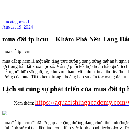
Uncategorized
August 19, 2024
mua đất tp hcm – Khám Phá Nền Tảng Đẳ
mua đất tp hcm
mua đất tp hcm là một nền tảng trực đường đang đứng thứ nhất định h
lợi trong trái đất khoa học số. Với sự phối kết hợp hoàn hảo giữa t
hết người hữu sống động, khu vực thành viên domain authority đình b
tướng của mua đất tp hcm, trong khoảng lịch sử dân tộc mang đến 
Lịch sử cùng sự phát triển của mua đất tp
https://aquafishingacademy.com/
Xem thêm:
mua đất tp hcm đã đã từng qua chặng đường đáng chưa thể tinh được
hình ảnh sự cải tiến liên tục trong lĩnh vực kinh doanh technology. 