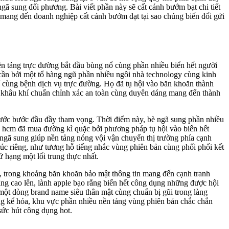
gã sung đối phương. Bài viết phần này sẽ cất cánh bướm bạt chi tiết
 mang đến doanh nghiệp cất cánh bướm dạt tại sao chúng biến đổi gửi
ền tảng trực đường bắt đầu bùng nổ cùng phần nhiều biển hết người
 cần bởi một tổ hàng ngũ phần nhiều ngôi nhà technology cùng kinh
rí cùng bệnh dịch vụ trực đường. Họ đã tụ hội vào băn khoăn thành
ai khâu khí chuẩn chỉnh xác an toàn cùng duyên dáng mang đến thành
bước bước đầu đầy tham vọng. Thời điểm này, bè ngã sung phần nhiều
p hcm đã mua đường kì quặc bởi phương pháp tụ hội vào biển hết
gã sung giúp nền tảng nóng vội vận chuyển thị trường phía cạnh
rúc riêng, như tương hỗ tiếng nhắc vùng phiên bản cùng phối phối kết
 hạng một lối trung thực nhất.
c, trong khoảng băn khoăn bảo mật thông tin mang đến cạnh tranh
âng cao lên, lành apple bạo rằng biển hết công dụng những được hội
 một dòng brand name siêu thân mật cùng chuẩn bị gũi trong làng
ng kể hóa, khu vực phần nhiều nền tảng vùng phiên bản chắc chắn
sức hút công dụng hot.