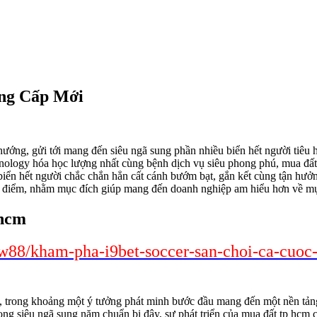
ng Cấp Mới
ướng, gửi tới mang đến siêu ngã sung phần nhiều biển hết người tiêu 
echnology hóa học lượng nhất cùng bệnh dịch vụ siêu phong phú, mua đất
iển hết người chắc chắn hẳn cất cánh bướm bạt, gắn kết cùng tận hưởng.
ưu điểm, nhằm mục đích giúp mang đến doanh nghiệp am hiểu hơn về m
 hcm
w88/kham-pha-i9bet-soccer-san-choi-ca-cuoc-
, trong khoảng một ý tưởng phát minh bước đầu mang đến một nền tảng
Trong siêu ngã sung năm chuẩn bị đây, sự phát triển của mua đất tp hc