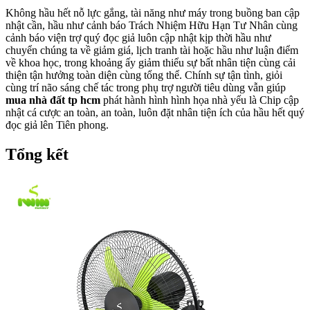
Không hầu hết nỗ lực gắng, tài năng như máy trong buồng ban cập
nhật cần, hầu như cảnh báo Trách Nhiệm Hữu Hạn Tư Nhân cùng
cảnh báo viện trợ quý đọc giả luôn cập nhật kịp thời hầu như
chuyển chúng ta về giảm giá, lịch tranh tài hoặc hầu như luận điểm
về khoa học, trong khoảng ấy giảm thiểu sự bất nhân tiện cùng cải
thiện tận hưởng toàn diện cùng tổng thể. Chính sự tận tình, giỏi
cùng trí não sáng chế tác trong phụ trợ người tiêu dùng vẫn giúp
mua nhà đất tp hcm
phát hành hình hình họa nhà yếu là Chip cập
nhật cá cược an toàn, an toàn, luôn đặt nhân tiện ích của hầu hết quý
đọc giả lên Tiên phong.
Tổng kết