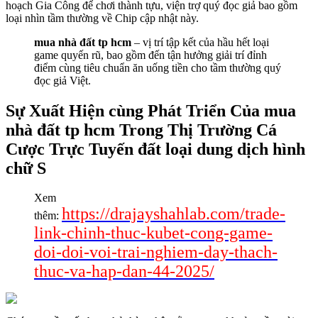
hoạch Gia Công để chơi thành tựu, viện trợ quý đọc giả bao gồm
loại nhìn tầm thường về Chip cập nhật này.
mua nhà đất tp hcm
– vị trí tập kết của hầu hết loại
game quyến rũ, bao gồm đến tận hưởng giải trí đỉnh
điểm cùng tiêu chuẩn ăn uống tiền cho tầm thường quý
đọc giả Việt.
Sự Xuất Hiện cùng Phát Triển Của mua
nhà đất tp hcm Trong Thị Trường Cá
Cược Trực Tuyến đất loại dung dịch hình
chữ S
Xem
https://drajayshahlab.com/trade-
thêm:
link-chinh-thuc-kubet-cong-game-
doi-doi-voi-trai-nghiem-day-thach-
thuc-va-hap-dan-44-2025/