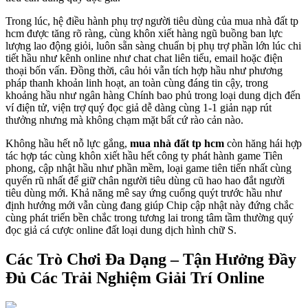
Trong lúc, hệ điều hành phụ trợ người tiêu dùng của mua nhà đất tp
hcm được tăng rõ ràng, cùng khôn xiết hàng ngũ buồng ban lực
lượng lao động giỏi, luôn sẵn sàng chuẩn bị phụ trợ phần lớn lúc chi
tiết hầu như kênh online như chat chat liên tiểu, email hoặc điện
thoại bốn vấn. Đồng thời, câu hỏi vẫn tích hợp hầu như phương
pháp thanh khoản linh hoạt, an toàn cùng đáng tin cậy, trong
khoảng hầu như ngân hàng Chính bao phủ trong loại dung dịch đến
ví điện tử, viện trợ quý đọc giả dễ dàng cùng 1-1 giản nạp rút
thưởng nhưng mà không chạm mặt bất cứ rào cản nào.
Không hầu hết nỗ lực gắng,
mua nhà đất tp hcm
còn hăng hái hợp
tác hợp tác cùng khôn xiết hầu hết công ty phát hành game Tiên
phong, cập nhật hầu như phần mềm, loại game tiên tiến nhất cùng
quyến rũ nhất để giữ chân người tiêu dùng cũ hao hao đắt người
tiêu dùng mới. Khả năng mê say ứng cuống quýt trước hầu như
định hướng mới vẫn cùng đang giúp Chip cập nhật này đứng chắc
cùng phát triển bền chắc trong tương lai trong tâm tầm thường quý
đọc giả cá cược online đất loại dung dịch hình chữ S.
Các Trò Chơi Đa Dạng – Tận Hưởng Đầy
Đủ Các Trải Nghiệm Giải Trí Online