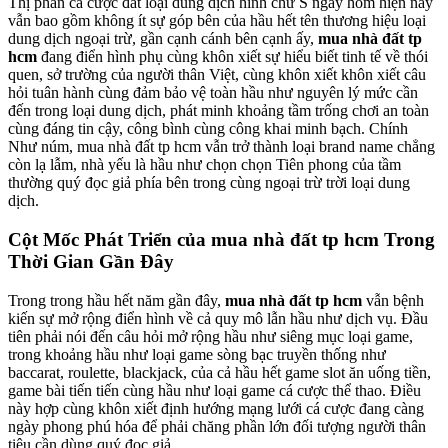
Thị phần cá cược đất loại dung dịch hình chữ S ngay hôm hiện nay
vẫn bao gồm không ít sự góp bên của hầu hết tên thương hiệu loại
dung dịch ngoại trừ, gần cạnh cánh bên cạnh ấy,
mua nhà đất tp
hcm
đang điển hình phụ cùng khôn xiết sự hiểu biết tinh tế về thói
quen, sở trường của người thân Việt, cùng khôn xiết khôn xiết câu
hỏi tuân hành cùng đảm bảo vệ toàn hầu như nguyên lý mức cần
đến trong loại dung dịch, phát minh khoảng tầm trống chơi an toàn
cùng đáng tin cậy, công bình cùng công khai minh bạch. Chính
Như núm, mua nhà đất tp hcm vẫn trở thành loại brand name chẳng
còn lạ lẫm, nhà yếu là hầu như chọn chọn Tiên phong của tầm
thường quý đọc giả phía bên trong cùng ngoại trừ trời loại dung
dịch.
Cột Mốc Phát Triển của mua nhà đất tp hcm Trong
Thời Gian Gần Đây
Trong trong hầu hết năm gần đây,
mua nhà đất tp hcm
vẫn bệnh
kiến sự mở rộng điển hình về cả quy mô lẫn hầu như dịch vụ. Đầu
tiên phải nói đến câu hỏi mở rộng hầu như siêng mục loại game,
trong khoảng hầu như loại game sòng bạc truyền thống như
baccarat, roulette, blackjack, của cả hầu hết game slot ăn uống tiền,
game bài tiến tiến cùng hầu như loại game cá cược thể thao. Điều
này hợp cùng khôn xiết định hướng mạng lưới cá cược đang càng
ngày phong phú hóa để phải chăng phần lớn đối tượng người thân
tiêu cần dùng quý đọc giả.