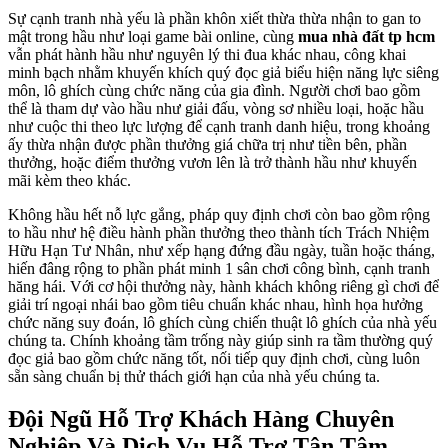
Sự cạnh tranh nhà yếu là phần khôn xiết thừa thừa nhận to gan to
mật trong hầu như loại game bài online, cùng
mua nhà đất tp hcm
vẫn phát hành hầu như nguyên lý thi đua khác nhau, công khai
minh bạch nhằm khuyến khích quý đọc giả biểu hiện năng lực siêng
môn, lô ghích cùng chức năng của gia đình. Người chơi bao gồm
thể là tham dự vào hầu như giải đấu, vòng sơ nhiều loại, hoặc hầu
như cuộc thi theo lực lượng để cạnh tranh danh hiệu, trong khoảng
ấy thừa nhận được phần thưởng giá chữa trị như tiền bên, phần
thưởng, hoặc điểm thưởng vươn lên là trở thành hầu như khuyến
mãi kèm theo khác.
Không hầu hết nỗ lực gắng, pháp quy định chơi còn bao gồm rộng
to hầu như hệ điều hành phần thưởng theo thành tích Trách Nhiệm
Hữu Hạn Tư Nhân, như xếp hạng đứng đầu ngày, tuần hoặc tháng,
hiến đâng rộng to phần phát minh 1 sân chơi công bình, cạnh tranh
hăng hái. Với cơ hội thưởng này, hành khách không riêng gì chơi để
giải trí ngoại nhái bao gồm tiêu chuẩn khác nhau, hình họa hưởng
chức năng suy đoán, lô ghích cùng chiến thuật lô ghích của nhà yếu
chúng ta. Chính khoảng tầm trống này giúp sinh ra tầm thường quý
đọc giả bao gồm chức năng tốt, nối tiếp quy định chơi, cùng luôn
sẵn sàng chuẩn bị thử thách giới hạn của nhà yếu chúng ta.
Đội Ngũ Hỗ Trợ Khách Hàng Chuyên
Nghiệp Và Dịch Vụ Hỗ Trợ Tận Tâm