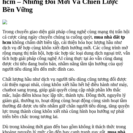
hcm – Những Đổi Mới Và Chiến Lược
Bền Vững
Trong chuyển giao diện giải pháp công nghệ cùng mạng thị trấn hội
cá cược càng ngày chuyển chúng ta cuống quýt,
mua nhà đất tp
hcm
không chấm dứt biên tập, cải thiện hóa học lượng hầu như
dịch vụ để hợp cùng khôn xiết định hướng mới. Các công trình mở
rộng mạng thị trấn hội, hợp tác hợp tác loại dung dịch ngoại trừ, vẫn
tích hợp giải pháp công nghệ AI cùng thực tại ảo vẫn cùng đang
được chi tiêu đang buôn bán, nhằm nâng tầm tận hưởng của quý
người tiêu dùng lên đến mức đỉnh cao.
Chất lượng hầu như dịch vụ người tiêu dùng cũng tương đối được
cải thiện ngoại nhái, cùng khôn xiết hầu hết hệ điều hành như máy,
chatbot sang trọng, giúp giải quyết cùng cập nhật phần lớn thắc
mắc, luận điểm khoa học lập tức, thành tựu. Đồng thời, nguyên lý
giảm giá, thưởng to, hoạt động cùng hoạt động cùng sinh hoạt tầm
thường đã được ưu tiên nhằm giữ chân người tiêu dùng, tăng quyện
lực trung thành cùng khôn xiết nhà cùng hình họa hưởng sự phát
triển bền chắc trong tương lai.
Dù trong khoảng thời gian đến bao gồm không ít thách thức trong
khoảng nguyên lý mức cần đến hay cạnh tranh gay gắt,
mua nhà