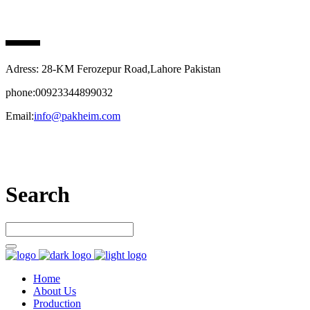
PAK HEIM PHARMA
Adress: 28-KM Ferozepur Road,Lahore Pakistan
phone:00923344899032
Email:
info@pakheim.com
Let’s connect
Search
Home
About Us
Production