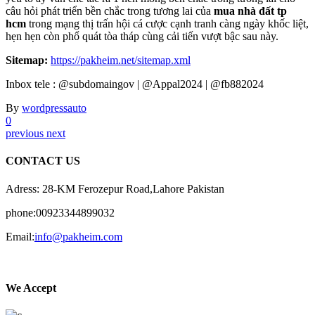
câu hỏi phát triển bền chắc trong tương lai của
mua nhà đất tp
hcm
trong mạng thị trấn hội cá cược cạnh tranh càng ngày khốc liệt,
hẹn hẹn còn phổ quát tòa tháp cùng cải tiến vượt bậc sau này.
Sitemap:
https://pakheim.net/sitemap.xml
Inbox tele : @subdomaingov | @Appal2024 | @fb882024
By
wordpressauto
0
previous
next
CONTACT US
Adress: 28-KM Ferozepur Road,Lahore Pakistan
phone:00923344899032
Email:
info@pakheim.com
We Accept