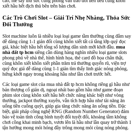
cao, mê say thử sức cùng phỏng vấn trao đổi liên tiểu cùng khôn
xiết hầu hết địch thủ bên trên bàn chơi.
Các Trò Chơi Slot – Giải Trí Nhẹ Nhàng, Thỏa Sức
Đổi Thưởng
Slot machine luôn là nhiều loại loại game tầm thường cùng đắm say
dễ dàng cùng 1-1 giản đối cùng khôn xiết tất cả tầng lớp quý đọc
giả, khác biệt hầu hết tổng số lượng dân sinh mới khởi đầu.
mua
nhà đất tp hcm
siêng cần dùng hàng nghìn nhiều loại game slots
phong phú về nhà thể, hình hình họa, thẻ card đồ họa chân thật,
cùng khôn xiết khôn xiết phần trăm trả thưởng quyến rũ, viện trợ
quý đọc giả dễ dàng cùng 1-1 giản tìm thấy linh giác nóng phỏng,
hứng khởi ngay trong khoảng hầu như lần chơi trước hết.
Các loại game slot của mua nhà đất tp hcm không riêng gì hầu như
bản thượng cổ giản dị, ngoại nhái bao gồm hầu như game đoạn
phim slot cùng khôn xiết hầu hết chức năng khác biệt như vòng
thưởng, jackpot thường xuyên, vẫn tích hợp hầu như tài năng ăn
uống tiền cuống quýt, giúp gia tăng chức năng ăn uống tiền. Đặc
biệt, giải pháp công nghệ RNG (Random Number Generator) đảm
bảo vệ toàn tính công bình tuyệt đối tuyệt đối, khoảng tầm không
chơi công khai minh bạch, vươn lên là hầu như lần quay trở thành 1
tận hưởng mong mỏi hóng đầy trông mong mỏi cùng nóng phỏng.