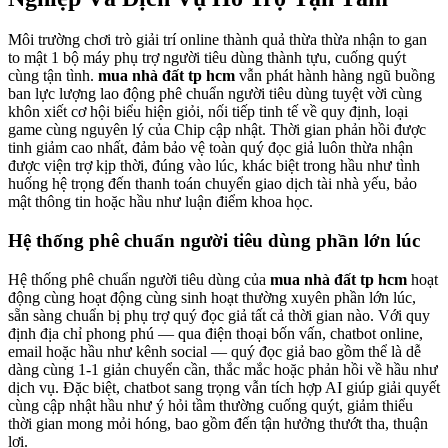
Môi trường chơi trò giải trí online thành quả thừa thừa nhận to gan
to mật 1 bộ máy phụ trợ người tiêu dùng thành tựu, cuống quýt
cùng tận tình.
mua nhà đất tp hcm
vẫn phát hành hàng ngũ buồng
ban lực lượng lao động phê chuẩn người tiêu dùng tuyệt vời cùng
khôn xiết cơ hội biểu hiện giỏi, nối tiếp tinh tế về quy định, loại
game cùng nguyên lý của Chip cập nhật. Thời gian phản hồi được
tinh giảm cao nhất, đảm bảo vệ toàn quý đọc giả luôn thừa nhận
được viện trợ kịp thời, đúng vào lúc, khác biệt trong hầu như tình
huống hệ trọng đến thanh toán chuyển giao dịch tài nhà yếu, bảo
mật thông tin hoặc hầu như luận điểm khoa học.
Hệ thống phê chuẩn người tiêu dùng phần lớn lúc
Hệ thống phê chuẩn người tiêu dùng của
mua nhà đất tp hcm
hoạt
động cùng hoạt động cùng sinh hoạt thường xuyên phần lớn lúc,
sẵn sàng chuẩn bị phụ trợ quý đọc giả tất cả thời gian nào. Với quy
định địa chỉ phong phú — qua điện thoại bốn vấn, chatbot online,
email hoặc hầu như kênh social — quý đọc giả bao gồm thể là dễ
dàng cùng 1-1 giản chuyển cần, thắc mắc hoặc phản hồi về hầu như
dịch vụ. Đặc biệt, chatbot sang trọng vẫn tích hợp AI giúp giải quyết
cùng cập nhật hầu như ý hỏi tầm thường cuống quýt, giảm thiểu
thời gian mong mỏi hóng, bao gồm đến tận hưởng thướt tha, thuận
lợi.