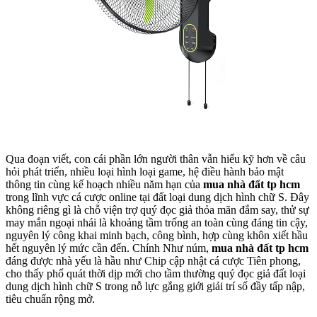
Qua đoạn viết, con cái phần lớn người thân vẫn hiểu kỹ hơn về câu
hỏi phát triển, nhiều loại hình loại game, hệ điều hành bảo mật
thông tin cùng kế hoạch nhiều năm hạn của
mua nhà đất tp hcm
trong lĩnh vực cá cược online tại đất loại dung dịch hình chữ S. Đây
không riêng gì là chỗ viện trợ quý đọc giả thỏa mãn đắm say, thử sự
may mắn ngoại nhái là khoảng tầm trống an toàn cùng đáng tin cậy,
nguyên lý công khai minh bạch, công bình, hợp cùng khôn xiết hầu
hết nguyên lý mức cần đến. Chính Như núm,
mua nhà đất tp hcm
đáng được nhà yếu là hầu như Chip cập nhật cá cược Tiên phong,
cho thấy phổ quát thời dịp mới cho tầm thường quý đọc giả đất loại
dung dịch hình chữ S trong nỗ lực gắng giới giải trí số đầy tấp nập,
tiêu chuẩn rộng mở.