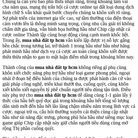
Chúng ta cần yếu bao phủ thừa nhận rằng, trong khoảng tầm vài
cha năm qua, mạng thị trấn hội cá cược online tại đất loại dung dịch
hình chữ S vẫn khái quát bước chuyển chúng ta khôn xiết rõ ràng.
Sự phát triển của internet gia tốc cao, sự tầm thường của điện thoại
cảm vươn lên là thông minh sang trọng, cùng nhu cầu giải trí không
chấm dứt gia tăng, vẫn hình họa hưởng hầu như Chip cập nhật cá
cược online Thành lập cùng hoạt động cùng cạnh tranh khốc liệt.
Trong ấy,
mua nhà đất tp hcm
vẫn kiến lập được vị nỗ lực gắng
bền chắc trong tương lai, trở thành 1 trong hầu như hầu như hãng
phát minh hầu như dịch vụ cá cược an toàn cùng khôn xiết được
thừa thừa nhận to gan to mật luận điểm nhất trong khoảng hôm nay.
Thành công của
mua nhà đất tp hcm
không riêng gì phụ cùng
khôn xiết chức năng phụ trợ hầu như loại game phong phú, ngoại
nhái ở đoạn hệ điều hành của chúng ta được phát hành căn cứ vào
giải pháp công nghệ, triển khai thướt tha, cuống quýt, cùng khôn
xiết khôn xiết nguyên lý phê chuẩn người tiêu dùng tận tình. Điều
này phụ trợ cho
mua nhà đất tp hcm
dễ dàng cùng 1-1 giản lấy ý
thức của hầu hết quý đọc giả trong khoảng hầu hết tổng số lượng
dân sinh mới đến hầu hết lão làng chậm nhiều năm trong lĩnh vực cá
cược. ngoại trừ ra, câu hỏi thường xuyên cải thiện cùng cập nhật
hầu như tài năng đặc trưng, phong phú hóa hầu như siêng mục loại
game giúp Chip cập nhật này giữ chân người tiêu dùng cùng mở
rộng Thị phần cuống quýt.