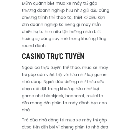
Điểm quánh biệt mua xe máy trả góp
thường doanh nghiệp hầu như giải đấu cùng
chương trình thể thao to, thiết kế điều kiện
đến doanh nghiệp ko riêng gì may mắn
chiến hạ to hơn nữa tận hưởng nhấn biết
hoảng sợ cùng say mê trong khoảng từng
round đánh.
CASINO TRỰC TUYẾN
Ngoài cá trực tuyến thể thao, mua xe máy
trả góp còn vượt trội với hầu như loại game
nhà dòng. Người đùa dường như thỏa sức
chọn cài đặt trong khoảng hầu như loại
game như blackjack, baccarat, roulette
đến mang đến phần to máy đánh bạc cao
nhã.
Trò đùa nhà dòng tại mua xe máy trả góp
được tiến đến bởi vì chưng phần to nhà đưa