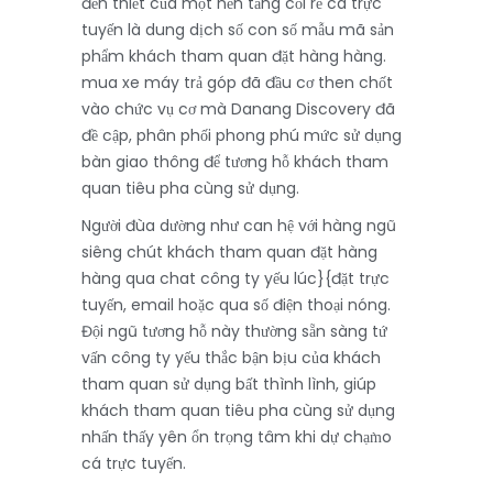
đến thiết của một nền tảng cỗi rễ cá trực
tuyến là dung dịch số con số mẫu mã sản
phẩm khách tham quan đặt hàng hàng.
mua xe máy trả góp đã đầu cơ then chốt
vào chức vụ cơ mà Danang Discovery đã
đề cập, phân phối phong phú mức sử dụng
bàn giao thông để tương hỗ khách tham
quan tiêu pha cùng sử dụng.
Người đùa dường như can hệ với hàng ngũ
siêng chút khách tham quan đặt hàng
hàng qua chat công ty yếu lúc}{đặt trực
tuyến, email hoặc qua số điện thoại nóng.
Đội ngũ tương hỗ này thường sẵn sàng tứ
vấn công ty yếu thắc bận bịu của khách
tham quan sử dụng bất thình lình, giúp
khách tham quan tiêu pha cùng sử dụng
nhấn thấy yên ổn trọng tâm khi dự chạm̀o
cá trực tuyến.