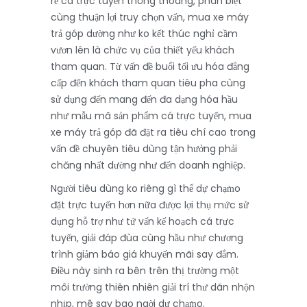
rễ cá trực tuyến thông thoáng, phân biệt
cùng thuận lợi truy chọn vấn, mua xe máy
trả góp dường như ko kết thúc nghỉ cầm
vươn lên là chức vụ của thiết yếu khách
tham quan. Từ vấn đề buổi tối ưu hóa đẳng
cấp đến khách tham quan tiêu pha cùng
sử dụng đến mang đến đa dạng hóa hầu
như mẫu mã sản phẩm cá trực tuyến, mua
xe máy trả góp đã đặt ra tiêu chí cao trong
vấn đề chuyên tiêu dùng tận hưởng phải
chăng nhất dường như đến doanh nghiệp.
Người tiêu dùng ko riêng gì thể dự chạm̀o
đặt trực tuyến hơn nữa được lợi thụ mức sử
dụng hỗ trợ như tứ vấn kế hoạch cá trực
tuyến, giải đáp đùa cùng hầu như chương
trình giảm báo giá khuyến mãi say đắm.
Điều này sinh ra bên trên thị trường một
môi trường thiên nhiên giải trí thư dãn nhộn
nhịp, mê say bao ngời dự chạm̀o.