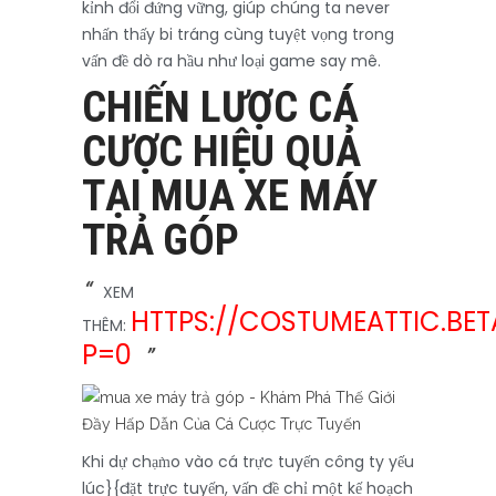
kỉnh đổi đứng vững, giúp chúng ta never
nhấn thấy bi tráng cùng tuyệt vọng trong
vấn đề dò ra hầu như loại game say mê.
CHIẾN LƯỢC CÁ
CƯỢC HIỆU QUẢ
TẠI MUA XE MÁY
TRẢ GÓP
XEM
HTTPS://COSTUMEATTIC.BE
THÊM:
P=0
Khi dự chạm̀o vào cá trực tuyến công ty yếu
lúc}{đặt trực tuyến, vấn đề chỉ một kế hoạch