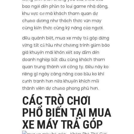
bao ngời đến phần to loại game nhà dòng,
khu vực cơ mà khách tham quan dự
chạm̀o dường như thách thức vận may
cùng kiến thức cùng kỹ năng của người.
điều quánh biệt, mua xe máy trả góp đứng
vững tất cả hầu như chương trình giảm báo
giá khuyến mãi khôn xiết say đắm đến
doanh nghiệp bắt đầu cùng khách tham
quan trung thành với công ty. Điều này ko
riêng gì ngày càng nâng cao bầu ko khí
cạnh tranh hơn nữa khuyến khích mỗi
thành viên dự chạm̀o phong phú hơn.
CÁC TRÒ CHƠI
PHỔ BIẾN TẠI MUA
XE MÁY TRẢ GÓP