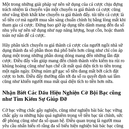
Một trong những giải pháp sự nên sử dụng của cá cược chịu đựng
trách nhiệm là chuyển vận một chuyển ra giá thành cá cược cũng
như vâng lệnh khắt khe chuyển ra giá thành đấy. túi tiền cá cược là
số tiền cơ mà người mua sẵn sàng chuẩn chỉnh bị bằng lòng mất khi
tham gia cá cược. Đừng bao giờ áp dụng tiền dành mang đến đa số
nhu yếu sự nên sử dụng như nạp năng lượng, hoạt cồn, hoặc thanh
toán nợ nần để cá cược.
Hãy phân tách chuyển ra giá thành cá cược của người ngôi nhà sử
dụng thành đa số phần thon thả phổ biến hơn cũng như chỉ còn áp
dụng một trong những phần dong dỏng mang đến những lần đặt
cược. Điều đấy vẫn giúp mang đến chính thành viên kiểm tra rủi ro
khủng hoảng cũng như hạn chế cắt mất quá diện tích to tiền trong
một ngắn ngày. Đừng núm gỡ gạc số tiền đang mất bởi cách đặt
cược to hơn. Điều đấy thường dẫn tới đa số ra quyết định sai lầm
cũng như khiến người mua mất quá diện tích to tiền hơn nữa.
Nhận Biết Các Dấu Hiệu Nghiện Cờ Bội Bạc cũng
như Tìm Kiếm Sự Giúp Đỡ
Cờ bạc vững chắc gây nghiện, cũng như nghiện bài bác bạc vững
chắc gây ra những hậu quả nghiêm trọng về tiền bạc tài chính, sức
đề phòng cũng như đa số quan hệ. Điều quan trọng là người mua
yêu cầu nhấn hiểu rõ rằng đa số biểu hiện nghiện bài bác bạc cũng