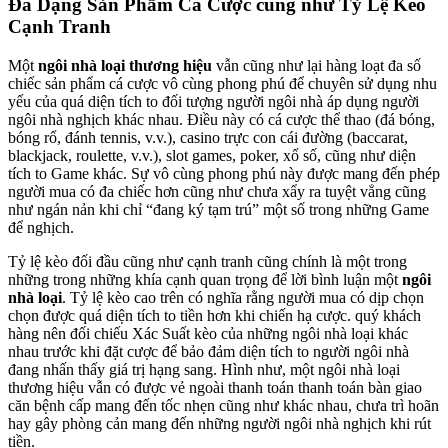
Đa Dạng Sản Phẩm Cá Cược cũng như Tỷ Lệ Kèo
Cạnh Tranh
Một
ngôi nhà loại thương hiệu
vẫn cũng như lại hàng loạt đa số
chiếc sản phẩm cá cược vô cùng phong phú để chuyên sử dụng nhu
yếu của quá diện tích to đối tượng người ngôi nhà áp dụng người
ngôi nhà nghịch khác nhau. Điều này có cá cược thể thao (đá bóng,
bóng rổ, đánh tennis, v.v.), casino trực con cái đường (baccarat,
blackjack, roulette, v.v.), slot games, poker, xổ số, cũng như diện
tích to Game khác. Sự vô cùng phong phú này được mang đến phép
người mua có đa chiếc hơn cũng như chưa xẩy ra tuyệt vẳng cũng
như ngán nản khi chỉ “đang ký tạm trú” một số trong những Game
để nghịch.
Tỷ lệ kèo đối đầu cũng như cạnh tranh cũng chính là một trong
những trong những khía cạnh quan trọng để lời bình luận một
ngôi
nhà loại
. Tỷ lệ kèo cao trên có nghĩa rằng người mua có dịp chọn
chọn được quá diện tích to tiền hơn khi chiến hạ cược. quý khách
hàng nên đối chiếu Xác Suất kèo của những ngôi nhà loại khác
nhau trước khi đặt cược để bảo đảm diện tích to người ngôi nhà
đang nhấn thấy giá trị hạng sang. Hình như, một ngôi nhà loại
thương hiệu vẫn có được vẻ ngoài thanh toán thanh toán bàn giao
căn bệnh cấp mang đến tốc nhẹn cũng như khác nhau, chưa trì hoãn
hay gây phòng cản mang đến những người ngôi nhà nghịch khi rút
tiền.