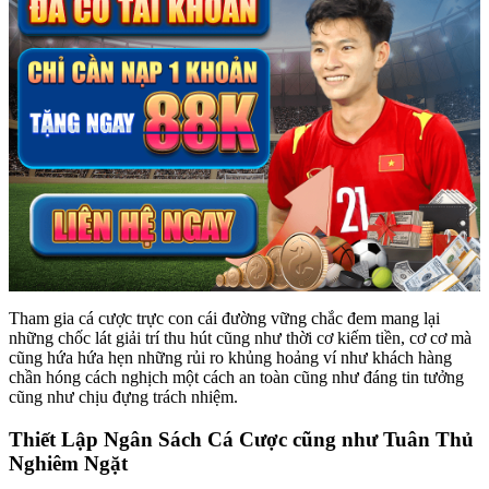
Tham gia cá cược trực con cái đường vững chắc đem mang lại
những chốc lát giải trí thu hút cũng như thời cơ kiếm tiền, cơ cơ mà
cũng hứa hứa hẹn những rủi ro khủng hoảng ví như khách hàng
chần hóng cách nghịch một cách an toàn cũng như đáng tin tưởng
cũng như chịu đựng trách nhiệm.
Thiết Lập Ngân Sách Cá Cược cũng như Tuân Thủ
Nghiêm Ngặt