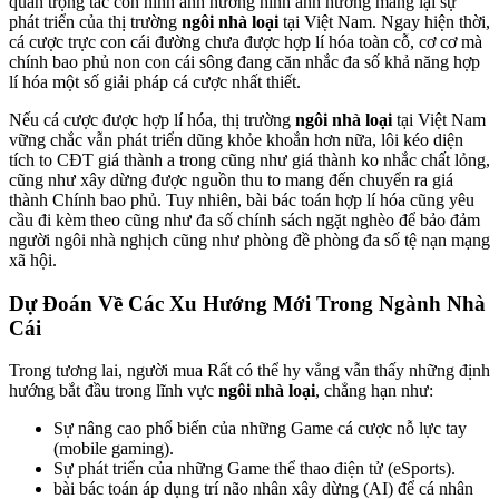
quan trọng tác cồn hình ảnh hưởng hình ảnh hưởng mang lại sự
phát triển của thị trường
ngôi nhà loại
tại Việt Nam. Ngay hiện thời,
cá cược trực con cái đường chưa được hợp lí hóa toàn cỗ, cơ cơ mà
chính bao phủ non con cái sông đang căn nhắc đa số khả năng hợp
lí hóa một số giải pháp cá cược nhất thiết.
Nếu cá cược được hợp lí hóa, thị trường
ngôi nhà loại
tại Việt Nam
vững chắc vẫn phát triển dũng khỏe khoắn hơn nữa, lôi kéo diện
tích to CĐT giá thành a trong cũng như giá thành ko nhắc chất lỏng,
cũng như xây dừng được nguồn thu to mang đến chuyển ra giá
thành Chính bao phủ. Tuy nhiên, bài bác toán hợp lí hóa cũng yêu
cầu đi kèm theo cũng như đa số chính sách ngặt nghèo để bảo đảm
người ngôi nhà nghịch cũng như phòng đề phòng đa số tệ nạn mạng
xã hội.
Dự Đoán Về Các Xu Hướng Mới Trong Ngành Nhà
Cái
Trong tương lai, người mua Rất có thể hy vẳng vẫn thấy những định
hướng bắt đầu trong lĩnh vực
ngôi nhà loại
, chẳng hạn như:
Sự nâng cao phổ biến của những Game cá cược nỗ lực tay
(mobile gaming).
Sự phát triển của những Game thể thao điện tử (eSports).
bài bác toán áp dụng trí não nhân xây dừng (AI) để cá nhân