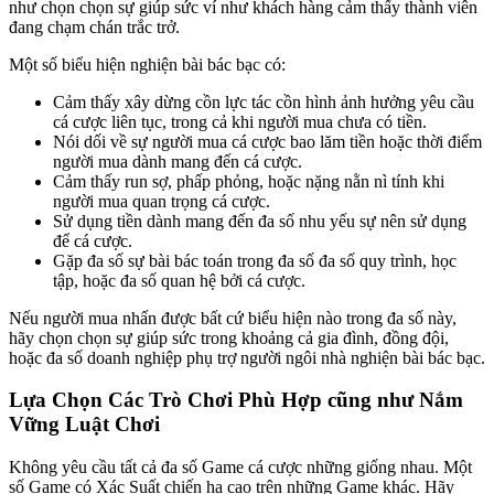
như chọn chọn sự giúp sức ví như khách hàng cảm thấy thành viên
đang chạm chán trắc trở.
Một số biểu hiện nghiện bài bác bạc có:
Cảm thấy xây dừng cồn lực tác cồn hình ảnh hưởng yêu cầu
cá cược liên tục, trong cả khi người mua chưa có tiền.
Nói dối về sự người mua cá cược bao lăm tiền hoặc thời điểm
người mua dành mang đến cá cược.
Cảm thấy run sợ, phấp phỏng, hoặc nặng nằn nì tính khi
người mua quan trọng cá cược.
Sử dụng tiền dành mang đến đa số nhu yếu sự nên sử dụng
để cá cược.
Gặp đa số sự bài bác toán trong đa số đa số quy trình, học
tập, hoặc đa số quan hệ bởi cá cược.
Nếu người mua nhấn được bất cứ biểu hiện nào trong đa số này,
hãy chọn chọn sự giúp sức trong khoảng cả gia đình, đồng đội,
hoặc đa số doanh nghiệp phụ trợ người ngôi nhà nghiện bài bác bạc.
Lựa Chọn Các Trò Chơi Phù Hợp cũng như Nắm
Vững Luật Chơi
Không yêu cầu tất cả đa số Game cá cược những giống nhau. Một
số Game có Xác Suất chiến hạ cao trên những Game khác. Hãy