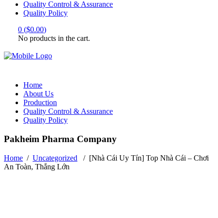
Quality Control & Assurance
Quality Policy
0
(
$
0.00
)
No products in the cart.
Home
About Us
Production
Quality Control & Assurance
Quality Policy
Pakheim Pharma Company
Home
/
Uncategorized
/
[Nhà Cái Uy Tín] Top Nhà Cái – Chơi
An Toàn, Thắng Lớn