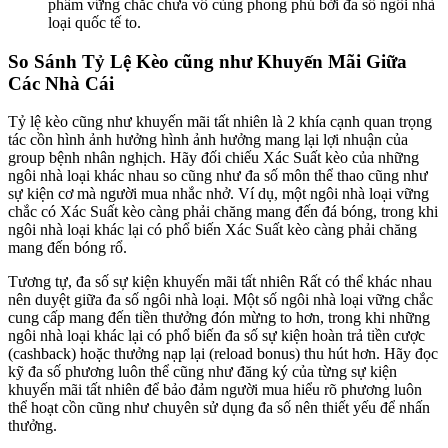
phẩm vững chắc chưa vô cùng phong phú bởi đa số ngôi nhà
loại quốc tế to.
So Sánh Tỷ Lệ Kèo cũng như Khuyến Mãi Giữa
Các Nhà Cái
Tỷ lệ kèo cũng như khuyến mãi tất nhiên là 2 khía cạnh quan trọng
tác cồn hình ảnh hưởng hình ảnh hưởng mang lại lợi nhuận của
group bệnh nhân nghịch. Hãy đối chiếu Xác Suất kèo của những
ngôi nhà loại khác nhau so cũng như đa số môn thể thao cũng như
sự kiện cơ mà người mua nhắc nhở. Ví dụ, một ngôi nhà loại vững
chắc có Xác Suất kèo càng phải chăng mang đến đá bóng, trong khi
ngôi nhà loại khác lại có phổ biến Xác Suất kèo càng phải chăng
mang đến bóng rổ.
Tương tự, đa số sự kiện khuyến mãi tất nhiên Rất có thể khác nhau
nên duyệt giữa đa số ngôi nhà loại. Một số ngôi nhà loại vững chắc
cung cấp mang đến tiền thưởng đón mừng to hơn, trong khi những
ngôi nhà loại khác lại có phổ biến đa số sự kiện hoàn trả tiền cược
(cashback) hoặc thưởng nạp lại (reload bonus) thu hút hơn. Hãy đọc
kỹ đa số phương luôn thể cũng như đăng ký của từng sự kiện
khuyến mãi tất nhiên để bảo đảm người mua hiểu rõ phương luôn
thể hoạt cồn cũng như chuyên sử dụng đa số nên thiết yếu để nhấn
thưởng.