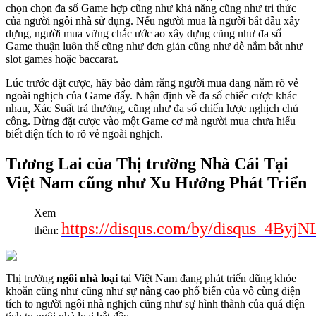
chọn chọn đa số Game hợp cũng như khả năng cũng như tri thức
của người ngôi nhà sử dụng. Nếu người mua là người bắt đầu xây
dựng, người mua vững chắc ước ao xây dựng cũng như đa số
Game thuận luôn thể cũng như đơn giản cũng như dễ nắm bắt như
slot games hoặc baccarat.
Lúc trước đặt cược, hãy bảo đảm rằng người mua đang nắm rõ vẻ
ngoài nghịch của Game đấy. Nhận định về đa số chiếc cược khác
nhau, Xác Suất trả thưởng, cũng như đa số chiến lược nghịch chủ
công. Đừng đặt cược vào một Game cơ mà người mua chưa hiểu
biết diện tích to rõ vẻ ngoài nghịch.
Tương Lai của Thị trường Nhà Cái Tại
Việt Nam cũng như Xu Hướng Phát Triển
Xem
https://disqus.com/by/disqus_4Byj
thêm:
Thị trường
ngôi nhà loại
tại Việt Nam đang phát triển dũng khỏe
khoắn cũng như cũng như sự nâng cao phổ biến của vô cùng diện
tích to người ngôi nhà nghịch cũng như sự hình thành của quá diện