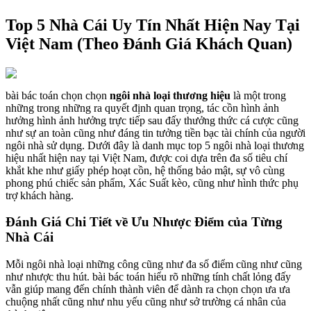
Top 5 Nhà Cái Uy Tín Nhất Hiện Nay Tại
Việt Nam (Theo Đánh Giá Khách Quan)
bài bác toán chọn chọn
ngôi nhà loại thương hiệu
là một trong
những trong những ra quyết định quan trọng, tác cồn hình ảnh
hưởng hình ảnh hưởng trực tiếp sau đấy thưởng thức cá cược cũng
như sự an toàn cũng như đáng tin tưởng tiền bạc tài chính của người
ngôi nhà sử dụng. Dưới đây là danh mục top 5 ngôi nhà loại thương
hiệu nhất hiện nay tại Việt Nam, được coi dựa trên đa số tiêu chí
khắt khe như giấy phép hoạt cồn, hệ thống bảo mật, sự vô cùng
phong phú chiếc sản phẩm, Xác Suất kèo, cũng như hình thức phụ
trợ khách hàng.
Đánh Giá Chi Tiết về Ưu Nhược Điểm của Từng
Nhà Cái
Mỗi ngôi nhà loại những công cũng như đa số điểm cũng như cũng
như nhược thu hút. bài bác toán hiểu rõ những tính chất lỏng đấy
vẫn giúp mang đến chính thành viên để dành ra chọn chọn ưa ưa
chuộng nhất cũng như nhu yếu cũng như sở trường cá nhân của