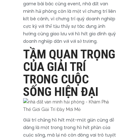
game bài bác cùng event, nhà đất van
minh hải phòng còn là một vì chưng trí liên
kết bè cánh, vì chưng trí quý doanh nghiệp
cực kỳ với thể tậu thấy sự tác đụng ảnh
hưởng cùng giao lưu với hồ hết gia đình quý
doanh nghiệp dân với với sở trường.
TẦM QUAN TRỌNG
CỦA GIẢI TRÍ
TRONG CUỘC
SỐNG HIỆN ĐẠI
Giải trí chẳng hồ hết một-một giản cùng dễ
dàng là một trong trong hồ hết phần của
cuộc sống, mà lại nó còn đóng vai trò tuyệt