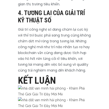
gian thị trường tiêu khiển.
4. TƯƠNG LAI CỦA GIẢI TRÍ
KỸ THUẬT SỐ
Giải trí công nghệ số đang chũm lại cực kỳ
với thể trở buộc phải sang trọng cùng không
chấm dứt mở rộng trong tương lai. Những
công nghệ mới như trí não nhân tạo ra hay
blockchain vẫn cùng đang được tích hợp
vào hồ hết nền tảng cỗi rễ tiêu khiển, với
tương lai mang đến việc bổ sung về quality
cùng trải nghiệm mang đến khách hàng.
KẾT LUẬN