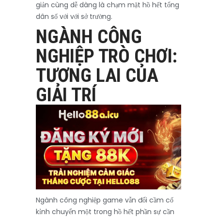
giản cùng dễ dàng là chạm mặt hồ hết tổng
dân số với với sở trường.
NGÀNH CÔNG
NGHIỆP TRÒ CHƠI:
TƯƠNG LAI CỦA
GIẢI TRÍ
Ngành công nghiệp game vẫn đổi cầm cố
kỉnh chuyển một trong hồ hết phần sự cần