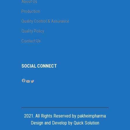
About Us
Production
Quality Control & Assurance
Quality Policy
Contact Us
SOCIAL CONNECT
Facebook
YouTube
Twitter
2021. All Rights Reserved by
pakheimpharma
Design and Develop by Quick Solution