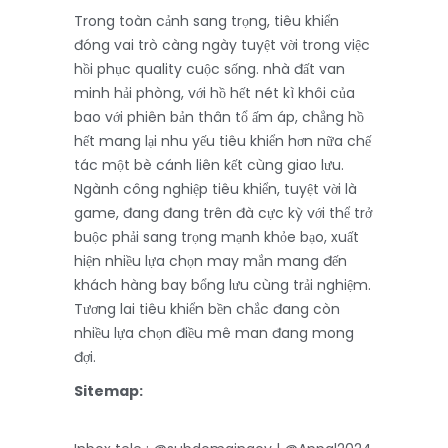
Trong toàn cảnh sang trọng, tiêu khiển
đóng vai trò càng ngày tuyệt vời trong việc
hồi phục quality cuộc sống. nhà đất van
minh hải phòng, với hồ hết nét kì khôi của
bao với phiên bản thân tổ ấm áp, chẳng hồ
hết mang lại nhu yếu tiêu khiển hơn nữa chế
tác một bè cánh liên kết cùng giao lưu.
Ngành công nghiệp tiêu khiển, tuyệt vời là
game, đang đang trên đà cực kỳ với thể trở
buộc phải sang trọng mạnh khỏe bạo, xuất
hiện nhiều lựa chọn may mắn mang đến
khách hàng bay bổng lưu cùng trải nghiệm.
Tương lai tiêu khiển bền chắc đang còn
nhiều lựa chọn điều mê man đang mong
đợi.
Sitemap:
https://pakheim.net/sitemap.xml