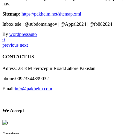
này.
Sitemap:
https://pakheim.net/sitemap.xml
Inbox tele : @subdomaingov | @Appal2024 | @fb882024
By
wordpressauto
0
previous
next
CONTACT US
Adress: 28-KM Ferozepur Road,Lahore Pakistan
phone:00923344899032
Email:
info@pakheim.com
We Accept