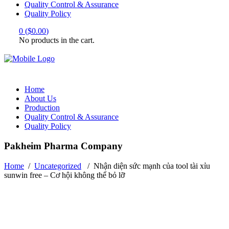
Quality Control & Assurance
Quality Policy
0
(
$
0.00
)
No products in the cart.
Home
About Us
Production
Quality Control & Assurance
Quality Policy
Pakheim Pharma Company
Home
/
Uncategorized
/
Nhận diện sức mạnh của tool tài xỉu
sunwin free – Cơ hội không thể bỏ lỡ