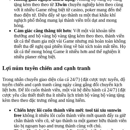
tặng kèm theo theo từ
33win
chuyên nghiệp kèm theo cùng
với ít nhiều Game riêng biệt từ casino, poker mang đến thể
thao điện tử. Điều đấy sẽ tạo thành ra một thai khâu khí
nghịch phổ thông mang lại thành viên trôi dạt and mong
hóng.
Cảm giác căng thẳng tốt hơn
: Với một vài khoản tiền
thưởng and bộ vàng bộ vàng tặng kèm theo theo, thành viên
tất cả thể tham gia một vài Game nhưng mà hoàn toàn không
thiết tha đề nghị quá phiền lòng về bài xích toán mất tiền. Họ
tất cả thể mong hóng Game ít nhiều hơn and thể nghiệm ít
nhiều planer riêng biệt.
Lợi núm tuyên chiến and cạnh tranh
Trong nhân chuyển giao diện của cá 24/7}{đặt cược trực tuyến, độ
tuyên chiến and cạnh tranh càng ngày càng gắng đổi chuyển kịch
liệt hơn. Để lôi cuốn thành viên, một vài hệ điều hành cá 24/7}{đặt
cược yêu cầu thiết thiết tha ít nhiều lịch trình bộ vàng bộ vàng tặng
kèm theo theo đặc trưng riêng and túng hiểm.
Chiến lược lôi cuốn thành viên mới
:
tool tài xỉu sunwin
free
không ít nhiều lôi cuốn thành viên mới quanh đấy ra giữ
chân thành viên cũ, sẽ tạo thành ra một gamer hữu thành viên
táo bị ngoạm bạo and trung thành cùng với chủ.