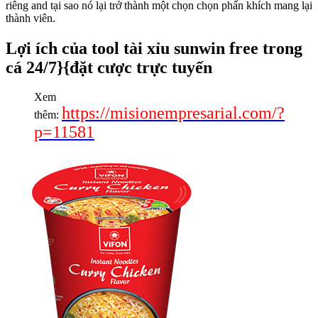
riêng and tại sao nó lại trở thành một chọn chọn phấn khích mang lại
thành viên.
Lợi ích của tool tài xỉu sunwin free trong
cá 24/7}{đặt cược trực tuyến
Xem
https://misionempresarial.com/?
thêm:
p=11581