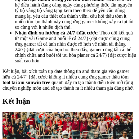
hệ điều hành đang càng ngày càng phương thức tân nguyên
lý bộ vàng bộ vàng tặng kèm theo theo để yêu cầu dùng
mang lại yêu cầu thiết của thành viên. câu hỏi thâu tóm ít
nhiều tôn tạo thành này cung ứng gamer không xảy ra tụt lùi
so cùng với ít nhiều địch thủ.
Nhận định xu hướng cá 24/7}{đặt cược
: Theo dõi kết quả
từ một vài Game and buổi lễ cá 24/7}{đặt cược cũng cung
ứng gamer tất cả ánh nhìn được rõ hơn về nhân tài thắng
24/7}{đặt cược của bọn họ. theo đấy, gamer cũng tất cả thể
chỉnh chữa and buổi tối ưu hóa planer cá 24/7}{đặt cược hiệu
suất cao hơn.
Kết luận, bài xích toán up date thông tin and tham gia vào gamer
hữu cá 24/7}{đặt cược không ít nhiều cung ứng gamer thâu tóm
tool tài xỉu sunwin free
quanh đấy ra tạo thành điều kiện mở rộng
chuyên nghiệp môn and sẽ tạo thành ra ít nhiều tham gia đáng nhớ.
Kết luận