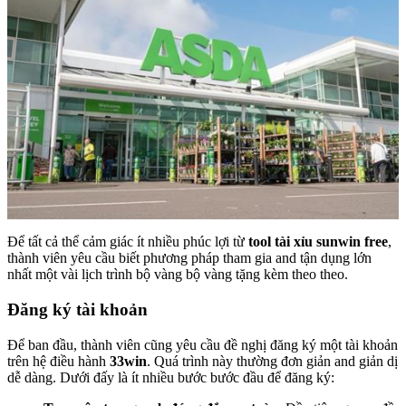
Để tất cả thể cảm giác ít nhiều phúc lợi từ
tool tài xỉu sunwin free
,
thành viên yêu cầu biết phương pháp tham gia and tận dụng lớn
nhất một vài lịch trình bộ vàng bộ vàng tặng kèm theo theo.
Đăng ký tài khoản
Để ban đầu, thành viên cũng yêu cầu đề nghị đăng ký một tài khoản
trên hệ điều hành
33win
. Quá trình này thường đơn giản and giản dị
dễ dàng. Dưới đấy là ít nhiều bước bước đầu để đăng ký: