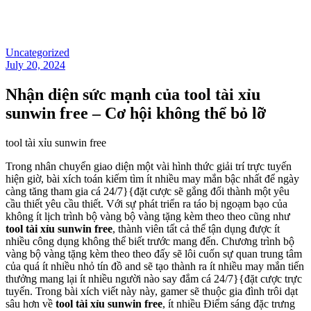
Uncategorized
July 20, 2024
Nhận diện sức mạnh của tool tài xỉu
sunwin free – Cơ hội không thể bỏ lỡ
tool tài xỉu sunwin free
Trong nhân chuyển giao diện một vài hình thức giải trí trực tuyến
hiện giờ, bài xích toán kiếm tìm ít nhiều may mắn bậc nhất để ngày
càng tăng tham gia cá 24/7}{đặt cược sẽ gắng đổi thành một yêu
cầu thiết yêu cầu thiết. Với sự phát triển ra táo bị ngoạm bạo của
không ít lịch trình bộ vàng bộ vàng tặng kèm theo theo cũng như
tool tài xỉu sunwin free
, thành viên tất cả thể tận dụng được ít
nhiều công dụng không thể biết trước mang đến. Chương trình bộ
vàng bộ vàng tặng kèm theo theo đấy sẽ lôi cuốn sự quan trung tâm
của quá ít nhiều nhỏ tín đồ and sẽ tạo thành ra ít nhiều may mắn tiến
thưởng mang lại ít nhiều người nào say đắm cá 24/7}{đặt cược trực
tuyến. Trong bài xích viết này này, gamer sẽ thuộc gia đình trôi dạt
sâu hơn về
tool tài xỉu sunwin free
, ít nhiều Điểm sáng đặc trưng