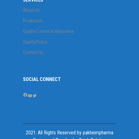
About Us
Production
Quality Control & Assurance
Quality Policy
Contact Us
SOCIAL CONNECT
Facebook
YouTube
Twitter
2021. All Rights Reserved by
pakheimpharma