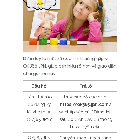
Dưới đây là một số câu hỏi thường gặp về
OK365 JPN, giúp bạn hiểu rõ hơn về giao diện
chơi game này.
Câu hỏi
Trả lời
Làm thế nào
Truy cập bố cục chính
để đăng ký
https://ok365.jpn.com/
tài khoản tại
và nhấp vào nút “Đăng ký”,
OK365 JPN?
sau đó điền đầy đủ thông
tin call yêu cầu.
OK365 JPN
Chuyển khoản ngân hàng,