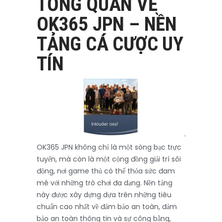
TỔNG QUAN VỀ
OK365 JPN – NỀN
TẢNG CÁ CƯỢC UY
TÍN
OK365 JPN không chỉ là một sòng bạc trực
tuyến, mà còn là một cộng đồng giải trí sôi
động, nơi game thủ có thể thỏa sức đam
mê với những trò chơi đa dạng. Nền tảng
này được xây dựng dựa trên những tiêu
chuẩn cao nhất về đảm bảo an toàn, đảm
bảo an toàn thông tin và sự công bằng,