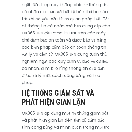
ngặt. Nền tảng này không chia sẻ thông tin
cá nhân của bạn với bất kỳ bên thứ ba nào,
trừ khi có yêu cầu từ cơ quan pháp luật. Tất
cả thông tin cá nhân mà bạn cung cấp cho
OK365 JPN đều được lưu trữ trên các máy
chủ đảm bảo an toàn và được bảo vệ bằng
các biện pháp đảm bảo an toàn thông tin
vật lý và điện tử. OK365 JPN cũng tuân thủ
nghiêm ngặt các quy định về bảo vệ dữ liệu
cá nhân, đảm bảo rằng thông tin của bạn
được xử lý một cách công bằng và hợp
pháp.
HỆ THỐNG GIÁM SÁT VÀ
PHÁT HIỆN GIAN LẬN
OK365 JPN áp dụng một hệ thống giám sát
và phát hiện gian lận tiên tiến để đảm bảo
tính công bằng và minh bạch trong mọi trò