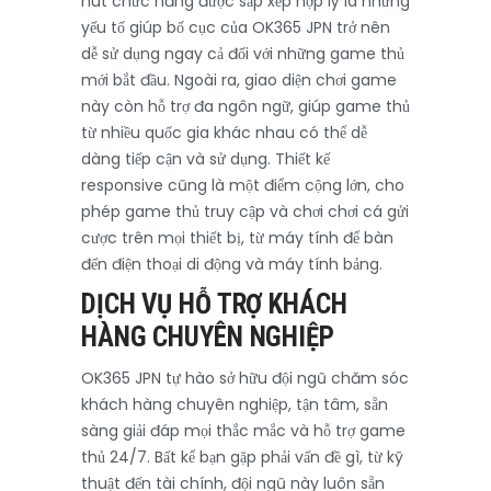
nút chức năng được sắp xếp hợp lý là những
yếu tố giúp bố cục của OK365 JPN trở nên
dễ sử dụng ngay cả đối với những game thủ
mới bắt đầu. Ngoài ra, giao diện chơi game
này còn hỗ trợ đa ngôn ngữ, giúp game thủ
từ nhiều quốc gia khác nhau có thể dễ
dàng tiếp cận và sử dụng. Thiết kế
responsive cũng là một điểm cộng lớn, cho
phép game thủ truy cập và chơi chơi cá gửi
cược trên mọi thiết bị, từ máy tính để bàn
đến điện thoại di động và máy tính bảng.
DỊCH VỤ HỖ TRỢ KHÁCH
HÀNG CHUYÊN NGHIỆP
OK365 JPN tự hào sở hữu đội ngũ chăm sóc
khách hàng chuyên nghiệp, tận tâm, sẵn
sàng giải đáp mọi thắc mắc và hỗ trợ game
thủ 24/7. Bất kể bạn gặp phải vấn đề gì, từ kỹ
thuật đến tài chính, đội ngũ này luôn sẵn