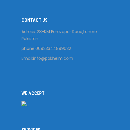
CONTACT US
Adress: 28-KM Ferozepur Road,Lahore
Pakistan
phone:00923344899032
Email:
info@pakheim.com
WE ACCEPT
SERVICES