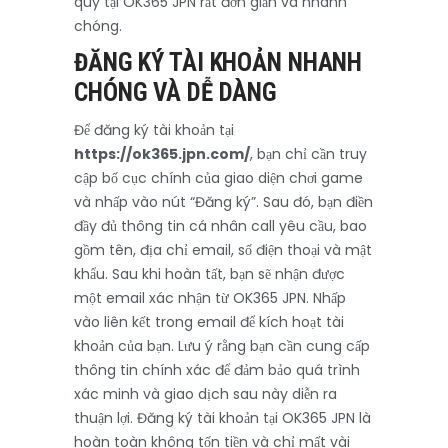
quỹ tại OK365 JPN rất đơn giản và nhanh
chóng.
ĐĂNG KÝ TÀI KHOẢN NHANH
CHÓNG VÀ DỄ DÀNG
Để đăng ký tài khoản tại
https://ok365.jpn.com/
, bạn chỉ cần truy
cập bố cục chính của giao diện chơi game
và nhấp vào nút “Đăng ký”. Sau đó, bạn điền
đầy đủ thông tin cá nhân call yêu cầu, bao
gồm tên, địa chỉ email, số điện thoại và mật
khẩu. Sau khi hoàn tất, bạn sẽ nhận được
một email xác nhận từ OK365 JPN. Nhấp
vào liên kết trong email để kích hoạt tài
khoản của bạn. Lưu ý rằng bạn cần cung cấp
thông tin chính xác để đảm bảo quá trình
xác minh và giao dịch sau này diễn ra
thuận lợi. Đăng ký tài khoản tại OK365 JPN là
hoàn toàn không tốn tiền và chỉ mất vài