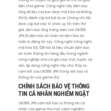
diện chơi game. Công nghệ này đảm bảo
rằng dữ liệu của bạn được mã hóa và không
thể bị đánh cắp bởi bất kỳ ai. Chứng chỉ SSL
được cấp bởi các tổ chức uy tín trên thế
giới, đảm bảo rằng trang web của OK365
JPN là đảm bảo an toàn và đảm bảo an
toàn & đáng tin cậy. Công nghệ công nghệ
mã hóa SSL 128-bit là tiêu chuẩn đảm bảo
an toàn thông tin hàng đầu trong ngành
công nghiệp chơi cá gửi cược trực tuyến, và
việc áp dụng công nghệ này cho thấy sự
cam kết của OK365 JPN trong việc bảo vệ
thông tin của game thủ.
CHÍNH SÁCH BẢO VỆ THÔNG
TIN CÁ NHÂN NGHIÊM NGẶT
OK365 JPN cam kết bảo vệ thông tin cá
nhân của game thủ một cách nghiêm