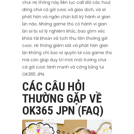
chơi. Hệ thống này liên tục call dõi các hoạt
động chơi cá gửi cược và giao dịch, và sẽ
phát hiện và ngăn chặn bất kỳ hành vi gian
lận nào. Những game thủ có hành vi gian
lận sẽ bị xử lý nghiêm khắc, bao gồm việc
khóa tài khoản và tịch thu tiền thưởng gửi
cược. Hệ thống giám sát và phát hiện gian
lận không chỉ bảo vệ quyền lợi của game thủ
mà còn giúp duy trì một môi trường chơi
cá gửi cược lành mạnh và công bằng tại
OK365 JPN.
CÁC CÂU HỎI
THƯỜNG GẶP VỀ
OK365 JPN (FAQ)