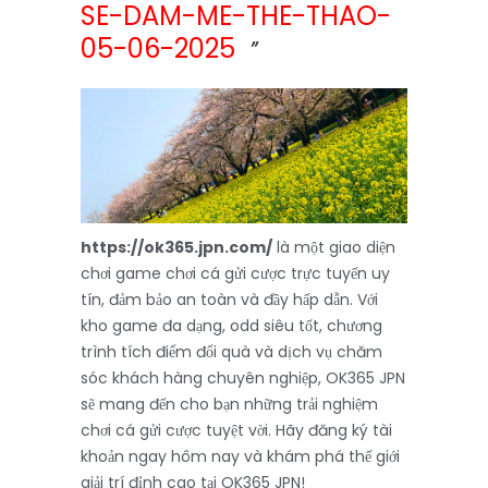
SE-DAM-ME-THE-THAO-
05-06-2025
https://ok365.jpn.com/
là một giao diện
chơi game chơi cá gửi cược trực tuyến uy
tín, đảm bảo an toàn và đầy hấp dẫn. Với
kho game đa dạng, odd siêu tốt, chương
trình tích điểm đổi quà và dịch vụ chăm
sóc khách hàng chuyên nghiệp, OK365 JPN
sẽ mang đến cho bạn những trải nghiệm
chơi cá gửi cược tuyệt vời. Hãy đăng ký tài
khoản ngay hôm nay và khám phá thế giới
giải trí đỉnh cao tại OK365 JPN!