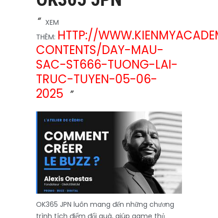
XEM
HTTP://WWW.KIENMYACADE
THÊM:
CONTENTS/DAY-MAU-
SAC-ST666-TUONG-LAI-
TRUC-TUYEN-05-06-
2025
OK365 JPN luôn mang đến những chương
trình tích điểm đổi quà, giúp game thủ