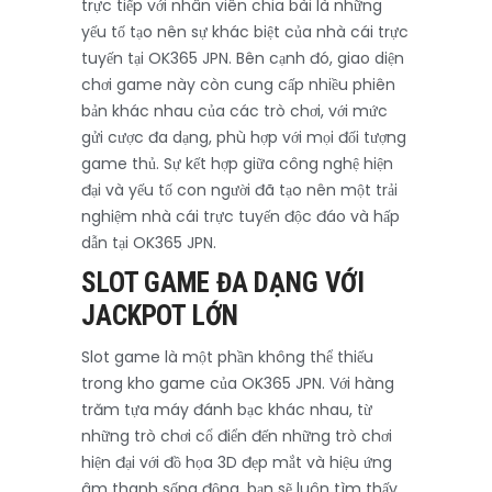
trực tiếp với nhân viên chia bài là những
yếu tố tạo nên sự khác biệt của nhà cái trực
tuyến tại OK365 JPN. Bên cạnh đó, giao diện
chơi game này còn cung cấp nhiều phiên
bản khác nhau của các trò chơi, với mức
gửi cược đa dạng, phù hợp với mọi đối tượng
game thủ. Sự kết hợp giữa công nghệ hiện
đại và yếu tố con người đã tạo nên một trải
nghiệm nhà cái trực tuyến độc đáo và hấp
dẫn tại OK365 JPN.
SLOT GAME ĐA DẠNG VỚI
JACKPOT LỚN
Slot game là một phần không thể thiếu
trong kho game của OK365 JPN. Với hàng
trăm tựa máy đánh bạc khác nhau, từ
những trò chơi cổ điển đến những trò chơi
hiện đại với đồ họa 3D đẹp mắt và hiệu ứng
âm thanh sống động, bạn sẽ luôn tìm thấy