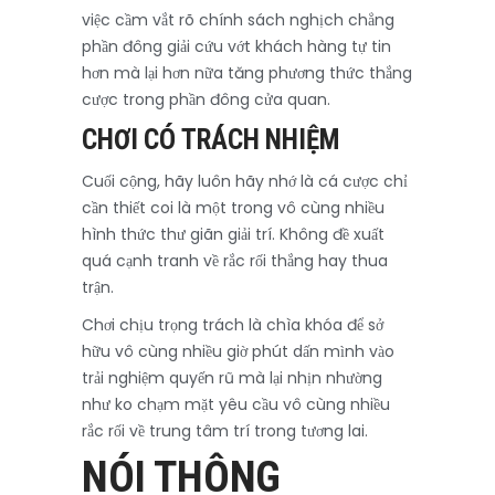
việc cầm vắt rõ chính sách nghịch chẳng
phần đông giải cứu vớt khách hàng tự tin
hơn mà lại hơn nữa tăng phương thức thắng
cược trong phần đông cửa quan.
CHƠI CÓ TRÁCH NHIỆM
Cuối cộng, hãy luôn hãy nhớ là cá cược chỉ
cần thiết coi là một trong vô cùng nhiều
hình thức thư giãn giải trí. Không đề xuất
quá cạnh tranh về rắc rối thắng hay thua
trận.
Chơi chịu trọng trách là chìa khóa để sở
hữu vô cùng nhiều giờ phút dấn mình vào
trải nghiệm quyến rũ mà lại nhịn nhường
như ko chạm mặt yêu cầu vô cùng nhiều
rắc rối về trung tâm trí trong tương lai.
NÓI THÔNG