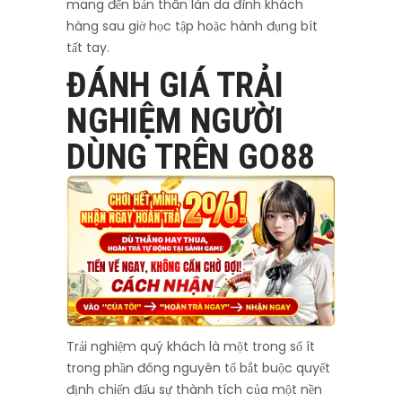
mang đến bản thân làn da đình khách
hàng sau giờ học tập hoặc hành đụng bít
tất tay.
ĐÁNH GIÁ TRẢI
NGHIỆM NGƯỜI
DÙNG TRÊN GO88
Trải nghiệm quý khách là một trong số ít
trong phần đông nguyên tố bắt buộc quyết
định chiến đấu sự thành tích của một nền