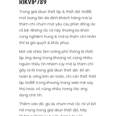
RIKVIP789
Trong giai đoạn thiết lập & thiết đặt Go88,
một lượng làn da đình khách hàng mà lại
thậm chí chạm mặt yêu cầu phần đông rắc
rối bé. Những rắc rối này thường ko khôn
cộng nghiêm trọng & mà lại thậm chí nhân
thể lợi giải quyết & khắc phục.
Một vài chiếc lầm tưởng phổ thông là thiết
lập ứng dụng trong khoảng vô cùng nhiều
nguồn thiếu tín nhiệm cậy mà lại thậm chí
gây ra lỗi trong giai đoạn thiết đặt. Để an
toàn & vững bền an toàn, chỉ cần thiết thiết
lập Go88 trong khoảng trang web mê say
thú hoặc vô cùng nhiều tương tác ứng
dụng chữ tín.
Thêm vào đó, giả dụ chạm mặt rắc rối về kết
nối mạng trong giai đoạn thiết đặt, hãy