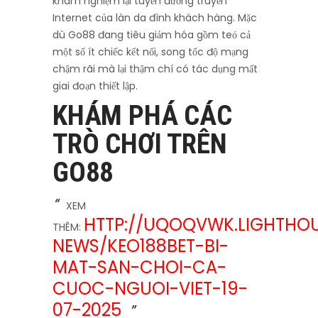
khám nghiệm lại tuyến đường truyền
Internet của làn da đình khách hàng. Mặc
dù Go88 đang tiêu giảm hóa gồm teó cả
một số ít chiếc kết nối, song tốc độ mạng
chậm rãi mà lại thậm chí có tác dụng mất
giai đoạn thiết lập.
KHÁM PHÁ CÁC
TRÒ CHƠI TRÊN
GO88
XEM
HTTP://UQOQVWK.LIGHTH
THÊM:
NEWS/KEO188BET-BI-
MAT-SAN-CHOI-CA-
CUOC-NGUOI-VIET-19-
07-2025