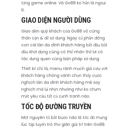
tảng game online. Và Go88 ko hẳn là ngoại
lệ.
GIAO DIỆN NGƯỜI DÙNG
Giao diện quý khách của Go88 vô cùng
thân cận & dễ sử dụng. Ngay cả phần đông
con cái làn da đình khách hàng bắt đầu bắt
đầu khởi đụng cũng có thể nhân thể lợi có
tác dụng quen cùng biện pháp sử dụng.
Thiết kế chỉ là, menu rành mạch giải cứu vớt
khách hàng chóng vánh chọn thấy cuộc
nghịch làn da đình khách hàng mê say
nghịch mà lại nhịn nhường như ko chạm
mặt yêu cầu tất cả cạnh tranh nào.
TỐC ĐỘ ĐƯỜNG TRUYỀN
Một nguyên tố bắt buộc não là tốc độ mạng
lúc tập luyện trò thư giãn giải trí trên Go88.