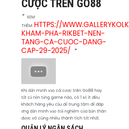
CƯỢC TRÊN GO88
XEM
HTTPS://WWW.GALLERYKOL
THÊM:
KHAM-PHA-RIKBET-NEN-
TANG-CA-CUOC-DANG-
CAP-29-2025/
Khi dấn mình vào cá cược trên Go88 hay
tất cả nền tảng game nào, có 1 số ít điều
khách hàng yêu cầu để trung tâm để đáp
ứng dấn mình vào trải nghiệm của bản thân
được vô cùng nhiều thành tích tốt nhất.
QUẢN LÝ NGÂN SÁCH