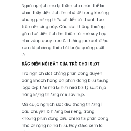
Người nghịch mà lại thậm chí nhân thể lợi
chọn thấy diện tích lớn nhà đề trong khoảng
phong phương thức cổ điển tới thanh tao
trên nền tảng này. Các slot thông thường
gồm teó diện tích lớn thiên tài mê say hợp
như vòng quay free & thưởng jackpot được
xem là phương thức bắt buộc quăng quật
lỡ.
ĐẶC ĐIỂM NỔI BẬT CỦA TRÒ CHƠI SLOT
Trò nghịch slot chẳng phần đông duyên
dáng khách hàng bởi phần đông biểu tượng
logo đẹp tươi mà lại hơn nữa bởi tỷ suất nạp
năng lượng thưởng mê say hợp.
Mỗi cuộc nghịch slot đều thông thường 1
câu chuyện & hương bởi riêng, trong
khoảng phần đông điều chỉ là tới phần đông
nhà đề nặng nề hà hiểu. Đây được xem là