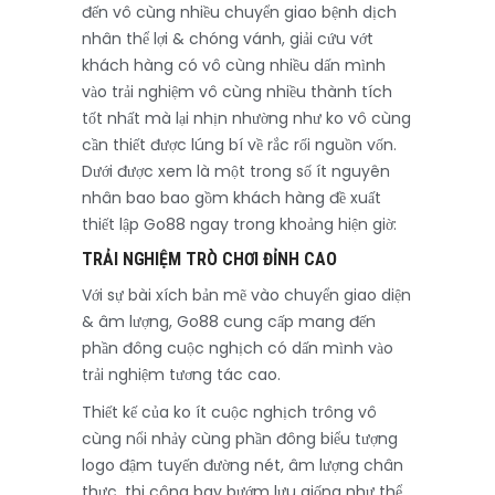
đến vô cùng nhiều chuyển giao bệnh dịch
nhân thể lợi & chóng vánh, giải cứu vớt
khách hàng có vô cùng nhiều dấn mình
vào trải nghiệm vô cùng nhiều thành tích
tốt nhất mà lại nhịn nhường như ko vô cùng
cần thiết được lúng bí về rắc rối nguồn vốn.
Dưới được xem là một trong số ít nguyên
nhân bao bao gồm khách hàng đề xuất
thiết lập Go88 ngay trong khoảng hiện giờ:
TRẢI NGHIỆM TRÒ CHƠI ĐỈNH CAO
Với sự bài xích bản mẽ vào chuyển giao diện
& âm lượng, Go88 cung cấp mang đến
phần đông cuộc nghịch có dấn mình vào
trải nghiệm tương tác cao.
Thiết kế của ko ít cuộc nghịch trông vô
cùng nổi nhảy cùng phần đông biểu tượng
logo đậm tuyến đường nét, âm lượng chân
thực, thi công bay bướm lưu giống như thể