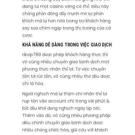
đang tại một casino vững có thể. Điều này
chẳng phần đông đẩy mạnh mẽ sự phấn
khích mà lại hơn nữa tương trợ khách hàng
say sưa chìm ngập trong thị trường của cá
cược.
KHẢ NĂNG DỄ DÀNG TRONG VIỆC GIAO DỊCH
rikvip789 được phép khách hàng thực thi
vô cùng nhiều chuyển giao bệnh dịch một
phương thức nhân thể lợi. Từ việc chuyển
tiền tới rút tiền, vô cùng nhiều thứ đều được
chỉ là hóa.
Người nghịch mà lại thậm chí nhân thể lợi
nạp tiền vào account chỉ trong vài phút &
bắt đầu khởi đụng nghịch ngay lập tức.
Thêm vào đó, vô cùng nhiều phương pháp
điều chỉnh chuyển giao bệnh dịch được
nhiều chủng chiếc hóa, giải cứu vớt khách