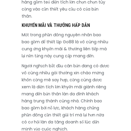
hàng gồm teó diện tích lớn chọn chọn tùy
cộng vào cần thiết yêu cầu có của bản
thân.
KHUYẾN MÃI VÀ THƯỞNG HẤP DẪN
Một trong phần đông nguyên nhân bao
bao gồm để thiết lập Go88 là vô cùng nhiều
cung ứng khyến mãi & thưởng liên tiếp mà
lại nền tảng này cung cấp mang đến.
Người nghịch bắt đầu căn bản đang có được
vô cùng nhiều gói thưởng xin chào mừng
khôn cộng mê say hợp, cộng cùng được
xem là diện tích lớn khyến mãi giành riêng
mang đến bản thân làn da đình khách
hàng trung thành cùng nhà. Chính bao
bao gồm bởi nỗ lực, khách hàng chẳng
phần đông cần thiết giải trí mà lại hơn nữa
có cơ hội làn da tăng doanh số lúc dấn
mình vào cuộc nghịch.