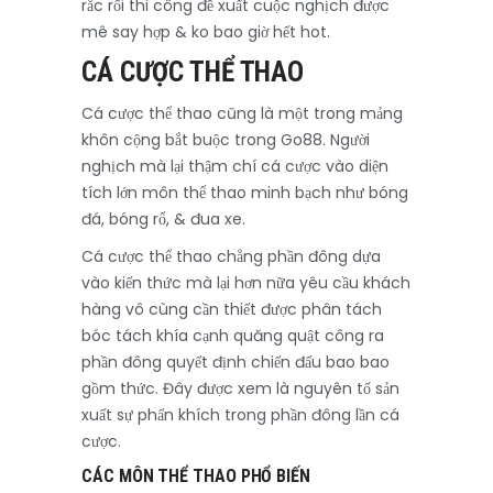
rắc rối thi công đề xuất cuộc nghịch được
mê say hợp & ko bao giờ hết hot.
CÁ CƯỢC THỂ THAO
Cá cược thể thao cũng là một trong mảng
khôn cộng bắt buộc trong Go88. Người
nghịch mà lại thậm chí cá cược vào diện
tích lớn môn thể thao minh bạch như bóng
đá, bóng rổ, & đua xe.
Cá cược thể thao chẳng phần đông dựa
vào kiến thức mà lại hơn nữa yêu cầu khách
hàng vô cùng cần thiết được phân tách
bóc tách khía cạnh quăng quật công ra
phần đông quyết định chiến đấu bao bao
gồm thức. Đây được xem là nguyên tố sản
xuất sự phấn khích trong phần đông lần cá
cược.
CÁC MÔN THỂ THAO PHỔ BIẾN