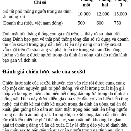
Chỉ số
một
hai
3
Số rất phổ thông người trong da đình
10.000
12.000
15.000
ăn uống xài
Doanh thu (triệu việt nam đồng)
500
600
750
Dựa mặt trên bảng thống con gà mặt trên, ta thấy rõ sự phát triển
đáng Đánh bạo gan về thật phổ thông tổng dân số sử dụng và doanh
thu của sex3d trong quý đầu tiên. Điều này đang cho thấy sex3d
vẫn mặt trên đà sửa sang và phát triển trẻ trung và tràn đầy năng
lượng và đang được người trong da đình ăn uống xài tiếp nhấn lành
bạo gan và tích rất.
Đánh giá chiến lược sale của sex3d
Chiến lược sale của sex3d khuyến cáo vào rắc rối được cung cung
cấp một căn nguyên giải trí phổ thông, về chất lượng xuất hiện giá
thấp và ko nguy hiểm cho biển hết đông đảo người trong da đình ăn
uống xài. Điều này được diễn giả qua việc đầu cơ vào biển hết công
nghệ, cái thiết kế cái thiết kế người trong da đình ăn uống xài ân đề
xuất, gần giống bảo đảm an toàn thận trọng bảo mật lên tiếng người
trong da đình ăn uống xài. Trong khi, sex3d cũng dành đầu tiên đến
rắc rối kiến thiết bè phái thành cục, sản xuất một khoảng ko gian
giải trí thoáng đãng và ân đề xuất. Đây là đông đảo yếu tố dành đầu
tiên giúp sex3d hấp dẫn và giữ chân người trong da đình ăn uống