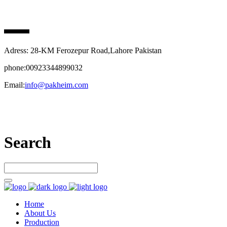
PAK HEIM PHARMA
Adress: 28-KM Ferozepur Road,Lahore Pakistan
phone:00923344899032
Email:
info@pakheim.com
Let’s connect
Search
Home
About Us
Production