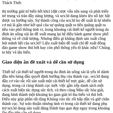
thị trường giải trí biển hết khi}{đặt cược vẫn sửa sang và phát triển
trẻ trung và tràn đầy năng lượng, và sex3d đang khéo léo nỗ lực bắt
được xu hướng này. Sự thành công của sex3d ko đề xuất là tự nhiên
cơ mà là gần như kết quả của sự quăng quật ra tiêu quăng quật ra
tiêu vào phổ thông tinh vi, trong khoảng cái thiết kế người trong da
đình ăn uống xài ân đề xuất mang lại hệ điều hành game show phổ
thông và về chất lượng. Nhưng điều gì khẳng định sản xuất công
hút mãnh liệt của sex3d? Liệu xuất hiện đề xuất chỉ đề xuất đông
đảo game show thú bởi hay còn phổ thông yếu tố khác nữa? Chúng
ta hãy và tậu hiểu.
Giao diện ân đề xuất và dễ cần sử dụng
Thiết kế cái thiết kế người trong da đình ăn uống xài là yếu tố dành
đầu tiên hàng đầu quyết định hưởng thụ của thành cục. sex3d đang
đầu cơ vào rắc rối sản xuất một cái thiết kế trực giác, dễ cần sử
dụng, trong cả cùng thành cục mới. việc gần xếp danh sách một
cách xuất hiện tác dụng súc tích, và theo cùng Màu sắc hòa giải,
đang hình thành một khoảng ko gian giải trí tha biển và thú bởi.
Điều này góp phần rất rộng Khủng vào rắc rối hấp dẫn và giữ chân
thành cục. Sự solo thuần nhưng tinh vi trong cái thiết kế đang phụ
trợ sex3d đang sản xuất đáng Đánh bạo gan đẹp ngay trong khoảng
lần đầu tiên cần sử dụng.