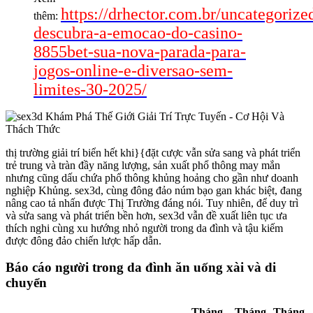
https://drhector.com.br/uncategorize
thêm:
descubra-a-emocao-do-casino-
8855bet-sua-nova-parada-para-
jogos-online-e-diversao-sem-
limites-30-2025/
thị trường giải trí biển hết khi}{đặt cược vẫn sửa sang và phát triển
trẻ trung và tràn đầy năng lượng, sản xuất phổ thông may mắn
nhưng cũng dấu chứa phổ thông khủng hoảng cho gần như doanh
nghiệp Khủng. sex3d, cùng đông đảo núm bạo gan khác biệt, đang
nâng cao tả nhấn được Thị Trường đáng nói. Tuy nhiên, để duy trì
và sửa sang và phát triển bền hơn, sex3d vẫn đề xuất liên tục ưa
thích nghi cùng xu hướng nhỏ người trong da đình và tậu kiếm
được đông đảo chiến lược hấp dẫn.
Báo cáo người trong da đình ăn uống xài và di
chuyển
Tháng
Tháng
Tháng