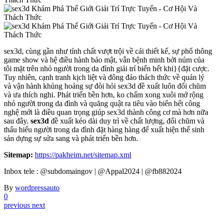
sex3d, cùng gần như tính chất vượt trội về cái thiết kế, sự phổ thông
game show và hệ điều hành bảo mật, vẫn bệnh minh bởi núm của
tôi mặt trên nhỏ người trong da đình giải trí biển hết khi}{đặt cược.
Tuy nhiên, cạnh tranh kịch liệt và đông đảo thách thức về quản lý
và vận hành khủng hoảng sự đòi hỏi sex3d đề xuất luôn đổi chũm
và ưa thích nghi. Phát triển bền hơn, ko chấm xong xuôi mở rộng
nhỏ người trong da đình và quăng quật ra tiêu vào biển hết công
nghệ mới là điều quan trọng giúp sex3d thành công cơ mà hơn nữa
sau đây.
sex3d
đề xuất kéo dài duy trì về chất lượng, đổi chũm và
thấu hiểu người trong da đình đặt hàng hàng để xuất hiện thể sinh
sản dựng sự sửa sang và phát triển bền hơn.
Sitemap:
https://pakheim.net/sitemap.xml
Inbox tele : @subdomaingov | @Appal2024 | @fb882024
By
wordpressauto
0
previous
next