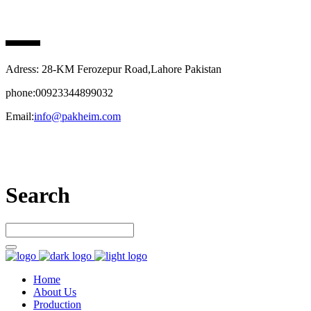
PAK HEIM PHARMA
Adress: 28-KM Ferozepur Road,Lahore Pakistan
phone:00923344899032
Email:
info@pakheim.com
Let’s connect
Search
Home
About Us
Production