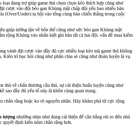
ều loại đang trợ giúp game thủ chọn chọn kèo thích hợp cũng như
đặt cược vào đội béo gan Khủng mật chấp đội yếu bao nhiêu bàn
Xỉu (Over/Under) tụ hội vào tổng cùng bàn chiến thắng trong cuộc
 cứu giúp tường tận về bốn thế cũng như sức béo gan Khủng mật
ẫm rộng Khủng vào nhân kiệt ghi bàn tất cả hai đội. vấn đề mua kiếm
óng vánh đặt cược vào đầy đủ cực nhiều loại kèo mà game thủ không
. Kiên trì học hỏi cũng như phân chia sẻ cũng như đoàn luyện là vụ
e thủ về chấn thương cầu thủ, sự cải thiện huấn luyện cũng như
 kề sao đầy đủ yếu tố này là khôn cùng quan trọng.
núm chắn rằng hoặc ko rõ nguyên nhân. Hãy khám phá từ cực rộng
h tượng
nhường nhịn như đang cải thiện để cân bằng rủi ro đến nhà
ức quyết định kiên núm chắn rằng hơn.