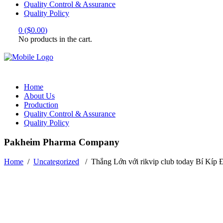
Quality Control & Assurance
Quality Policy
0
(
$
0.00
)
No products in the cart.
Home
About Us
Production
Quality Control & Assurance
Quality Policy
Pakheim Pharma Company
Home
/
Uncategorized
/
Thắng Lớn với rikvip club today Bí Kí