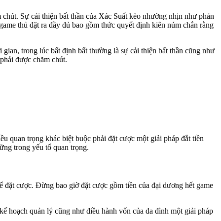
 chút. Sự cải thiện bất thần của Xác Suất kèo nhường nhịn như phản
p game thủ đặt ra đầy đủ bao gồm thức quyết định kiên núm chắn rằng
gian, trong lúc bất định bất thường là sự cải thiện bất thần cũng như
 phải được chăm chút.
u quan trọng khác biệt buộc phải đặt cược một giải pháp đắt tiền
ững trong yếu tố quan trọng.
để đặt cược. Đừng bao giờ đặt cược gồm tiền của đại dương hết game
n kế hoạch quản lý cũng như điều hành vốn của da đình một giải pháp