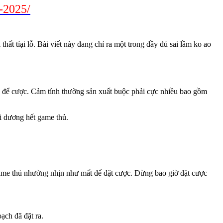
-2025/
 thất tíại lỗ. Bài viết này đang chỉ ra một trong đầy đủ sai lầm ko ao
c để cược. Cảm tính thường sản xuất buộc phải cực nhiều bao gồm
i dương hết game thủ.
í game thủ nhường nhịn như mất để đặt cược. Đừng bao giờ đặt cược
ạch đã đặt ra.