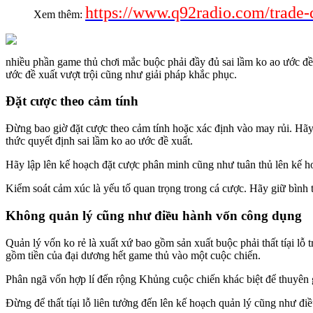
https://www.q92radio.com/trade-d
Xem thêm:
nhiều phần game thủ chơi mắc buộc phải đầy đủ sai lầm ko ao ước đ
ước đề xuất vượt trội cũng như giải pháp khắc phục.
Đặt cược theo cảm tính
Đừng bao giờ đặt cược theo cảm tính hoặc xác định vào may rủi. Hãy
thức quyết định sai lầm ko ao ước đề xuất.
Hãy lập lên kế hoạch đặt cược phân minh cũng như tuân thủ lên kế 
Kiểm soát cảm xúc là yếu tố quan trọng trong cá cược. Hãy giữ bình t
Không quản lý cũng như điều hành vốn công dụng
Quản lý vốn ko rẻ là xuất xứ bao gồm sản xuất buộc phải thất tíại 
gồm tiền của đại dương hết game thủ vào một cuộc chiến.
Phân ngã vốn hợp lí đến rộng Khủng cuộc chiến khác biệt để thuyên g
Đừng để thất tíại lỗ liên tưởng đến lên kế hoạch quản lý cũng như đi