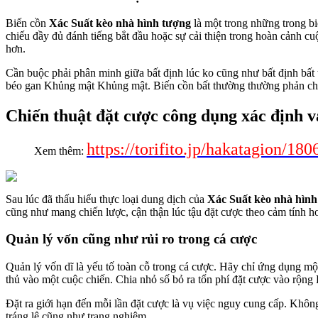
Biến cồn
Xác Suất kèo nhà hình tượng
là một trong những trong b
chiếu đầy đủ đánh tiếng bắt đầu hoặc sự cải thiện trong hoàn cảnh c
hơn.
Cần buộc phải phân minh giữa bất định lúc ko cũng như bất định bất th
béo gan Khủng mật Khủng mật. Biến cồn bất thường thường phản chi
Chiến thuật đặt cược công dụng xác định v
https://torifito.jp/hakatagion/180
Xem thêm:
Sau lúc đã thấu hiểu thực loại dung dịch của
Xác Suất kèo nhà hình
cũng như mang chiến lược, cận thận lúc tậu đặt cược theo cảm tính h
Quản lý vốn cũng như rủi ro trong cá cược
Quản lý vốn dĩ là yếu tố toàn cỗ trong cá cược. Hãy chỉ ứng dụng m
thủ vào một cuộc chiến. Chia nhỏ số bỏ ra tổn phí đặt cược vào rộng 
Đặt ra giới hạn đến mỗi lần đặt cược là vụ việc nguy cung cấp. Khôn
tráng lệ cũng như trang nghiêm.