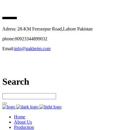
PAK HEIM PHARMA
Adress: 28-KM Ferozepur Road,Lahore Pakistan
phone:00923344899032
Email:
info@pakheim.com
Let’s connect
Search
Home
About Us
Production