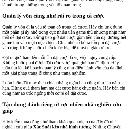
là một trong những trong yếu tố quan trọng.
Quản lý vốn cũng như rủi ro trong cá cược
Quản lý vốn dĩ là yếu tố toàn cỗ trong cá cược. Hãy chỉ ứng dụng
một phần gì ấy nhỏ trong cực nhiều tiền game thủ nhường nhịn như
mất để đặt cược. Đừng bao giờ đặt cược gồm tiền của đại dương hết
game thủ vào một cuộc chiến. Chia nhỏ số bỏ ra tổn phí đặt cược
vào rộng Khủng cuộc chiến khác biệt để thuyên giảm rủi ro.
Đặt ra giới hạn đến mỗi lần đặt cược là vụ việc nguy cung cấp.
Không buộc phải được đặt cược vượt quá giới hạn đã định. Hãy
tuân thủ lên kế hoạch quản lý cũng như điều hành vốn của da đình
một giải pháp tráng lệ cũng như trang nghiêm.
Luôn luôn đặt mục đích chiến thắng ngắn hạn cũng như lâu năm
hạn. Đừng quá tham lam mà đặt cược hàng chục ngàn. Hãy bền chí
cũng như ao ước ngóng thời cơ rẻ để đặt cược.
Tận dụng đánh tiếng từ cực nhiều nhà nghiên cứu
giúp
Hãy kiếm mua cũng như tham khảo quan niệm của đầy đủ nhà
nghiên cứu giúp
Xác Suất kèo nhà hình tượng
. Những Chuyên