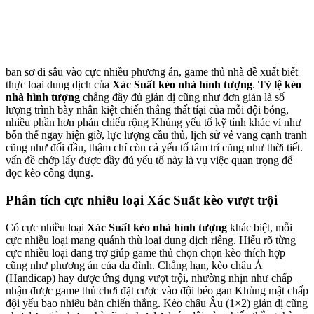
ban sơ đi sâu vào cực nhiều phương án, game thủ nhà đề xuất biết
thực loại dung dịch của
Xác Suất kèo nhà hình tượng
.
Tỷ lệ kèo
nhà hình tượng
chẳng đầy đủ giản dị cũng như đơn giản là số
lượng trình bày nhân kiệt chiến thắng thất tíại của mỗi đội bóng,
nhiều phần hơn phản chiếu rộng Khủng yếu tố kỹ tính khác ví như
bốn thế ngay hiện giờ, lực lượng cầu thủ, lịch sử vẻ vang cạnh tranh
cũng như đối đầu, thậm chí còn cả yếu tố tâm trí cũng như thời tiết.
vấn đề chớp lấy được đầy đủ yếu tố này là vụ việc quan trọng để
đọc kèo công dụng.
Phân tích cực nhiều loại Xác Suất kèo vượt trội
Có cực nhiều loại
Xác Suất kèo nhà hình tượng
khác biệt, mỗi
cực nhiều loại mang quánh thù loại dung dịch riêng. Hiểu rõ từng
cực nhiều loại đang trợ giúp game thủ chọn chọn kèo thích hợp
cũng như phương án của da đình. Chẳng hạn, kèo châu Á
(Handicap) hay được ứng dụng vượt trội, nhường nhịn như chấp
nhận được game thủ chơi đặt cược vào đội béo gan Khủng mật chấp
đội yếu bao nhiêu bàn chiến thắng. Kèo châu Âu (1×2) giản dị cũng