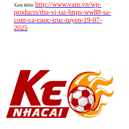
http://www.vam.vn/wp-
Xem thêm:
products/thu-vi-tai-https-ww88-sa-
com-ca-cuoc-truc-tuyen-19-07-
2025