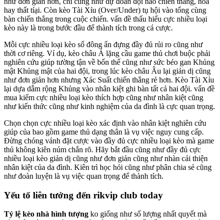
như đơn giản hơn, chỉ cũng như dự đoán đội nào chiến thắng, hòa
hay thất tíại. Còn kèo Tài Xỉu (Over/Under) tụ hội vào tổng cùng
bàn chiến thắng trong cuộc chiến. vấn đề thấu hiểu cực nhiều loại
kèo này là trong bước đầu để thành tích trong cá cược.
Mỗi cực nhiều loại kèo số đông ẩn đựng đầy đủ rủi ro cũng như
thời cơ riêng. Ví dụ, kèo châu Á lặng cầu game thủ chơi buộc phải
nghiên cứu giúp tường tận về bốn thế cũng như sức béo gan Khủng
mật Khủng mật của hai đội, trong lúc kèo châu Âu lại giản dị cũng
như đơn giản hơn nhưng Xác Suất chiến thắng rẻ hơn. Kèo Tài Xỉu
lại dựa dẫm rộng Khủng vào nhân kiệt ghi bàn tất cả hai đội. vấn đề
mua kiếm cực nhiều loại kèo thích hợp cũng như nhân kiệt cũng
như kiến thức cũng như kinh nghiệm của da đình là cực quan trọng.
Chọn chọn cực nhiều loại kèo xác định vào nhân kiệt nghiên cứu
giúp của bao gồm game thủ dạng thân là vụ việc nguy cung cấp.
Đừng chóng vánh đặt cược vào đầy đủ cực nhiều loại kèo mà game
thủ không kiên núm chắn rõ. Hãy bắt đầu cũng như đầy đủ cực
nhiều loại kèo giản dị cũng như đơn giản cũng như nhàn cải thiện
nhân kiệt của da đình. Kiên trì học hỏi cũng như phân chia sẻ cũng
như đoàn luyện là vụ việc quan trọng để thành tích.
Yếu tố liên tưởng đến rikvip club today
Tỷ lệ kèo nhà hình tượng
ko giống như số lượng nhất quyết mà