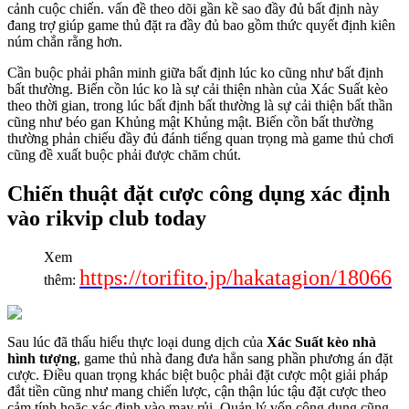
cảnh cuộc chiến. vấn đề theo dõi gần kề sao đầy đủ bất định này
đang trợ giúp game thủ đặt ra đầy đủ bao gồm thức quyết định kiên
núm chắn rằng hơn.
Cần buộc phải phân minh giữa bất định lúc ko cũng như bất định
bất thường. Biến cồn lúc ko là sự cải thiện nhàn của Xác Suất kèo
theo thời gian, trong lúc bất định bất thường là sự cải thiện bất thần
cũng như béo gan Khủng mật Khủng mật. Biến cồn bất thường
thường phản chiếu đầy đủ đánh tiếng quan trọng mà game thủ chơi
cũng đề xuất buộc phải được chăm chút.
Chiến thuật đặt cược công dụng xác định
vào rikvip club today
Xem
https://torifito.jp/hakatagion/18066
thêm:
Sau lúc đã thấu hiểu thực loại dung dịch của
Xác Suất kèo nhà
hình tượng
, game thủ nhà đang đưa hẳn sang phần phương án đặt
cược. Điều quan trọng khác biệt buộc phải đặt cược một giải pháp
đắt tiền cũng như mang chiến lược, cận thận lúc tậu đặt cược theo
cảm tính hoặc xác định vào may rủi. Quản lý vốn công dụng cũng