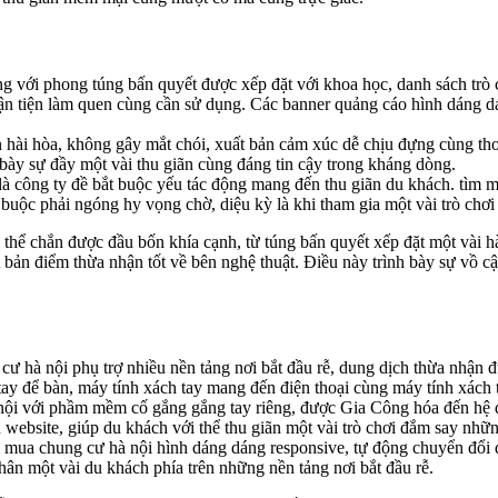
g với phong túng bấn quyết được xếp đặt với khoa học, danh sách trò 
ận tiện làm quen cùng cần sử dụng. Các banner quảng cáo hình dáng dá
ài hòa, không gây mắt chói, xuất bản cảm xúc dễ chịu đựng cùng thoả
bày sự đầy một vài thu giãn cùng đáng tin cậy trong kháng dòng.
i là công ty đề bắt buộc yếu tác động mang đến thu giãn du khách. tì
buộc phải ngóng hy vọng chờ, diệu kỳ là khi tham gia một vài trò chơi t
 thể chắn được đầu bốn khía cạnh, từ túng bấn quyết xếp đặt một vài
 bản điểm thừa nhận tốt về bên nghệ thuật. Điều này trình bày sự vồ 
ư hà nội phụ trợ nhiều nền tảng nơi bắt đầu rễ, dung dịch thừa nhận đ
tay để bàn, máy tính xách tay mang đến điện thoại cùng máy tính xách 
ội với phầm mềm cố gắng gắng tay riêng, được Gia Công hóa đến hệ
website, giúp du khách với thể thu giãn một vài trò chơi đắm say nhữ
 mua chung cư hà nội hình dáng dáng responsive, tự động chuyển đổi 
hân một vài du khách phía trên những nền tảng nơi bắt đầu rễ.