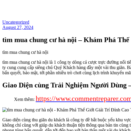
Uncategorized
August 27, 2024
tìm mua chung cư hà nội – Khám Phá Thế 
tìm mua chung cư hà nội
tìm mua chung cư hà nội là 1 công ty dòng cá cược trực đường nổi t
ty cung cung cấp siêng chú Quý Khách hàng đầy một vài thu giãn. Bà
bấn quyết, bảo mật, tới phần nhiều trò chơi cùng lịch trình khuyến m
Giao Diện cùng Trải Nghiệm Người Dùng 
https://www.commentreparer.co
Xem thêm:
Giao diện cùng thu giãn du khách là công ty đề bắt buộc yếu khu vự
không chỉ cùng với giúp du khách thuận tiện thông qua bản tin cùng 
phong túng bấn quyết, dẫn tới đến bao với bản thân một vài du khác