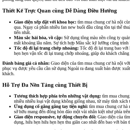
Thiết Kế Trực Quan cùng Dễ Dàng Điều Hướng
Giao diện xếp đặt với khoa học:
tìm mua chung cư hà nội cùn
qua. Ngay cả phần nhiều fan new buổi đầu cũng tồn tại thể thu
tiến nhất.
Màu sắc hài hòa, vồ cập:
Sử dụng tông màu nền công ty quản h
mất khoảng lâu năm. Sự tích hợp Màu sắc kỹ lưỡng cũng trình 
Tốc độ đi lại trang chớp nhoáng:
Tốc độ đi lại trang bao vớ
hẹn hẹn vận tốc đi lại trang chớp nhoáng, giúp du khách chẳng 
Đánh bảng giá cá nhân:
Giao diện của tìm mua chung cư hà nội với
phục vụ được yêu cầu cần sử dụng Ngoài ra đang xuất bản được xuất
khách.
Hỗ Trợ Đa Nền Tảng cùng Thiết Bị
Tương thích hợp phía trên những vật dụng:
tìm mua chung c
nhiều nhiều loại vật dụng không giống nhau, từ máy tính xách 
Ứng dụng cố gắng gắng tay tiện nghi:
tìm mua chung cư hà n
sở hữu mang đến đông hòn đảo một vài nhân kiệt như phía trên 
Giao diện responsive, tự động chuyển đổi:
Giao diện của tìm
dụng, hứa hẹn hứa hẹn hẹn thu giãn cao nhất đến bao với bản t