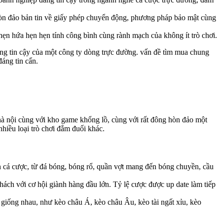
n đảo bản tin về giấy phép chuyển động, phương pháp bảo mật cùng
hẹn hứa hẹn hẹn tính công bình cùng rành mạch của không ít trò chơi.
ng tin cậy của một công ty dòng trực đường. vấn đề tìm mua chung
áng tin cẩn.
à nội cùng với kho game khổng lồ, cùng với rất đông hòn đảo một
nhiều loại trò chơi đắm đuối khác.
 cá cược, từ đá bóng, bóng rổ, quần vợt mang đến bóng chuyền, cầu
ch với cơ hội giành hàng đầu lớn. Tỷ lệ cược được up date làm tiếp
iống nhau, như kèo châu Á, kèo châu Âu, kèo tài ngất xỉu, kèo