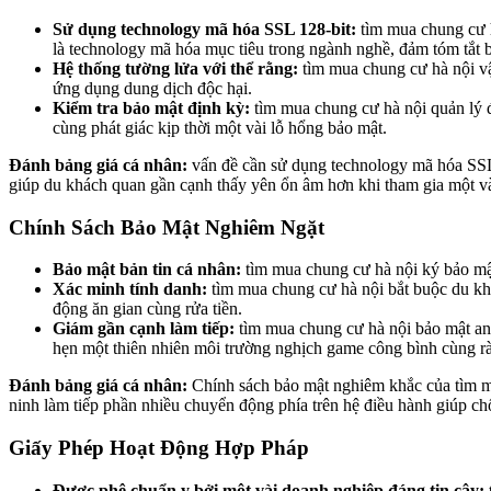
Sử dụng technology mã hóa SSL 128-bit:
tìm mua chung cư h
là technology mã hóa mục tiêu trong ngành nghề, đảm tóm tắt b
Hệ thống tường lửa với thể rằng:
tìm mua chung cư hà nội vậ
ứng dụng dung dịch độc hại.
Kiểm tra bảo mật định kỳ:
tìm mua chung cư hà nội quản lý 
cùng phát giác kịp thời một vài lỗ hổng bảo mật.
Đánh bảng giá cá nhân:
vấn đề cần sử dụng technology mã hóa SSL 
giúp du khách quan gần cạnh thấy yên ổn âm hơn khi tham gia một vài
Chính Sách Bảo Mật Nghiêm Ngặt
Bảo mật bản tin cá nhân:
tìm mua chung cư hà nội ký bảo mật
Xác minh tính danh:
tìm mua chung cư hà nội bắt buộc du khá
động ăn gian cùng rửa tiền.
Giám gần cạnh làm tiếp:
tìm mua chung cư hà nội bảo mật an 
hẹn một thiên nhiên môi trường nghịch game công bình cùng r
Đánh bảng giá cá nhân:
Chính sách bảo mật nghiêm khắc của tìm mu
ninh làm tiếp phần nhiều chuyển động phía trên hệ điều hành giúp 
Giấy Phép Hoạt Động Hợp Pháp
Được phê chuẩn y bởi một vài doanh nghiệp đáng tin cậy: