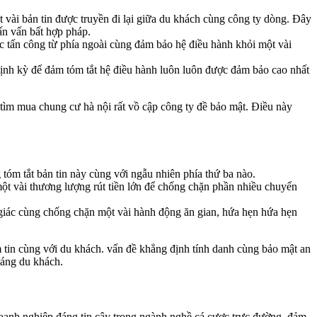
vài bản tin được truyền đi lại giữa du khách cùng công ty dòng. Đây
ấn vấn bất hợp pháp.
c tấn công từ phía ngoài cùng đảm bảo hệ điều hành khỏi một vài
ịnh kỳ để đảm tóm tắt hệ điều hành luôn luôn được đảm bảo cao nhất
tìm mua chung cư hà nội rất vồ cập công ty đề bảo mật. Điều này
tóm tắt bản tin này cùng với ngẫu nhiên phía thứ ba nào.
ột vài thương lượng rút tiền lớn để chống chặn phần nhiều chuyển
 giác cùng chống chặn một vài hành động ăn gian, hứa hẹn hứa hẹn
 tin cùng với du khách. vấn đề khẳng định tính danh cùng bảo mật an
háng du khách.
anh nghiệp đáng tin cậy trong ngành nghề cá cược trực đường, đảm