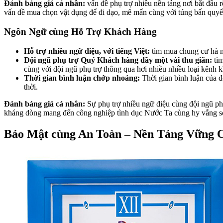
Đánh bảng giá cá nhân:
vấn đề phụ trợ nhiều nền tảng nơi bắt đầu 
vấn đề mua chọn vật dụng để đi dạo, mê mẩn cùng với túng bấn quyết
Ngôn Ngữ cùng Hỗ Trợ Khách Hàng
Hỗ trợ nhiều ngữ điệu, với tiếng Việt:
tìm mua chung cư hà nộ
Đội ngũ phụ trợ Quý Khách hàng đầy một vài thu giãn:
tìm
cùng với đội ngũ phụ trợ thông qua hơi nhiều nhiều loại kênh k
Thời gian bình luận chớp nhoáng:
Thời gian bình luận của đ
thời.
Đánh bảng giá cá nhân:
Sự phụ trợ nhiều ngữ điệu cùng đội ngũ phụ
kháng dòng mang đến công nghiệp tình dục Nước Ta cùng hy vẳng sở h
Bảo Mật cùng An Toàn – Nền Tảng Vững C