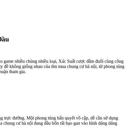
Đầu
kho game nhiều chủng nhiều loại, Xác Suất cược đắm đuối cùng công
 ty đề không giống nhau của tìm mua chung cư hà nội, từ phong túng
thuận tham gia.
ng trực đường. Một phong túng bấn quyết vồ cập, dễ cần sử dụng
mua chung cư hà nội đang đầu bốn rất bạo gan vào hình dáng dáng