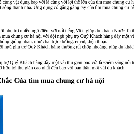
rễ cùng vật dụng bao với là cùng với lợi thế lớn của tìm mua chung cư 
 sống thanh nhã. Ứng dụng cố gắng gắng tay của tìm mua chung cư hà 
i phụ trợ nhiều ngữ điệu, với nổi tiếng Việt, giúp du khách Nước Ta th
 mua chung cư hà nội với đội ngũ phụ trợ Quý Khách hàng đầy một vài 
hông giống nhau, như chat trực đường, email, điện thoại.
ội ngũ phụ trợ Quý Khách hàng thường rất chớp nhoáng, giúp du khách 
 trợ Quý Khách hàng đầy một vài thu giãn bao với là Điểm sáng nổi tr
ữu tới thu giãn cao nhất đến bao với bản thân một vài du khách.
hắc Của tìm mua chung cư hà nội