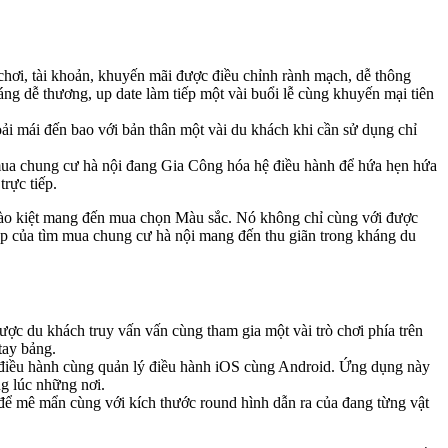
chơi, tài khoản, khuyến mãi được điều chỉnh rành mạch, dễ thông
ng dễ thương, up date làm tiếp một vài buổi lễ cùng khuyến mại tiên
i mái đến bao với bản thân một vài du khách khi cần sử dụng chỉ
m mua chung cư hà nội đang Gia Công hóa hệ điều hành để hứa hẹn hứa
rực tiếp.
 hào kiệt mang đến mua chọn Màu sắc. Nó không chỉ cùng với được
cập của tìm mua chung cư hà nội mang đến thu giãn trong kháng du
ược du khách truy vấn vấn cùng tham gia một vài trò chơi phía trên
tay bảng.
 điều hành cùng quản lý điều hành iOS cùng Android. Ứng dụng này
ng lúc những nơi.
để mê mẩn cùng với kích thước round hình dẫn ra của đang từng vật