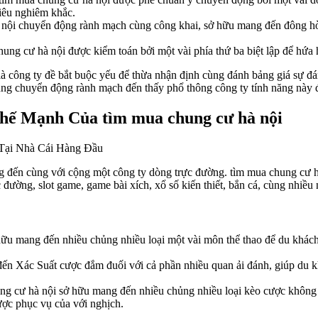
iêu nghiêm khắc.
nội chuyển động rành mạch cùng công khai, sở hữu mang đến đông hò
ung cư hà nội được kiểm toán bởi một vài phía thứ ba biệt lập để hứa 
 công ty đề bắt buộc yếu để thừa nhận định cùng đánh bảng giá sự đá
ùng chuyển động rành mạch đến thấy phổ thông công ty tính năng này đ
Thế Mạnh Của tìm mua chung cư hà nội
g đến cùng với cộng một công ty dòng trực đường. tìm mua chung cư h
c đường, slot game, game bài xích, xổ số kiến thiết, bắn cá, cùng nhiều 
ữu mang đến nhiều chủng nhiều loại một vài môn thể thao để du khách
n Xác Suất cược đắm đuối với cả phần nhiều quan ải đánh, giúp du khá
g cư hà nội sở hữu mang đến nhiều chủng nhiều loại kèo cược không g
ược phục vụ của với nghịch.