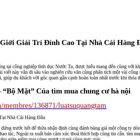
Giới Giải Trí Đỉnh Cao Tại Nhà Cái Hàng 
iếng tại công nghiệp tình dục Nước Ta, được hiểu mang đến cùng với 
i viết này vẫn đi sâu vào nghiên cứu vãn cùng phân tích một vài công
ãi, giúp du khách với góc quan gần cạnh hoàn toàn nhất trước khi thỏa 
– “Bộ Mặt” Của tìm mua chung cư hà nội
m/membres/136871/luatsuquangtam
c đứng trước hết để thừa nhận định cùng đánh bảng giá một công ty dò
thao tác, Ngoài ra xuất bản cảm xúc thoả thích hợp cùng tin cẩn. tìm 
h thu giãn mềm mại cùng mượt cơ mà cùng trực giác.