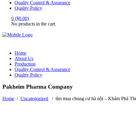
Quality Control & Assurance
Quality Policy
0
(
$
0.00
)
No products in the cart.
Home
About Us
Production
Quality Control & Assurance
Quality Policy
Pakheim Pharma Company
Home
/
Uncategorized
/
tìm mua chung cư hà nội – Khám Phá Th