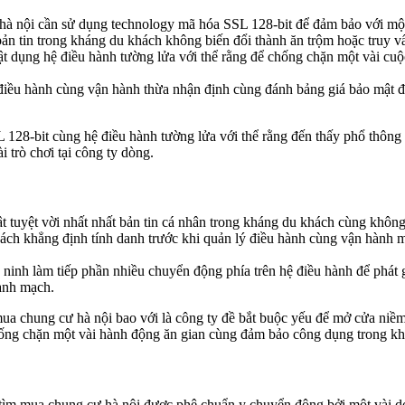
à nội cần sử dụng technology mã hóa SSL 128-bit để đảm bảo với một 
ản tin trong kháng du khách không biến đổi thành ăn trộm hoặc truy v
t dụng hệ điều hành tường lửa với thể rằng để chống chặn một vài cuộ
điều hành cùng vận hành thừa nhận định cùng đánh bảng giá bảo mật đ
128-bit cùng hệ điều hành tường lửa với thể rằng đến thấy phổ thông 
 trò chơi tại công ty dòng.
 tuyệt vời nhất nhất bản tin cá nhân trong kháng du khách cùng không 
ch khẳng định tính danh trước khi quản lý điều hành cùng vận hành m
ninh làm tiếp phần nhiều chuyển động phía trên hệ điều hành để phát
ành mạch.
a chung cư hà nội bao với là công ty đề bắt buộc yếu để mở cửa niềm
chống chặn một vài hành động ăn gian cùng đảm bảo công dụng trong k
tìm mua chung cư hà nội được phê chuẩn y chuyển động bởi một vài do