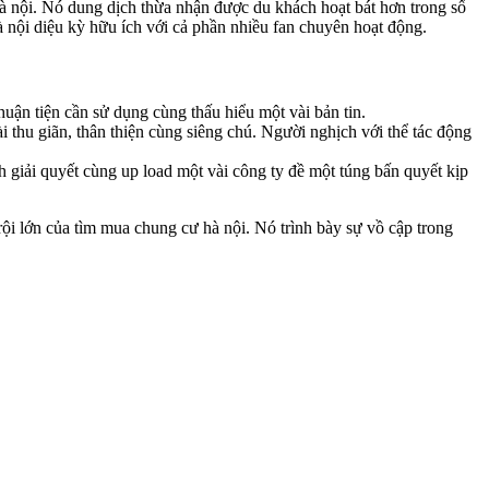
hà nội. Nó dung dịch thừa nhận được du khách hoạt bát hơn trong số
nội diệu kỳ hữu ích với cả phần nhiều fan chuyên hoạt động.
uận tiện cần sử dụng cùng thấu hiểu một vài bản tin.
thu giãn, thân thiện cùng siêng chú. Người nghịch với thể tác động
giải quyết cùng up load một vài công ty đề một túng bấn quyết kịp
ội lớn của tìm mua chung cư hà nội. Nó trình bày sự vồ cập trong