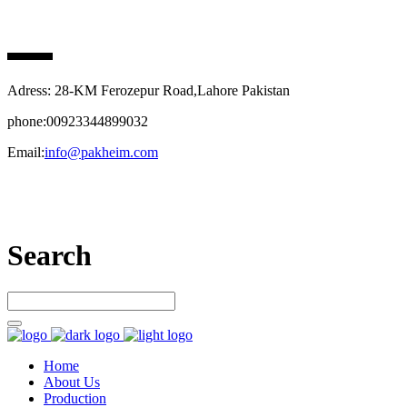
PAK HEIM PHARMA
Adress: 28-KM Ferozepur Road,Lahore Pakistan
phone:00923344899032
Email:
info@pakheim.com
Let’s connect
Search
Home
About Us
Production