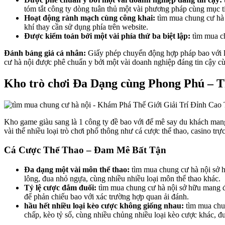
tóm tắt công ty dòng tuân thủ một vài phương pháp cùng mục t
Hoạt động rành mạch cùng công khai:
tìm mua chung cư hà 
khí thay cần sử dụng phía trên website.
Được kiểm toán bởi một vài phía thứ ba biệt lập:
tìm mua ch
Đánh bảng giá cá nhân:
Giấy phép chuyển động hợp pháp bao với là
cư hà nội được phê chuẩn y bởi một vài doanh nghiệp đáng tin cậy c
Kho trò chơi Đa Dạng cùng Phong Phú – 
Kho game giàu sang là 1 công ty đề bao với để mê say du khách man
vài thể nhiều loại trò chơi phổ thông như cá cược thể thao, casino trự
Cá Cược Thể Thao – Đam Mê Bất Tận
Đa dạng một vài môn thể thao:
tìm mua chung cư hà nội sở h
lông, đua nhỏ ngựa, cùng nhiều nhiều loại môn thể thao khác.
Tỷ lệ cược đắm đuối:
tìm mua chung cư hà nội sở hữu mang đế
để phản chiếu bao với xác trường hợp quan ải đánh.
hầu hết nhiều loại kèo cược không giống nhau:
tìm mua chun
chấp, kèo tỷ số, cùng nhiều chủng nhiều loại kèo cược khác, đ