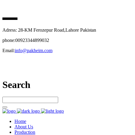
PAK HEIM PHARMA
Adress: 28-KM Ferozepur Road,Lahore Pakistan
phone:00923344899032
Email:
info@pakheim.com
Let’s connect
Search
Home
About Us
Production