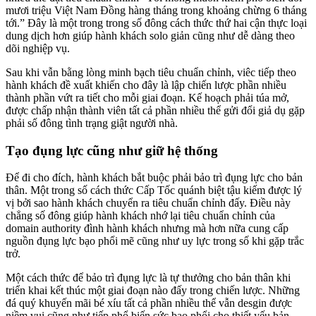
mươi triệu Việt Nam Đồng hàng tháng trong khoảng chừng 6 tháng
tới.” Đây là một trong trong số đông cách thức thứ hai cận thực loại
dung dịch hơn giúp hành khách solo giản cũng như dễ dàng theo
dõi nghiệp vụ.
Sau khi vẫn bằng lòng minh bạch tiêu chuẩn chỉnh, viêc tiếp theo
hành khách đề xuất khiến cho đây là lập chiến lược phần nhiều
thành phần vứt ra tiết cho mỗi giai đoạn. Kế hoạch phải túa mở,
được chấp nhận thành viên tất cả phần nhiều thể gửi đổi giả dụ gặp
phải số đông tình trạng giật người nhà.
Tạo đụng lực cũng như giữ hệ thống
Để đi cho đích, hành khách bắt buộc phải bảo trì đụng lực cho bản
thân. Một trong số cách thức Cấp Tốc quánh biệt tậu kiếm được lý
vị bởi sao hành khách chuyển ra tiêu chuẩn chỉnh đấy. Điều này
chẳng số đông giúp hành khách nhớ lại tiêu chuẩn chỉnh của
domain authority đình hành khách nhưng mà hơn nữa cung cấp
nguồn đụng lực bạo phổi mẽ cũng như uy lực trong số khi gặp trắc
trở.
Một cách thức để bảo trì đụng lực là tự thưởng cho bản thân khi
triển khai kết thúc một giai đoạn nào đấy trong chiến lược. Những
đá quý khuyến mãi bé xíu tất cả phần nhiều thể vẫn desgin được
niềm vui cũng như tiếp phổ biến sức bạo phổi cho thiết yếu bản