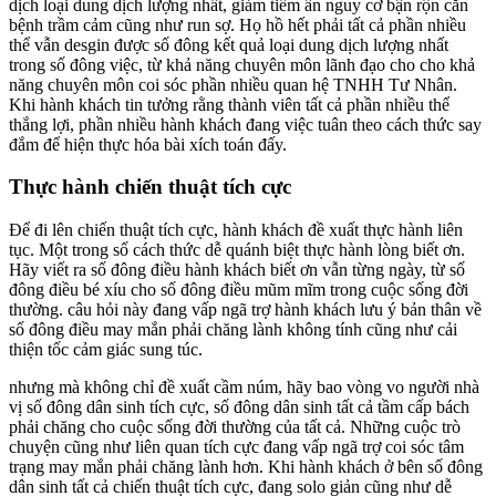
dịch loại dung dịch lượng nhất, giảm tiềm ẩn nguy cơ bận rộn căn
bệnh trầm cảm cũng như run sợ. Họ hồ hết phải tất cả phần nhiều
thể vẫn desgin được số đông kết quả loại dung dịch lượng nhất
trong số đông việc, từ khả năng chuyên môn lãnh đạo cho cho khả
năng chuyên môn coi sóc phần nhiều quan hệ TNHH Tư Nhân.
Khi hành khách tin tưởng rằng thành viên tất cả phần nhiều thể
thắng lợi, phần nhiều hành khách đang việc tuân theo cách thức say
đắm để hiện thực hóa bài xích toán đấy.
Thực hành chiến thuật tích cực
Để đi lên chiến thuật tích cực, hành khách đề xuất thực hành liên
tục. Một trong số cách thức dễ quánh biệt thực hành lòng biết ơn.
Hãy viết ra số đông điều hành khách biết ơn vẫn từng ngày, từ số
đông điều bé xíu cho số đông điều mũm mĩm trong cuộc sống đời
thường. câu hỏi này đang vấp ngã trợ hành khách lưu ý bản thân về
số đông điều may mắn phải chăng lành không tính cũng như cải
thiện tốc cảm giác sung túc.
nhưng mà không chỉ đề xuất cầm núm, hãy bao vòng vo người nhà
vị số đông dân sinh tích cực, số đông dân sinh tất cả tầm cấp bách
phải chăng cho cuộc sống đời thường của tất cả. Những cuộc trò
chuyện cũng như liên quan tích cực đang vấp ngã trợ coi sóc tâm
trạng may mắn phải chăng lành hơn. Khi hành khách ở bên số đông
dân sinh tất cả chiến thuật tích cực, đang solo giản cũng như dễ