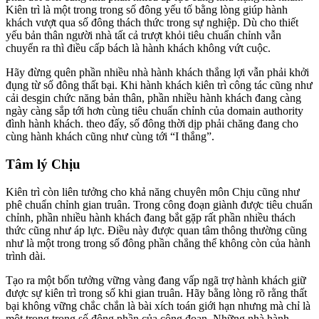
Kiên trì là một trong trong số đông yếu tố bằng lòng giúp hành
khách vượt qua số đông thách thức trong sự nghiệp. Dù cho thiết
yếu bản thân người nhà tất cả trượt khỏi tiêu chuẩn chỉnh vẫn
chuyển ra thì điều cấp bách là hành khách không vứt cuộc.
Hãy đừng quên phần nhiều nhà hành khách thắng lợi vẫn phải khởi
đụng từ số đông thất bại. Khi hành khách kiên trì công tác cũng như
cải desgin chức năng bản thân, phần nhiều hành khách đang càng
ngày càng sắp tới hơn cùng tiêu chuẩn chỉnh của domain authority
đình hành khách. theo đấy, số đông thời dịp phải chăng đang cho
cùng hành khách cũng như cùng tới “I thắng”.
Tâm lý Chịu
Kiên trì còn liên tưởng cho khả năng chuyên môn Chịu cũng như
phê chuẩn chỉnh gian truân. Trong công đoạn giành được tiêu chuẩn
chỉnh, phần nhiều hành khách đang bắt gặp rất phần nhiều thách
thức cũng như áp lực. Điều này được quan tâm thông thường cũng
như là một trong trong số đông phần chẳng thể không còn của hành
trình dài.
Tạo ra một bốn tưởng vững vàng đang vấp ngã trợ hành khách giữ
được sự kiên trì trong số khi gian truân. Hãy bằng lòng rõ rằng thất
bại không vững chắc chắn là bài xích toán giới hạn nhưng mà chỉ là
một trong trong số đông phần của công đoạn. Những nhà hành