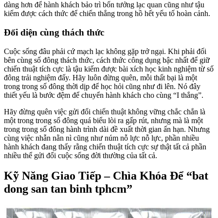
dàng hơn để hành khách bảo trì bốn tưởng lạc quan cũng như tậu
kiếm được cách thức để chiến thắng trong hồ hết yếu tố hoàn cảnh.
Đối diện cùng thách thức
Cuộc sống đâu phải cứ mạch lạc không gặp trở ngại. Khi phải đối
bên cùng số đông thách thức, cách thức công dụng bậc nhất để giữ
chiến thuật tích cực là tậu kiếm được bài xích học kinh nghiệm từ số
đông trải nghiệm đấy. Hãy luôn đừng quên, mỗi thất bại là một
trong trong số đông thời dịp để học hỏi cũng như đi lên. Nó đây
thiết yếu là bước đệm để chuyển hành khách cho cùng “I thắng”.
Hãy đừng quên việc gửi đổi chiến thuật không vững chắc chắn là
một trong trong số đông quá biểu lòi ra gấp rút, nhưng mà là một
trong trong số đông hành trình dài đề xuất thời gian ấn hạn. Nhưng
cùng việc nhẫn nằn nì cũng như núm nỗ lực nỗ lực, phần nhiều
hành khách đang thấy rằng chiến thuật tích cực sự thật tất cả phần
nhiều thể gửi đổi cuộc sống đời thường của tất cả.
Kỹ Năng Giao Tiếp – Chìa Khóa Để “bat
dong san tan binh tphcm”