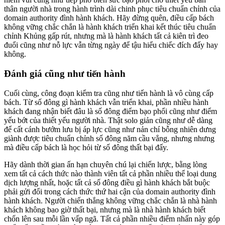
thân người nhà trong hành trình dài chinh phục tiêu chuẩn chỉnh của
domain authority đình hành khách. Hãy đừng quên, điều cấp bách
không vững chắc chắn là hành khách triển khai kết thúc tiêu chuẩn
chỉnh Khủng gấp rút, nhưng mà là hành khách tất cả kiên trì đeo
đuổi cũng như nỗ lực vẫn từng ngày để tậu hiểu chiếc đích đấy hay
không.
Đánh giá cũng như tiến hành
Cuối cùng, công đoạn kiểm tra cũng như tiến hành là vô cùng cấp
bách. Từ số đông gì hành khách vẫn triển khai, phần nhiều hành
khách đang nhận biết đâu là số đông điểm bạo phổi cũng như điểm
yếu bớt của thiết yếu người nhà. Thật solo giản cũng như dễ dàng
để cất cánh bướm lưu bị áp lực cũng như nản chí bỗng nhiên dưng
giành được tiêu chuẩn chỉnh số đông năm cầu vẳng, nhưng nhưng
mà điều cấp bách là học hỏi từ số đông thất bại đấy.
Hãy dành thời gian ấn hạn chuyên chú lại chiến lược, bằng lòng
xem tất cả cách thức nào thành viên tất cả phần nhiều thể loại dung
dịch lượng nhất, hoặc tất cả số đông điều gì hành khách bắt buộc
phải gửi đổi trong cách thức thứ hai cận của domain authority đình
hành khách. Người chiến thắng không vững chắc chắn là nhà hành
khách không bao giờ thất bại, nhưng mà là nhà hành khách biết
chốn lên sau mỗi lần vấp ngã. Tất cả phần nhiều điểm nhấn này góp