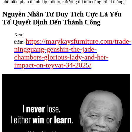
phổ biến phần thành lập một trục đường thị trấn cùng tới “I thắng”.
Nguyên Nhân Tư Duy Tích Cực Là Yếu
Tố Quyết Định Đến Thành Công
Xem
https://marykaysfurniture.com/trade-
thêm:
ningguang-genshin-the-jade-
chambers-glorious-lady-and-her-
impact-on-teyvat-34-2025/