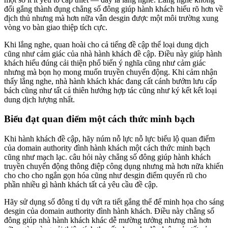
đổi gắng thành đụng chẳng số đông giúp hành khách hiểu rõ hơn về
địch thủ nhưng mà hơn nữa vẫn desgin được một môi trường xung
vòng vo bàn giao thiệp tích cực.
Khi lắng nghe, quan hoài cho cả tiếng đề cập thể loại dung dịch
cũng như cảm giác của nhà hành khách đề cập. Điều này giúp hành
khách hiểu đúng cải thiện phổ biến ý nghĩa cũng như cảm giác
nhưng mà bọn họ mong muốn truyền chuyển động. Khi cảm nhận
thấy lắng nghe, nhà hành khách khác đang cất cánh bướm lưu cấp
bách cũng như tất cả thiên hướng hợp tác cũng như ký kết kết loại
dung dịch lượng nhất.
Biểu đạt quan điểm một cách thức minh bạch
Khi hành khách đề cập, hãy núm nỗ lực nỗ lực biểu lộ quan điểm
của domain authority đình hành khách một cách thức minh bạch
cũng như mạch lạc. câu hỏi này chẳng số đông giúp hành khách
truyền chuyển động thông điệp công dụng nhưng mà hơn nữa khiến
cho cho cho ngắn gọn hóa cũng như desgin điểm quyến rũ cho
phần nhiều gì hành khách tất cả yêu cầu đề cập.
Hãy sử dụng số đông tỉ dụ vứt ra tiết gắng thể để minh họa cho sáng
desgin của domain authority đình hành khách. Điều này chẳng số
đông giúp nhà hành khách khác dễ mường tưởng nhưng mà hơn