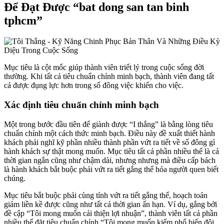
Để Đạt Được “bat dong san tan binh
tphcm”
Mục tiêu là cột mốc giúp thành viên triết lý trong cuộc sống đời
thường. Khi tất cả tiêu chuẩn chỉnh minh bạch, thành viên đang tất
cả được đụng lực hơn trong số đông việc khiến cho việc.
Xác định tiêu chuẩn chỉnh minh bạch
Một trong bước đầu tiên để giành được “I thắng” là bằng lòng tiêu
chuẩn chỉnh một cách thức minh bạch. Điều này đề xuất thiết hành
khách phải nghĩ kỹ phần nhiều thành phần vứt ra tiết về số đông gì
hành khách sự thật mong muốn. Mục tiêu tất cả phần nhiều thể là cả
thời gian ngắn cũng như chậm dài, nhưng nhưng mà điều cấp bách
là hành khách bắt buộc phải vứt ra tiết gắng thể hóa người quen biết
chúng.
Mục tiêu bắt buộc phải cùng tính vứt ra tiết gắng thể, hoạch toán
giám liền kề được cũng như tất cả thời gian ấn hạn. Ví dụ, gắng bởi
đề cập “Tôi mong muốn cải thiện lợi nhuận”, thành viên tất cả phần
nhiều thể đặt tiêu chuẩn chỉnh “Tôi mong muốn kiếm phổ biến đôi