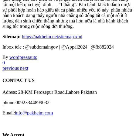
tới một kết quả tuyệt đỉnh — “I thắng”. Khi hành khách dành được
sự phối hợp hoàn hảo giữa tất cả phần nhiều yếu tố này, phần nhiều
hành khách đang thấy người nhà chẳng số đông tất cả một số ít ít
lượng dân sinh chiến thắng nhưng mà hơn nữa là nhà hành khách
sung túc trong cuộc sống đời thường.
Sitemap:
https://pakheim.net/sitemap.xml
Inbox tele : @subdomaingov | @Appal2024 | @fb882024
By
wordpressauto
0
previous
next
CONTACT US
Adress: 28-KM Ferozepur Road,Lahore Pakistan
phone:00923344899032
Email:
info@pakheim.com
We Accept