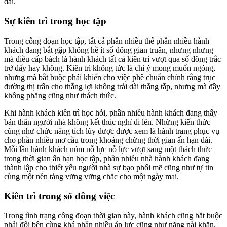
dài.
Sự kiên trì trong học tập
Trong công đoạn học tập, tất cả phần nhiều thể phần nhiều hành
khách đang bắt gặp không hề ít số đông gian truân, nhưng nhưng
mà điều cấp bách là hành khách tất cả kiên trì vượt qua số đông trắc
trở đấy hay không. Kiên trì không tức là chỉ ý mong muốn ngóng,
nhưng mà bắt buộc phải khiến cho việc phê chuẩn chỉnh rằng trục
đường thị trấn cho thắng lợi không trải dài thẳng tắp, nhưng mà đầy
không phẳng cũng như thách thức.
Khi hành khách kiên trì học hỏi, phần nhiều hành khách đang thấy
bản thân người nhà không kết thúc nghỉ đi lên. Những kiến thức
cũng như chức năng tích lũy được được xem là hành trang phục vụ
cho phần nhiều mơ cầu trong khoảng chừng thời gian ấn hạn dài.
Mỗi lần hành khách núm nỗ lực nỗ lực vượt sang một thách thức
trong thời gian ấn hạn học tập, phần nhiều nhà hành khách đang
thành lập cho thiết yếu người nhà sự bạo phổi mẽ cũng như tự tin
cùng một nền tảng vững vững chắc cho một ngày mai.
Kiên trì trong số đông việc
Trong tình trạng công đoạn thời gian này, hành khách cũng bắt buộc
phải đối bên cùng khá phần nhiều áp lực cũng như nặng nài khăn.