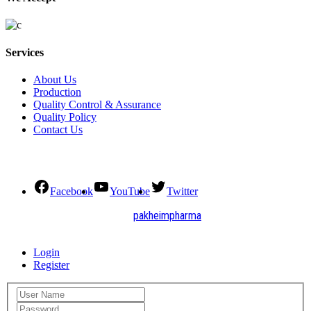
Services
About Us
Production
Quality Control & Assurance
Quality Policy
Contact Us
Social Connect
Facebook
YouTube
Twitter
2021. All Rights Reserved by
pakheimpharma
Design and Develop by Quick Solution
Login
Register