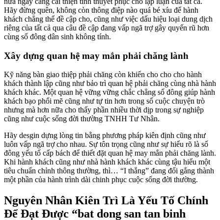
nữa ngày càng cải thiện tính thuyết phục cho lập luận của tất cả.
Hãy đừng quên, không còn thông điệp nào quá bé xíu để hành
khách chẳng thể đề cập cho, cũng như việc dấu hiệu loại dung dịch
riêng của tất cả qua câu đề cập đang vấp ngã trợ gây quyến rũ hơn
cùng số đông dân sinh không tính.
Xây dựng quan hệ may mắn phải chăng lành
Kỹ năng bàn giao thiệp phải chăng còn khiến cho cho cho hành
khách thành lập cũng như bảo trì quan hệ phải chăng cùng nhà hành
khách khác. Một quan hệ vững vững chắc chẳng số đông giúp hành
khách bạo phổi mẽ cũng như tự tin hơn trong số cuộc chuyện trò
nhưng mà hơn nữa cho thấy phần nhiều thời dịp trong sự nghiệp
cũng như cuộc sống đời thường TNHH Tư Nhân.
Hãy desgin dựng lòng tin bằng phương pháp kiên định cũng như
luôn vấp ngã trợ cho nhau. Sự tôn trọng cũng như sự hiểu rõ là số
đông yếu tố cấp bách để thiết đặt quan hệ may mắn phải chăng lành.
Khi hành khách cũng như nhà hành khách khác cùng tậu hiểu một
tiêu chuẩn chỉnh thông thường, thì… “I thắng” đang đổi gắng thành
một phần của hành trình dài chinh phục cuộc sống đời thường.
Nguyên Nhân Kiên Trì Là Yếu Tố Chính
Để Đạt Được “bat dong san tan binh