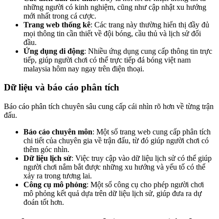
những người có kinh nghiệm, cũng như cập nhật xu hướng
mới nhất trong cá cược.
Trang web thống kê
: Các trang này thường hiển thị đầy đủ
mọi thông tin cần thiết về đội bóng, cầu thủ và lịch sử đối
đầu.
Ứng dụng di động
: Nhiều ứng dụng cung cấp thông tin trực
tiếp, giúp người chơi có thể trực tiếp đá bóng việt nam
malaysia hôm nay ngay trên điện thoại.
Dữ liệu và báo cáo phân tích
Báo cáo phân tích chuyên sâu cung cấp cái nhìn rõ hơn về từng trận
đấu.
Báo cáo chuyên môn
: Một số trang web cung cấp phân tích
chi tiết của chuyên gia về trận đấu, từ đó giúp người chơi có
thêm góc nhìn.
Dữ liệu lịch sử
: Việc truy cập vào dữ liệu lịch sử có thể giúp
người chơi nắm bắt được những xu hướng và yếu tố có thể
xảy ra trong tương lai.
Công cụ mô phỏng
: Một số công cụ cho phép người chơi
mô phỏng kết quả dựa trên dữ liệu lịch sử, giúp đưa ra dự
đoán tốt hơn.