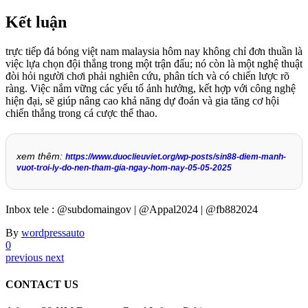
Kết luận
trực tiếp đá bóng việt nam malaysia hôm nay không chỉ đơn thuần là
việc lựa chọn đội thắng trong một trận đấu; nó còn là một nghệ thuật
đòi hỏi người chơi phải nghiên cứu, phân tích và có chiến lược rõ
ràng. Việc nắm vững các yếu tố ảnh hưởng, kết hợp với công nghệ
hiện đại, sẽ giúp nâng cao khả năng dự đoán và gia tăng cơ hội
chiến thắng trong cá cược thể thao.
xem thêm:
https://www.duoclieuviet.org/wp-posts/sin88-diem-manh-
vuot-troi-ly-do-nen-tham-gia-ngay-hom-nay-05-05-2025
Inbox tele : @subdomaingov | @Appal2024 | @fb882024
By
wordpressauto
0
previous
next
CONTACT US