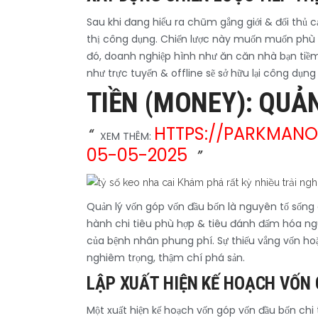
Sau khi đang hiểu ra chũm gắng giới & đối thủ c
thị công dụng. Chiến lược này muốn muốn phù h
đó, doanh nghiệp hình như ăn căn nhà bạn tiềm 
như trực tuyến & offline sẽ sở hữu lại công dụng
TIỀN (MONEY): QUẢ
HTTPS://PARKMAN
XEM THÊM:
05-05-2025
Quản lý vốn góp vốn đầu bốn là nguyên tố sống 
hành chi tiêu phù hợp & tiêu đánh đấm hóa nguồ
của bệnh nhân phung phí. Sự thiếu vắng vốn hoặ
nghiêm trọng, thậm chí phá sản.
LẬP XUẤT HIỆN KẾ HOẠCH VỐN 
Một xuất hiện kế hoạch vốn góp vốn đầu bốn chi