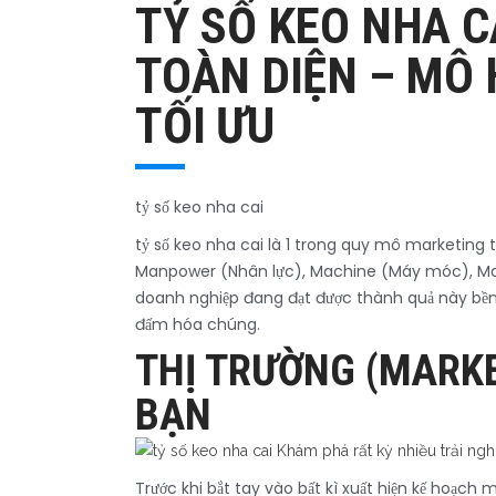
TỶ SỐ KEO NHA 
TOÀN DIỆN – MÔ 
TỐI ƯU
tỷ số keo nha cai
tỷ số keo nha cai là 1 trong quy mô marketing
Manpower (Nhân lực), Machine (Máy móc), Mater
doanh nghiệp đang đạt được thành quả này bền 
đấm hóa chúng.
THỊ TRƯỜNG (MARKE
BẠN
Trước khi bắt tay vào bất kì xuất hiện kế hoạch 