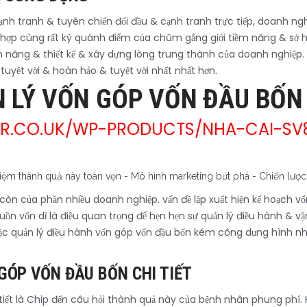
ạnh tranh & tuyên chiến đối đầu & cạnh tranh trực tiếp, doanh nghi
ợp cùng rất kỳ quánh điểm của chũm gắng giới tiềm năng & sở hữ
năng & thiết kế & xây dựng lòng trung thành của doanh nghiệp. vấn
 tuyệt vời & hoàn hảo & tuyệt vời nhất nhất hơn.
N LÝ VỐN GÓP VỐN ĐẦU BỐ
OR.CO.UK/WP-PRODUCTS/NHA-CAI-S
còn của phần nhiều doanh nghiệp. vấn đề lập xuất hiện kế hoạch v
n vốn dĩ là điều quan trọng để hẹn hẹn sự quản lý điều hành & v
c quản lý điều hành vốn góp vốn đầu bốn kém công dụng hình như 
GÓP VỐN ĐẦU BỐN CHI TIẾT
 tiết là Chip đến câu hỏi thành quả này của bệnh nhân phung phí.