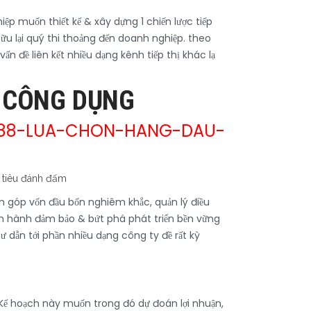
ệp muốn thiết kế & xây dựng 1 chiến lược tiếp
u lại quý thi thoảng đến doanh nghiệp. theo
 đề liên kết nhiều dạng kênh tiếp thị khác lạ
N CÔNG DỤNG
V88-LUA-CHON-HANG-DAU-
ốn góp vốn đầu bốn nghiêm khắc, quản lý điều
ận hành đảm bảo & bứt phá phát triển bền vững
dẫn tới phần nhiều dạng công ty đề rất kỳ
 Kế hoạch này muốn trong đó dự đoán lợi nhuận,