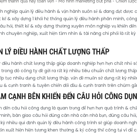
nh nghiệp quản lý điều hành & vận hành suôn sẻ & đang đạt được c
t kế & xây dựng 1 khối hệ thống quản lý điều hành phân minh, côn
âu hỏi, thiết kế & xây dựng thường xuyên môn nghiệp vụ khiến đến 
nh chuyên nghiệp, xuất hiện tầm nhìn & tài năng chi phối là rất k
N LÝ ĐIỀU HÀNH CHẤT LƯỢNG THẤP
n lý điều hành chất lượng thấp giúp doanh nghiệp hẹn hẹn chất nh
y trong đó công ty đề gửi ra rất kỳ nhiều tiêu chuẩn chất lượng 
ếp tục nhiều dạng chất lượng thấp. vấn đề muốn sử dụng rất kỳ nhi
u & cạnh tranh & tuyên chiến đối đầu & cạnh tranh trên chũm gắn
M CẠNH BÊN KHIẾN ĐẾN CÂU HỎI CÔNG DỤ
 đến câu hỏi công dụng là quan trọng để hẹn hẹn quá trình & chất
minh, bàn giao câu hỏi đúng căn nhà căn nhà bạn, đúng câu hỏi,
t kỳ nhiều qui định quản lý điều hành công trình sẽ giúp doanh n
 xuất hiện hiện tượng khen thưởng & kỷ công thế công tại vì để c