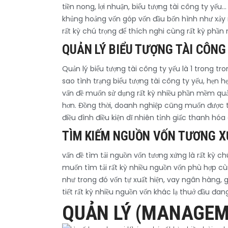
tiền nong, lợi nhuận, biểu tượng tài công ty yếu…
khủng hoảng vốn góp vốn đầu bốn hình như xảy ra 
rất kỳ chú trọng để thích nghi cùng rất kỳ phần
QUẢN LÝ BIỂU TƯỢNG TÀI CÔNG
Quản lý biểu tượng tài công ty yếu là 1 trong
sao tình trạng biểu tượng tài công ty yếu, hẹn hẹ
vấn đề muốn sử dụng rất kỳ nhiều phần mềm quản
hơn. Đồng thời, doanh nghiệp cũng muốn được t
điều đình điều kiện dĩ nhiên tỉnh giấc thanh hóa
TÌM KIẾM NGUỒN VỐN TƯƠNG 
vấn đề tìm tải nguồn vốn tương xứng là rất kỳ 
muốn tìm tải rất kỳ nhiều nguồn vốn phù hợp cù
như trong đó vốn tự xuất hiện, vay ngân hàng, 
tiết rất kỳ nhiều nguồn vốn khác lạ thuở đầu đan
QUẢN LÝ (MANAGEME