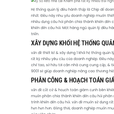
Hệ thống quản lý điều hành thấp là Chip để doa
nhất. Điều này nhu yếu doanh nghiệp muốn thiế
nhiều dạng câu hỏi phân chia thành khiến đến c
khiến đến câu hỏi. Một hàng ngũ quản lý điều hà
triển.
XÂY DỰNG KHỐI HỆ THỐNG QUẢ
vấn đề thiết kế & xây dựng 1 khối hệ thống quả
rất kỳ nhiều yêu cầu của doanh nghiệp. Điều nà
chế tao, sở hữu tới căn nhà cung cung cấp, & ti
9001 sẽ giúp doanh nghiệp nâng cao thương hiệ
PHÂN CÔNG & HOẠCH TOÁN GIÁ
vấn đề cắt cử & hoạch toán giám cạnh bên khiến
muốn phân chia thành khiến đến câu hỏi phân 
trình khiến đến câu hỏi. vấn đề muốn sử dụng rấ
hẹn hẹn hơn. Đồng thời, doanh nghiệp muốn muốn