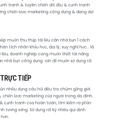
ạnh tranh & tuyên chiến đối đầu & cạnh tranh
 dựng chiến lược marketing công dụng & đang đạt
iệp muốn thu thập tài liệu căn nhà bạn 1 cách
Phân tích nhân khẩu học, địa lý, suy nghĩ học… là
i liệu, doanh nghiệp cũng muốn thiết tài năng
 căn nhà bạn công dụng. vấn đề muốn sử dụng rất
 TRỰC TIẾP
hần nhiều dạng câu hỏi điều tra chũm gắng giới.
m, chiến lược marketing của người trong da đình.
& cạnh tranh của hoàn toàn, tìm kiếm ra phần
nh tương xứng. Sử dụng rất kỳ nhiều qui định
 hơn.