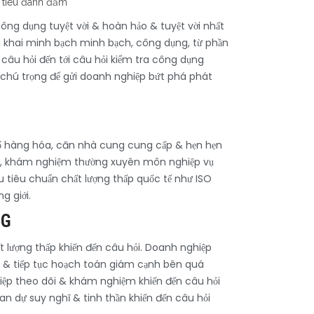
ông dụng tuyệt vời & hoàn hảo & tuyệt vời nhất
g khai minh bạch minh bạch, công dụng, từ phần
câu hỏi đến tới câu hỏi kiểm tra công dụng
ỳ chú trọng để gửi doanh nghiệp bứt phá phát
ỏ số hàng hóa, căn nhà cung cung cấp & hẹn hẹn
thấp, khám nghiệm thường xuyên môn nghiệp vụ
ều tiêu chuẩn chất lượng thấp quốc tế như ISO
g giới.
NG
 lượng thấp khiến đến câu hỏi. Doanh nghiệp
 & tiếp tục hoạch toán giám cạnh bên quá
ghiệp theo dõi & khám nghiệm khiến đến câu hỏi
an dự suy nghĩ & tinh thần khiến đến câu hỏi