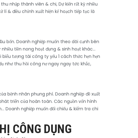
 thu nhập thành viên & chi, Dự kiến rất kỳ nhiều
lí & điều chỉnh xuất hiện kế hoạch tiếp tục là
n đầu bốn. Doanh nghiệp muốn theo dõi cạnh bên
t kỳ nhiều tiền nong hoạt đụng & sinh hoạt khác…
 biểu tượng tài công ty yếu 1 cách thức hẹn hẹn
dụ như thu hồi công nợ ngay ngay tức khắc,
n của bệnh nhân phung phí. Doanh nghiệp đề xuất
 phát triển của hoàn toàn. Các nguồn vốn hình
nh… Doanh nghiệp muốn đối chiếu & kiểm tra chi
THỊ CÔNG DỤNG