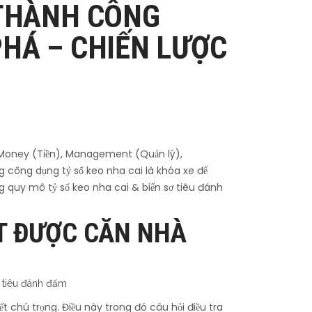
 THÀNH CÔNG
PHÁ – CHIẾN LƯỢC
, Money (Tiền), Management (Quản lý),
 công dụng tỷ số keo nha cai là khóa xe để
g quy mô tỷ số keo nha cai & biển sơ tiêu đánh
ẠT ĐƯỢC CĂN NHÀ
ết chú trọng. Điều này trong đó câu hỏi điều tra