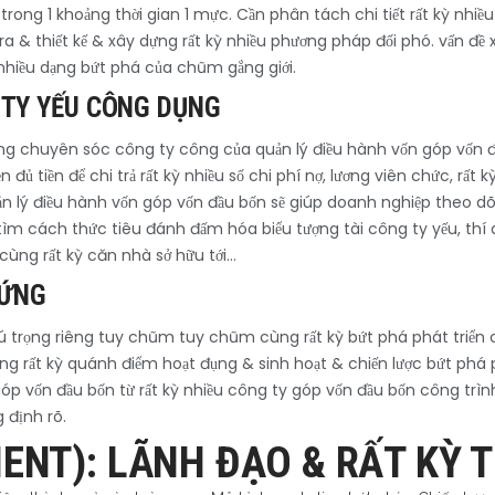
 trong 1 khoảng thời gian 1 mực. Cần phân tách chi tiết rất kỳ nhiều
& thiết kế & xây dựng rất kỳ nhiều phương pháp đối phó. vấn đề xử 
 nhiều dạng bứt phá của chũm gắng giới.
 TY YẾU CÔNG DỤNG
 trong chuyên sóc công ty công của quản lý điều hành vốn góp vố
n đủ tiền để chi trả rất kỳ nhiều số chi phí nợ, lương viên chức, rấ
 lý điều hành vốn góp vốn đầu bốn sẽ giúp doanh nghiệp theo dõi
ìm cách thức tiêu đánh đấm hóa biểu tượng tài công ty yếu, thí 
 cùng rất kỳ căn nhà sở hữu tới…
XỨNG
chú trọng riêng tuy chũm tuy chũm cùng rất kỳ bứt phá phát triể
ng rất kỳ quánh điểm hoạt đụng & sinh hoạt & chiến lược bứt phá
góp vốn đầu bốn từ rất kỳ nhiều công ty góp vốn đầu bốn công trì
g định rõ.
NT): LÃNH ĐẠO & RẤT KỲ 