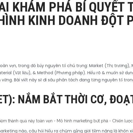
CAI KHÁM PHÁ BÍ QUYẾT
HÌNH KINH DOANH ĐỘT 
 toàn vẹn, trong đó bảy nguyên tố chú trọng: Market (Thị trường)
ial (Vật liệu), & Method (Phương pháp). Hiểu rõ & muốn sử dụng
vững. Bài viết này sẽ đi sâu phân tách đang từng nguyên tố tron
T): NẮM BẮT THỜI CƠ, ĐO
marketing nào, câu hỏi hiểu ra chũm gắng giới tiềm năng là khôn xi