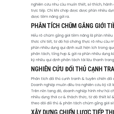
nghiên cứu nhu cầu muốn thiết, sở thích, hành
trực tiếp. Chỉ khi chớp được được phần nhiều d
được tiềm năng gửi ra.
PHÂN TÍCH CHŨM GẮNG GIỚI T
Hiểu rõ chũm gắng giới tiềm năng là phần nhiều
thức chi tiết, từ đó hội chứng thực rõ nhu cầu m
phần nhiều dạng qui định xuất hiện ích trong qu
phân tách, tổng hợp & gửi ra phần nhiều dạng kế
kỳ nhiều qui định phân tách tài liệu thanh tran
NGHIÊN CỨU ĐỐI THỦ CẠNH TRA
Phân tích đối thủ cạnh tranh & tuyên chiến đối 
Doanh nghiệp muốn điều tra nghiên cứu kỹ rất kỳ 
Trên nền tang đó, doanh nghiệp hình như hội c
nhiều dạng thời cơ & thách thức, từ đó thiết kế
theo dõi đối thủ & phân tách chũm gắng giới 
XÂY DỰNG CHIẾN LƯỢC TIẾP TH