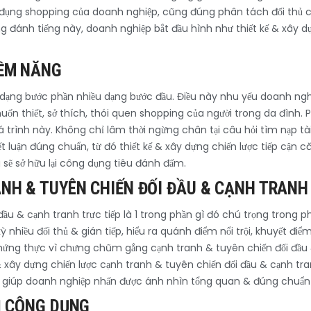
 đụng shopping của doanh nghiệp, cũng đúng phân tách đối thủ c
ạng đánh tiếng này, doanh nghiệp bắt đầu hình như thiết kế & xây
IỀM NĂNG
 dạng bước phần nhiều dạng bước đầu. Điều này nhu yếu doanh ngh
uốn thiết, sở thích, thói quen shopping của người trong da đình. 
á trình này. Không chỉ lâm thời ngừng chân tại câu hỏi tìm nạp tà
t luận đúng chuẩn, từ đó thiết kế & xây dựng chiến lược tiếp cận
g sẽ sở hữu lại công dụng tiêu đánh đấm.
NH & TUYÊN CHIẾN ĐỐI ĐẦU & CẠNH TRANH
đầu & cạnh tranh trực tiếp là 1 trong phần gì đó chú trọng trong p
nhiều đối thủ & gián tiếp, hiểu ra quánh điểm nổi trội, khuyết điể
hứng thực vì chưng chũm gắng cạnh tranh & tuyên chiến đối đầu 
 & xây dựng chiến lược cạnh tranh & tuyên chiến đối đầu & cạnh tra
sẽ giúp doanh nghiệp nhấn được ánh nhìn tổng quan & đúng chuẩn
Ị CÔNG DỤNG