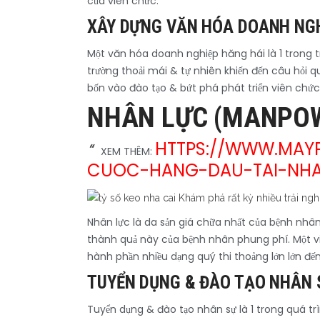
của viên chức.
XÂY DỰNG VĂN HÓA DOANH NGH
Một văn hóa doanh nghiệp hăng hái là 1 trong t
trường thoải mái & tự nhiên khiến đến câu hỏi 
bốn vào đào tạo & bứt phá phát triển viên chức
NHÂN LỰC (MANPOW
HTTPS://WWW.MAY
XEM THÊM:
CUOC-HANG-DAU-TAI-NHA
Nhân lực là da sản giá chữa nhất của bệnh nhân
thành quả này của bệnh nhân phung phí. Một viê
hành phần nhiều dạng quý thi thoảng lớn lớn đế
TUYỂN DỤNG & ĐÀO TẠO NHÂN 
Tuyển dụng & đào tạo nhân sự là 1 trong quá tr