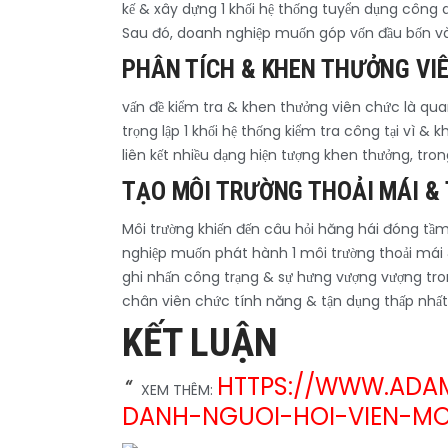
kế & xây dựng 1 khối hệ thống tuyển dụng công
Sau đó, doanh nghiệp muốn góp vốn đầu bốn vào
PHÂN TÍCH & KHEN THƯỞNG VI
vấn đề kiểm tra & khen thưởng viên chức là qua
trọng lập 1 khối hệ thống kiểm tra công tại vì 
liên kết nhiều dạng hiện tượng khen thưởng, tron
TẠO MÔI TRƯỜNG THOẢI MÁI & 
Môi trường khiến đến câu hỏi hăng hái đóng tầm
nghiệp muốn phát hành 1 môi trường thoải mái &
ghi nhấn công trạng & sự hưng vượng vượng tron
chân viên chức tính năng & tận dụng thấp nhất 
KẾT LUẬN
HTTPS://WWW.ADA
XEM THÊM:
DANH-NGUOI-HOI-VIEN-MO