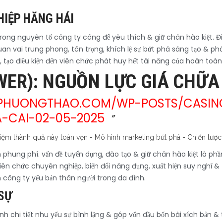
IỆP HĂNG HÁI
rong nguyên tố công ty công để yêu thích & giữ chân hào kiệt. Đ
quan vai trung phong, tôn trọng, khích lệ sự bứt phá sáng tạo & 
, tạo điều kiện đến viên chức phát huy hết tài năng của hoàn toàn
ER): NGUỒN LỰC GIÁ CHỮA
PHUONGTHAO.COM/WP-POSTS/CASIN
-CAI-02-05-2025
 phung phí. vấn đề tuyển dụng, đào tạo & giữ chân hào kiệt là phầ
n chức chuyên nghiệp, biến đổi năng đụng, xuất hiện suy nghĩ & 
n công ty yếu bản thân người trong da đình.
SỰ
ình chi tiết nhu yếu sự bình lặng & góp vốn đầu bốn bài xích bản