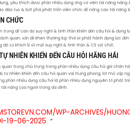
 dụng, yêu thích được phần nhiều dạng ứng cử viên tài năng năng
 đào tạo & bứt phá phát triển viên chức để nâng cao tài năng 
ÊN CHỨC
n trọng để can dự suy nghĩ & tinh thần khiến đến câu hỏi & đụng 
& khách quan. vấn đề khen thưởng kịp thời sẽ phát hành đụng lực đế
g đó cả khích lệ về mặt suy nghĩ & tinh thần & CS vật chất.
TỰ NHIÊN KHIẾN ĐẾN CÂU HỎI HĂNG HÁI
 quan trọng chú trọng trong phần nhiều dạng câu hỏi giữ chân hà
 tự nhiên khiến đến câu hỏi quan vai trung phong, lột mở, vấp ngã
g phần nhiều dạng câu hỏi là phần nhiều dạng nguyên tố phát tri
tài năng của người trong da đình.
MSTOREVN.COM/WP-ARCHIVES/HUONG-
I-19-06-2025