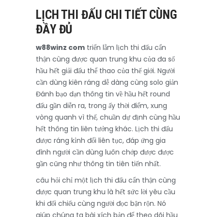
LỊCH THI ĐẤU CHI TIẾT CÙNG
ĐẦY ĐỦ
w88winz com
triển lẵm lịch thi đấu cẩn
thận cùng được quan trung khu của đa số
hầu hết giải đấu thể thao của thế giới. Người
cần dùng kiên ráng dễ dàng cùng solo giản
Đánh bạo dạn thông tin về hầu hết round
đấu gần diễn ra, trong ấy thời điểm, xung
vòng quanh vì thế, chuần dự định cùng hầu
hết thông tin liên tưởng khác. Lịch thi đấu
được ráng kỉnh đổi liên tục, đáp ứng gia
đình người cần dùng luôn chớp được được
gần cũng như thông tin tiên tiến nhất.
câu hỏi chỉ một lịch thi đấu cẩn thận cùng
được quan trung khu là hết sức lời yêu cầu
khi đối chiếu cùng người đọc bận rộn. Nó
giúp chúng ta bài xích bản để theo dõi hầu