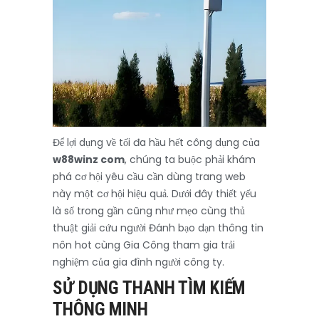
Để lợi dụng về tối đa hầu hết công dụng của
w88winz com
, chúng ta buộc phải khám
phá cơ hội yêu cầu cần dùng trang web
này một cơ hội hiệu quả. Dưới đây thiết yếu
là số trong gần cũng như mẹo cùng thủ
thuật giải cứu người Đánh bạo dạn thông tin
nôn hot cùng Gia Công tham gia trải
nghiệm của gia đình người công ty.
SỬ DỤNG THANH TÌM KIẾM
THÔNG MINH