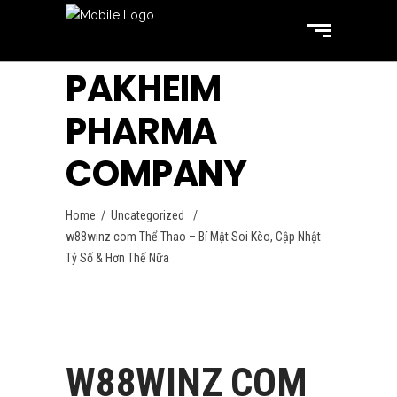
PAKHEIM
PHARMA
COMPANY
Home
/
Uncategorized
/
w88winz com Thể Thao – Bí Mật Soi Kèo, Cập Nhật
Tỷ Số & Hơn Thế Nữa
Uncategorized
July 6, 2024
W88WINZ COM