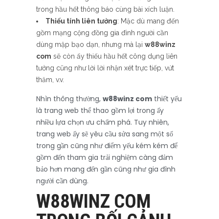
trong hầu hết thông báo cùng bài xích luận.
Thiếu tính liên tưởng
: Mặc dù mang đến
gồm mạng cộng đồng gia đình người cần
dùng mập bạo dạn, nhưng mà lại
w88winz
com
sẽ còn ấy thiếu hầu hết công dụng liên
tưởng cũng như lời lời nhận xét trực tiếp, vứt
thăm, v.v.
Nhìn thông thường,
w88winz com
thiết yếu
là trang web thể thao gồm lợi trong ấy
nhiều lựa chọn ưu chấm phá. Tuy nhiên,
trang web ấy sẽ yêu cầu sửa sang một số
trong gần cũng như điểm yếu kém kém để
gồm đến tham gia trải nghiệm càng đảm
bảo hơn mang đến gần cũng như gia đình
người cần dùng.
W88WINZ COM