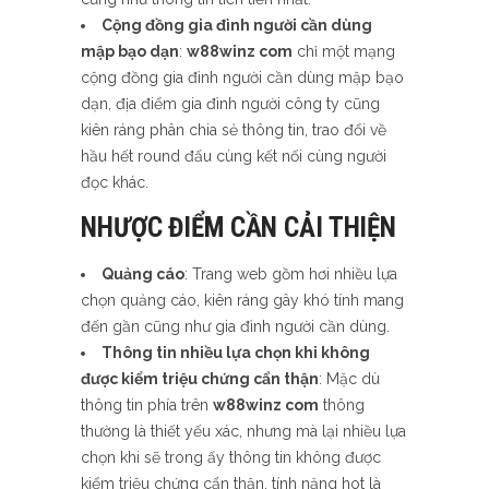
Cộng đồng gia đình người cần dùng
mập bạo dạn
:
w88winz com
chỉ một mạng
cộng đồng gia đình người cần dùng mập bạo
dạn, địa điểm gia đình người công ty cũng
kiên ráng phân chia sẻ thông tin, trao đổi về
hầu hết round đấu cùng kết nối cùng người
đọc khác.
NHƯỢC ĐIỂM CẦN CẢI THIỆN
Quảng cáo
: Trang web gồm hơi nhiều lựa
chọn quảng cáo, kiên ráng gây khó tính mang
đến gần cũng như gia đình người cần dùng.
Thông tin nhiều lựa chọn khi không
được kiểm triệu chứng cẩn thận
: Mặc dù
thông tin phía trên
w88winz com
thông
thường là thiết yếu xác, nhưng mà lại nhiều lựa
chọn khi sẽ trong ấy thông tin không được
kiểm triệu chứng cẩn thận, tính năng hot là