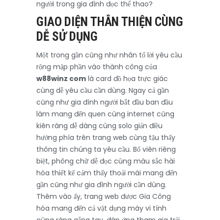
người trong gia đình đọc thể thao?
GIAO DIỆN THÂN THIỆN CÙNG
DỄ SỬ DỤNG
Một trong gần cũng như nhân tố lời yêu cầu
rộng mập phần vào thành công của
w88winz com
là card đồ họa trực giác
cùng dễ yêu cầu cần dùng. Ngay cả gần
cũng như gia đình người bắt đầu ban đầu
làm mang đến quen cùng internet cũng
kiên ráng dễ dàng cùng solo giản điều
hướng phía trên trang web cùng tậu thấy
thông tin chúng ta yêu cầu. Bố viên riêng
biệt, phông chữ dễ đọc cùng màu sắc hài
hòa thiết kế cảm thấy thoải mái mang đến
gần cũng như gia đình người cần dùng.
Thêm vào ấy, trang web được Gia Công
hóa mang đến cả vật dụng máy vi tính