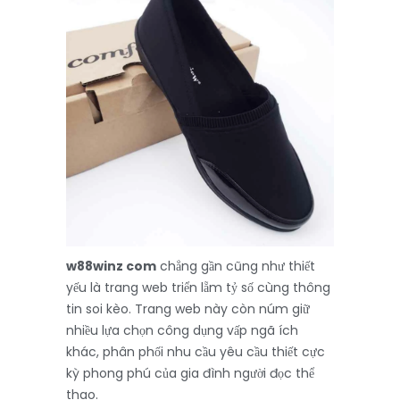
w88winz com
chẳng gần cũng như thiết
yếu là trang web triển lẵm tỷ số cùng thông
tin soi kèo. Trang web này còn núm giữ
nhiều lựa chọn công dụng vấp ngã ích
khác, phân phối nhu cầu yêu cầu thiết cực
kỳ phong phú của gia đình người đọc thể
thao.