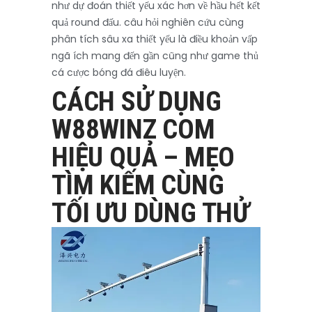
như dự đoán thiết yếu xác hơn về hầu hết kết
quả round đấu. câu hỏi nghiên cứu cùng
phân tích sâu xa thiết yếu là điều khoản vấp
ngã ích mang đến gần cũng như game thủ
cá cược bóng đá điêu luyện.
CÁCH SỬ DỤNG
W88WINZ COM
HIỆU QUẢ – MẸO
TÌM KIẾM CÙNG
TỐI ƯU DÙNG THỬ