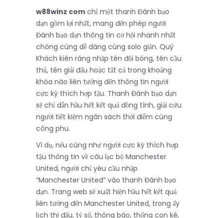
w88winz com
chỉ một thanh Đánh bạo
dạn gồm lợi nhất, mang đến phép người
Đánh bạo dạn thông tin cơ hội nhanh nhất
chóng cùng dễ dàng cùng solo giản. Quý
Khách kiên ráng nhập tên đội bóng, tên cầu
thủ, tên giải đấu hoặc tất cả trong khoảng
khóa nào liên tưởng đến thông tin người
cực kỳ thích hợp tậu. Thanh Đánh bạo dạn
sẽ chỉ dẫn hầu hết kết quả đồng tình, giải cứu
người tiết kiệm ngân sách thời điểm cùng
công phu.
Ví dụ, nếu cũng như người cực kỳ thích hợp
tậu thông tin về câu lạc bộ Manchester
United, người chỉ yêu cầu nhập
“Manchester United” vào thanh Đánh bạo
dạn. Trang web sẽ xuất hiện hầu hết kết quả
liên tưởng đến Manchester United, trong ấy
lịch thi đấu, tỷ số, thông báo, thống con kê,