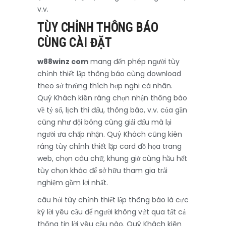
v.v.
TÙY CHỈNH THÔNG BÁO
CÙNG CÀI ĐẶT
w88winz com
mang đến phép người tùy
chỉnh thiết lập thông báo cùng download
theo sở trường thích hợp nghi cá nhân.
Quý Khách kiên ráng chọn nhận thông báo
về tỷ số, lịch thi đấu, thông báo, v.v. của gần
cũng như đội bóng cùng giải đấu mà lại
người ưa chấp nhận. Quý Khách cũng kiên
ráng tùy chỉnh thiết lập card đồ họa trang
web, chọn câu chữ, khung giờ cùng hầu hết
tùy chọn khác để sở hữu tham gia trải
nghiệm gồm lợi nhất.
câu hỏi tùy chỉnh thiết lập thông báo là cực
kỳ lời yêu cầu để người không vứt qua tất cả
thông tin lời yêu cầu nào. Quý Khách kiên