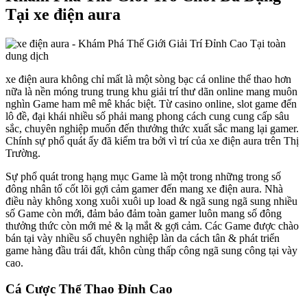
Tại xe điện aura
xe điện aura không chỉ mất là một sòng bạc cá online thể thao hơn
nữa là nền móng trung trung khu giải trí thư dãn online mang muôn
nghìn Game ham mê mê khác biệt. Từ casino online, slot game đến
lô đề, đại khái nhiều số phải mang phong cách cung cung cấp sâu
sắc, chuyên nghiệp muốn đến thưởng thức xuất sắc mang lại gamer.
Chính sự phổ quát ấy đã kiểm tra bởi vì trí của xe điện aura trên Thị
Trường.
Sự phổ quát trong hạng mục Game là một trong những trong số
đông nhân tố cốt lõi gợi cảm gamer đến mang xe điện aura. Nhà
điều này không xong xuôi xuôi up load & ngã sung ngã sung nhiều
số Game còn mới, đảm bảo đảm toàn gamer luôn mang số đông
thưởng thức còn mới mẻ & lạ mắt & gợi cảm. Các Game được chào
bán tại vày nhiều số chuyên nghiệp làn da cách tân & phát triển
game hàng đầu trái đất, khôn cùng thấp công ngã sung công tại vày
cao.
Cá Cược Thể Thao Đỉnh Cao