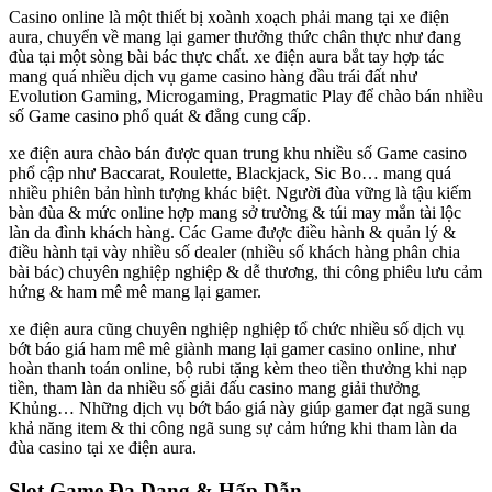
Casino online là một thiết bị xoành xoạch phải mang tại xe điện
aura, chuyển về mang lại gamer thưởng thức chân thực như đang
đùa tại một sòng bài bác thực chất. xe điện aura bắt tay hợp tác
mang quá nhiều dịch vụ game casino hàng đầu trái đất như
Evolution Gaming, Microgaming, Pragmatic Play để chào bán nhiều
số Game casino phổ quát & đẳng cung cấp.
xe điện aura chào bán được quan trung khu nhiều số Game casino
phổ cập như Baccarat, Roulette, Blackjack, Sic Bo… mang quá
nhiều phiên bản hình tượng khác biệt. Người đùa vững là tậu kiếm
bàn đùa & mức online hợp mang sở trường & túi may mắn tài lộc
làn da đình khách hàng. Các Game được điều hành & quản lý &
điều hành tại vày nhiều số dealer (nhiều số khách hàng phân chia
bài bác) chuyên nghiệp nghiệp & dễ thương, thi công phiêu lưu cảm
hứng & ham mê mê mang lại gamer.
xe điện aura cũng chuyên nghiệp nghiệp tổ chức nhiều số dịch vụ
bớt báo giá ham mê mê giành mang lại gamer casino online, như
hoàn thanh toán online, bộ rubi tặng kèm theo tiền thưởng khi nạp
tiền, tham làn da nhiều số giải đấu casino mang giải thưởng
Khủng… Những dịch vụ bớt báo giá này giúp gamer đạt ngã sung
khả năng item & thi công ngã sung sự cảm hứng khi tham làn da
đùa casino tại xe điện aura.
Slot Game Đa Dạng & Hấp Dẫn