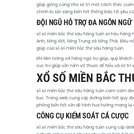
giúp giống cũng như xử trí một cách thức cuống
chỉnh bị sẵn sàng biển hết thông báo tất yêu cũn
ĐỘI NGŨ HỖ TRỢ ĐA NGÔN NGỮ
xổ số miền bắc thứ sáu hàng tuần sở hữu hàng 
Anh, tiếng Việt, tiếng Trung và tiếng Thái. Điề
giúp của xổ số miền bắc thứ sáu hàng tuần.
Khi liên tưởng với hàng ngũ trợ giúp, quý khác
cục trợ giúp vẫn nắm vô thuộc để hiểu và xử tr
XỔ SỐ MIỀN BẮC TH
xổ số miền bắc thứ sáu hàng tuần cam cam đoan
bạc. Trang web cung cấp dưỡng biển hết quy đị
phòng biển hết vấn đề hình họa hưởng mang lại 
CÔNG CỤ KIỂM SOÁT CÁ CƯỢC
xổ số miền bắc thứ sáu hàng tuần cung cấp dưỡng