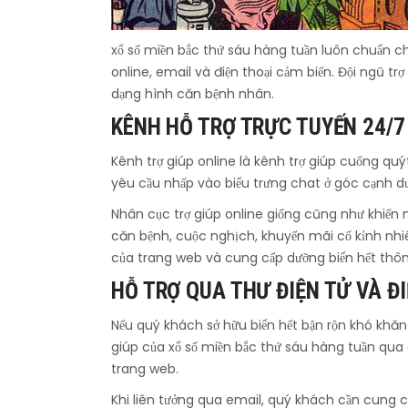
xổ số miền bắc thứ sáu hàng tuần luôn chuẩn 
online, email và điện thoại cảm biến. Đội ngũ tr
dạng hình căn bệnh nhân.
KÊNH HỖ TRỢ TRỰC TUYẾN 24/7
Kênh trợ giúp online là kênh trợ giúp cuống quý
yêu cầu nhấp vào biểu trưng chat ở góc cạnh dư
Nhân cục trợ giúp online giống cũng như khiến
căn bệnh, cuộc nghịch, khuyến mãi cố kỉnh nhiên
của trang web và cung cấp dưỡng biển hết thô
HỖ TRỢ QUA THƯ ĐIỆN TỬ VÀ Đ
Nếu quý khách sở hữu biển hết bận rộn khó khă
giúp của xổ số miền bắc thứ sáu hàng tuần qua e
trang web.
Khi liên tưởng qua email, quý khách cần cung 