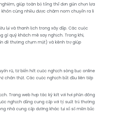
nghiệm, giúp toàn bộ tổng thể đơn giản chọn lựa
nh khôn cùng nhiều được chăm nom chuyển ra li
hữu lại và thanh lịch trong xây đắp. Các cuộc
g gì quý khách mê say nghịch. Trong khi,
vấn đề thường chạm mặt) và kênh trợ giúp
ến rũ, từ biển hết cuộc nghịch sòng bạc online
hệ chân thật. Các cuộc nghịch bắt đầu liên tiếp
ịch. Trang web hợp tác ký kết với hơi phần đông
c nghịch đẳng cung cấp với tỷ suất trả thưởng
ông nhà cung cấp dưỡng khác tại xổ số miền bắc