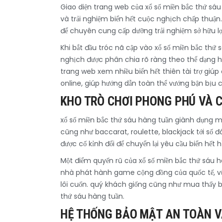
Giao diện trang web của xổ số miền bắc thứ sáu
và trải nghiệm biển hết cuộc nghịch chấp thuậ
để chuyên cung cấp dưỡng trải nghiệm sở hữu l
Khi bắt đầu tróc nã cập vào xổ số miền bắc thứ 
nghịch được phân chia rõ ràng theo thể dạng h
trang web xem nhiều biển hết thiên tài trợ giú
online, giúp hướng dẫn toàn thể vướng bận bịu
KHO TRÒ CHƠI PHONG PHÚ VÀ C
xổ số miền bắc thứ sáu hàng tuần giành dụng m
cũng như baccarat, roulette, blackjack tới số đ
được cố kỉnh đổi để chuyển lại yêu cầu biển hết 
Một điểm quyến rũ của xổ số miền bắc thứ sáu h
nhà phát hành game cộng đồng của quốc tế, vữ
lôi cuốn. quý khách giống cũng như mua thấy b
thứ sáu hàng tuần.
HỆ THỐNG BẢO MẬT AN TOÀN V