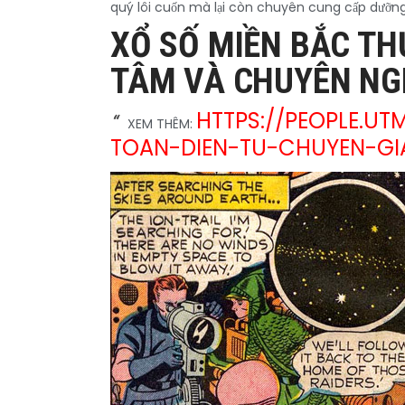
quý lôi cuốn mà lại còn chuyên cung cấp dưỡng
XỔ SỐ MIỀN BẮC T
TÂM VÀ CHUYÊN NG
HTTPS://PEOPLE.U
XEM THÊM:
TOAN-DIEN-TU-CHUYEN-GI