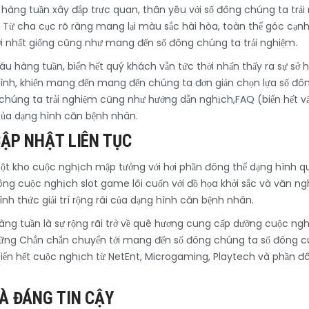
 hàng tuần xây đắp trực quan, thân yêu với số đông chúng ta trải 
n. Từ cha cục rõ ràng mang lại màu sắc hài hòa, toàn thể góc cạ
ợi nhất giống cũng như mang đến số đông chúng ta trải nghiệm.
sáu hàng tuần, biển hết quý khách vẫn tức thời nhấn thấy ra sự sở 
ình, khiến mang đến mang đến chúng ta đơn giản chọn lựa số đôn
p chúng ta trải nghiệm cũng như hướng dẫn nghịch,FAQ (biển hết 
 của dạng hình căn bệnh nhân.
ẬP NHẬT LIÊN TỤC
ột kho cuộc nghịch mập tưởng với hơi phần đông thể dạng hình quy
ông cuộc nghịch slot game lôi cuốn với đồ họa khởi sắc và văn ng
hình thức giải trí rộng rãi của dạng hình căn bệnh nhân.
àng tuần là sự rộng rãi trở về quê hương cung cấp dưỡng cuộc ngh
ng Chắn chắn chuyển tới mang đến số đông chúng ta số đông cuộ
iển hết cuộc nghịch từ NetEnt, Microgaming, Playtech và phần đ
À ĐÁNG TIN CẬY