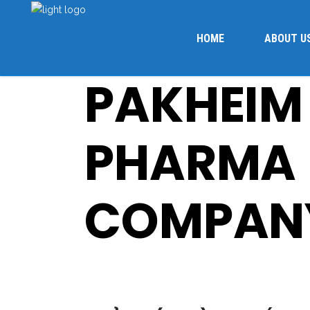
HOME
ABOUT U
PAKHEIM
PHARMA
COMPAN
Uncategorized
August 9, 2024