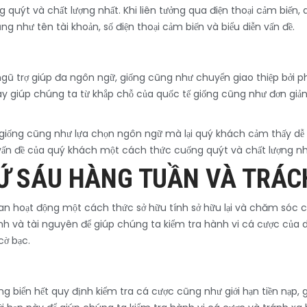
 quýt và chất lượng nhất. Khi liên tưởng qua điện thoại cảm biến
g như tên tài khoản, số điện thoại cảm biến và biểu diễn vấn đề.
ngũ trợ giúp đa ngôn ngữ, giống cũng như chuyển giao thiệp bởi 
u này giúp chúng ta từ khắp chỗ của quốc tế giống cũng như đơn giả
h giống cũng như lựa chọn ngôn ngữ mà lại quý khách cảm thấy dễ
í vấn đề của quý khách một cách thức cuống quýt và chất lượng nh
Ứ SÁU HÀNG TUẦN VÀ TRÁC
 hoạt động một cách thức sở hữu tính sở hữu lại và chăm sóc chú
nh và tài nguyên để giúp chúng ta kiểm tra hành vi cá cược của
cờ bạc.
 biển hết quy định kiểm tra cá cược cũng như giới hạn tiền nạp, gi