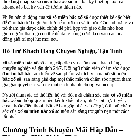
thể đăng nhập
xổ số miền bắc xổ số
trên bất kỳ thiết bị nào mà
không gặp bất kỳ vấn đề tương thích nào.
Phiên bản di động của
xổ số miền bắc xổ số
được thiết kế đặc biệt
để đảm bảo trải nghiệm thực tế mượt mà và tối ưu. Các tính năng và
trò tham gia được điều chỉnh để phù hợp với giao diện nhỏ hơn,
giúp người tham gia có thể dễ dàng bằng cược kèo vào các hoạt
động giải trí mọi lúc mọi nơi.
Hỗ Trợ Khách Hàng Chuyên Nghiệp, Tận Tình
xổ số miền bắc xổ số
cung cấp dịch vụ chăm sóc khách hàng
chuyên nghiệp và tận tình 24/7. Đội ngũ nhân viên chăm sóc được
đào tạo bài bản, am hiểu về sản phẩm và dịch vụ của
xổ số miền
bắc xổ số
, sẵn sàng giải đáp mọi thắc mắc và chăm sóc người tham
gia giải quyết các vấn đề một cách nhanh chóng và hiệu quả.
Người tham gia có thể liên hệ với đội ngũ chăm sóc của
xổ số miền
bắc xổ số
thông qua nhiều kênh khác nhau, như chat trực tuyến,
email hoặc điện thoại. Bất kể bạn gặp phải vấn đề gì, đội ngũ chăm
sóc của
xổ số miền bắc xổ số
luôn sẵn sàng trợ giúp bạn một cách
tốt nhất.
Chương Trình Khuyến Mãi Hấp Dẫn –