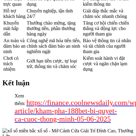
trực quan
dụng
kiếm thông tin
Hỗ trợ
Chuyên nghiệp, tận tình
Giải đáp thắc mắc và
khách hàng
24/7
chăm sóc nhanh chóng
Khuyến
Thưởng chào mừng, tặng
Tăng cơ hội chiến chiến
mãi hấp
thưởng tiền, phần thưởng
thắng và động lực cho
dẫn
hàng ngày
người tham gia
An toàn và
Công nghệ mã hóa tiên tiến,
Bảo vệ thông tin cá nhân
đảm bảo an
chính sách đảm bảo an ninh
và tài chính của người
ninh
nghiêm ngặt
tham gia
Chơi có
Kiểm soát hành vi đặt
Giới hạn tiền cược, tự loại
trách
cược và ngăn chặn lạm
trừ, thông tin và chăm sóc
nhiệm
dụng
Kết luận
Xem
https://finance.coolnewsdaily.com/w
thêm:
article/kham-pha-188bet-bi-quyet-
ca-cuoc-thong-minh-05-06-2025