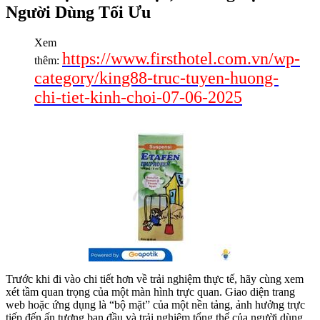
Người Dùng Tối Ưu
Xem
https://www.firsthotel.com.vn/wp-
thêm:
category/king88-truc-tuyen-huong-
chi-tiet-kinh-choi-07-06-2025
Trước khi đi vào chi tiết hơn về trải nghiệm thực tế, hãy cùng xem
xét tầm quan trọng của một màn hình trực quan. Giao diện trang
web hoặc ứng dụng là “bộ mặt” của một nền tảng, ảnh hưởng trực
tiếp đến ấn tượng ban đầu và trải nghiệm tổng thể của người dùng.