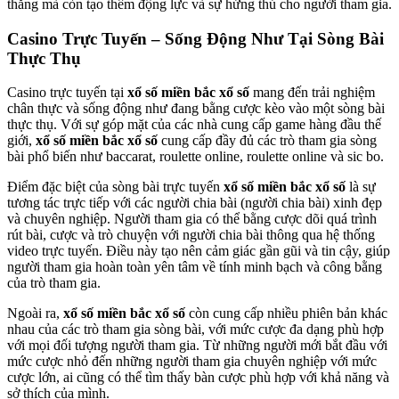
thắng mà còn tạo thêm động lực và sự hứng thú cho người tham gia.
Casino Trực Tuyến – Sống Động Như Tại Sòng Bài
Thực Thụ
Casino trực tuyến tại
xổ số miền bắc xổ số
mang đến trải nghiệm
chân thực và sống động như đang bằng cược kèo vào một sòng bài
thực thụ. Với sự góp mặt của các nhà cung cấp game hàng đầu thế
giới,
xổ số miền bắc xổ số
cung cấp đầy đủ các trò tham gia sòng
bài phổ biến như baccarat, roulette online, roulette online và sic bo.
Điểm đặc biệt của sòng bài trực tuyến
xổ số miền bắc xổ số
là sự
tương tác trực tiếp với các người chia bài (người chia bài) xinh đẹp
và chuyên nghiệp. Người tham gia có thể bằng cược dõi quá trình
rút bài, cược và trò chuyện với người chia bài thông qua hệ thống
video trực tuyến. Điều này tạo nên cảm giác gần gũi và tin cậy, giúp
người tham gia hoàn toàn yên tâm về tính minh bạch và công bằng
của trò tham gia.
Ngoài ra,
xổ số miền bắc xổ số
còn cung cấp nhiều phiên bản khác
nhau của các trò tham gia sòng bài, với mức cược đa dạng phù hợp
với mọi đối tượng người tham gia. Từ những người mới bắt đầu với
mức cược nhỏ đến những người tham gia chuyên nghiệp với mức
cược lớn, ai cũng có thể tìm thấy bàn cược phù hợp với khả năng và
sở thích của mình.