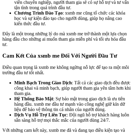
viên chuyên nghiệp, người tham gia sẽ có sự hỗ trợ và tư vấn
tận tình trong quá trình đầu tư.
Chương Trình Đào Tạo
: xsmb me cũng tổ chức các khóa
học và sự kiện đào tạo cho người dùng, giúp họ nâng cao
kiến thức đầu tư.
Đây là một trong những lý do mà xsmb me trở thành một lựa chọn
hàng đầu cho những ai muốn tham gia miễn phí và tối ưu hóa đầu
tư.
Cam Kết Của xsmb me Đối Với Người Đầu Tư
Điều quan trọng là xsmb me không ngừng nỗ lực để tạo ra một môi
trường đầu tư tốt nhất.
Minh Bạch Trong Giao Dịch
: Tất cả các giao dịch đều được
công khai và minh bạch, giúp người tham gia yên tâm hơn khi
tham gia.
Hệ Thống Bảo Mật
: Sự bảo mật trong giao dịch là ưu tiên
hàng đầu. xsmb me đầu tư mạnh vào công nghệ giữ kín dữ
liệu để bảo vệ thông tin cá nhân của người dùng.
Dịch Vụ Hỗ Trợ Liên Tục
: Đội ngũ hỗ trợ khách hàng luôn
sẵn sàng hỗ trợ mọi thắc mắc của người dùng 24/7.
Với những cam kết này, xsmb me đã và đang tạo điều kiện tạo và