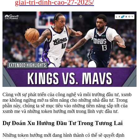
giai-tri-dinh-cao-27-2025/
Cùng với sự phát triển của công nghệ và môi trường đầu tư, xsmb
me không ngừng mở ra tiềm năng cho những nhà đầu tư. Trong
phần này, chúng ta sẽ mục tiêu vào những tiềm năng sắp tới của
xsmb me và những token hướng mới trong lĩnh vực đầu tư.
Dự Đoán Xu Hướng Đầu Tư Trong Tương Lai
Những token hướng mới đang hình thành có thể sẽ quyết định