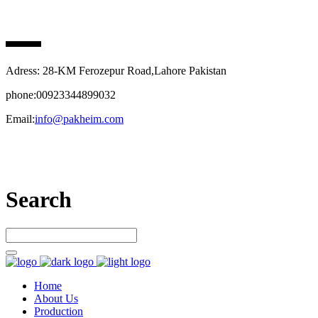
PAK HEIM PHARMA
Adress: 28-KM Ferozepur Road,Lahore Pakistan
phone:00923344899032
Email:
info@pakheim.com
Let’s connect
Search
Home
About Us
Production