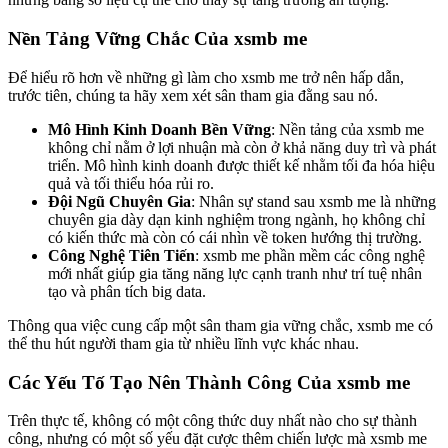
Nền Tảng Vững Chắc Của xsmb me
Để hiểu rõ hơn về những gì làm cho xsmb me trở nên hấp dẫn,
trước tiên, chúng ta hãy xem xét sân tham gia đằng sau nó.
Mô Hình Kinh Doanh Bền Vững
: Nền tảng của xsmb me
không chỉ nằm ở lợi nhuận mà còn ở khả năng duy trì và phát
triển. Mô hình kinh doanh được thiết kế nhằm tối đa hóa hiệu
quả và tối thiểu hóa rủi ro.
Đội Ngũ Chuyên Gia
: Nhân sự stand sau xsmb me là những
chuyên gia dày dạn kinh nghiệm trong ngành, họ không chỉ
có kiến thức mà còn có cái nhìn về token hướng thị trường.
Công Nghệ Tiên Tiến
: xsmb me phần mềm các công nghệ
mới nhất giúp gia tăng năng lực cạnh tranh như trí tuệ nhân
tạo và phân tích big data.
Thông qua việc cung cấp một sân tham gia vững chắc, xsmb me có
thể thu hút người tham gia từ nhiều lĩnh vực khác nhau.
Các Yếu Tố Tạo Nên Thành Công Của xsmb me
Trên thực tế, không có một công thức duy nhất nào cho sự thành
công, nhưng có một số yếu đặt cược thêm chiến lược mà xsmb me