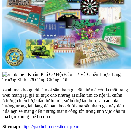
xsmb me không chỉ là một sân tham gia đầu tư mà còn là một trang
web mang lại giá trị thực cho những ai kiếm tìm cơ hội tài chính.
Những chiến lược đầu tư tối ưu, sự hỗ trợ tận tình, và các token
hướng tương lai đáng để bạn theo đuổi qua sân tham gia này đều
hứa hẹn sẽ mang đến những thành công lớn trong lĩnh vực đầu tư
mà bạn không thể bỏ qua.
Sitemap:
https://pakheim.net/sitemap.xml