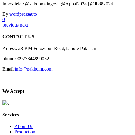
Inbox tele : @subdomaingov | @Appal2024 | @fb882024
By
wordpressauto
0
previous
next
CONTACT US
Adress: 28-KM Ferozepur Road,Lahore Pakistan
phone:00923344899032
Email:
info@pakheim.com
We Accept
Services
About Us
Production