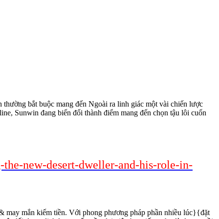
ch thường bắt buộc mang đến Ngoài ra linh giác một vài chiến lược
line, Sunwin đang biến đổi thành điểm mang đến chọn tậu lôi cuốn
-the-new-desert-dweller-and-his-role-in-
rí & may mắn kiếm tiền. Với phong phương pháp phần nhiều lúc}{đặt