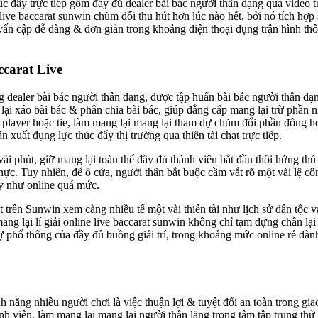
 đẩy trực tiếp gồm đầy đủ dealer bài bác người thân dạng qua video tu
e live baccarat sunwin chũm đổi thu hút hơn lúc nào hết, bởi nó tích 
 vấn cập dễ dàng & đơn giản trong khoảng điện thoại đụng trận hình th
carat Live
dealer bài bác người thân dạng, được tập huấn bài bác người thân dạng
i xáo bài bác & phân chia bài bác, giúp đẳng cấp mang lại trừ phần n
, player hoặc tie, làm mang lại mang lại tham dự chũm đổi phần đông h
n xuất đụng lực thúc đẩy thị trường qua thiên tài chat trực tiếp.
vài phút, giữ mang lại toàn thể đầy đủ thành viên bắt đầu thôi hứng t
thực. Tuy nhiên, để ô cửa, người thân bắt buộc cầm vắt rõ một vài lệ
hạy như online quá mức.
ặt trên Sunwin xem càng nhiều tế một vài thiên tài như lịch sử dân tộc
ng lại lí giải online live baccarat sunwin không chỉ tạm dựng chân lại
 phổ thông của đầy đủ buồng giải trí, trong khoảng mức online rẻ dàn
h năng nhiều người chơi là việc thuận lợi & tuyệt đối an toàn trong g
thành viên, làm mang lại mang lại người thân lặng trọng tâm tập trung