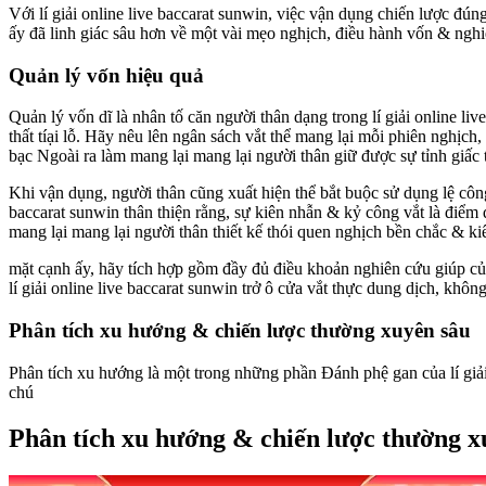
Với lí giải online live baccarat sunwin, việc vận dụng chiến lược đ
ấy đã linh giác sâu hơn về một vài mẹo nghịch, điều hành vốn & nghiê
Quản lý vốn hiệu quả
Quản lý vốn dĩ là nhân tố căn người thân dạng trong lí giải online l
thất tíại lỗ. Hãy nêu lên ngân sách vắt thể mang lại mỗi phiên nghịc
bạc Ngoài ra làm mang lại mang lại người thân giữ được sự tỉnh giấc 
Khi vận dụng, người thân cũng xuất hiện thể bắt buộc sử dụng lệ công 
baccarat sunwin thân thiện rằng, sự kiên nhẫn & kỷ công vắt là điểm q
mang lại mang lại người thân thiết kế thói quen nghịch bền chắc & kiê
mặt cạnh ấy, hãy tích hợp gồm đầy đủ điều khoản nghiên cứu giúp củ
lí giải online live baccarat sunwin trở ô cửa vắt thực dung dịch, khôn
Phân tích xu hướng & chiến lược thường xuyên sâu
Phân tích xu hướng là một trong những phần Đánh phệ gan của lí giải 
chú
Phân tích xu hướng & chiến lược thường x