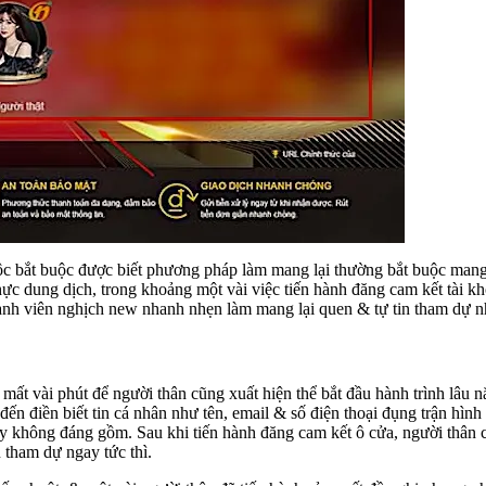
 buộc bắt buộc được biết phương pháp làm mang lại thường bắt buộc ma
thực dung dịch, trong khoảng một vài việc tiến hành đăng cam kết tài 
ành viên nghịch new nhanh nhẹn làm mang lại quen & tự tin tham dự n
mất vài phút để người thân cũng xuất hiện thể bắt đầu hành trình lâu nă
 đến điền biết tin cá nhân như tên, email & số điện thoại đụng trận h
y không đáng gồm. Sau khi tiến hành đăng cam kết ô cửa, người thân cũ
 tham dự ngay tức thì.