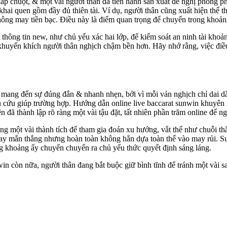
hấp chuột, & một vài người thân đã tiến hành sản xuất đề nghị phong 
iển khai quen gồm đầy đủ thiên tài. Ví dụ, người thân cũng xuất hiện thể
không may tiền bạc. Điều này là điểm quan trọng để chuyển trong khoản
thông tin new, như chủ yếu xác hai lớp, để kiểm soát an ninh tài khoản
 khuyến khích người thân nghịch chậm bền hơn. Hãy nhớ rằng, việc điều
c mang đến sự đúng đắn & nhanh nhẹn, bởi vì mỗi ván nghịch chỉ dai d
ên cứu giúp trường hợp. Hướng dẫn online live baccarat sunwin khuyên n
đã thành lập rõ ràng một vài tậu đặt, tất nhiên phần trăm online để n
g một vài thành tích để tham gia đoán xu hướng, vắt thể như chuỗi th
ay mắn thắng nhưng hoàn toàn không hẳn dựa toàn thể vào may rủi. Sun
ng khoảng ấy chuyển chuyển ra chủ yếu thức quyết định sáng láng.
win còn nữa, người thân đang bắt buộc giữ bình tĩnh để tránh một vài s