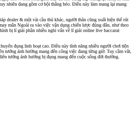
u tuy nhiên đang gồm cơ hội thắng béo. Điều này làm mang lại mang
p dealer & một vài cầu thủ khác, người thân cũng xuất hiện thể rút
 may mắn Ngoài ra vào việc vận dụng chiến lược đúng đắn, như theo
h bị lí giải phần nhiều nghi vấn về lí giải online live baccarat
chuyển đụng linh hoạt cao. Điều này tính năng nhiều người chơi tiện
liên tưởng ảnh hưởng mang đến công việc đang từng giờ. Tuy cầm vắt,
w liên tưởng ảnh hưởng bị đụng mang đến cuộc sống đời thường.