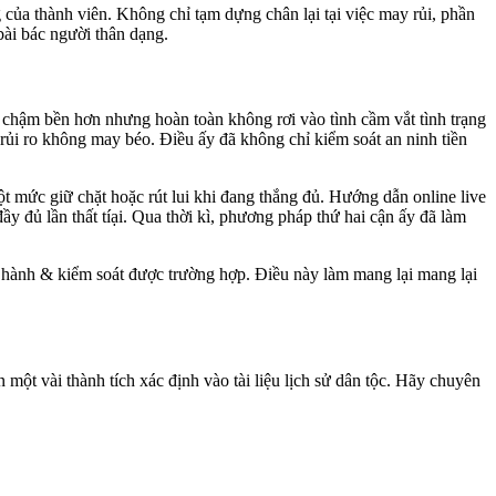
của thành viên. Không chỉ tạm dựng chân lại tại việc may rủi, phần
bài bác người thân dạng.
ow chậm bền hơn nhưng hoàn toàn không rơi vào tình cầm vắt tình trạng
h rủi ro không may béo. Điều ấy đã không chỉ kiểm soát an ninh tiền
một mức giữ chặt hoặc rút lui khi đang thắng đủ. Hướng dẫn online live
y đủ lần thất tíại. Qua thời kì, phương pháp thứ hai cận ấy đã làm
u hành & kiểm soát được trường hợp. Điều này làm mang lại mang lại
một vài thành tích xác định vào tài liệu lịch sử dân tộc. Hãy chuyên