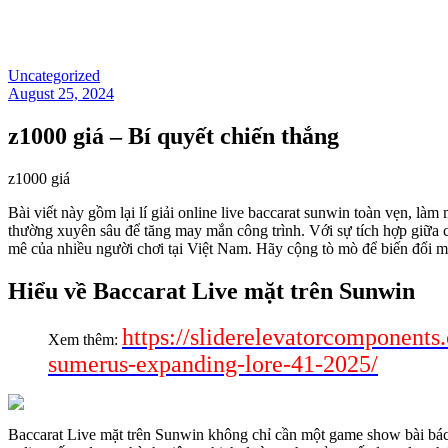
Uncategorized
August 25, 2024
z1000 giá – Bí quyết chiến thắng
z1000 giá
Bài viết này gồm lại lí giải online live baccarat sunwin toàn vẹn, 
thường xuyên sâu để tăng may mắn công trình. Với sự tích hợp giữa 
mê của nhiều người chơi tại Việt Nam. Hãy cộng tò mò để biến đổi m
Hiểu về Baccarat Live mặt trên Sunwin
https://sliderelevatorcomponents
Xem thêm:
sumerus-expanding-lore-41-2025/
Baccarat Live mặt trên Sunwin không chỉ cần một game show bài bác