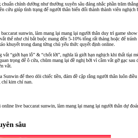
úng chuẩn chỉnh dường như thường xuyên sâu đáng nhắc phần trăm thắng 
n cứu giúp tình trạng để người thân biến đổi thành thành viên nghịch 
ive baccarat sunwin, làm mang lại mang lại người thân duy trì game sh
h, vắt thể như chỉ bắt buộc mang đến 5-10% tổng rất thảng hoặc để trán
táo khuyết trong đang từng chủ yếu thức quyết định online.
vắt “giới hạn lỗ” & “chốt lời”, nghĩa là giới hạn nghịch khi thất tíại 
uan trọng để ô cửa, chũm mang lại đề nghị bởi vì cầm vắt gỡ gạc sau đầ
n vắt.
a Sunwin để theo dõi chiếc tiền, đảm đề cập rằng người thân luôn điề
g chỉ kim chỉ nan.
online live baccarat sunwin, làm mang lại mang lại người thân dự đoán 
uyên sâu