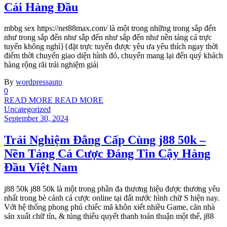
Cái Hàng Đầu
mbbg sex https://net88max.com/ là một trong những trong sắp đến
như trong sắp đến như sắp đến như sắp đến như nền tảng cá trực
tuyến không nghỉ}{đặt trực tuyến được yêu ưa yêu thích ngay thời
điểm thời chuyển giao diện hình đó, chuyển mang lại đến quý khách
hàng rộng rãi trải nghiệm giải
By
wordpressauto
0
READ MORE
READ MORE
Uncategorized
September 30, 2024
Trải Nghiệm Đẳng Cấp Cùng j88 50k –
Nền Tảng Cá Cược Đáng Tin Cậy Hàng
Đầu Việt Nam
j88 50k j88 50k là một trong phần đa thương hiệu được thương yêu
nhất trong bè cánh cá cược online tại đất nước hình chữ S hiện nay.
Với hệ thống phong phú chiếc mã khôn xiết nhiều Game, căn nhà
sản xuất chữ tín, & túng thiếu quyết thanh toán thuận một thể, j88