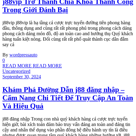
j88vip Trở Thành Chìa Khóa Thành Công
Trong Giới Đánh Bại
j88vip j88vip là hạ tầng cá cược trực tuyến đường tiên phong hàng
đầu, thông dụng and cùng rất rất phong phú trong phong cách dáng
phong cách dáng món đồ, độ an toàn cao and hưởng thụ Quý khách
hàng tuấn kiệt nóng. Đối cùng rất rất phổ quát thành cục dân đắm
say cá
By
wordpressauto
0
READ MORE
READ MORE
Uncategorized
September 30, 2024
Khám Phá Đường Dẫn j88 đăng nhập –
Cẩm Nang Chi Tiết Để Truy Cập An Toàn
Và Hiệu Quả
j88 đăng nhập Trong con nhà quý khách hàng cá cược trực tuyến
hiện giờ, bài xích toán đảm bảo truy vấn đáng an toàn and đáng tin
cậy and nhân thể dụng vào phần đông hệ điều hành uy tín là điều
nhưng được quan trung tâm quý khách hàng những hướng tới. j88