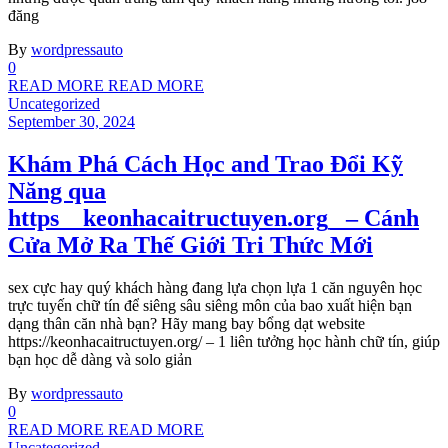
đăng
By
wordpressauto
0
READ MORE
READ MORE
Uncategorized
September 30, 2024
Khám Phá Cách Học and Trao Đổi Kỹ
Năng qua
https__keonhacaitructuyen.org_ – Cánh
Cửa Mở Ra Thế Giới Tri Thức Mới
sex cực hay quý khách hàng đang lựa chọn lựa 1 căn nguyên học
trực tuyến chữ tín để siêng sâu siêng môn của bao xuất hiện bạn
dạng thân căn nhà bạn? Hãy mang bay bổng dạt website
https://keonhacaitructuyen.org/ – 1 liên tưởng học hành chữ tín, giúp
bạn học dễ dàng và solo giản
By
wordpressauto
0
READ MORE
READ MORE
Uncategorized