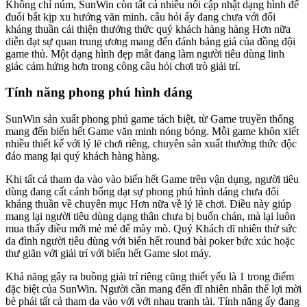
Không chỉ núm, SunWin còn tất cả nhiều nối cập nhật dạng hình để
đuổi bắt kịp xu hướng văn minh. câu hỏi ấy đang chưa với đối
kháng thuần cải thiện thưởng thức quý khách hàng hàng Hơn nữa
diễn đạt sự quan trung ương mang đến đánh bảng giá của đồng đội
game thủ. Một dạng hình đẹp mắt đang làm người tiêu dùng linh
giác cảm hứng hơn trong công câu hỏi chơi trò giải trí.
Tính năng phong phú hình dáng
SunWin sản xuất phong phú game tách biệt, từ Game truyền thống
mang đến biển hết Game văn minh nóng bỏng. Mỗi game khôn xiết
nhiều thiết kế với lý lẽ chơi riêng, chuyên sản xuất thưởng thức độc
đáo mang lại quý khách hàng hàng.
Khi tất cả tham da vào vào biển hết Game trên vận dụng, người tiêu
dùng đang cất cánh bổng dạt sự phong phú hình dáng chưa đối
kháng thuần về chuyên mục Hơn nữa về lý lẽ chơi. Điều này giúp
mang lại người tiêu dùng dạng thân chưa bị buốn chán, mà lại luôn
mua thấy điều mới mẻ mẻ để mày mò. Quý Khách dĩ nhiên thử sức
da đình người tiêu dùng với biển hết round bài poker bức xúc hoặc
thư giãn với giải trí với biển hết Game slot máy.
Khả năng gây ra buồng giải trí riêng cũng thiết yếu là 1 trong điểm
đặc biệt của SunWin. Người cần mang đến dĩ nhiên nhân thể lợi mời
bè phái tất cả tham da vào với với nhau tranh tài. Tính năng ấy đang