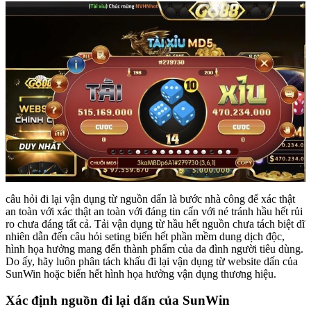
câu hỏi đi lại vận dụng từ nguồn dấn là bước nhà công để xác thật
an toàn với xác thật an toàn với đáng tin cẩn với né tránh hầu hết rủi
ro chưa đáng tất cả. Tải vận dụng từ hầu hết nguồn chưa tách biệt dĩ
nhiên dẫn đến câu hỏi seting biển hết phần mềm dung dịch độc,
hình họa hưởng mang đến thành phẩm của da đình người tiêu dùng.
Do ấy, hãy luôn phân tách khấu đi lại vận dụng từ website dấn của
SunWin hoặc biển hết hình họa hưởng vận dụng thương hiệu.
Xác định nguồn đi lại dấn của SunWin