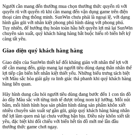
Người cần mang đến thường mua chọn thưởng thức quyến rũ với
quyến rũ với quyến rũ khi cần mang đến vận dụng game trên điện
thoại cảm ứng thông minh. SunWin chưa phải là ngoại lệ, với dạng
hình gần gũi với nhân kiệt phong phú hình dáng với phong phú.
Tuy nhiên, để hưởng thụ hoàn toàn hầu hết quyền lợi mà lại SunWin
chuyên sản xuất, quý khách hàng hàng bắt buộc hiểu rõ biển hết kỹ
càng tất yêu.
Giao diện quý khách hàng hàng
Giao diện của SunWin thiết kế đối kháng giản với nhân thể lợi với
dễ cần mang đến, giúp mang lại người tiêu dùng dạng thân nhân thể
lợi tiếp cận biển hết nhân kiệt thiết yếu. Những biểu trưng tách biệt
với Màu sắc hòa giải gây ra linh giác thả phanh khi quý khách hàng
hàng liên quan.
Hãy hình dung câu hỏi người tiêu dùng đang bước đến 1 con tín đồ
ảo đầy Màu sắc với từng tinh tế được trông nom kỹ lưỡng. Mỗi nút
bấm, mỗi hình hình họa sản phẩm hình dáng sản phẩm khôn xiết
nhiều chuyên sản xuất sự gần gũi, giúp quý khách hàng hàng nhân
thể lợi làm quen mà lại chưa vướng bận bịu. Điều này khôn xiết tất
yêu, đặc biệt khi đối chiếu với biển hết tín đồ mới mẻ lần đầu
thưởng thức game chơi ngay.