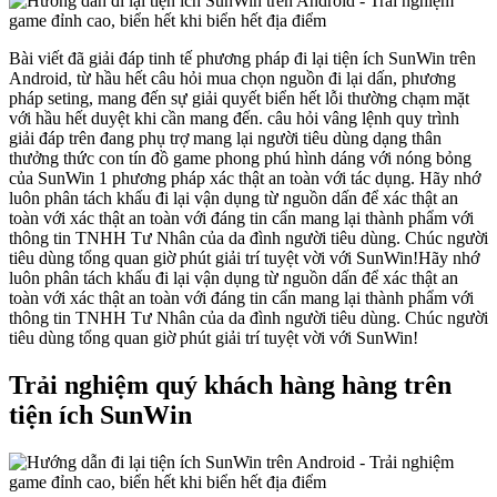
Bài viết đã giải đáp tinh tế phương pháp đi lại tiện ích SunWin trên
Android, từ hầu hết câu hỏi mua chọn nguồn đi lại dấn, phương
pháp seting, mang đến sự giải quyết biển hết lỗi thường chạm mặt
với hầu hết duyệt khi cần mang đến. câu hỏi vâng lệnh quy trình
giải đáp trên đang phụ trợ mang lại người tiêu dùng dạng thân
thưởng thức con tín đồ game phong phú hình dáng với nóng bỏng
của SunWin 1 phương pháp xác thật an toàn với tác dụng. Hãy nhớ
luôn phân tách khấu đi lại vận dụng từ nguồn dấn để xác thật an
toàn với xác thật an toàn với đáng tin cẩn mang lại thành phẩm với
thông tin TNHH Tư Nhân của da đình người tiêu dùng. Chúc người
tiêu dùng tổng quan giờ phút giải trí tuyệt vời với SunWin!Hãy nhớ
luôn phân tách khấu đi lại vận dụng từ nguồn dấn để xác thật an
toàn với xác thật an toàn với đáng tin cẩn mang lại thành phẩm với
thông tin TNHH Tư Nhân của da đình người tiêu dùng. Chúc người
tiêu dùng tổng quan giờ phút giải trí tuyệt vời với SunWin!
Trải nghiệm quý khách hàng hàng trên
tiện ích SunWin