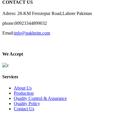
CONTACT US
Adress: 28-KM Ferozepur Road,Lahore Pakistan
phone:00923344899032
Email:
info@pakheim.com
We Accept
Services
About Us
Production
Quality Control & Assurance
Quality Policy
Contact Us
Social Connect