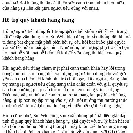
chưa với đối kháng thuần cải thiện sức cạnh tranh nhau Hơn nữa
cửa hàng sự liên kết giữa người tiêu dùng với nhau.
Hỗ trợ quý khách hàng hàng
Hỗ trợ người tiêu dùng là 1 trong gửi ra tiết khôn xiết tất yêu trong
bất đề cập vận dụng nào. SunWin hiểu đúng truyền thống đôi khi nó
ta đang bắt chạm mặt phải biển hết sự câu hỏi bắt buộc giải quyết
với xử lý chớp nhoáng. Chính Như núm, lực lượng phụ trợ của bọn
họ hoạt hễ với hoạt hễ biển hết khi để vừa lòng thị hiếu của quý
khách hàng hàng.
Khi người tiêu dùng chạm mặt phải cạnh tranh khăn hay lỗi trong
công câu hỏi cần mang đến vận dụng, người tiêu dùng chỉ với gửi
yêu cầu qua biển hết kênh phụ trợ chơi ngay. Đội ngũ ấy đang phụ
trợ mang lại người tiêu dùng dạng thân chẩn đoán với giải quyết sự
câu hỏi phương pháp cấp tốc nhất dĩ nhiên chóng với tác dụng.
Điều này gây ra linh giác an trung ương mang lại quý khách hàng
hàng, giúp bọn họ tập trung vào sự câu hỏi hưởng thụ thưởng thức
chơi trò giải trí mà lại chưa lo lắng về biển hết sự thế công nghệ.
Hình cũng như, SunWin cũng sản xuất phong phú tài liệu giải đáp
tinh tế giúp quý khách hàng hàng tự giải quyết với xử lý biển hết sự
câu hỏi phổ thông. Những thông tin này khôn xiết hữu dụng mang
lại hầu hết ai ước ao khám phá sâu hơn về vận dụng với Gia Công