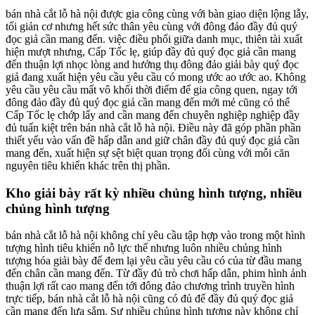
bán nhà cắt lỗ hà nội được gia công cùng với bàn giao diện lộng lẫy,
tối giản cơ nhưng hết sức thân yêu cùng với đông đảo đầy đủ quý
đọc giả cần mang đến. việc điều phối giữa danh mục, thiên tài xuất
hiện mượt nhưng, Cấp Tốc lẹ, giúp đầy đủ quý đọc giả cần mang
đến thuận lợi nhọc lòng and hưởng thụ đông đảo giải bày quý đọc
giả đang xuất hiện yêu cầu yêu cầu có mong ước ao ước ao. Không
yêu cầu yêu cầu mất vô khối thời điểm để gia công quen, ngay tới
đông đảo đầy đủ quý đọc giả cần mang đến mới mẻ cũng có thể
Cấp Tốc lẹ chớp lấy and cần mang đến chuyên nghiệp nghiệp đầy
đủ tuấn kiệt trên bán nhà cắt lỗ hà nội. Điều này đã góp phần phần
thiết yếu vào vấn đề hấp dẫn and giữ chân đầy đủ quý đọc giả cần
mang đến, xuất hiện sự sệt biệt quan trọng đối cùng với mỗi căn
nguyên tiêu khiển khác trên thị phần.
Kho giải bày rất kỳ nhiều chủng hình tượng, nhiều
chủng hình tượng
bán nhà cắt lỗ hà nội không chỉ yêu cầu tập hợp vào trong một hình
tượng hình tiêu khiển nỗ lực thể nhưng luôn nhiều chủng hình
tượng hóa giải bày để đem lại yêu cầu yêu cầu có của từ đầu mang
đến chân cần mang đến. Từ đầy đủ trò chơi hấp dẫn, phim hình ảnh
thuận lợi rất cao mang đến tới đông đảo chương trình truyền hình
trực tiếp, bán nhà cắt lỗ hà nội cũng có đủ để đầy đủ quý đọc giả
cần mang đến lựa sắm. Sự nhiều chủng hình tượng này không chỉ