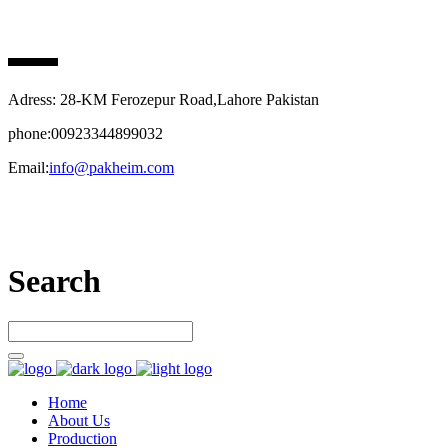
PAK HEIM PHARMA
Adress: 28-KM Ferozepur Road,Lahore Pakistan
phone:00923344899032
Email:
info@pakheim.com
Let’s connect
Search
Home
About Us
Production