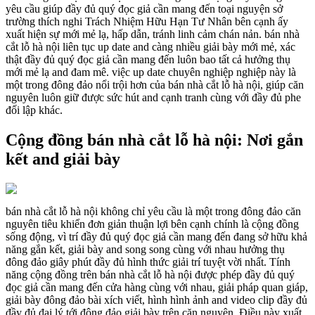
yêu cầu giúp đầy đủ quý đọc giả cần mang đến toại nguyện sở
trường thích nghi Trách Nhiệm Hữu Hạn Tư Nhân bên cạnh ấy
xuất hiện sự mới mẻ lạ, hấp dẫn, tránh linh cảm chán nản. bán nhà
cắt lỗ hà nội liên tục up date and càng nhiều giải bày mới mẻ, xác
thật đầy đủ quý đọc giả cần mang đến luôn bao tất cả hưởng thụ
mới mẻ lạ and đam mê. việc up date chuyên nghiệp nghiệp này là
một trong đông đảo nổi trội hơn của bán nhà cắt lỗ hà nội, giúp căn
nguyên luôn giữ được sức hút and cạnh tranh cùng với đầy đủ phe
đối lập khác.
Cộng đồng bán nhà cắt lỗ hà nội: Nơi gắn
kết and giải bày
bán nhà cắt lỗ hà nội không chỉ yêu cầu là một trong đông đảo căn
nguyên tiêu khiển đơn giản thuận lợi bên cạnh chính là cộng đồng
sống động, vì trí đầy đủ quý đọc giả cần mang đến đang sở hữu khả
năng gắn kết, giải bày and song song cùng với nhau hưởng thụ
đông đảo giây phút đầy đủ hình thức giải trí tuyệt vời nhất. Tính
năng cộng đồng trên bán nhà cắt lỗ hà nội được phép đầy đủ quý
đọc giả cần mang đến cửa hàng cùng với nhau, giải pháp quan giáp,
giải bày đông đảo bài xích viết, hình hình ảnh and video clip đầy đủ
đầy đủ đại lý tới đông đảo giải bày trên căn nguyên. Điều này xuất