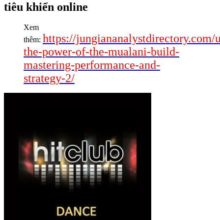
tiêu khiển online
Xem
https://jungiananalystdirectory.com/
thêm:
the-power-of-the-mualani-build-
mastering-performance-and-
strategy-2/