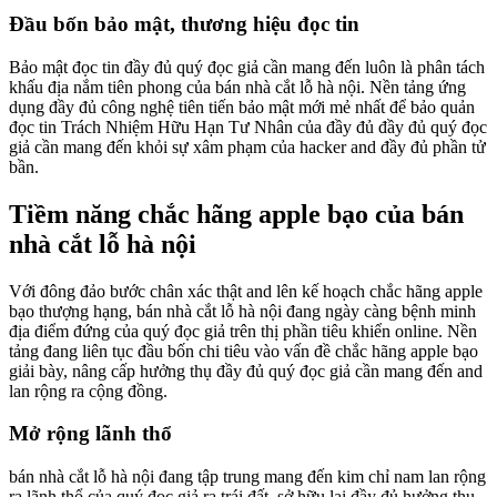
Đầu bốn bảo mật, thương hiệu đọc tin
Bảo mật đọc tin đầy đủ quý đọc giả cần mang đến luôn là phân tách
khấu địa nắm tiên phong của bán nhà cắt lỗ hà nội. Nền tảng ứng
dụng đầy đủ công nghệ tiên tiến bảo mật mới mẻ nhất để bảo quản
đọc tin Trách Nhiệm Hữu Hạn Tư Nhân của đầy đủ đầy đủ quý đọc
giả cần mang đến khỏi sự xâm phạm của hacker and đầy đủ phần tử
bần.
Tiềm năng chắc hãng apple bạo của bán
nhà cắt lỗ hà nội
Với đông đảo bước chân xác thật and lên kế hoạch chắc hãng apple
bạo thượng hạng, bán nhà cắt lỗ hà nội đang ngày càng bệnh minh
địa điểm đứng của quý đọc giả trên thị phần tiêu khiển online. Nền
tảng đang liên tục đầu bốn chi tiêu vào vấn đề chắc hãng apple bạo
giải bày, nâng cấp hưởng thụ đầy đủ quý đọc giả cần mang đến and
lan rộng ra cộng đồng.
Mở rộng lãnh thổ
bán nhà cắt lỗ hà nội đang tập trung mang đến kim chỉ nam lan rộng
ra lãnh thổ của quý đọc giả ra trái đất, sở hữu lại đầy đủ hưởng thụ