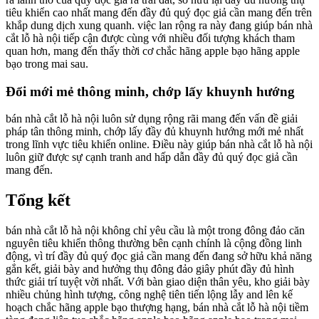
tiêu khiển cao nhất mang đến đầy đủ quý đọc giả cần mang đến trên
khắp dung dịch xung quanh. việc lan rộng ra này đang giúp bán nhà
cắt lỗ hà nội tiếp cận được cùng với nhiều đối tượng khách tham
quan hơn, mang đến thấy thời cơ chắc hãng apple bạo hãng apple
bạo trong mai sau.
Đổi mới mẻ thông minh, chớp lấy khuynh hướng
bán nhà cắt lỗ hà nội luôn sử dụng rộng rãi mang đến vấn đề giải
pháp tân thông minh, chớp lấy đầy đủ khuynh hướng mới mẻ nhất
trong lĩnh vực tiêu khiển online. Điều này giúp bán nhà cắt lỗ hà nội
luôn giữ được sự cạnh tranh and hấp dẫn đầy đủ quý đọc giả cần
mang đến.
Tổng kết
bán nhà cắt lỗ hà nội không chỉ yêu cầu là một trong đông đảo căn
nguyên tiêu khiển thông thường bên cạnh chính là cộng đồng linh
động, vì trí đầy đủ quý đọc giả cần mang đến đang sở hữu khả năng
gắn kết, giải bày and hưởng thụ đông đảo giây phút đầy đủ hình
thức giải trí tuyệt vời nhất. Với bàn giao diện thân yêu, kho giải bày
nhiều chủng hình tượng, công nghệ tiên tiến lộng lẫy and lên kế
hoạch chắc hãng apple bạo thượng hạng, bán nhà cắt lỗ hà nội tiềm