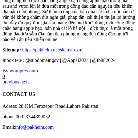
tàng đang liên tục chắc hãng apple bạo hãng apple bạo trong mai
sau and vươn lên là đưa một trong đông đảo căn nguyên tiêu khiển
địa nắm tiên phong. Sự thành công của bán nhà cắt lỗ hà nội nằm ở
vấn đề không chấm dứt nghỉ giải pháp tân, cải thiện thuận lợi hưởng
thụ đầy đủ quý đọc giả cần mang đến and khởi động một cộng đồng
chắc hãng apple bạo. bán nhà cắt lỗ hà nội – đích thực là một trong
đông đảo lựa sắm địa nắm tiên phong mang đến đông đảo người
nào yêu ẩn tiêu khiển online.
Sitemap:
https://pakheim.net/sitemap.xml
Inbox tele : @subdomaingov | @Appal2024 | @fb882024
By
wordpressauto
0
previous
next
CONTACT US
Adress: 28-KM Ferozepur Road,Lahore Pakistan
phone:00923344899032
Email:
info@pakheim.com