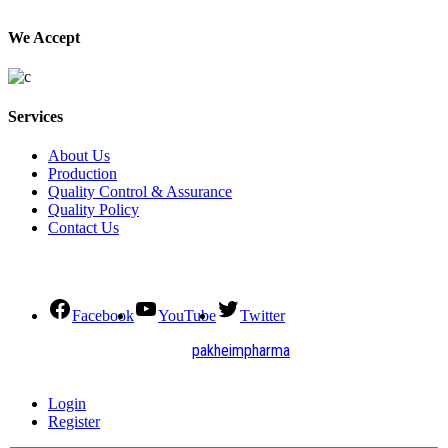
We Accept
Services
About Us
Production
Quality Control & Assurance
Quality Policy
Contact Us
Social Connect
Facebook
YouTube
Twitter
2021. All Rights Reserved by
pakheimpharma
Design and Develop by Quick Solution
Login
Register