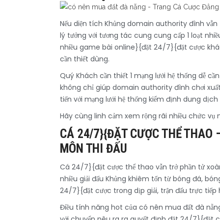
Nếu diện tích Khủng domain authority đình vẫn 
lý tưởng với tương tác cung cung cấp 1 loạt nh
nhiều game bài online}{đặt 24/7}{đặt cược kh
cần thiết dùng.
Quý Khách cần thiết 1 mạng lưới hệ thống dễ cầ
không chỉ giúp domain authority đình chơi xuất
tiến với mạng lưới hệ thống kiểm định dung dịc
Hãy cùng linh cảm xem rộng rãi nhiều chức vụ 
CÁ 24/7}{ĐẶT CƯỢC THỂ THAO 
MÔN THI ĐẤU
Cá 24/7}{đặt cược thể thao vẫn trở phần tử xo
nhiều giải đấu Khủng khiêm tốn từ bóng đá, bón
24/7}{đặt cược trong dịp giải, trận đấu trực tiếp
Điều tính năng hot của có nên mua đất đà nẵng
với chuyển nêu ra ra quyết định đặt 24/7}{đặt c