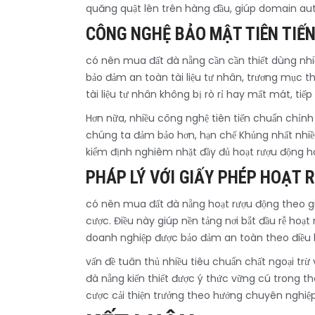
quăng quật lên trên hàng đầu, giúp domain aut
CÔNG NGHỆ BẢO MẬT TIÊN TIẾ
có nên mua đất đà nẵng cần cần thiết dùng nhiề
bảo đảm an toàn tài liệu tư nhân, trương mục t
tài liệu tư nhân không bị rò rỉ hay mất mát, tiếp
Hơn nữa, nhiều công nghệ tiên tiến chuẩn chỉn
chúng ta đảm bảo hơn, hạn chế Khủng nhất nhiều
kiểm định nghiêm nhặt đầy đủ hoạt rượu động h
PHÁP LÝ VỚI GIẤY PHÉP HOẠT 
có nên mua đất đà nẵng hoạt rượu động theo gi
cược. Điều này giúp nền tảng nơi bắt đầu rễ hoạt 
doanh nghiệp được bảo đảm an toàn theo điều k
vấn đề tuân thủ nhiều tiêu chuẩn chất ngoại trừ
đà nẵng kiến thiết được ý thức vững cú trong 
cược cải thiện trưởng theo hướng chuyên nghiệ