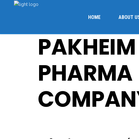
HOME
ABOUT U
PAKHEIM
PHARMA
COMPAN
Uncategorized
August 24, 2024