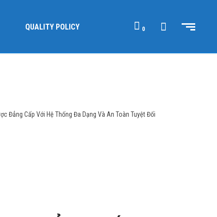
QUALITY POLICY
0
ược Đẳng Cấp Với Hệ Thống Đa Dạng Và An Toàn Tuyệt Đối