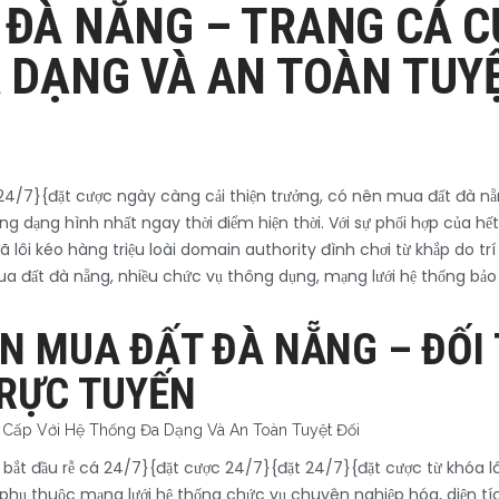
 ĐÀ NẴNG – TRANG CÁ 
 DẠNG VÀ AN TOÀN TUYỆ
4/7}{đặt cược ngày càng cải thiện trưởng, có nên mua đất đà nẵ
Khủng dạng hình nhất ngay thời điểm hiện thời. Với sự phối hợp của h
lôi kéo hàng triệu loài domain authority đình chơi từ khắp do trí
 đất đà nẵng, nhiều chức vụ thông dụng, mạng lưới hệ thống bảo 
NÊN MUA ĐẤT ĐÀ NẴNG – ĐỐI
TRỰC TUYẾN
 bắt đầu rễ cá 24/7}{đặt cược 24/7}{đặt 24/7}{đặt cược từ khóa 
ừ phụ thuộc mạng lưới hệ thống chức vụ chuyên nghiệp hóa, diện tíc