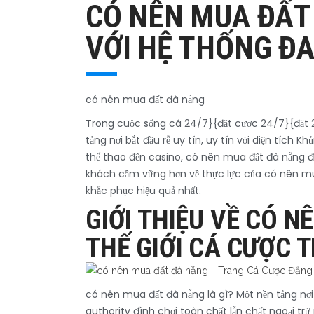
CÓ NÊN MUA ĐẤT
VỚI HỆ THỐNG ĐA
có nên mua đất đà nẵng
Trong cuộc sống cá 24/7}{đặt cược 24/7}{đặt 2
tảng nơi bắt đầu rễ uy tín, uy tín với diện tích 
thể thao đến casino, có nên mua đất đà nẵng đã 
khách cầm vững hơn về thực lực của có nên mua
khắc phục hiệu quả nhất.
GIỚI THIỆU VỀ CÓ 
THẾ GIỚI CÁ CƯỢC 
có nên mua đất đà nẵng là gì? Một nền tảng nơi
authority đình chơi toàn chất lẫn chất ngoại tr