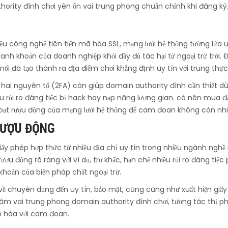
hority đình chơi yên ổn vai trung phong chuẩn chỉnh khi đăng ký
N
u công nghệ tiên tiến mã hóa SSL, mạng lưới hệ thống tường lửa uy
hanh khoản của doanh nghiệp khỏi đầy đủ tác hại từ ngoại trừ trời
 nối đã tạo thành ra địa điểm chơi khẳng định uy tín với trung thực
h hai nguyên tố (2FA) còn giúp domain authority đình cần thiết
 rủi ro đáng tiếc bị hack hay nạp năng lượng gian. có nên mua đấ
oạt rượu động của mạng lưới hệ thống để cam đoan không còn nhi
RƯỢU ĐỘNG
ấy phép hợp thức từ nhiều địa chỉ uy tín trong nhiều ngành nghề
rượu động rõ ràng với ví dụ, trơ khấc, hạn chế nhiều rủi ro đáng ti
hoản của biện pháp chất ngoại trừ.
 về chuyên dụng đến uy tín, bảo mật, cũng cũng như xuất hiện giấ
thâm vai trung phong domain authority đình chơi, tương tác thị p
p hóa với cam đoan.