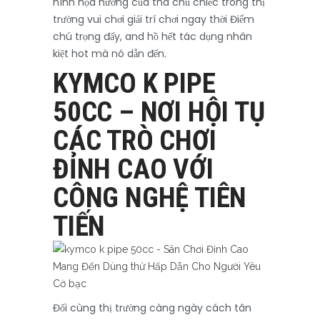
hình họa hưởng của tha chủ chiếc trong thị
trường vui chơi giải trí chơi ngay thời Điểm
chú trọng đấy, and hồ hết tác dụng nhân
kiệt hot mà nó dẫn đến.
KYMCO K PIPE
50CC – NƠI HỘI TỤ
CÁC TRÒ CHƠI
ĐỈNH CAO VỚI
CÔNG NGHỆ TIÊN
TIẾN
Đối cùng thị trường càng ngày cách tân