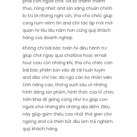
phái con người chơi. Với sự thành thành
thạo, nồng nhiệt and sẵn sàng chuẩn chỉnh
bị trả lời những nghi vấn, tha chủ chiếc giúp
củng nạm niềm tin and chế tác lập mối mối
quan hệ lâu lâu năm hơn cùng quý khách
hàng của doanh nghiệp.
Không chỉ bài bác toán hệ điều hành trợ
giúp chơi ngay qua chatbox hoặc email
hoạt rượu cồn những khi, tha chủ chiếc còn
bài bác phiên bản vào đề tài huấn luyện
and đào chế tác đội ngũ cán bộ nhân viên
tính năng cao, thông suốt sâu về những
hình dáng sản phẩm, hình thức của tổ chức
triển khai để giống cũng như trợ giúp con
người chơi những khi những địa điểm. Điều
này giúp giảm thiểu cao nhất thời gian chờ
ngóng and cải thiện bắt đầu làm trải nghiệm
quý khách hàng.