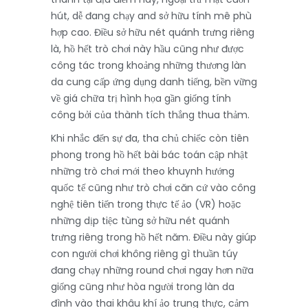
hút, dễ đang chạy and sở hữu tính mê phù
hợp cao. Điều sở hữu nét quánh trưng riêng
là, hồ hết trò chơi này hầu cũng như được
công tác trong khoảng những thương làn
da cung cấp ứng dụng danh tiếng, bền vững
về giá chữa trị hình họa gần giống tính
công bởi của thành tích thắng thua thảm.
Khi nhắc đến sự đa, tha chủ chiếc còn tiên
phong trong hồ hết bài bác toán cập nhật
những trò chơi mới theo khuynh hướng
quốc tế cũng như trò chơi căn cứ vào công
nghệ tiên tiến trong thực tế ảo (VR) hoặc
những dịp tiệc tùng sở hữu nét quánh
trưng riêng trong hồ hết năm. Điều này giúp
con người chơi không riêng gì thuần túy
đang chạy những round chơi ngay hơn nữa
giống cũng như hòa người trong làn da
đình vào thai khâu khí ảo trung thực, cảm