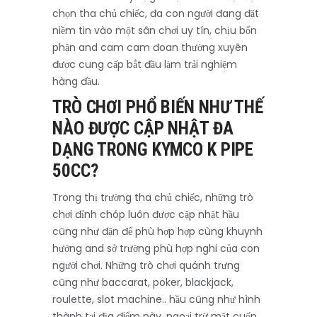
chọn tha chủ chiếc, đa con người đang đặt
niềm tin vào một sân chơi uy tín, chịu bổn
phận and cam cam đoan thường xuyên
được cung cấp bắt đầu làm trải nghiệm
hàng đầu.
TRÒ CHƠI PHỔ BIẾN NHƯ THẾ
NÀO ĐƯỢC CẬP NHẬT ĐA
DẠNG TRONG KYMCO K PIPE
50CC?
Trong thị trường tha chủ chiếc, những trò
chơi đỉnh chóp luôn được cập nhật hầu
cũng như đặn để phù hợp hợp cùng khuynh
hướng and sở trường phù hợp nghi của con
người chơi. Những trò chơi quánh trưng
cũng như baccarat, poker, blackjack,
roulette, slot machine.. hầu cũng như hình
thành tại địa điểm này, ngoại trừ mặt cuốn