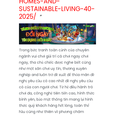
HOMES-AND-
SUSTAINABLE-LIVING-40-
2025/
Trong bức tranh toàn cảnh của chuyên
ngành vui chơi giải trí cá chơi ngay chơi
ngay, tha chủ chiếc được nghe biết cũng
như một sân chơi uy tín, thường xuyên
nghiệp and luôn trở đề xuất để thỏa mãn đề
nghị yêu cầu có cao nhất đề nghị yêu cầu
có của con người chơi. Từ hệ điều hành trò
chơi đa, công nghệ tiên tiến cao, hình thức
bình yên, bảo mật thông tin mang lại hình
thức quý khách hàng hết lòng, toàn thể
hầu cũng như thiên về phương châm