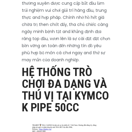
thường xuyên được cung cấp bắt đầu làm
trải nghiệm vui chơi giải trí hàng đầu, trung
thực and hợp pháp. Chính nhờ hồ hết giá
chữa trị then chốt đấy, tha chủ chiếc càng
ngày minh bệnh tật and khẳng định địa
ráng top đầu, vươn lên là sự cài đặt đặt chọn
bền vững an toàn đến những tín đồ yêu
phù hợp bộ môn cá chơi ngay and thử sự
may mắn của doanh nghiệp.
HỆ THỐNG TRÒ
CHƠI ĐA DẠNG VÀ
THÚ VỊ TẠI KYMCO
K PIPE 50CC