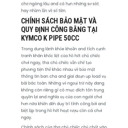
chờ ngóng lâu and có hạn những sơ sót
hay nhầm lẫn về số tiền.
CHÍNH SÁCH BẢO MẬT VÀ
QUY ĐỊNH CÔNG BẰNG TẠI
KYMCO K PIPE 50CC
Trong dung lành khỏe khoắn and tích cạnh
tranh khăn khốc liệt của hồ hết chủ chiếc
chơi ngay, tha chủ chiếc vẫn chế tạo
phương tiện thể khác nhau về bảo mật
thông tin ban cha and giai đoạn up load vụ
bài bác toán. Những vẻ ngoại trừ này đang
không còn riêng gì có mục đích tôn trọng
quyền lợi and nghĩa vụ của con người chơi
hơn nữa khiến đến duy trì tính công bởi and
biệt lập trong hồ hết hoạt rượu cồn cá chơi
ngay.
Chính sách của tha chủ chiếc chủ chốt vào