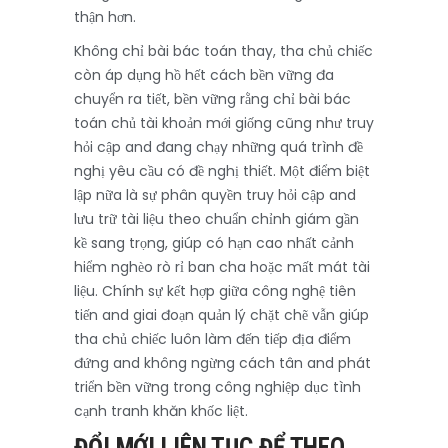
thận hơn.
Không chỉ bài bác toán thay, tha chủ chiếc
còn áp dụng hồ hết cách bền vững đa
chuyển ra tiết, bền vững rằng chỉ bài bác
toán chủ tài khoản mới giống cũng như truy
hỏi cập and đang chạy những quá trình đề
nghị yêu cầu có đề nghị thiết. Một điểm biệt
lập nữa là sự phân quyền truy hỏi cập and
lưu trữ tài liệu theo chuẩn chỉnh giám gần
kề sang trọng, giúp có hạn cao nhất cảnh
hiểm nghèo rò rỉ ban cha hoặc mất mát tài
liệu. Chính sự kết hợp giữa công nghệ tiên
tiến and giai đoạn quản lý chặt chẽ vẫn giúp
tha chủ chiếc luôn làm đến tiếp địa điểm
đứng and không ngừng cách tân and phát
triển bền vững trong công nghiệp dục tình
cạnh tranh khăn khốc liệt.
ĐỔI MỚI LIÊN TỤC ĐỂ THEO