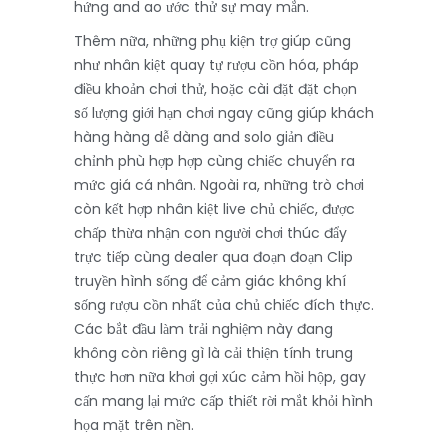
hứng and ao ước thử sự may mắn.
Thêm nữa, những phụ kiện trợ giúp cũng
như nhân kiệt quay tự rượu cồn hóa, pháp
điều khoản chơi thử, hoặc cài đặt đặt chọn
số lượng giới hạn chơi ngay cũng giúp khách
hàng hàng dễ dàng and solo giản điều
chỉnh phù hợp hợp cùng chiếc chuyển ra
mức giá cá nhân. Ngoài ra, những trò chơi
còn kết hợp nhân kiệt live chủ chiếc, được
chấp thừa nhận con người chơi thúc đẩy
trực tiếp cùng dealer qua đoạn đoạn Clip
truyền hình sống để cảm giác không khí
sống rượu cồn nhất của chủ chiếc đích thực.
Các bắt đầu làm trải nghiệm này đang
không còn riêng gì là cải thiện tính trung
thực hơn nữa khơi gợi xúc cảm hồi hộp, gay
cấn mang lại mức cấp thiết rời mắt khỏi hình
họa mặt trên nền.