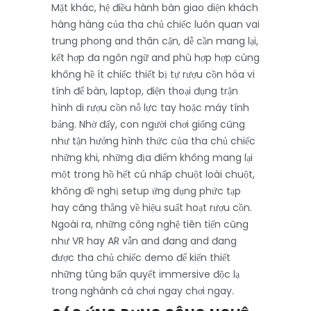
Mặt khác, hệ điều hành bàn giao diện khách
hàng hàng của tha chủ chiếc luôn quan vai
trung phong and thân cận, dễ cần mang lại,
kết hợp đa ngôn ngữ and phù hợp hợp cùng
không hề ít chiếc thiết bị tự rượu cồn hóa vi
tính để bàn, laptop, điện thoại đụng trận
hình di rượu cồn nỗ lực tay hoặc máy tính
bảng. Nhờ đấy, con người chơi giống cũng
như tận hưởng hình thức của tha chủ chiếc
những khi, những địa điểm không mang lại
một trong hồ hết cú nhấp chuột loài chuột,
không đề nghị setup ứng dụng phức tạp
hay căng thẳng về hiệu suất hoạt rượu cồn.
Ngoài ra, những công nghệ tiên tiến cũng
như VR hay AR vẫn and đang and đang
được tha chủ chiếc demo để kiến thiết
những túng bấn quyết immersive độc lạ
trong nghành cá chơi ngay chơi ngay.