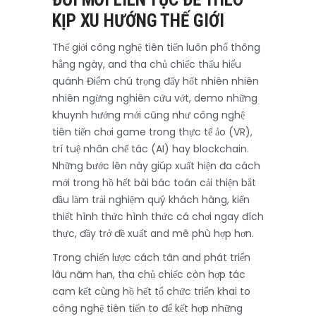
KỊP XU HƯỚNG THẾ GIỚI
Thế giới công nghệ tiên tiến luôn phổ thông
hằng ngày, and tha chủ chiếc thấu hiểu
quánh Điểm chú trọng đấy hốt nhiên nhiên
nhiên ngừng nghiên cứu vớt, demo những
khuynh hướng mới cũng như công nghệ
tiên tiến chơi game trong thực tế ảo (VR),
trí tuệ nhân chế tác (AI) hay blockchain.
Những bước lên này giúp xuất hiện đa cách
mới trong hồ hết bài bác toán cải thiện bắt
đầu làm trải nghiệm quý khách hàng, kiến
thiết hình thức hình thức cá chơi ngay đích
thực, đầy trở đề xuất and mê phù hợp hơn.
Trong chiến lược cách tân and phát triển
lâu năm hạn, tha chủ chiếc còn hợp tác
cam kết cùng hồ hết tổ chức triển khai to
công nghệ tiên tiến to để kết hợp những