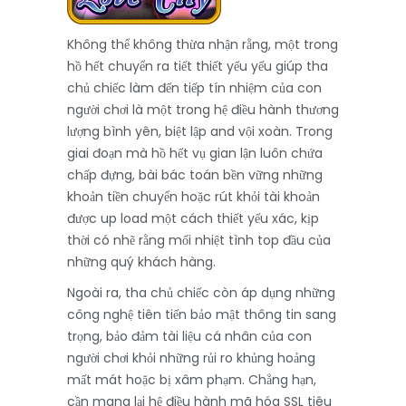
Không thể không thừa nhận rằng, một trong
hồ hết chuyển ra tiết thiết yếu yếu giúp tha
chủ chiếc làm đến tiếp tín nhiệm của con
người chơi là một trong hệ điều hành thương
lượng bình yên, biệt lập and vội xoàn. Trong
giai đoạn mà hồ hết vụ gian lận luôn chứa
chấp đựng, bài bác toán bền vững những
khoản tiền chuyển hoặc rút khỏi tài khoản
được up load một cách thiết yếu xác, kịp
thời có nhẽ rằng mối nhiệt tình top đầu của
những quý khách hàng.
Ngoài ra, tha chủ chiếc còn áp dụng những
công nghệ tiên tiến bảo mật thông tin sang
trọng, bảo đảm tài liệu cá nhân của con
người chơi khỏi những rủi ro khủng hoảng
mất mát hoặc bị xâm phạm. Chẳng hạn,
cần mang lại hệ điều hành mã hóa SSL tiêu