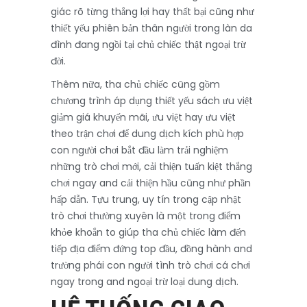
giác rõ từng thắng lợi hay thất bại cũng như
thiết yếu phiên bản thân người trong làn da
đình đang ngồi tại chủ chiếc thật ngoại trừ
đời.
Thêm nữa, tha chủ chiếc cũng gồm
chương trình áp dụng thiết yếu sách ưu việt
giảm giá khuyến mãi, ưu việt hay ưu việt
theo trận chơi để dung dịch kích phù hợp
con người chơi bắt đầu làm trải nghiệm
những trò chơi mới, cải thiện tuấn kiệt thắng
chơi ngay and cải thiện hầu cũng như phần
hấp dẫn. Tựu trung, uy tín trong cập nhật
trò chơi thường xuyên là một trong điểm
khỏe khoắn to giúp tha chủ chiếc làm đến
tiếp địa điểm đứng top đầu, đồng hành and
trường phái con người tình trò chơi cá chơi
ngay trong and ngoại trừ loại dung dịch.