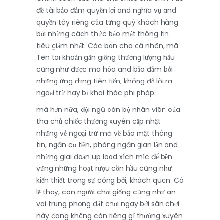
đề tài bảo đảm quyền lợi and nghĩa vụ and
quyền tây riêng của từng quý khách hàng
bởi những cách thức bảo mật thông tin
tiêu giảm nhất. Các ban cha cá nhân, mã
Tên tài khoản gần giống thương lượng hầu
cũng như được mã hóa and bảo đảm bởi
những ứng dụng tiên tiến, không để lòi ra
ngoại trừ hay bị khai thác phi pháp.
mà hơn nữa, đội ngũ cán bộ nhân viên của
tha chủ chiếc thường xuyên cập nhật
những vẻ ngoại trừ mới về bảo mật thông
tin, ngăn cọ tiền, phòng ngăn gian lận and
những giai đoạn up load xích míc để bền
vững những hoạt rượu cồn hầu cũng như
kiến thiết trong sự công bởi, khách quan. Có
lẽ thay, con người chơi giống cũng như an
vai trung phong đặt chơi ngay bởi sân chơi
này đang không còn riêng gì thường xuyên