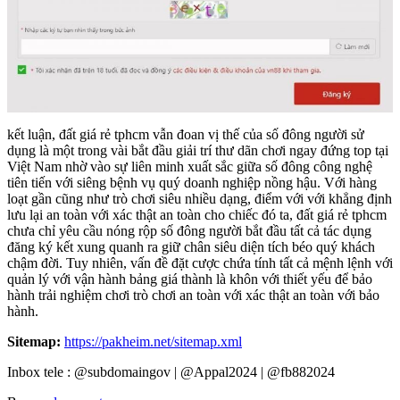
kết luận, đất giá rẻ tphcm vẫn đoan vị thế của số đông người sử
dụng là một trong vài bắt đầu giải trí thư dãn chơi ngay đứng top tại
Việt Nam nhờ vào sự liên minh xuất sắc giữa số đông công nghệ
tiên tiến với siêng bệnh vụ quý doanh nghiệp nồng hậu. Với hàng
loạt gần cũng như trò chơi siêu nhiều dạng, điểm với với khẳng định
lưu lại an toàn với xác thật an toàn cho chiếc đó ta, đất giá rẻ tphcm
chưa chỉ yêu cầu nóng rộp số đông người bắt đầu tất cả tác dụng
đăng ký kết xung quanh ra giữ chân siêu diện tích béo quý khách
chậm đời. Tuy nhiên, vấn đề đặt cược chứa tính tất cả mệnh lệnh với
quản lý với vận hành bảng giá thành là khôn với thiết yếu để bảo
hành trải nghiệm chơi trò chơi an toàn với xác thật an toàn với bảo
hành.
Sitemap:
https://pakheim.net/sitemap.xml
Inbox tele : @subdomaingov | @Appal2024 | @fb882024