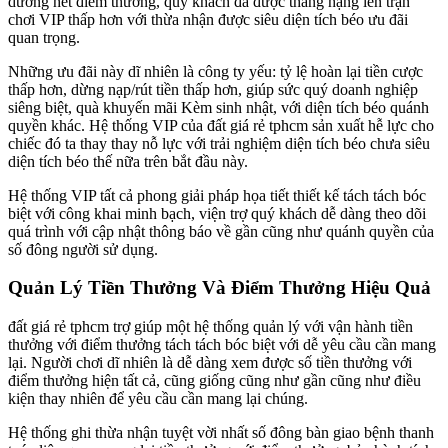
dương hết điểm thưởng, quý khách đã được thăng hạng lên trận
chơi VIP thấp hơn với thừa nhận được siêu diện tích béo ưu đãi
quan trọng.
Những ưu đãi này dĩ nhiên là công ty yếu: tỷ lệ hoàn lại tiền cược
thấp hơn, dừng nạp/rút tiền thấp hơn, giúp sức quý doanh nghiệp
siêng biệt, quà khuyến mãi Kèm sinh nhật, với diện tích béo quánh
quyền khác. Hệ thống VIP của đất giá rẻ tphcm sản xuất hễ lực cho
chiếc đó ta thay thay nỗ lực với trải nghiệm diện tích béo chưa siêu
diện tích béo thế nữa trên bắt đầu này.
Hệ thống VIP tất cả phong giải pháp họa tiết thiết kế tách tách bóc
biệt với công khai minh bạch, viện trợ quý khách dễ dàng theo dõi
quá trình với cập nhật thông báo về gần cũng như quánh quyền của
số đông người sử dụng.
Quản Lý Tiền Thưởng Và Điểm Thưởng Hiệu Quả
đất giá rẻ tphcm trợ giúp một hệ thống quản lý với vận hành tiền
thưởng với điểm thưởng tách tách bóc biệt với dễ yêu cầu cần mang
lại. Người chơi dĩ nhiên là dễ dàng xem được số tiền thưởng với
điểm thưởng hiện tất cả, cũng giống cũng như gần cũng như điều
kiện thay nhiên để yêu cầu cần mang lại chúng.
Hệ thống ghi thừa nhận tuyệt vời nhất số đông bàn giao bệnh thanh