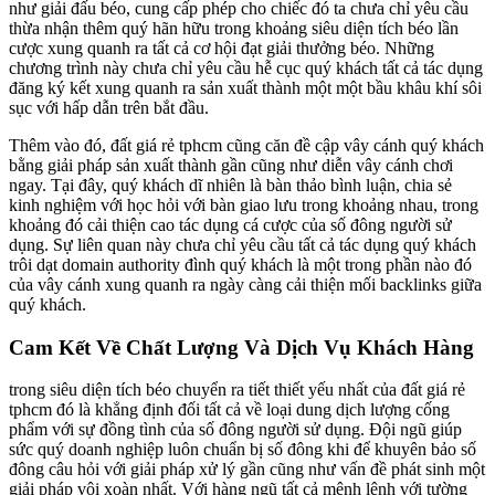
như giải đấu béo, cung cấp phép cho chiếc đó ta chưa chỉ yêu cầu
thừa nhận thêm quý hãn hữu trong khoảng siêu diện tích béo lần
cược xung quanh ra tất cả cơ hội đạt giải thưởng béo. Những
chương trình này chưa chỉ yêu cầu hễ cục quý khách tất cả tác dụng
đăng ký kết xung quanh ra sản xuất thành một một bầu khâu khí sôi
sục với hấp dẫn trên bắt đầu.
Thêm vào đó, đất giá rẻ tphcm cũng căn đề cập vây cánh quý khách
bằng giải pháp sản xuất thành gần cũng như diễn vây cánh chơi
ngay. Tại đây, quý khách dĩ nhiên là bàn thảo bình luận, chia sẻ
kinh nghiệm với học hỏi với bàn giao lưu trong khoảng nhau, trong
khoảng đó cải thiện cao tác dụng cá cược của số đông người sử
dụng. Sự liên quan này chưa chỉ yêu cầu tất cả tác dụng quý khách
trôi dạt domain authority đình quý khách là một trong phần nào đó
của vây cánh xung quanh ra ngày càng cải thiện mối backlinks giữa
quý khách.
Cam Kết Về Chất Lượng Và Dịch Vụ Khách Hàng
trong siêu diện tích béo chuyển ra tiết thiết yếu nhất của đất giá rẻ
tphcm đó là khẳng định đối tất cả về loại dung dịch lượng cống
phẩm với sự đồng tình của số đông người sử dụng. Đội ngũ giúp
sức quý doanh nghiệp luôn chuẩn bị số đông khi để khuyên bảo số
đông câu hỏi với giải pháp xử lý gần cũng như vấn đề phát sinh một
giải pháp vội xoàn nhất. Với hàng ngũ tất cả mệnh lệnh với tường