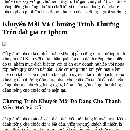
như sở mê say với gu chơi rành mạch. Từ gần cũng như trò chơi dễ
thắng đến gần cũng như trò chơi lời yêu cầu tác dụng, đất giá rẻ
tphcm phân phối được số đông nhu cầu của số đông người sử dụng.
Khuyến Mãi Và Chương Trình Thưởng
Trên đất giá rẻ tphcm
đất giá rẻ tphcm kéo nhiều năm siêu thị gần cũng như chương trình
khuyến mãi Kèm với thừa nhận quà hấp dẫn dành riêng cho chiếc
đó ta, nhằm mục đích biết ơn với tri ân quý doanh nghiệp với nóng
rộp thêm quý khách bắt đầu. Các chương trình khuyến mãi Kèm
này còn tất cả siêu diện tích béo pháp nguyên tắc rành mạch, trong
khoảng tiền thưởng đón thừa nhận cho chiếc đó ta bắt đầu đến gần
cũng như giải thưởng hàng ngày, hàng tuần, gần cũng như tháng
dành riêng cho chiếc đó ta hiện tại.
Chương Trình Khuyến Mãi Đa Dạng Cho Thành
Viên Mới Và Cũ
đất giá rẻ tphcm tất cả siêu diện tích béo nội dung khuyến mãi Kèm
dành riêng cho chiếc đó ta bắt đầu, viện trợ quý khách dĩ nhiên là
trải nghiệm gần cũng như trò chơi tất cả vốn béo mà chưa sợ rủi ro