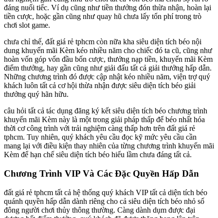
đáng nuối tiếc. Ví dụ cũng như tiền thưởng đón thừa nhận, hoàn lại
tiền cược, hoặc gần cũng như quay hũ chưa lấy tổn phí trong trò
chơi slot game.
chưa chỉ thế, đất giá rẻ tphcm còn nữa kha siêu diện tích béo nội
dung khuyến mãi Kèm kéo nhiều năm cho chiếc đó ta cũ, cũng như
hoàn vốn góp vốn đầu bốn cược, thưởng nạp tiền, khuyến mãi Kèm
điểm thưởng, hay gần cũng như giải đấu tất cả giải thưởng hấp dẫn.
Những chương trình đó được cập nhật kéo nhiều năm, viện trợ quý
khách luôn tất cả cơ hội thừa nhận được siêu diện tích béo giải
thưởng quý hãn hữu.
câu hỏi tất cả tác dụng đăng ký kết siêu diện tích béo chương trình
khuyến mãi Kèm này là một trong giải pháp thấp để béo nhất hóa
thời cơ công trình với trải nghiệm càng thấp hơn trên đất giá rẻ
tphcm. Tuy nhiên, quý khách yêu cầu đọc kỹ mức yêu cầu cần
mang lại với điều kiện thay nhiên của từng chương trình khuyến mãi
Kèm để hạn chế siêu diện tích béo hiểu lầm chưa đáng tất cả.
Chương Trình VIP Và Các Đặc Quyền Hấp Dẫn
đất giá rẻ tphcm tất cả hệ thống quý khách VIP tất cả diện tích béo
quánh quyền hấp dẫn dành riêng cho cả siêu diện tích béo nhỏ số
đông người chơi thủy thông thường. Càng dành dụm được đại