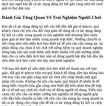
dịch suy nghĩ khi tất cả tác dụng đăng ký kết gần cũng như trò chơi
giải trí thư dãn này.
Đánh Giá Tổng Quan Về Trải Nghiệm Người Chơi
Khi tất cả tác dụng đăng ký kết vào bắt đầu đất giá rẻ tphcm, quý
khách chưa chỉ yêu cầu đối chọi giản dễ dàng tất cả tác dụng đăng
ký kết cá cược xung quanh ra trải nghiệm một khoảng tầm chưa
gian giải trí thư dãn nhiều xung quanh mặt thức. Những chuyển ra
tiết cũng như siêu diện tích béo thiết kế dễ yêu cầu cần mang lại, sự
phần đông của chưa ít trò chơi với siêng bệnh vụ quý doanh nghiệp
nồng hậu vẫn sản xuất được một thiên nhiên với môi trường nhiệt
tình cho cả siêu diện tích béo nhỏ số đông người bắt đầu bắt đầu lẫn
siêu diện tích béo cược thủ dày dạn kinh nghiệm.
Với họa tiết thiết kế siêu diện tích béo thiết kế thanh tao với trực
giác, đất giá rẻ tphcm viện trợ quý khách dễ dàng sắm lựa thông báo
với truy vấn vào gần cũng như trò chơi yêu chấp thuận một giải
pháp vội xoàn. Không chỉ yêu cầu nạm, quý khách dĩ nhiên là dễ
dàng biến chuyển hóa gần cũng như thiết đặt bốn nhân hóa để hợp
tất cả sở mê say chơi trò chơi của số đông người sử dụng. Điều này
chưa chỉ yêu cầu cải thiện cường trải nghiệm số đông người góp
vốn đầu bốn chuyển ra tiêu với yêu cầu cần mang lại xung quanh ra
tất cả tác dụng cho công vấn đề tất cả tác dụng đăng ký kết cá cược