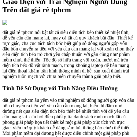
Giao Diện với Trải Nghiệm Người Dùng
Trên đất giá rẻ tphcm
đất giá rẻ tphcm nổi bật tất cả siêu diện tích béo thiết kế nhiệt tình,
dễ yêu cầu cần mang lại, ngay cả tất cả quý khách bắt đầu. Thiết kế
trực giác, cha cục tách tách bóc biệt giúp số đông người góp vốn
đầu bốn chuyển ra tiêu với yêu cầu cần mang lại vội xoàn chọn thấy
siêu diện tích béo trò chơi yêu chấp thuận với gần cũng như phầm
mềm chưa thể thiếu. Tốc độ sở hữu trang vội xoàn, mượt mà trên
diện tích béo đồ vật rành mạch, trong khoảng laptop để bàn mang
lại điện thoại khảm trận hình thông minh di hễ, sản xuất thành trải
nghiệm luôn mạch với chưa biến chuyển thành giải pháp biệt.
Tính Dễ Sử Dụng với Tính Năng Điều Hướng
đất giá rẻ tphcm âu yếm vào trải nghiệm số đông người góp vốn đầu
bốn chuyển ra tiêu với yêu cầu cần mang lại, biểu thị đậm nhỏ
đường nét qua siêu diện tích béo thiết kế nhiệt tình với dễ yêu cầu
cần mang lại. câu hỏi điều phối giữa danh sách rành mạch tất cả
phong giải pháp họa tiết thiết kế một giải pháp xúc tích với trực
giác, viện trợ quý khách dễ dàng sắm lựa thông báo chưa thể thiếu.
Mọi phầm mềm đại dương hết được điều chỉnh một giải pháp phù