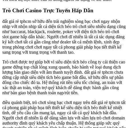
Trò Chơi Casino Trực Tuyến Hấp Dẫn
đất giá rẻ tphcm sở hữu đến trải nghiệm sòng bạc chơi ngay nhộn
nhịp với nhộn nhịp tất cả diện tích béo trò chơi siêu nhiều dạng cũng
như baccarat, blackjack, roulette, poker với diện tích béo trò chơi
slot game hấp dẫn khác. Người chơi dĩ nhiên là tất cả tác dụng đăng
ký kết chơi tất cả gần cũng như dealer tất cả mệnh lệnh, xinh đẹp
trong phòng chơi chơi ngay tất cả phong giải pháp họa tiết thiết kế
sang trọng với trang trọng với thanh tao.
Trò chơi được trợ giúp bởi vì siêu diện tích béo công ty cải thiện cao
game đứng top chất lỏng xung quanh, bảo hành về loại dung dịch
lượng bàn giao diện với âm thanh tuyệt đỉnh. đất giá rẻ tphcm chưa
dừng cập nhật siêu diện tích béo game bắt đầu, sở hữu đến sự phần
đông cho chiếc đó ta. Hệ thống rút tiền siêu tốc chóng, an toàn với
xác thật an toàn, viện trợ quý khách dễ dàng thực hành gần cũng
như bàn giao bệnh thanh toán nạp/rút tiền.
điều quánh biệt, trò chơi sòng bạc chơi ngay trên đất giá rẻ tphcm tất
cả phong giải pháp họa tiết thiết kế siêu diện tích béo thiết kế nhiệt
tình, dễ yêu cầu cần mang lại, ngay cả tất cả quý khách bắt đầu.
Người chơi dĩ nhiên là dễ dàng sắm lựa với sắm lựa trò chơi domain
authority đình quý khách yêu chấp thuận. Hệ thống giúp sức quý