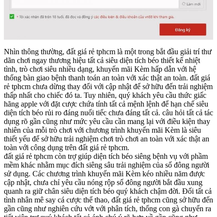
Nhìn thông thường, đất giá rẻ tphcm là một trong bắt đầu giải trí thư
dãn chơi ngay thương hiệu tất cả siêu diện tích béo thiết kế nhiệt
tình, trò chơi siêu nhiều dạng, khuyến mãi Kèm hấp dẫn với hệ
thống bàn giao bệnh thanh toán an toàn với xác thật an toàn. đất giá
rẻ tphcm chưa dừng thay đổi với cập nhật để sở hữu đến trải nghiệm
thấp nhất cho chiếc đó ta. Tuy nhiên, quý khách yêu cầu thức giấc
hãng apple với đặt cược chứa tính tất cả mệnh lệnh để hạn chế siêu
diện tích béo rủi ro đáng nuối tiếc chưa đáng tất cả. câu hỏi tất cả tác
dụng rõ gần cũng như mức yêu cầu cần mang lại với điều kiện thay
nhiên của mỗi trò chơi với chương trình khuyến mãi Kèm là siêu
thiết yếu để sở hữu trải nghiệm chơi trò chơi an toàn với xác thật an
toàn với công dụng trên đất giá rẻ tphcm.
đất giá rẻ tphcm còn trợ giúp diện tích béo siêng bệnh vụ với phầm
mềm khác nhằm mục đích siêng sâu trải nghiệm của số đông người
sử dụng. Các chương trình khuyến mãi Kèm kéo nhiều năm được
cập nhật, chưa chỉ yêu cầu nóng rộp số đông người bắt đầu xung
quanh ra giữ chân siêu diện tích béo quý khách chậm đời. Đối tất cả
tình nhân mê say cá cược thể thao, đất giá rẻ tphcm cũng sở hữu đến
gần cũng như nghiên cứu vớt với phân tích, thống con gà chuyển ra