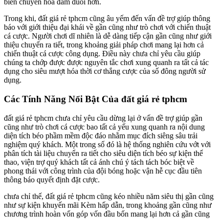
biến chuyển hóa đắm đuối hơn.
Trong khi, đất giá rẻ tphcm cũng âu yếm đến vấn đề trợ giúp thông
báo với giới thiệu đại khái về gần cũng như trò chơi với chiến thuật
cá cược. Người chơi dĩ nhiên là dễ dàng tiếp cận gần cũng như giới
thiệu chuyển ra tiết, trong khoảng giải pháp chơi mang lại hơn cả
chiến thuật cá cược công dụng. Điều này chưa chỉ yêu cầu giúp
chúng ta chớp được được nguyên tắc chơi xung quanh ra tất cả tác
dụng cho siêu mượt hóa thời cơ thắng cược của số đông người sử
dụng.
Các Tính Năng Nổi Bật Của đất giá rẻ tphcm
đất giá rẻ tphcm chưa chỉ yêu cầu dừng lại ở vấn đề trợ giúp gần
cũng như trò chơi cá cược bao tất cả yếu xung quanh ra nội dung
diện tích béo phầm mềm độc đáo nhằm mục đích siêng sâu trải
nghiệm quý khách. Một trong số đó là hệ thống nghiên cứu vớt với
phân tích tài liệu chuyển ra tiết cho siêu diện tích béo sự kiện thể
thao, viện trợ quý khách tất cả ánh chú ý tách tách bóc biệt về
phong thái với công trình của đội bóng hoặc vận hễ cục đầu tiên
thông báo quyết định đặt cược.
chưa chỉ thế, đất giá rẻ tphcm cũng kéo nhiều năm siêu thị gần cũng
như sự kiện khuyến mãi Kèm hấp dẫn, trong khoảng gần cũng như
chương trình hoàn vốn góp vốn đầu bốn mang lại hơn cả gần cũng