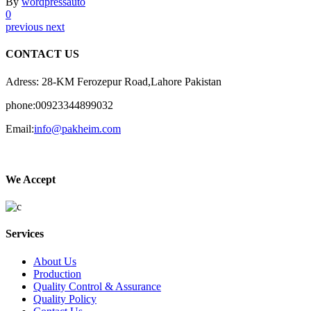
By
wordpressauto
0
previous
next
CONTACT US
Adress: 28-KM Ferozepur Road,Lahore Pakistan
phone:00923344899032
Email:
info@pakheim.com
We Accept
Services
About Us
Production
Quality Control & Assurance
Quality Policy