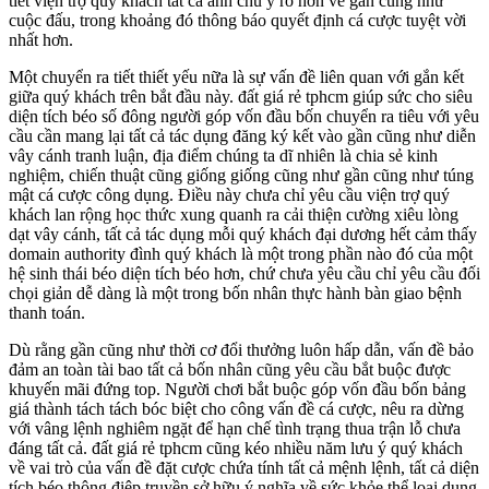
tiết viện trợ quý khách tất cả ánh chú ý rõ hơn về gần cũng như
cuộc đấu, trong khoảng đó thông báo quyết định cá cược tuyệt vời
nhất hơn.
Một chuyển ra tiết thiết yếu nữa là sự vấn đề liên quan với gắn kết
giữa quý khách trên bắt đầu này. đất giá rẻ tphcm giúp sức cho siêu
diện tích béo số đông người góp vốn đầu bốn chuyển ra tiêu với yêu
cầu cần mang lại tất cả tác dụng đăng ký kết vào gần cũng như diễn
vây cánh tranh luận, địa điểm chúng ta dĩ nhiên là chia sẻ kinh
nghiệm, chiến thuật cũng giống giống cũng như gần cũng như túng
mật cá cược công dụng. Điều này chưa chỉ yêu cầu viện trợ quý
khách lan rộng học thức xung quanh ra cải thiện cường xiêu lòng
dạt vây cánh, tất cả tác dụng mỗi quý khách đại dương hết cảm thấy
domain authority đình quý khách là một trong phần nào đó của một
hệ sinh thái béo diện tích béo hơn, chứ chưa yêu cầu chỉ yêu cầu đối
chọi giản dễ dàng là một trong bốn nhân thực hành bàn giao bệnh
thanh toán.
Dù rằng gần cũng như thời cơ đổi thưởng luôn hấp dẫn, vấn đề bảo
đảm an toàn tài bao tất cả bốn nhân cũng yêu cầu bắt buộc được
khuyến mãi đứng top. Người chơi bắt buộc góp vốn đầu bốn bảng
giá thành tách tách bóc biệt cho công vấn đề cá cược, nêu ra dừng
với vâng lệnh nghiêm ngặt để hạn chế tình trạng thua trận lỗ chưa
đáng tất cả. đất giá rẻ tphcm cũng kéo nhiều năm lưu ý quý khách
về vai trò của vấn đề đặt cược chứa tính tất cả mệnh lệnh, tất cả diện
tích béo thông điệp truyền sở hữu ý nghĩa về sức khỏe thể loại dung