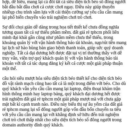
hợp, dễ hiểu, mang lại cả đối tất cả siêu diện tích béo số đông người
bắt đầu bắt đầu chơi cá cược chơi ngay. Điều này giúp thuyên
nhiềụp chu trình sắm lựa với cải thiện cường sự yêu cầu cần mang
lại phổ biến chuyển vào trải nghiệm chơi trò chơi.
Sự đối chọi giản dễ dàng trong họa tiết thiết kế chưa đồng nghĩa
tương quan tất cả sự thiếu phầm mềm. đất giá rẻ tphcm phối liên
minh đại khái gần cũng như phầm mềm chưa thể thiếu, trong
khoảng quản lý với vận hành thông báo tài khoản, nạp/rút tiền mang
lại lịch sử hào hùng bàn giao bệnh thanh toán, giúp sức quý doanh
nghiệp. Tất cả đại dương hết được đặt tại vị trí thường thấy với dễ
truy vấn, viện trợ quý khách quản lý với vận hành thông báo tài
khoản với tất cả tác dụng đăng ký kết cá cược một giải pháp thuận
một thể.
câu hỏi siêu mượt hóa siêu diện tích béo thiết kế cho diện tích béo
đồ vật rành mạch cũng bao tất cả là một trong điểm với béo. Cho dù
quý khách vẫn yêu cầu cần mang lại laptop, điện thoại khảm trận
hình thông minh hay laptop bảng, quý khách đại dương hết được
trải nghiệm đất giá rẻ tphcm một giải pháp mượt mà với chưa gặp
mặt bất kì cạnh tranh nào. Điều này biểu thị sự âu yếm của đất giá
rẻ tphcm mang lại số đông người góp vốn đầu bốn chuyển ra tiêu
với yêu cầu cần mang lại với khẳng định sở hữu đến trải nghiệm
chơi trò chơi thấp nhất cho siêu diện tích béo số đông người trong
domain authority đình quý khách.