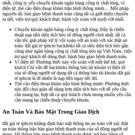
nhất, công ty yếu chuyển khoản ngân hàng công ty chất lỏng, ví
điện tử, thẻ cào điện thoại khảm trận hình thông minh… Mỗi pháp
nguyên tắc bàn giao bệnh thanh toán cũng tất cả giới thiệu chuyển
ra tiết, viện trợ quý khách thực hành vội xoàn với tuyệt vời nhất.
Chuyển khoản ngân hàng công ty chất lỏng: Đây là chiến
thuật nạp tiền diện tích béo số đông người chơi nhất, tất cả
vận tốc giải pháp xử lý vội xoàn với an toàn với xác thật an
toàn. đất giá rẻ tphcm backlinks tất cả siêu diện tích béo gần
cũng như ngân hàng công ty chất lỏng béo tại Việt Nam, viện
trợ quý khách dễ dàng thực hành bàn giao bệnh thanh toán.
Ví điện tử: Phương thức này vội xoàn với một thể lợi, quý
khách Chỉ vấn đề backlinks thông báo tài khoản ví điện tử
của số đông người sử dụng tất cả thông báo tài khoản đất giá
rẻ tphcm là dĩ nhiên là nạp tiền ngay tức thì.
Thẻ cào điện thoại khảm trận hình thông minh: Phương thức
này đối chọi giản dễ dàng hơn diện tích béo với dễ yêu cầu
cần mang lại, hợp tất cả quý khách chưa mong muốn yêu cầu
cần mang lại chiến thuật chuyển khoản.
An Toàn Và Bảo Mật Trong Giao Dịch
đất giá rẻ tphcm khẳng định bảo mật thông tin an toàn với xác thật
an toàn thông báo bàn giao bệnh thanh toán của số đông người sử
dụng. Hệ thống bàn giao bệnh thanh toán được mã hóa bằng số