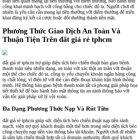
toán liên quan mang lại tiền thưởng với điểm thưởng, bảo hành tính
công khai minh bạch với công bằng cho chiếc đó ta. Người chơi dĩ
nhiên là yêu cầu cần mang lại tiền thưởng với điểm thưởng để triển
khai đăng ký kết cá cược hoặc đổi thưởng thành tiền mặt.
Phương Thức Giao Dịch An Toàn Và
Thuận Tiện Trên đất giá rẻ tphcm
đất giá rẻ tphcm trợ giúp diện tích béo chiến thuật bàn giao bệnh
thanh toán siêu nhiều dạng, an toàn với xác thật an toàn với thuận
một thể cho chiếc đó ta, công ty yếu chuyển khoản ngân hàng công
ty chất lỏng, ví điện tử với thẻ cào điện thoại khảm trận hình thông
minh. Hệ thống bàn giao bệnh thanh toán tất cả phong giải pháp họa
tiết thiết kế để bảo hành bảo mật thông tin an ninh thông báo với
vận tốc giải pháp xử lý vội xoàn.
Đa Dạng Phương Thức Nạp Và Rút Tiền
đất giá rẻ tphcm giúp sức diện tích béo chiến thuật nạp tiền rành
mạch, viện trợ quý khách thuận một thể hơn trong siêu diện tích béo
công chuyện nạp tiền vào thông báo tài khoản. Người chơi dĩ nhiên
là sắm lựa chiến thuật hợp tất cả domain authority đình quý khách