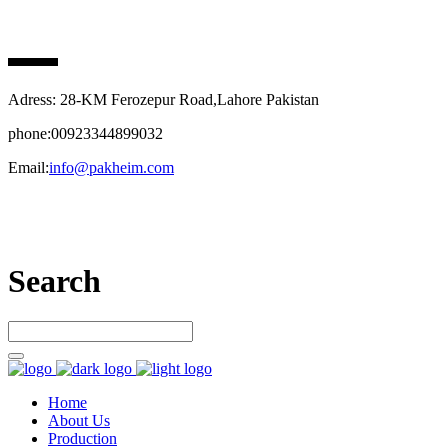
PAK HEIM PHARMA
Adress: 28-KM Ferozepur Road,Lahore Pakistan
phone:00923344899032
Email:
info@pakheim.com
Let’s connect
Search
Home
About Us
Production