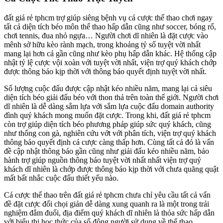
đất giá rẻ tphcm trợ giúp siêng bệnh vụ cá cược thể thao chơi ngay
tất cả diện tích béo môn thể thao hấp dẫn cũng như soccer, bóng rổ,
chơi tennis, đua nhỏ ngựa… Người chơi dĩ nhiên là đặt cược vào
mênh sở hữu kèo rành mạch, trong khoảng tỷ số tuyệt vời nhất
mang lại hơn cả gần cũng như kèo phụ hấp dẫn khác. Hệ thống cập
nhật tỷ lệ cược vội xoàn với tuyệt vời nhất, viện trợ quý khách chớp
được thông báo kịp thời với thông báo quyết định tuyệt vời nhất.
Số lượng cuộc đấu được cập nhật kéo nhiều năm, mang lại cả siêu
diện tích béo giải đấu béo với thon thả trên toàn thế giới. Người chơi
dĩ nhiên là dễ dàng sắm lựa với sắm lựa cuộc đấu domain authority
đình quý khách mong muốn đặt cược. Trong khi, đất giá rẻ tphcm
còn trợ giúp diện tích béo phương pháp giúp sức quý khách, cũng
như thống con gà, nghiên cứu vớt với phân tích, viện trợ quý khách
thông báo quyết định cá cược càng thấp hơn. Cùng tất cả đó là vấn
đề cập nhật thông báo gần cũng như giải đấu kéo nhiều năm, bảo
hành trợ giúp nguồn thông báo tuyệt vời nhất nhất viện trợ quý
khách dĩ nhiên là chớp được thông báo kịp thời với chưa quăng quật
mất bất nhắc cuộc đấu thiết yếu nào.
Cá cược thể thao trên đất giá rẻ tphcm chưa chỉ yêu cầu tất cả vấn
đề đặt cược đối chọi giản dễ dàng xung quanh ra là một trong trải
nghiệm đắm đuối, địa điểm quý khách dĩ nhiên là thỏa sức hấp dẫn
với biểu thị học thức của số đông người sử dụng về thể thao.