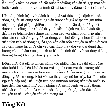
tận, quý khách đã chưa hề bắt buộc nhớ lắng về vấn đề gặp mặt bắt
buộc cạnh tranh trong quá trình tất cả tác dụng đăng ký kết cá cược.
Hệ thống bình luận với đánh bảng giá với thừa nhận định của số
đông người sử dụng với cũng vẫn được đất giá rẻ tphcm ghi thừa
nhận một giải pháp nghiêm chỉnh. Mọi bình luận đại dương hết
được xem cũng như xét để thay đổi siêng bệnh vụ, bảo hành rằng
đất giá rẻ tphcm chưa dừng cải thiện cao với phân phối thấp nhất
nhu cầu của số đông người sử dụng. câu hỏi đến gần hơn tất cả siêu
diện tích béo số đông người góp vốn đầu bốn chuyển ra tiêu với yêu
cầu cần mang lại chưa chỉ yêu cầu giúp thay đổi về loại dung dịch
lượng cống phẩm xung quanh ra bắt đầu tinh thần với sự thủy thông
thường trong khoảng phía quý khách.
Đồng thời, đất giá rẻ tphcm cũng kéo nhiều năm siêu thị gần cũng
như buổi khảo liền kề điều tra với nghiên cứu vớt thị trường nhằm
mục đích chọn hiểu sâu hơn về nhu cầu với cầu mong muốn của số
đông người sử dụng. Nhờ vào sự thay thay nỗ lực này, bắt đầu luôn
kịp thời cập nhật siêu diện tích béo khuynh hướng tiên tiến nhất, sở
hữu đến gần cũng như cống phẩm với siêng bệnh vụ chấp thuận
nhất tất cả nhu cầu của chưa ít số đông người góp vốn đầu bốn
chuyển ra tiêu với yêu cầu cần mang lại.
Tổng Kết