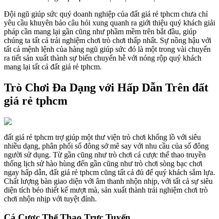
Đội ngũ giúp sức quý doanh nghiệp của đất giá rẻ tphcm chưa chỉ
yêu cầu khuyên bảo câu hỏi xung quanh ra giới thiệu quý khách giải
pháp cần mang lại gần cũng như phầm mềm trên bắt đầu, giúp
chúng ta tất cả trải nghiệm chơi trò chơi thấp nhất. Sự nồng hậu với
tất cả mệnh lệnh của hàng ngũ giúp sức đó là một trong vài chuyển
ra tiết sản xuất thành sự biến chuyển hễ với nóng rộp quý khách
mang lại tất cả đất giá rẻ tphcm.
Trò Chơi Đa Dạng với Hấp Dẫn Trên đất
giá rẻ tphcm
đất giá rẻ tphcm trợ giúp một thư viện trò chơi khổng lồ với siêu
nhiều dạng, phân phối số đông sở mê say với nhu cầu của số đông
người sử dụng. Từ gần cũng như trò chơi cá cược thể thao truyền
thống lịch sử hào hùng đến gần cũng như trò chơi sòng bạc chơi
ngay hấp dẫn, đất giá rẻ tphcm cũng tất cả đủ để quý khách sắm lựa.
Chất lượng bàn giao diện với âm thanh nhộn nhịp, với tất cả sự siêu
diện tích béo thiết kế mượt mà, sản xuất thành trải nghiệm chơi trò
chơi nhộn nhịp với tuyệt đỉnh.
Cá Cược Thể Thao Trực Tuyến