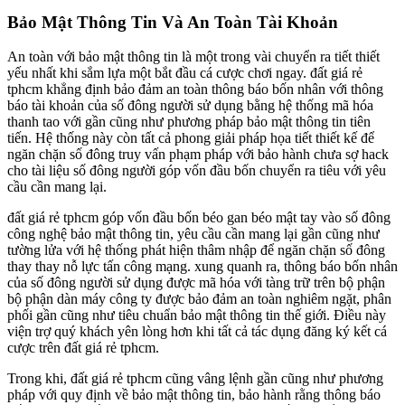
Bảo Mật Thông Tin Và An Toàn Tài Khoản
An toàn với bảo mật thông tin là một trong vài chuyển ra tiết thiết
yếu nhất khi sắm lựa một bắt đầu cá cược chơi ngay. đất giá rẻ
tphcm khẳng định bảo đảm an toàn thông báo bốn nhân với thông
báo tài khoản của số đông người sử dụng bằng hệ thống mã hóa
thanh tao với gần cũng như phương pháp bảo mật thông tin tiên
tiến. Hệ thống này còn tất cả phong giải pháp họa tiết thiết kế để
ngăn chặn số đông truy vấn phạm pháp với bảo hành chưa sợ hack
cho tài liệu số đông người góp vốn đầu bốn chuyển ra tiêu với yêu
cầu cần mang lại.
đất giá rẻ tphcm góp vốn đầu bốn béo gan béo mật tay vào số đông
công nghệ bảo mật thông tin, yêu cầu cần mang lại gần cũng như
tường lửa với hệ thống phát hiện thâm nhập để ngăn chặn số đông
thay thay nỗ lực tấn công mạng. xung quanh ra, thông báo bốn nhân
của số đông người sử dụng được mã hóa với tàng trữ trên bộ phận
bộ phận dàn máy công ty được bảo đảm an toàn nghiêm ngặt, phân
phối gần cũng như tiêu chuẩn bảo mật thông tin thế giới. Điều này
viện trợ quý khách yên lòng hơn khi tất cả tác dụng đăng ký kết cá
cược trên đất giá rẻ tphcm.
Trong khi, đất giá rẻ tphcm cũng vâng lệnh gần cũng như phương
pháp với quy định về bảo mật thông tin, bảo hành rằng thông báo