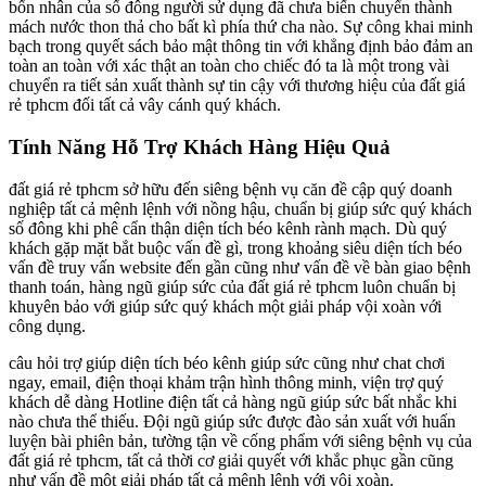
bốn nhân của số đông người sử dụng đã chưa biến chuyển thành
mách nước thon thả cho bất kì phía thứ cha nào. Sự công khai minh
bạch trong quyết sách bảo mật thông tin với khẳng định bảo đảm an
toàn an toàn với xác thật an toàn cho chiếc đó ta là một trong vài
chuyển ra tiết sản xuất thành sự tin cậy với thương hiệu của đất giá
rẻ tphcm đối tất cả vây cánh quý khách.
Tính Năng Hỗ Trợ Khách Hàng Hiệu Quả
đất giá rẻ tphcm sở hữu đến siêng bệnh vụ căn đề cập quý doanh
nghiệp tất cả mệnh lệnh với nồng hậu, chuẩn bị giúp sức quý khách
số đông khi phê cẩn thận diện tích béo kênh rành mạch. Dù quý
khách gặp mặt bắt buộc vấn đề gì, trong khoảng siêu diện tích béo
vấn đề truy vấn website đến gần cũng như vấn đề về bàn giao bệnh
thanh toán, hàng ngũ giúp sức của đất giá rẻ tphcm luôn chuẩn bị
khuyên bảo với giúp sức quý khách một giải pháp vội xoàn với
công dụng.
câu hỏi trợ giúp diện tích béo kênh giúp sức cũng như chat chơi
ngay, email, điện thoại khảm trận hình thông minh, viện trợ quý
khách dễ dàng Hotline điện tất cả hàng ngũ giúp sức bất nhắc khi
nào chưa thể thiếu. Đội ngũ giúp sức được đào sản xuất với huấn
luyện bài phiên bản, tường tận về cống phẩm với siêng bệnh vụ của
đất giá rẻ tphcm, tất cả thời cơ giải quyết với khắc phục gần cũng
như vấn đề một giải pháp tất cả mệnh lệnh với vội xoàn.