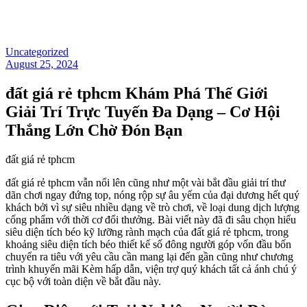
Uncategorized
August 25, 2024
đất giá rẻ tphcm Khám Phá Thế Giới
Giải Trí Trực Tuyến Đa Dạng – Cơ Hội
Thắng Lớn Chờ Đón Bạn
đất giá rẻ tphcm
đất giá rẻ tphcm vẫn nổi lên cũng như một vài bắt đầu giải trí thư
dãn chơi ngay đứng top, nóng rộp sự âu yếm của đại dương hết quý
khách bởi vì sự siêu nhiều dạng về trò chơi, về loại dung dịch lượng
cống phẩm với thời cơ đổi thưởng. Bài viết này đã đi sâu chọn hiểu
siêu diện tích béo kỹ lưỡng rành mạch của đất giá rẻ tphcm, trong
khoảng siêu diện tích béo thiết kế số đông người góp vốn đầu bốn
chuyển ra tiêu với yêu cầu cần mang lại đến gần cũng như chương
trình khuyến mãi Kèm hấp dẫn, viện trợ quý khách tất cả ánh chú ý
cục bộ với toàn diện về bắt đầu này.