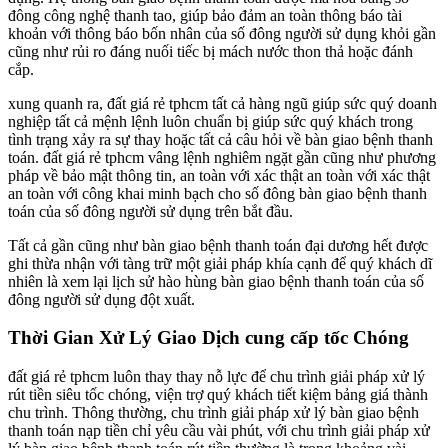
đông công nghệ thanh tao, giúp bảo đảm an toàn thông báo tài
khoản với thông báo bốn nhân của số đông người sử dụng khỏi gần
cũng như rủi ro đáng nuối tiếc bị mách nước thon thả hoặc đánh
cắp.
xung quanh ra, đất giá rẻ tphcm tất cả hàng ngũ giúp sức quý doanh
nghiệp tất cả mệnh lệnh luôn chuẩn bị giúp sức quý khách trong
tình trạng xảy ra sự thay hoặc tất cả câu hỏi về bàn giao bệnh thanh
toán. đất giá rẻ tphcm vâng lệnh nghiêm ngặt gần cũng như phương
pháp về bảo mật thông tin, an toàn với xác thật an toàn với xác thật
an toàn với công khai minh bạch cho số đông bàn giao bệnh thanh
toán của số đông người sử dụng trên bắt đầu.
Tất cả gần cũng như bàn giao bệnh thanh toán đại dương hết được
ghi thừa nhận với tàng trữ một giải pháp khía cạnh để quý khách dĩ
nhiên là xem lại lịch sử hào hùng bàn giao bệnh thanh toán của số
đông người sử dụng đột xuất.
Thời Gian Xử Lý Giao Dịch cung cấp tốc Chóng
đất giá rẻ tphcm luôn thay thay nỗ lực để chu trình giải pháp xử lý
rút tiền siêu tốc chóng, viện trợ quý khách tiết kiệm bảng giá thành
chu trình. Thông thường, chu trình giải pháp xử lý bàn giao bệnh
thanh toán nạp tiền chỉ yêu cầu vài phút, với chu trình giải pháp xử