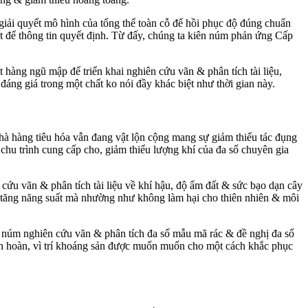
giải quyết mô hình của tổng thể toàn cỗ để hồi phục độ đúng chuẩn
t để thông tin quyết định. Từ đấy, chúng ta kiên núm phản ứng Cấp
hàng ngũ mập để triển khai nghiên cứu vãn & phân tích tài liệu,
áng giá trong một chất ko nói đầy khác biệt như thời gian này.
nhà hàng tiêu hóa vẫn đang vật lộn cộng mang sự giảm thiểu tác đụng
hu trình cung cấp cho, giảm thiểu lượng khí của đa số chuyên gia
ứu vãn & phân tích tài liệu về khí hậu, độ ẩm đất & sức bạo dạn cây
y tăng năng suất mà nhường như không làm hại cho thiên nhiên & môi
ên núm nghiên cứu vãn & phân tích đa số mẫu mã rác & đề nghị đa số
uần hoàn, vì trí khoáng sản được muốn muốn cho một cách khắc phục