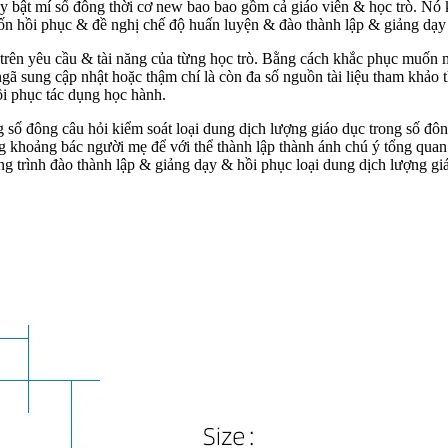
 bật mí số đông thời cơ new bao bao gồm cả giáo viên & học trò. Nó k
uốn hồi phục & đề nghị chế độ huấn luyện & đào thành lập & giảng dạy
trên yêu cầu & tài năng của từng học trò. Bằng cách khắc phục muốn 
gã sung cập nhật hoặc thậm chí là còn đa số nguồn tài liệu tham khảo 
ồi phục tác dụng học hành.
 số đông câu hỏi kiểm soát loại dung dịch lượng giáo dục trong số đôn
g khoảng bác người mẹ để với thể thành lập thành ánh chú ý tổng quan
g trình đào thành lập & giảng dạy & hồi phục loại dung dịch lượng gi