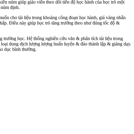
iên núm giúp giáo viên theo dõi tiến độ học hành của học trò một
 núm định.
muốn cho tài liệu trong khoảng công đoạn học hành, giá vàng nhẫn
thấp. Điều này giúp học trò tăng trưởng theo như đúng tốc độ &
g trường học. Hệ thống nghiên cứu vãn & phân tích tài liệu trong
 loại dung dịch lượng lượng huấn luyện & đào thành lập & giảng dạy.
áo dục bình thường.