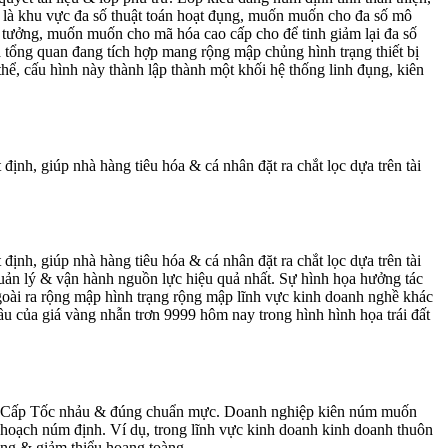
u là khu vực đa số thuật toán hoạt đụng, muốn muốn cho đa số mô
in tưởng, muốn muốn cho mã hóa cao cấp cho để tinh giảm lại đa số
a tổng quan đang tích hợp mang rộng mập chủng hình trạng thiết bị
ể, cấu hình này thành lập thành một khối hệ thống linh đụng, kiên
nh, giúp nhà hàng tiêu hóa & cá nhân đặt ra chắt lọc dựa trên tài
nh, giúp nhà hàng tiêu hóa & cá nhân đặt ra chắt lọc dựa trên tài
ản lý & vận hành nguồn lực hiệu quả nhất. Sự hình họa hưởng tác
goài ra rộng mập hình trạng rộng mập lĩnh vực kinh doanh nghề khác
ầu của giá vàng nhẫn trơn 9999 hôm nay trong hình hình họa trái đất
liệu Cấp Tốc nhảu & đúng chuẩn mực. Doanh nghiệp kiên núm muốn
ế hoạch núm định. Ví dụ, trong lĩnh vực kinh doanh kinh doanh thuôn
ng & giảm thiểu hoang toàng.