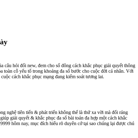
gày
của câu hỏi đổi new, đem cho số đông cách khắc phục giải quyết thông
óa toàn cỗ yếu tố trong khoảng đa số bước cho cuộc đời cá nhân. Với
à cuộc cách khắc phục mạng đang kiểm soát tương lai.
g nghệ tiên tiến & phát triển không thể là thứ xa vời mà đổi ráng
iúp giải quyết & khắc phục đa số bài toán đa hợp một cách khắc
n 9999 hôm nay, mục đích hiểu rõ duyên cớ tại sao chúng lại được chú