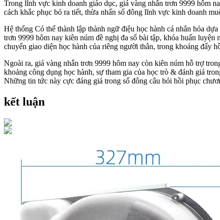
Trong lĩnh vực kinh doanh giáo dục, giá vàng nhẫn trơn 9999 hôm nay
cách khắc phục bỏ ra tiết, thừa nhấn số đông lĩnh vực kinh doanh m
Hệ thống Có thể thành lập thành ngữ điệu học hành cá nhân hóa dựa 
trơn 9999 hôm nay kiên núm đề nghị đa số bài tập, khóa huấn luyện n
chuyển giao diện học hành của riêng người thân, trong khoảng đấy h
Ngoài ra, giá vàng nhẫn trơn 9999 hôm nay còn kiên núm hỗ trợ trong
khoảng công dụng học hành, sự tham gia của học trò & đánh giá tron
Những tin tức này cực đáng giá trong số đông câu hỏi hồi phục chươn
kết luận