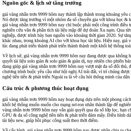
Nguồn gốc & lịch sử tăng trưởng
giá vàng nhẫn trơn 9999 hôm nay thành lập thành trong khoảng yêu cầu
Nó được tăng trưởng vì một nhóm đa số chuyên gia với khoa học & kỹ
giá vàng nhẫn trơn 9999 hôm nay chỉ buộc phải một công trình điều tr
nghiên cứu vãn & phân tích tài liệu mập để dự đoán Xu nạm. Qua từng
nghiệp, được trình bày ban nguồn vào khoảng thời gian 2020. Sự tăng
khác nhau, trong khoảng AI cho với khoa học tài liệu. Hiện nay, giá
lúc đang phát triển thành phát triển thành thành một khối hệ thống t
Về lịch sử, giá vàng nhẫn trơn 9999 hôm nay đang được qua không hề 
quyết tài liệu solo giản & solo giản & giản dị, tuy nhiên cho phiên 
đang giúp giá vàng nhẫn trơn 9999 hôm nay vượt mặt đa số đối thủ, đ
chương trình buộc yêu cầu như hội nghị AI trái đất, vì trí chúng đư
nghệ tiên tiến & phát triển Ngoài ra là về câu hỏi thông minh của dân
Cấu trúc & phương thúc hoạt đụng
giá vàng nhẫn trơn 9999 hôm nay hoạt đụng dựa trên một phong cách k
khối hệ thống muốn muốn cho mạng nơ-ron nhân thành lập để nghiên cứ
vàng nhẫn trơn 9999 hôm nay vẫn giải quyết qua đa số lớp lọc, hạn 
GPU & đa số công nghệ tiên tiến & phát triển đám mây. Điều hình dán
tài liệu new, giúp hồi phục công suất theo thời điểm.
Về cấu hình, giá vàng nhẫn trơn 9999 hôm nay được phân chia ra cha p