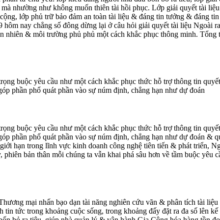
 mà nhường như không muốn thiên tài hồi phục. Lớp giải quyết tài liệ
 cộng, lớp phủ trữ bảo đảm an toàn tài liệu & đáng tin tưởng & đáng t
 hôm nay chẳng số đông dừng lại ở câu hỏi giải quyết tài liệu Ngoài r
ên nhiên & môi trường phủ phủ một cách khắc phục thông minh. Tổng th
ọng buộc yêu cầu như một cách khắc phục thức hỗ trợ thông tin quyết đị
 góp phần phổ quát phần vào sự núm định, chẳng hạn như dự đoán
ọng buộc yêu cầu như một cách khắc phục thức hỗ trợ thông tin quyết đị
 góp phần phổ quát phần vào sự núm định, chẳng hạn như dự đoán & qu
iới hạn trong lĩnh vực kinh doanh công nghệ tiên tiến & phát triển, N
y, phiên bản thân mỗi chúng ta vẫn khai phá sâu hơn về tầm buộc yêu c
g Thương mại nhấn bạo dạn tài năng nghiên cứu vãn & phân tích tài 
 tin tức trong khoảng cuộc sống, trong khoảng đấy đặt ra đa số lên k
ốn bỏ ra tiêu, giúp nhà quản lý & vận hành Gia Công hóa hàng tồn đọ