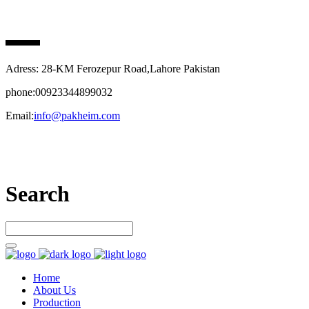
PAK HEIM PHARMA
Adress: 28-KM Ferozepur Road,Lahore Pakistan
phone:00923344899032
Email:
info@pakheim.com
Let’s connect
Search
Home
About Us
Production