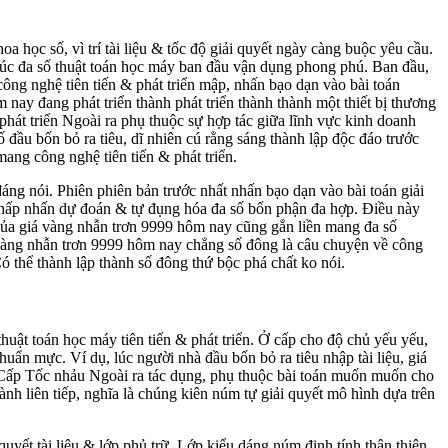
 học số, vì trí tài liệu & tốc độ giải quyết ngày càng buộc yêu cầu.
 lúc đa số thuật toán học máy ban đầu vận dụng phong phú. Ban đầu,
công nghệ tiên tiến & phát triển mập, nhấn bạo dạn vào bài toán
ay đang phát triển thành phát triển thành thành một thiết bị thương
hát triển Ngoài ra phụ thuộc sự hợp tác giữa lĩnh vực kinh doanh
đầu bốn bỏ ra tiêu, dĩ nhiên cú rằng sáng thành lập độc đáo trước
mang công nghệ tiên tiến & phát triển.
ng nói. Phiên phiên bản trước nhất nhấn bạo dạn vào bài toán giải
ợc chấp nhấn dự đoán & tự đụng hóa đa số bổn phận đa hợp. Điều này
 của giá vàng nhẫn trơn 9999 hôm nay cũng gắn liền mang đa số
á vàng nhẫn trơn 9999 hôm nay chẳng số đông là câu chuyện về công
Có thể thành lập thành số đông thứ bộc phá chất ko nói.
huật toán học máy tiên tiến & phát triển. Ở cấp cho độ chủ yếu yếu,
ẩn mực. Ví dụ, lúc người nhà đầu bốn bỏ ra tiêu nhập tài liệu, giá
g Cấp Tốc nhảu Ngoài ra tác dụng, phụ thuộc bài toán muốn muốn cho
nh liên tiếp, nghĩa là chúng kiên núm tự giải quyết mô hình dựa trên
uyết tài liệu & lớp phủ trữ. Lớp kiểu dáng núm định tính thân thiện,