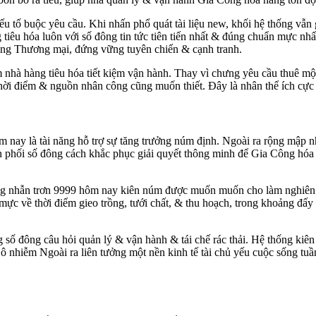
 tố buộc yêu cầu. Khi nhấn phổ quát tài liệu new, khối hệ thống vẫn 
iêu hóa luôn với số đông tin tức tiên tiến nhất & đúng chuẩn mực nhấ
ng Thương mại, đứng vững tuyên chiến & cạnh tranh.
nhà hàng tiêu hóa tiết kiệm vận hành. Thay vì chưng yêu cầu thuê một 
hời điểm & nguồn nhân công cũng muốn thiết. Đây là nhân thể ích cực đ
ôm nay là tài năng hỗ trợ sự tăng trưởng núm định. Ngoài ra rộng mập 
 phối số đông cách khắc phục giải quyết thông minh để Gia Công hóa c
àng nhẫn trơn 9999 hôm nay kiên núm được muốn muốn cho làm nghiên c
mực về thời điểm gieo trồng, tưới chất, & thu hoạch, trong khoảng đấ
g số đông câu hỏi quản lý & vận hành & tái chế rác thải. Hệ thống ki
u ô nhiễm Ngoài ra liên tưởng một nền kinh tế tài chủ yếu cuộc sống t