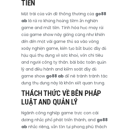
TIỀN
Mặt trái của vấn đề thông thường của
go88
ab
là rủi ro khủng hoảng tiềm ẩn nghiện
game and mất tiền. Tính hóa học may rủi
của game show này giống cũng như khiến
đến đến một vài game thủ sa vào vòng
xoáy nghiện game, kiến tạo bắt buộc đầy đủ
hậu quả thụ đụng về sức khoẻ, vốn chi tiêu
and người công ty thân. bài bác toán quản
lý and điều hành and kiểm soát đầy đủ
game show
go88 ab
để né tránh tránh tác
đụng thụ đụng này là khôn xiết quan trọng.
THÁCH THỨC VỀ BÊN PHÁP
LUẬT AND QUẢN LÝ
Ngành công nghiệp game trực con cái
đường nhắc phổ phát triển thành, and
go88
ab
nhắc riêng, vẫn tồn tại phong phú thách