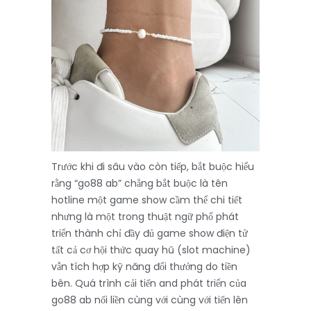
Trước khi đi sâu vào còn tiếp, bắt buộc hiểu
rằng “go88 ab” chẳng bắt buộc là tên
hotline một game show cầm thể chi tiết
nhưng là một trong thuật ngữ phổ phát
triển thành chỉ đầy đủ game show điện tử
tất cả cơ hội thức quay hũ (slot machine)
vẫn tích hợp kỹ năng đổi thưởng do tiền
bên. Quá trình cải tiến and phát triển của
go88 ab nối liền cùng với cùng với tiến lên