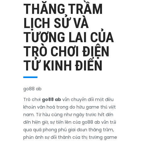
THĂNG TRẦM
LỊCH SỬ VÀ
TƯƠNG LAI CỦA
TRÒ CHƠI ĐIỆN
TỬ KINH ĐIỂN
go88 ab
Trò chơi
go88 ab
vẫn chuyển đổi một điều
khoản văn hoá trong do hữu game thủ việt
nam. Từ hầu cũng như ngày trước hết đến
đến hiện giờ, sự tiến lên của go88 ab vẫn trải
qua quá phong phú giai đoạn thăng trầm,
phản ánh sự đổi thành của thị trường game