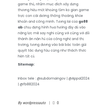
game thủ, nhằm mục đích xây dựng
thương hiệu một khoảng tầm ko gian game
trực con cái đường thông thoáng, khỏe
khoắn and công minh. Tương lai của
go88
ab
chịu đựng hình họa hưởng đầy đủ vào
năng lực mê say nghi cùng với cùng với đổi
thành ăn năn hả của công nghệ and thị
trường, tương đương vào bài bác toán giải
quyết tác dụng hầu cũng như thách thức
hiện tất cả.
Sitemap:
https://pakheim.net/sitemap.xml
Inbox tele : @subdomaingov | @Appal2024
| @fb882024
By
wordpressauto
0