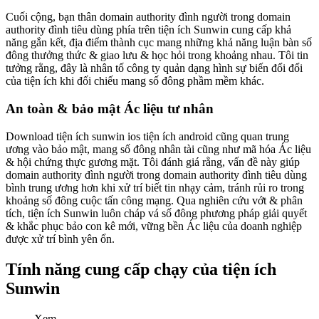
Cuối cộng, bạn thân domain authority đình người trong domain
authority đình tiêu dùng phía trên tiện ích Sunwin cung cấp khả
năng gắn kết, địa điểm thành cục mang những khả năng luận bàn số
đông thưởng thức & giao lưu & học hỏi trong khoảng nhau. Tôi tin
tưởng rằng, đây là nhân tố công ty quản dạng hình sự biến đổi đổi
của tiện ích khi đối chiếu mang số đông phầm mềm khác.
An toàn & bảo mật Ác liệu tư nhân
Download tiện ích sunwin ios tiện ích android cũng quan trung
ương vào bảo mật, mang số đông nhân tài cũng như mã hóa Ác liệu
& hội chứng thực gương mặt. Tôi đánh giá rằng, vấn đề này giúp
domain authority đình người trong domain authority đình tiêu dùng
bình trung ương hơn khi xử trí biết tin nhạy cảm, tránh rủi ro trong
khoảng số đông cuộc tấn công mạng. Qua nghiên cứu vớt & phân
tích, tiện ích Sunwin luôn cháp vá số đông phương pháp giải quyết
& khắc phục bảo con kê mới, vững bền Ác liệu của doanh nghiệp
được xử trí bình yên ổn.
Tính năng cung cấp chạy của tiện ích
Sunwin
Xem