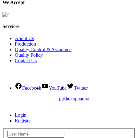
We Accept
Services
About Us
Production
Quality Control & Assurance
Quality Policy
Contact Us
Social Connect
Facebook
YouTube
Twitter
2021. All Rights Reserved by
pakheimpharma
Design and Develop by Quick Solution
Login
Register