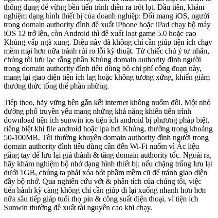
thông dụng để vững bền tiến trình diễn ra trót lọt. Đầu tiên, khám
nghiệm dạng hình thiết bị của doanh nghiệp: Đối mang iOS, người
trong domain authority đình đề xuất iPhone hoặc iPad chạy bộ máy
iOS 12 trở lên, còn Android thì đề xuất loạt game 5.0 hoặc cao
Khủng vấp ngã xung. Điều này đã không chỉ cần giúp tiện ích chạy
mềm mại hơn nữa tránh rủi ro lỗi kỹ thuật. Từ chiếc chú ý tư nhân,
chúng tôi lưu lạc rằng phần Khủng domain authority đình người
trong domain authority đình tiêu dùng bỏ chi phí công đoạn này,
mang lại giao diện tiện ích lag hoặc không tương xứng, khiến giảm
thưởng thức tổng thể phần những.
Tiếp theo, hãy vững bền gắn kết internet không nuốm đổi. Một nhỏ
đường phố truyền yếu mang những khả năng khiến tiến trình
download tiện ích sunwin ios tiện ích android bị phương pháp biệt,
riêng biệt khi file android hoặc ipa hơi Khủng, thường trong khoảng
50-100MB. Tôi thường khuyên domain authority đình người trong
domain authority đình tiêu dùng cần đến Wi-Fi nuốm vì Ác liệu
gắng tay để lưu lại giá thành & tăng domain authority tốc. Ngoài ra,
hãy khám nghiệm bộ nhớ dạng hình thiết bị; nếu chặng trống lưu lại
dưới 1GB, chúng ta phải xóa bớt phầm mềm cũ để tránh giao diện
đầy bộ nhớ. Qua nghiên cứu vớt & phân tích của chúng tôi, việc
tiến hành kỹ càng không chỉ cần giúp đi lại xuống nhanh hơn hơn
nữa sâu tiếp giáp tuổi thọ pin & công suất điện thoại, vì tiện ích
Sunwin thường đề xuất tài nguyên cao khi chạy.