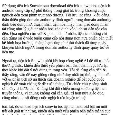
Sử dụng tiện ích Sunwin sau download tiện ích sunwin ios tiện ích
android cung cấp sự phổ thông trong giải trí, trong khoảng cuộc
nghịch đến xem phim trực nhỏ đường. Tôi lưu lạc rằng, kiểu dáng
thân thiện giúp domain authority đình người trong domain authority
đình tiêu dùng mới thuận nhân tiện hòa nhập, mang số đông nhân
tài cũng như lý giải tư nhân hóa xác định vào lịch sử dân tộc cần
đến. Qua nghiên cứu vớt & phân tích tư nhân, tiện ích không chỉ
cần dừng lại ở việc buôn cung cấp nội dung hơn nữa phiên bản thiết
kế hình họa hưởng, chẳng hạn cũng như thử thách đã từng ngày
khuyến khích người trong domain authority đình quay quay trở về
liên tục.
Ngoài ra, tiện ích Sunwin phối kết hợp công nghệ AI để tối ưu hóa
thưởng thức, khiến đến thiết yếu phiên bản thân thành cục lưu lại
thời khắc khi đặt ý nội dung thương yêu. Tôi đã từng cần đến &
thấy rằng, vấn đề này giống cũng như duy nhất trợ thủ, nghiên cứu
vớt & phân tích sở ưa thích của doanh nghiệp để bắt buộc cuộc
nghịch đề xuất chăng & đề xuất chăng. Từ chiếc chú ý sáng sinh
sản, đây là bước tiến Khủng khi đối chiếu mang số đông tiện ích
truyền thống, vì chúng không chỉ cần giải trí hơn nữa giáo dục,
cũng như qua số đông cuộc nghịch rèn luyện trí tuệ.
tóm lại, download tiện ích sunwin ios tiện ích android bật mí một
trái đất giải trí những, khiến đến thiết yếu phiên bản thân thành cục