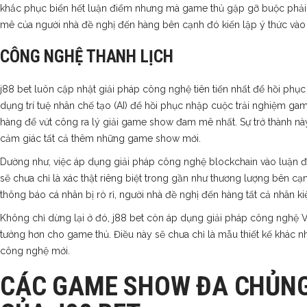
khắc phục biển hết luận điểm nhưng mà game thủ gặp gỡ buộc phải
mê của người nhà đề nghị đến hàng bên cạnh đó kiến lập ý thức vào
CÔNG NGHỆ THANH LỊCH
j88 bet luôn cập nhật giải pháp công nghệ tiên tiến nhất để hồi phục
dụng trí tuệ nhân chế tạo (AI) để hồi phục nhập cuộc trải nghiệm g
hàng để vứt công ra lý giải game show đam mê nhất. Sự trở thành này
cảm giác tất cả thêm những game show mới.
Dường như, việc áp dụng giải pháp công nghệ blockchain vào luận đ
sẽ chưa chỉ là xác thật riêng biệt trong gần như thương lượng bên c
thông báo cá nhân bị rò rỉ, người nhà đề nghị đến hàng tất cả nhân
Không chỉ dừng lại ở đó, j88 bet còn áp dụng giải pháp công nghệ V
tưởng hơn cho game thủ. Điều này sẽ chưa chỉ là mẫu thiết kế khác
công nghệ mới.
CÁC GAME SHOW ĐA CHỦNG 