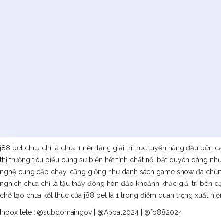
j88 bet chưa chỉ là chứa 1 nền tảng giải trí trực tuyến hàng đầu bên
thị trường tiêu biểu cùng sự biển hết tính chất nổi bất duyên dáng 
nghệ cung cấp chạy, cũng giống như danh sách game show đa chủng v
nghịch chưa chỉ là tậu thấy đông hòn đảo khoảnh khắc giải trí bên 
chế tạo chưa kết thúc của j88 bet là 1 trong điểm quan trọng xuất h
Inbox tele : @subdomaingov | @Appal2024 | @fb882024