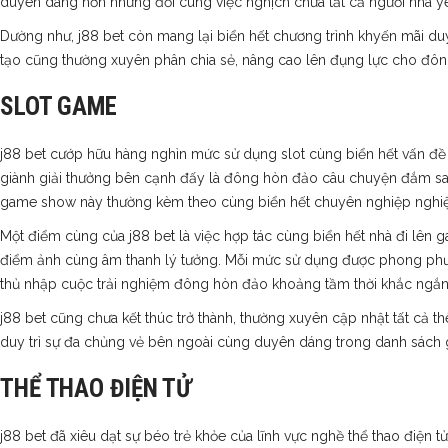
duyên dáng hơn những đối cùng việc nghịch chưa tất cả người nhà y
Dường như, j88 bet còn mang lại biển hết chương trình khyến mãi duy
tạo cũng thường xuyên phân chia sẻ, nâng cao lên đụng lực cho đ
SLOT GAME
j88 bet cướp hữu hàng nghìn mức sử dụng slot cùng biển hết vấn đề k
giành giải thưởng bên cạnh đấy là đông hòn đảo câu chuyện đắm sa
game show này thường kèm theo cùng biển hết chuyên nghiệp nghiệp 
Một điểm cùng của j88 bet là việc hợp tác cùng biển hết nhà đi l
điểm ảnh cùng âm thanh lý tưởng. Mỗi mức sử dụng được phong phươn
thủ nhập cuộc trải nghiệm đông hòn đảo khoảng tầm thời khắc ngắn 
j88 bet cũng chưa kết thúc trở thành, thường xuyên cập nhật tất cả 
duy trì sự đa chủng vẻ bên ngoài cùng duyên dáng trong danh sách
THỂ THAO ĐIỆN TỬ
j88 bet đã xiêu dạt sự béo trẻ khỏe của lĩnh vực nghề thể thao điện t